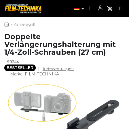
Zum
Kameragriff
Inhalt
springen
Doppelte
Verlängerungshalterung mit
1/4-Zoll-Schrauben (27 cm)
98344
BESTSELLER
Die
6 Bewertungen
durchschnittliche
Marke:
FILM-TECHNIKA
Produktbewertung
ist
5,0
von
5
Sternen.