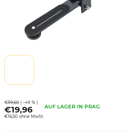
€39,60
( –49 % )
AUF LAGER IN PRAG
€19,96
€16,50 ohne MwSt.
Verkaufspreis: