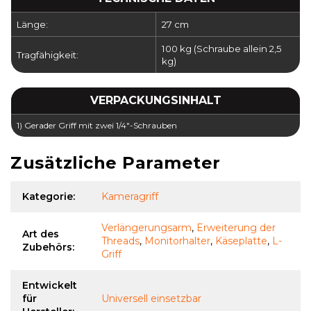
Länge:
27 cm
100 kg (Schraube allein 2,5
Tragfähigkeit:
kg)
VERPACKUNGSINHALT
1) Gerader Griff mit zwei 1/4"-Schrauben
Zusätzliche Parameter
Kategorie
:
Kameragriff
Verlängerungsarm
,
Erweiterung der
Art des
Threads
,
Monitorhalter
,
Käseplatte
,
L-
Zubehörs
:
Griff
Entwickelt
für
Universell einsetzbar