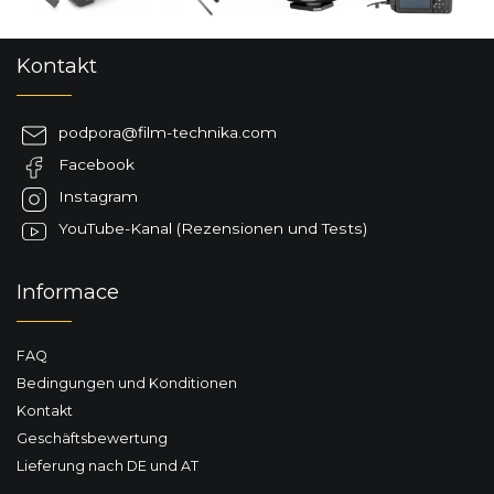
F
Kontakt
u
ß
z
podpora
@
film-technika.com
e
Facebook
i
l
Instagram
e
YouTube-Kanal (Rezensionen und Tests)
Informace
FAQ
Bedingungen und Konditionen
Kontakt
Geschäftsbewertung
Lieferung nach DE und AT