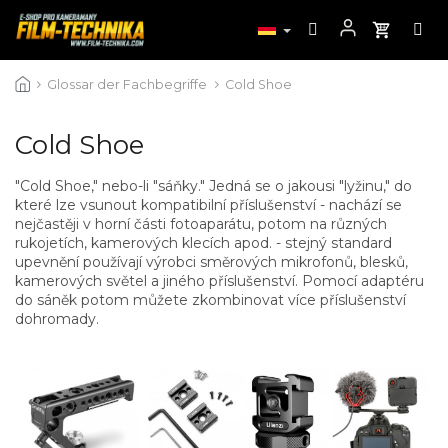
Zum
Glossar der Fachbegriffe
Cold Shoe
Inhalt
springen
Cold Shoe
"Cold Shoe," nebo-li "sáňky." Jedná se o jakousi "lyžinu," do
které lze vsunout kompatibilní příslušenství - nachází se
nejčastěji v horní části fotoaparátu, potom na různých
rukojetích, kamerových klecích apod. - stejný standard
upevnění používají výrobci směrových mikrofonů, blesků,
kamerových světel a jiného příslušenství. Pomocí adaptéru
do sáněk potom můžete zkombinovat více příslušenství
dohromady.