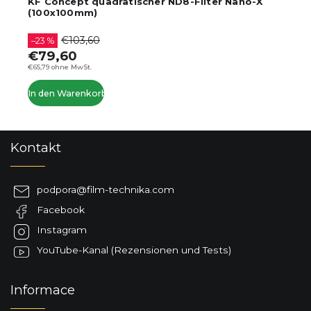
 Concept quadratischer ND8-Filter Nano-X
KF Con
00x100mm)
(100x
€103,60
3 %
–42 %
9,60
€59,
79 ohne MwSt.
€49,26 oh
den Warenkorb
In den 
F
Kontakt
u
ß
z
podpora
@
film-technika.com
e
Facebook
i
l
Instagram
e
YouTube-Kanal (Rezensionen und Tests)
Informace