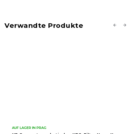
Verwandte Produkte
Previous
Next
 LAGER IN PRAG
AUF LAG