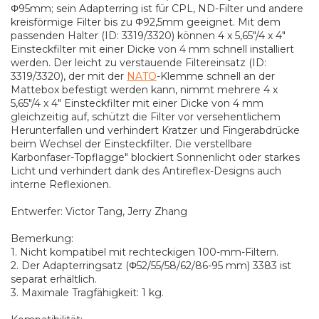
Φ95mm; sein Adapterring ist für CPL, ND-Filter und andere
kreisförmige Filter bis zu Φ92,5mm geeignet. Mit dem
passenden Halter (ID: 3319/3320) können 4 x 5,65"/4 x 4"
Einsteckfilter mit einer Dicke von 4 mm schnell installiert
werden. Der leicht zu verstauende Filtereinsatz (ID:
3319/3320), der mit der
NATO
-Klemme schnell an der
Mattebox befestigt werden kann, nimmt mehrere 4 x
5,65"/4 x 4" Einsteckfilter mit einer Dicke von 4 mm
gleichzeitig auf, schützt die Filter vor versehentlichem
Herunterfallen und verhindert Kratzer und Fingerabdrücke
beim Wechsel der Einsteckfilter. Die verstellbare
Karbonfaser-Topflagge" blockiert Sonnenlicht oder starkes
Licht und verhindert dank des Antireflex-Designs auch
interne Reflexionen.
Entwerfer: Victor Tang, Jerry Zhang
Bemerkung:
1. Nicht kompatibel mit rechteckigen 100-mm-Filtern.
2. Der Adapterringsatz (Φ52/55/58/62/86-95 mm) 3383 ist
separat erhältlich.
3. Maximale Tragfähigkeit: 1 kg.