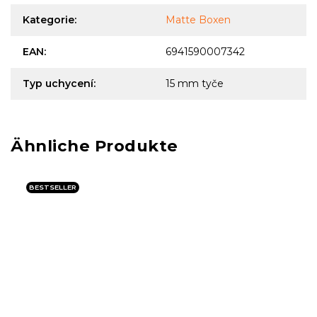
Kategorie
:
Matte Boxen
EAN
:
6941590007342
Typ uchycení
:
15 mm tyče
BESTSELLER