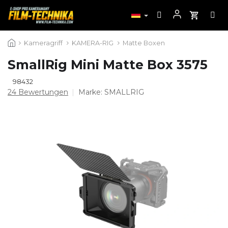
Zum
Kameragriff
KAMERA-RIG
Matte Boxen
Inhalt
springen
SmallRig Mini Matte Box 3575
98432
Die
24 Bewertungen
Marke:
SMALLRIG
durchschnittliche
Produktbewertung
ist
4,7
von
5
Sternen.