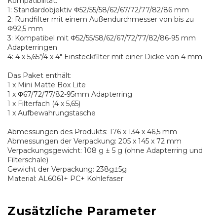
Kompatibilität:
1: Standardobjektiv Φ52/55/58/62/67/72/77/82/86 mm
2: Rundfilter mit einem Außendurchmesser von bis zu
Φ92,5 mm
3: Kompatibel mit Φ52/55/58/62/67/72/77/82/86-95 mm
Adapterringen
4: 4 x 5,65"/4 x 4" Einsteckfilter mit einer Dicke von 4 mm.
Das Paket enthält:
1 x Mini Matte Box Lite
1 x Φ67/72/77/82-95mm Adapterring
1 x Filterfach (4 x 5,65)
1 x Aufbewahrungstasche
Abmessungen des Produkts: 176 x 134 x 46,5 mm
Abmessungen der Verpackung: 205 x 145 x 72 mm
Verpackungsgewicht: 108 g ± 5 g (ohne Adapterring und
Filterschale)
Gewicht der Verpackung: 238g±5g
Material: AL6061+ PC+ Kohlefaser
Zusätzliche Parameter