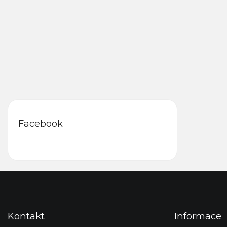
Facebook
F
u
ß
z
Kontakt
Informace
e