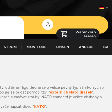
Login
Warenkorb
leeren
STROM
MONITORE
LINSEN
ANDERE
BAS
ství od SmallRigu. Jedná se o velice pevný typ zámku, rychlo
jej lze přidat pomocí tzv. "
externích Nato drážek
".
pokaždé sundávat šrouby. NATO standard je velice oblíbený a
vače napsat slovo "
NATO
".