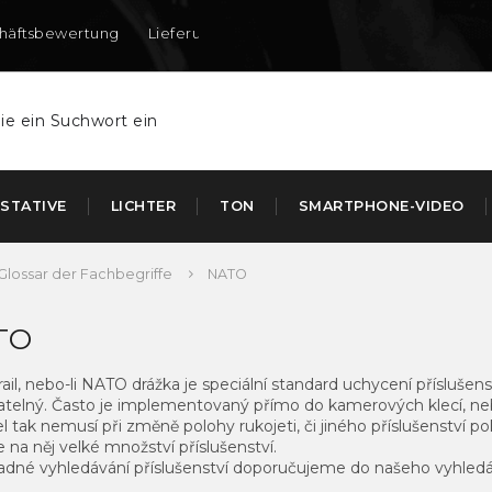
häftsbewertung
Lieferung nach DE und AT
STATIVE
LICHTER
TON
SMARTPHONE-VIDEO
Glossar der Fachbegriffe
NATO
TO
ail, nebo-li NATO drážka je speciální standard uchycení příslušen
telný. Často je implementovaný přímo do kamerových klecí, nebo 
el tak nemusí při změně polohy rukojeti, či jiného příslušenství 
e na něj velké množství příslušenství.
adné vyhledávání příslušenství doporučujeme do našeho vyhledá