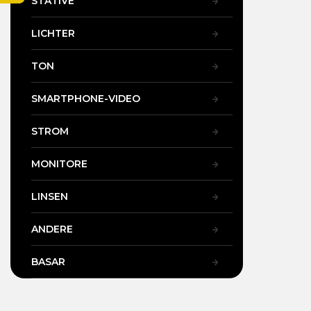
STATIVE
t
e
LICHTER
TON
SMARTPHONE-VIDEO
STROM
MONITORE
LINSEN
ANDERE
BASAR