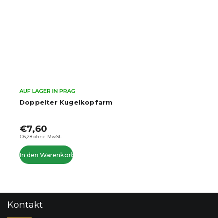
AUF LAGER IN PRAG
Doppelter Kugelkopfarm
€7,60
€6,28 ohne MwSt.
In den Warenkorb
F
Kontakt
u