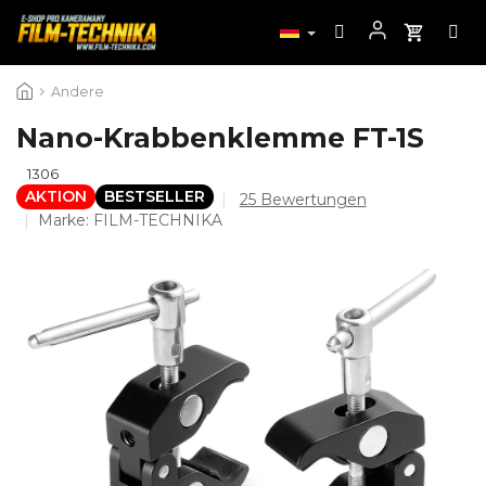
Zum
Andere
Inhalt
springen
Nano-Krabbenklemme FT-1S
1306
AKTION
BESTSELLER
Die
25 Bewertungen
durchschnittliche
Marke:
FILM-TECHNIKA
Produktbewertung
ist
4,8
von
5
Sternen.