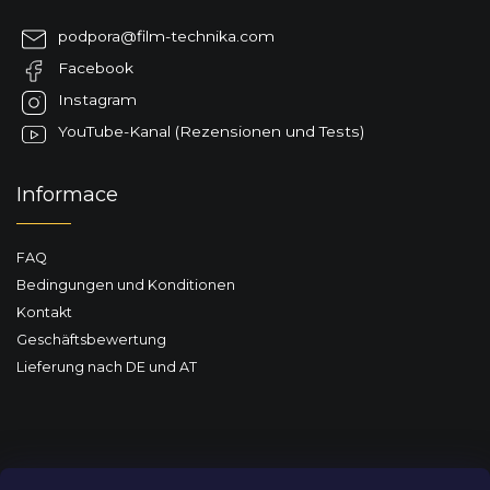
ß
z
podpora
@
film-technika.com
e
Facebook
i
l
Instagram
e
YouTube-Kanal (Rezensionen und Tests)
Informace
FAQ
Bedingungen und Konditionen
Kontakt
Geschäftsbewertung
Lieferung nach DE und AT