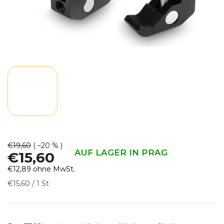
€19,60
( –20 % )
AUF LAGER IN PRAG
€15,60
€12,89 ohne MwSt.
Verkaufspreis:
€15,60 / 1 St