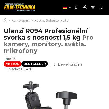
Zum
Kameragriff
Köpfe, Gelenke, Halter
Inhalt
springen
Ulanzi R094 Profesionální
svorka s nosností 1,5 kg
Pro
kamery, monitory, světla,
mikrofony
98013
AKTION
BESTSELLER
Die
51 Bewertungen
durchschnittliche
Marke:
ULANZI
Produktbewertung
ist
4,5
von
5
Sternen.