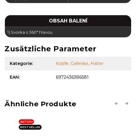
OBSAH BALENÍ
1) Svorka s 360° hlavou
Zusätzliche Parameter
Kategorie
:
Köpfe, Gelenke, Halter
EAN
:
6972436386581
Previous
Next
AKTION
BESTSELLER