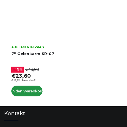
AUF LAGER IN PRAG
7" Gelenkarm SR-07
€43,60
–45 %
€23,60
€19,50 ohne MwSt.
In den Warenkorb
F
Kontakt
u
ß