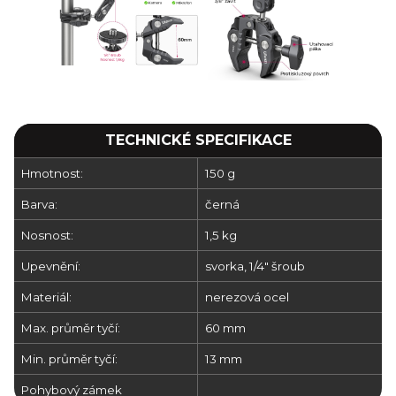
TECHNICKÉ SPECIFIKACE
Hmotnost:
150 g
Barva:
černá
Nosnost:
1,5 kg
Upevnění:
svorka, 1/4" šroub
Materiál:
nerezová ocel
Max. průměr tyčí:
60 mm
Min. průměr tyčí:
13 mm
Pohybový zámek