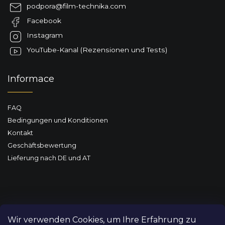
z
podpora
@
film-technika.com
e
Facebook
i
l
Instagram
e
YouTube-Kanal (Rezensionen und Tests)
Informace
FAQ
Bedingungen und Konditionen
Kontakt
Geschäftsbewertung
Lieferung nach DE und AT
Wir verwenden Cookies, um Ihre Erfahrung zu