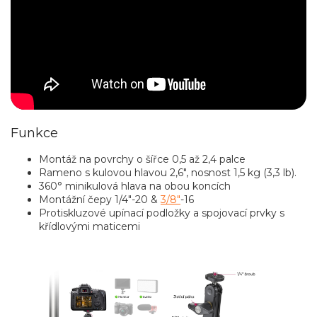
Funkce
Montáž na povrchy o šířce 0,5 až 2,4 palce
Rameno s kulovou hlavou 2,6", nosnost 1,5 kg (3,3 lb).
360° minikulová hlava na obou koncích
Montážní čepy 1/4"-20 &
3/8"
-16
Protiskluzové upínací podložky a spojovací prvky s
křídlovými maticemi