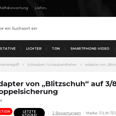
häftsbewertung
Lieferung nach DE und AT
STATIVE
LICHTER
TON
SMARTPHONE-VIDEO
Kameragriff
Schrauben, Schraubendreher
Adapter von „Blit
dapter von „Blitzschuh“ auf 3/
oppelsicherung
14
KTION
LETZTE
Die
2 Bewertungen
Marke:
FILM-TE
STÜCKE!