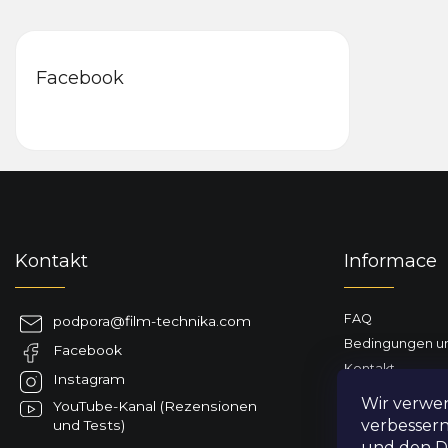
Facebook
F
u
ß
z
Kontakt
Informace
e
i
l
FAQ
podpora
@
film-technika.com
e
Bedingungen un
Facebook
Kontakt
Instagram
Geschäftsbewe
Wir verwe
YouTube-Kanal (Rezensionen
Lieferung nach 
verbessern
und Tests)
und den Da