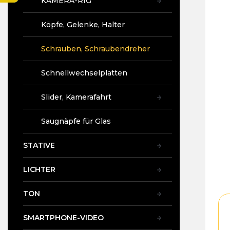
KAMERA-RIG
t
e
Köpfe, Gelenke, Halter
Schrauben, Schraubendreher
Schnellwechselplatten
Slider, Kamerafahrt
Saugnäpfe für Glas
STATIVE
LICHTER
TON
SMARTPHONE-VIDEO