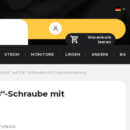
Login
Warenkorb
leeren
STROM
MONITORE
LINSEN
ANDERE
BAS
zschuh“ auf 3/8“-Schraube mit Doppelsicherung
8“-Schraube mit
CHNIKA