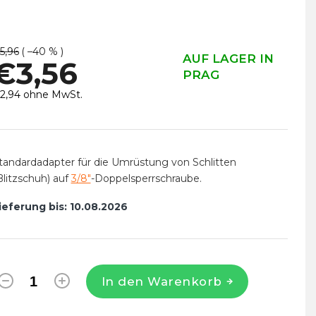
5,96
( –40 % )
AUF LAGER IN
€3,56
PRAG
2,94 ohne MwSt.
erkaufspreis:
tandardadapter für die Umrüstung von Schlitten
Blitzschuh) auf
3/8"
-Doppelsperrschraube.
ieferung bis:
10.08.2026
In den Warenkorb