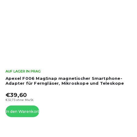
Die
AUF LAGER IN PRAG
dur
Apexel F006 MagSnap magnetischer Smartphone-
Pro
Adapter für Ferngläser, Mikroskope und Teleskope
ist
€39,60
5,0
von
€32,73 ohne MwSt.
5
In den Warenkorb
Ste