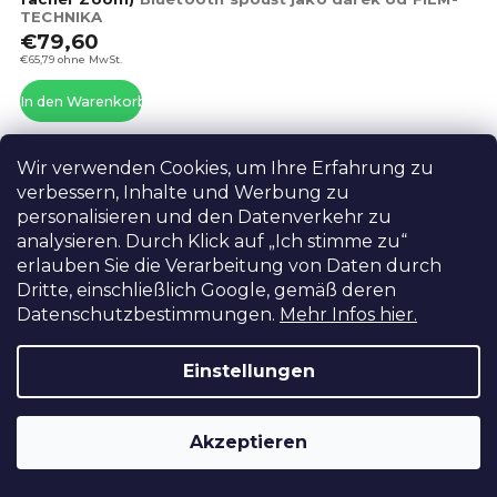
TECHNIKA
ist
€79,60
4,4
von
€65,79 ohne MwSt.
5
In den Warenkorb
Ste
Wir verwenden Cookies, um Ihre Erfahrung zu
AKTION
BESTSELLER
verbessern, Inhalte und Werbung zu
LETZTE STÜCKE!
personalisieren und den Datenverkehr zu
analysieren. Durch Klick auf „Ich stimme zu“
erlauben Sie die Verarbeitung von Daten durch
Dritte, einschließlich Google, gemäß deren
Datenschutzbestimmungen.
Mehr Infos hier.
Einstellungen
Akzeptieren