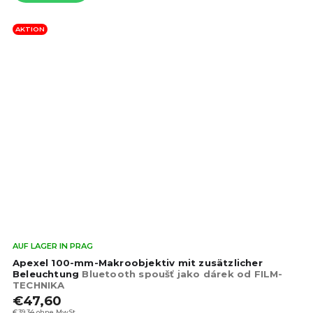
AKTION
Die
AUF LAGER IN PRAG
dur
Apexel 100-mm-Makroobjektiv mit zusätzlicher
Pro
Beleuchtung
Bluetooth spoušť jako dárek od FILM-
TECHNIKA
ist
€47,60
4,4
€39,34 ohne MwSt.