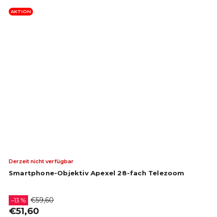
AKTION
Die
Derzeit nicht verfügbar
dur
Smartphone-Objektiv Apexel 28-fach Telezoom
Pro
ist
4,3
€59,60
–13 %
von
€51,60