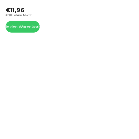
ist
€11,96
4,4
von
€9,88 ohne MwSt.
5
In den Warenkorb
Ste