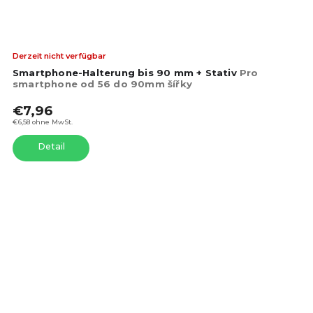
Die
Derzeit nicht verfügbar
dur
Smartphone-Halterung bis 90 mm + Stativ
Pro
Pro
smartphone od 56 do 90mm šířky
ist
€7,96
4,5
von
€6,58 ohne MwSt.
5
Detail
Ste