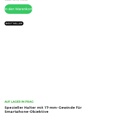
von
5
In den Warenkorb
Ste
BESTSELLER
Die
AUF LAGER IN PRAG
dur
Spezieller Halter mit 17-mm-Gewinde für
Pro
Smartphone-Objektive