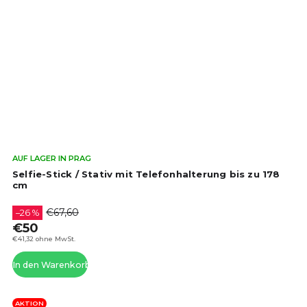
Die
AUF LAGER IN PRAG
dur
Selfie-Stick / Stativ mit Telefonhalterung bis zu 178
Pro
cm
ist
4,4
€67,60
–26 %
von
€50
5
€41,32 ohne MwSt.
Ste
In den Warenkorb
AKTION