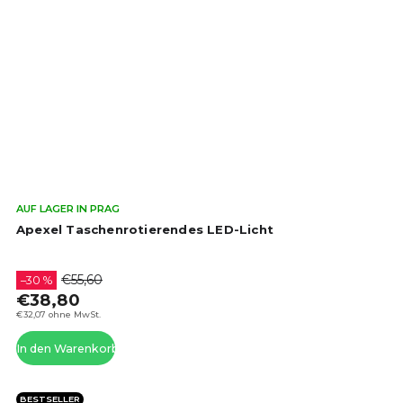
Die
AUF LAGER IN PRAG
dur
Apexel Taschenrotierendes LED-Licht
Pro
ist
4,0
€55,60
–30 %
von
€38,80
5
€32,07 ohne MwSt.
Ste
In den Warenkorb
BESTSELLER