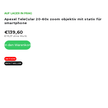
Die
AUF LAGER IN PRAG
dur
Apexel TeleCular 20-60x zoom objektiv mit stativ für
Pro
smartphone
ist
€139,60
5,0
von
€115,37 ohne MwSt.
5
In den Warenkorb
Ste
AKTION
BESTSELLER