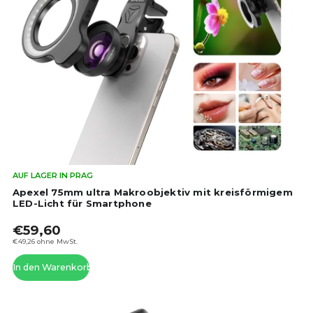
Die
AUF LAGER IN PRAG
dur
Apexel 75mm ultra Makroobjektiv mit kreisförmigem
Pro
LED-Licht für Smartphone
ist
€59,60
5,0
von
€49,26 ohne MwSt.
5
In den Warenkorb
Ste