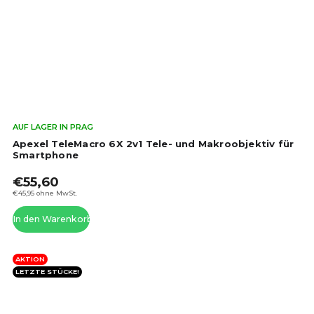
Die
AUF LAGER IN PRAG
dur
Apexel TeleMacro 6X 2v1 Tele- und Makroobjektiv für
Pro
Smartphone
ist
€55,60
5,0
von
€45,95 ohne MwSt.
5
In den Warenkorb
Ste
AKTION
LETZTE STÜCKE!