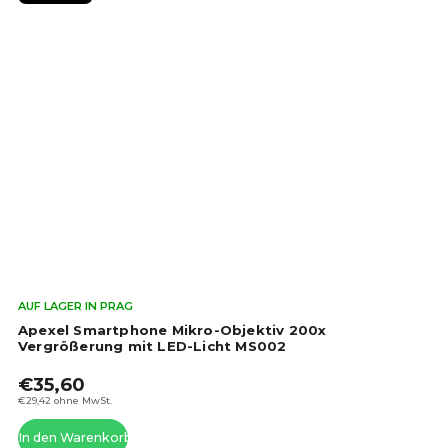
Die
AUF LAGER IN PRAG
dur
Apexel Smartphone Mikro-Objektiv 200x
Pro
Vergrößerung mit LED-Licht MS002
ist
€35,60
4,4
von
€29,42 ohne MwSt.
5
In den Warenkorb
Ste