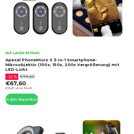
r
r
P
t
r
i
o
e
d
r
u
u
k
n
t
g
Die
AUF LAGER IN PRAG
e
dur
Apexel PhoneMicro 5 3-in-1 Smartphone-
Pro
Mikroobjektiv (100x, 150x, 200x Vergrößerung) mit
LED-Licht
ist
4,6
€99,60
–32 %
von
€67,60
5
€55,87 ohne MwSt.
Ste
In den Warenkorb