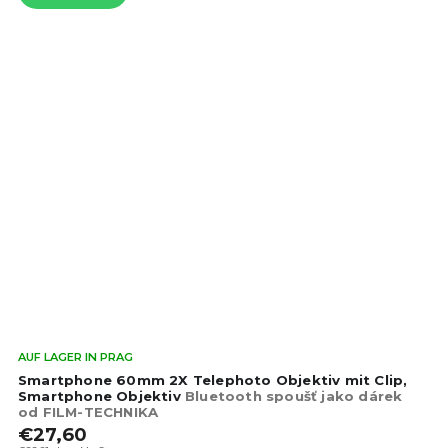
Die
AUF LAGER IN PRAG
dur
Smartphone 60mm 2X Telephoto Objektiv mit Clip,
Pro
Smartphone Objektiv
Bluetooth spoušť jako dárek
od FILM-TECHNIKA
ist
€27,60
4,5