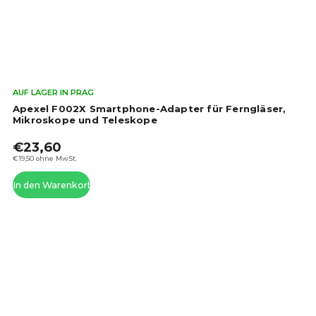
Die
AUF LAGER IN PRAG
dur
Apexel F002X Smartphone-Adapter für Ferngläser,
Pro
Mikroskope und Teleskope
ist
€23,60
5,0
von
€19,50 ohne MwSt.
5
In den Warenkorb
Ste