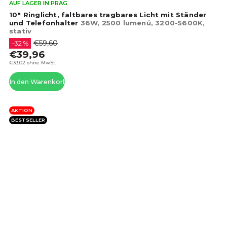
Die
AUF LAGER IN PRAG
dur
10" Ringlicht, faltbares tragbares Licht mit Ständer
Pro
und Telefonhalter
36W, 2500 lumenů, 3200-5600K,
stativ
ist
4,4
€59,60
–32 %
von
€39,96
5
€33,02 ohne MwSt.
Ste
In den Warenkorb
AKTION
BESTSELLER