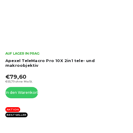
Die
AUF LAGER IN PRAG
dur
Apexel TeleMacro Pro 10X 2in1 tele- und
Pro
makroobjektiv
ist
€79,60
5,0
von
€65,79 ohne MwSt.
5
In den Warenkorb
Ste
AKTION
BESTSELLER