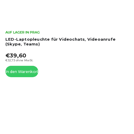
Die
AUF LAGER IN PRAG
dur
LED-Laptopleuchte für Videochats, Videoanrufe
Pro
(Skype, Teams)
ist
€39,60
4,5
von
€32,73 ohne MwSt.
5
In den Warenkorb
Ste