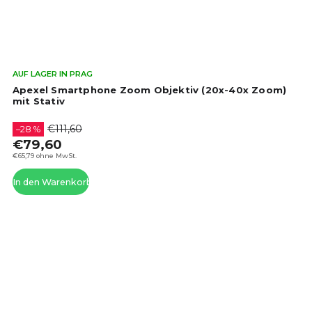
Die
AUF LAGER IN PRAG
dur
Apexel Smartphone Zoom Objektiv (20x-40x Zoom)
Pro
mit Stativ
ist
4,4
€111,60
–28 %
von
€79,60
5
€65,79 ohne MwSt.
Ste
In den Warenkorb