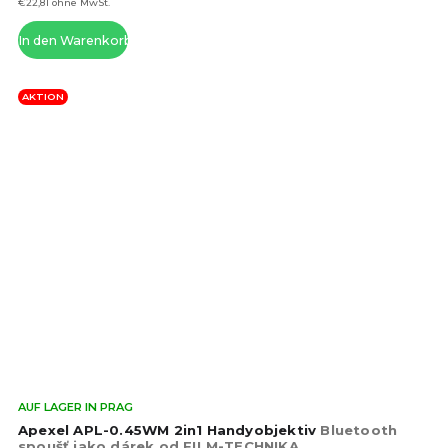
von
€22,81 ohne MwSt.
5
In den Warenkorb
Ste
AKTION
Die
AUF LAGER IN PRAG
dur
Apexel APL-0.45WM 2in1 Handyobjektiv
Bluetooth
Pro
spoušť jako dárek od FILM-TECHNIKA