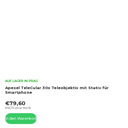
Die
AUF LAGER IN PRAG
dur
Apexel TeleCular 30x Teleobjektiv mit Stativ für
Pro
Smartphone
ist
€79,60
5,0
von
€65,79 ohne MwSt.
5
In den Warenkorb
Ste