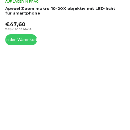
Die
AUF LAGER IN PRAG
dur
Apexel Zoom makro 10-20X objektiv mit LED-licht
Pro
für smartphone
ist
€47,60
5,0
von
€39,34 ohne MwSt.
5
In den Warenkorb
Ste