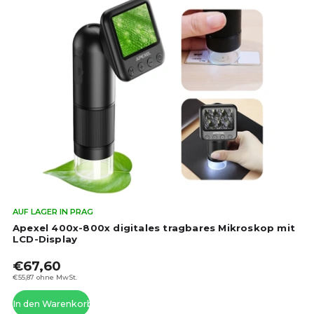
Die
AUF LAGER IN PRAG
dur
Apexel 400x-800x digitales tragbares Mikroskop mit
Pro
LCD-Display
ist
€67,60
5,0
von
€55,87 ohne MwSt.
5
In den Warenkorb
Ste