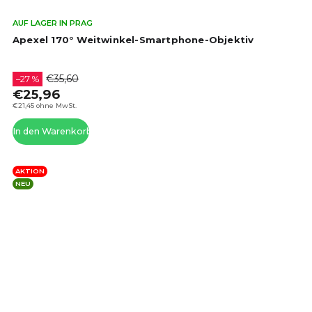
Die
AUF LAGER IN PRAG
dur
Apexel 170° Weitwinkel-Smartphone-Objektiv
Pro
ist
4,3
€35,60
–27 %
von
€25,96
5
€21,45 ohne MwSt.
Ste
In den Warenkorb
AKTION
NEU