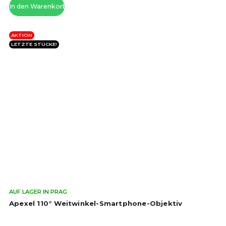
In den Warenkorb
AKTION
LETZTE STÜCKE!
Die
AUF LAGER IN PRAG
dur
Apexel 110° Weitwinkel-Smartphone-Objektiv
Pro
ist