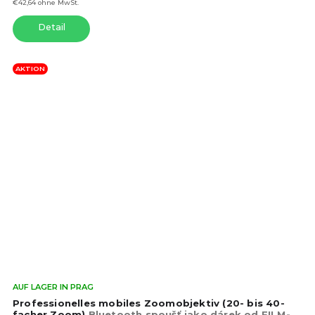
5
€42,64 ohne MwSt.
Ste
Detail
AKTION
Die
AUF LAGER IN PRAG
dur
Professionelles mobiles Zoomobjektiv (20- bis 40-
Pro
facher Zoom)
Bluetooth spoušť jako dárek od FILM-