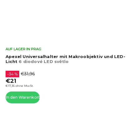
Die
AUF LAGER IN PRAG
dur
Apexel Universalhalter mit Makroobjektiv und LED-
Pro
Licht
6 diodové LED světlo
ist
4,4
€31,96
–34 %
von
€21
5
€17,36 ohne MwSt.
Ste
In den Warenkorb