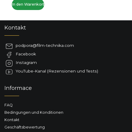
In den Warenkorb
F
Kontakt
u
ß
z
podpora
@
film-technika.com
e
Facebook
i
l
Instagram
e
YouTube-Kanal (Rezensionen und Tests)
Informace
FAQ
Bedingungen und Konditionen
Kontakt
Geschäftsbewertung