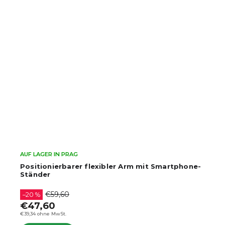
AUF LAGER IN PRAG
Positionierbarer flexibler Arm mit Smartphone-
Ständer
€59,60
–20 %
€47,60
€39,34 ohne MwSt.