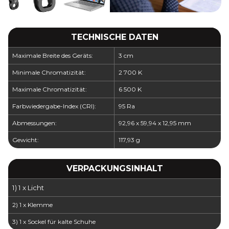
TECHNISCHE DATEN
Maximale Breite des Geräts:
3 cm
Minimale Chromatizität:
2 700 K
Maximale Chromatizität:
6 500 K
Farbwiedergabe-Index (CRI):
95 Ra
Abmessungen:
92,96 x 59,94 x 12,95 mm
Gewicht:
117,93 g
VERPACKUNGSINHALT
1) 1 x Licht
2) 1 x Klemme
3) 1 x Sockel für kalte Schuhe