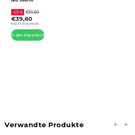
led světlo
€51,60
–23 %
€39,60
€32,73 ohne MwSt.
In den Warenkorb
Verwandte Produkte
Previous
Next