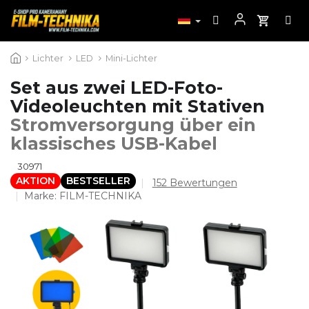
Zum
Lichter
LED
Mini-Lichter
Inhalt
springen
Set aus zwei LED-Foto-
Videoleuchten mit Stativen
Stromversorgung über ein
klassisches USB-Kabel
30971
AKTION
BESTSELLER
Die
152 Bewertungen
durchschnittliche
Marke:
FILM-TECHNIKA
Produktbewertung
ist
4,3
von
5
Sternen.