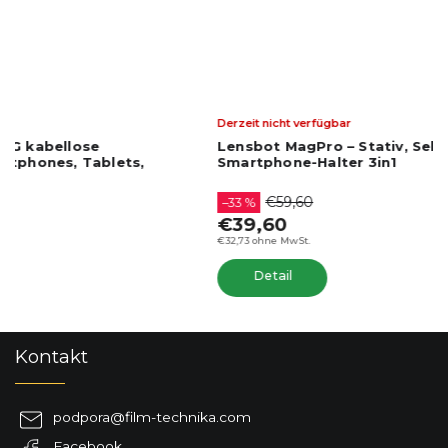
Derzeit nicht verfügbar
Lensbot MagPro – Stativ, Selfie-Stick und
Smartphone-Halter 3in1
€59,60
–33 %
€39,60
€32,73 ohne MwSt.
Detail
F
Kontakt
u
ß
z
podpora
@
film-technika.com
e
Facebook