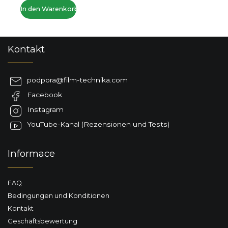
In den Warenkorb
F
Kontakt
u
ß
z
podpora
@
film-technika.com
e
Facebook
i
l
Instagram
e
YouTube-Kanal (Rezensionen und Tests)
Informace
FAQ
Bedingungen und Konditionen
Kontakt
Geschäftsbewertung