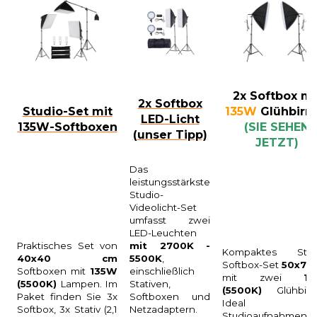
2x Softbox mi
2x Softbox
Studio-Set mit
135W
Glühbirn
LED-Licht
135W-Softboxen
(SIE SEHEN
(unser Tipp)
JETZT)
Das
leistungsstärkste
Studio-
Videolicht-Set
umfasst zwei
LED-Leuchten
Praktisches Set von
mit 2700K -
Kompaktes Stud
40x40 cm
5500K
,
Softbox-Set
50x70
Softboxen mit
135W
einschließlich
mit zwei
1
(5500K)
Lampen. Im
Stativen,
(5500K)
Glühbirn
Paket finden Sie 3x
Softboxen und
Ideal f
Softbox, 3x Stativ (2,1
Netzadaptern.
Studioaufnahmen,