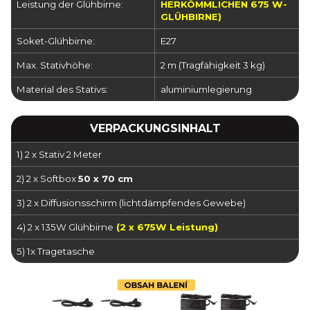
Leistung der Glühbirne:
HERKÖMMLICHEN 675 W-
GLÜHBIRNE)
Soket-Glühbirne:
E27
Max. Stativhöhe:
2 m (Tragfähigkeit 3 kg)
Material des Stativs:
aluminiumlegierung
VERPACKUNGSINHALT
1) 2 x Stativ 2 Meter
2) 2 x Softbox
50 x 70 cm
3) 2 x Diffusionsschirm (lichtdämpfendes Gewebe)
4) 2 x 135W Glühbirne
(2 x 675W Leistung)
5) 1x Tragetasche