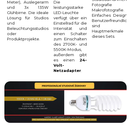
Meter), Auslegerarm
Die
Fotografie od
und 3x 135W
leistungsstarke
Makrofotografie.
Glühbirne. Die ideale
LED-Leuchte
Einfaches Design 
Lösung für Studios
verfügt über ein
Benutzerfreundlichk
und
Einstellrad für die
sind d
Beleuchtungsstudios
Intensität und
Hauptmerkmale
oder
einen Schalter
dieses Sets.
Produktprojekte.
zum Einschalten
des 2700K- und
5500K-Modus,
außerdem gibt
es einen
24-
Volt-
Netzadapter
.