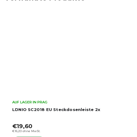
AUF LAGER IN PRAG
EU 2500W Steckdosenleiste mit Schalter - 3x
Steckdose, 3x USB-A, 1x USB-C (5 m)
€23,60
€19,50 ohne MwSt.