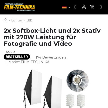
Zum
Lichter
LED
Inhalt
springen
2x Softbox-Licht und 2x Stativ
mit 270W Leistung für
Fotografie und Video
00015
BESTSELLER
Die
174 Bewertungen
durchschnittliche
Marke:
FILM-TECHNIKA
Produktbewertung
ist
4,5
von
5
Sternen.