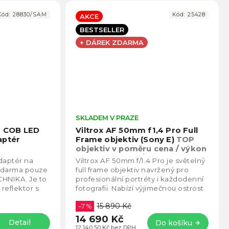
Kód:
28830/SAM
Kód:
25428
AKCE
BESTSELLER
+ DÁREK ZDARMA
Průměrné
SKLADEM V PRAZE
Prům
hodnocení
hodno
 - COB LED
Viltrox AF 50mm f1,4 Pro Full
produktu
produ
aptér
Frame objektiv (Sony E)
TOP
je
je
objektiv v poměru cena / výkon
4,3
4,5
spolu s 85mm F/1.4
daptér na
Viltrox AF 50mm f/1.4 Pro je světelný
z
z
zdarma pouze
full frame objektiv navržený pro
5
5
CHNIKA. Je to
profesionální portréty i každodenní
hvězdiček.
hvězd
reflektor s
fotografii. Nabízí výjimečnou ostrost
rní COB
díky optické soustavě 15 členů v...
15 890 Kč
–7 %
14 690 Kč
Detail
Do košíku
12 140,50 Kč bez DPH