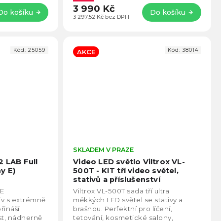
3 990 Kč
Do košíku
Do košíku
3 297,52 Kč bez DPH
Kód:
25059
Kód:
38014
AKCE
Průměrné
SKLADEM V PRAZE
Prům
hodnocení
hodno
2 LAB Full
Video LED světlo Viltrox VL-
produktu
produ
y E)
500T - KIT tří video světel,
je
je
stativů a příslušenství
4,9
4,8
FE
Viltrox VL-500T sada tří ultra
z
z
tiv s extrémně
měkkých LED světel se stativy a
5
5
řináší
brašnou. Perfektní pro líčení,
hvězdiček.
hvězd
st, nádherně
tetování, kosmetické salony,