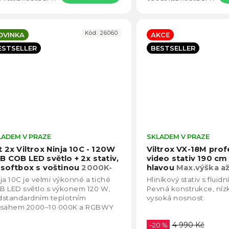
Kód:
26060
OVINKA
AKCE
ESTSELLER
BESTSELLER
LADEM V PRAZE
Průměrné
SKLADEM V PRAZE
hodnocení
t 2x Viltrox Ninja 10C - 120W
Viltrox VX-18M prof
produktu
B COB LED světlo + 2x stativ,
video stativ 190 cm 
je
 softbox s voštinou
2000K-
hlavou
Max.výška a
5,0
000K, RGBWY, ViltroxLink
ja 10C je velmi výkonné a tiché
Hliníkový stativ s fluidn
p, Brašna
z
B LED světlo s výkonem 120 W,
Pevná konstrukce, níz
5
dstandardním teplotním
vysoká nosnost.
hvězdiček.
zsahem 2000–10 000K a RGBWY
em. V praxi tak dosáhnete
4 990 Kč
rosto dokonalé bílé....
–20 %