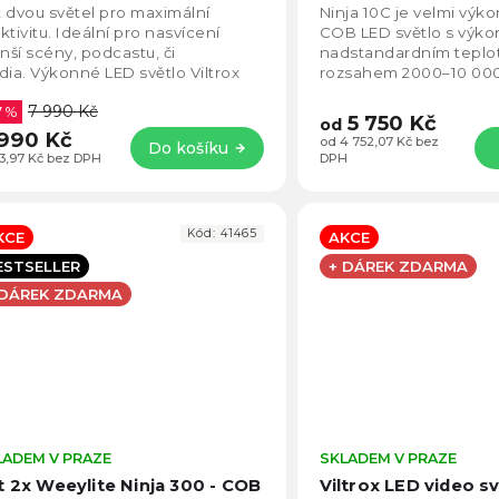
5,0
 dvou světel pro maximální
Ninja 10C je velmi výk
z
ktivitu. Ideální pro nasvícení
COB LED světlo s výk
5
ší scény, podcastu, či
nadstandardním teplo
hvězdiček.
dia. Výkonné LED světlo Viltrox
rozsahem 2000–10 00
-S50B s pevnou barevnou
čipem. V praxi tak dos
7 990 Kč
lotou 5600K a...
7 %
naprosto dokonalé bílé.
5 750 Kč
od
990 Kč
od 4 752,07 Kč bez
Do košíku
23,97 Kč bez DPH
DPH
Kód:
41465
KCE
AKCE
ESTSELLER
+ DÁREK ZDARMA
 DÁREK ZDARMA
LADEM V PRAZE
Průměrné
SKLADEM V PRAZE
hodnocení
t 2x Weeylite Ninja 300 - COB
Viltrox LED video sv