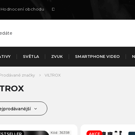
Hodnocení obchodu
Doručení na SK
ATIVY
SVĚTLA
ZVUK
SMARTPHONE VIDEO
N
Prodávané značky
VILTROX
LTROX
ejprodávanější
jlevnější
jdražší
Kód:
36358
ESTSELLER
AKCE