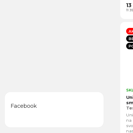
13
11 
A
B
P
SK
Un
sm
Facebook
Te
Pr
Uni
na 
sv
nas