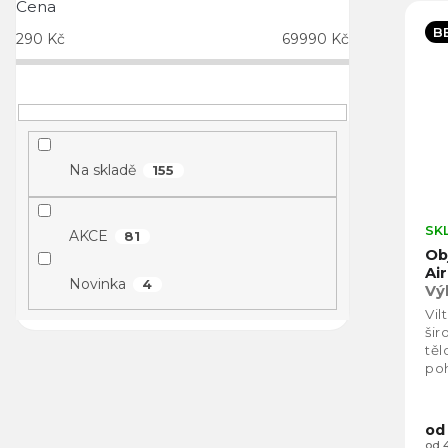
Cena
B
290
Kč
69990
Kč
Na skladě
155
SK
AKCE
81
Ob
Air
Novinka
4
Vý
Vil
šir
těl
poh
Vil
kom
od
od 