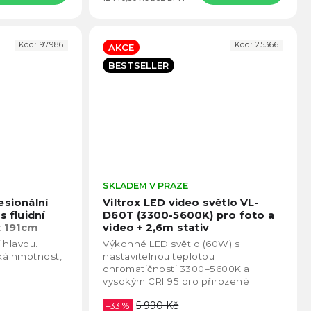
Kód:
97986
Kód:
25366
AKCE
BESTSELLER
Průměrné
SKLADEM V PRAZE
Prům
hodnocení
hodno
esionální
Viltrox LED video světlo VL-
produktu
produ
s fluidní
D60T (3300-5600K) pro foto a
je
je
ž 191cm
video + 2,6m stativ
4,9
5,0
í hlavou.
Výkonné LED světlo (60W) s
z
z
ká hmotnost,
nastavitelnou teplotou
5
5
chromatičnosti 3300–5600K a
hvězdiček.
hvězd
vysokým CRI 95 pro přirozené
podání barev. Nabízí světelný výkon
5 990 Kč
až 6324 lumenů, plynulé stmívání v...
–33 %