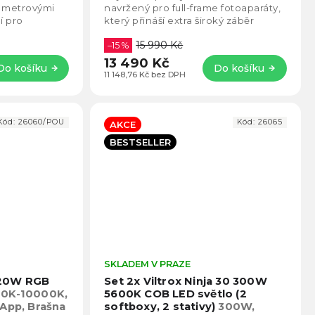
5
5
6 metrovými
navržený pro full-frame fotoaparáty,
hvězdiček.
hvězd
ní pro
který přináší extra široký záběr
oklipy,
ideální pro krajinu, architekturu a...
15 990 Kč
–15 %
13 490 Kč
Do košíku
Do košíku
11 148,76 Kč bez DPH
Kód:
26060/POU
Kód:
26065
AKCE
BESTSELLER
Průměrné
SKLADEM V PRAZE
Prům
hodnocení
hodno
 120W RGB
Set 2x Viltrox Ninja 30 300W
produktu
produ
0K-10000K,
5600K COB LED světlo (2
je
je
 App, Brašna
softboxy, 2 stativy)
300W,