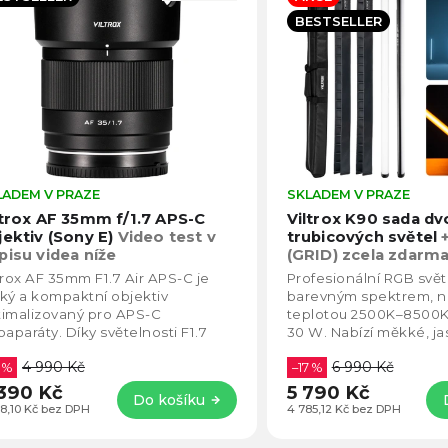
becedně
BESTSELLER
LADEM V PRAZE
Průměrné
SKLADEM V PRAZE
hodnocení
ltrox AF 35mm f/1.7 APS-C
Viltrox K90 sada d
produktu
jektiv (Sony E)
Video test v
trubicových světel
je
pisu videa níže
(GRID) zcela zdarm
4,8
standardního balení
trox AF 35mm F1.7 Air APS-C je
Profesionální RGB svět
z
ký a kompaktní objektiv
barevným spektrem, n
5
imalizovaný pro APS-C
teplotou 2500K–8500
hvězdiček.
oaparáty. Díky světelnosti F1.7
30 W. Nabízí měkké, ja
ízí krásný bokeh a exceluje při
448 LED diod a až 230
4 990 Kč
6 990 Kč
bém osvětlení. Je...
 %
světelného toku....
–17 %
390 Kč
5 790 Kč
Do košíku
28,10 Kč bez DPH
4 785,12 Kč bez DPH