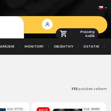
Přihlášení
Prázdný
košík
APÁJENÍ
MONITORY
OBJEKTIVY
OSTATNÍ
172
položek celkem
Kód:
37735
Kód:
38989
AKCE