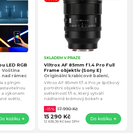
Průměrné
SKLADEM V PRAZE
Prům
hodnocení
hodno
vou LED RGB
Viltrox AF 85mm f1.4 Pro Full
produktu
produ
+ Voština
Frame objektiv (Sony E)
je
je
a nad rámec
Originální krabicové balení,
4,6
4,5
Česká distribuce
la s plným
Viltrox AF 85mm f/1.4 Pro je špičkový
z
z
astavitelnou
portrétní objektiv s velkou
5
5
K a výkonem
světelností f/1.4, který vytváří
hvězdiček.
hvězd
sné světlo,
nádherně krémový bokeh a
0 lm
exceluje i za slabého světla.
17 990 Kč
Profesionální...
–15 %
15 290 Kč
Do košíku
Do košíku
12 636,36 Kč bez DPH