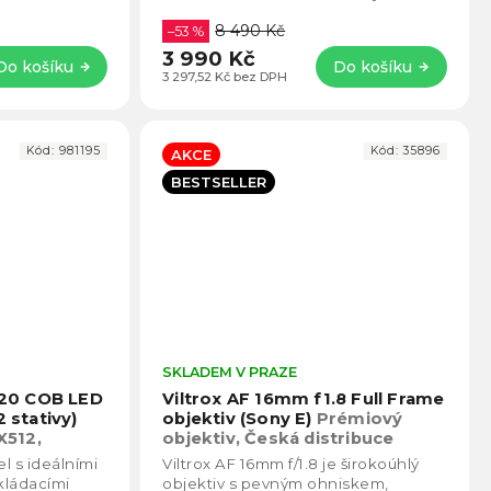
ý výkon i za
natáčení i podcasty. Díky difuznímu
8 490 Kč
mléčnému panelu...
–53 %
3 990 Kč
Do košíku
Do košíku
3 297,52 Kč bez DPH
Kód:
981195
Kód:
35896
AKCE
BESTSELLER
Průměrné
SKLADEM V PRAZE
Prům
hodnocení
hodno
a 20 COB LED
Viltrox AF 16mm f1.8 Full Frame
produktu
produ
2 stativy)
objektiv (Sony E)
Prémiový
je
je
512,
objektiv, Česká distribuce
4,8
4,7
l s ideálními
Viltrox AF 16mm f/1.8 je širokoúhlý
z
z
ládacími
objektiv s pevným ohniskem,