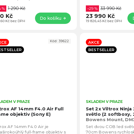
 a Samsungy Ultra S24. Klec je
hladký bokeh a špičkov
1 290 Kč
33 990 Kč
né...
4 %
slabého...
–29 %
0 Kč
23 990 Kč
Do košíku
,60 Kč bez DPH
19 826,45 Kč bez DPH
Kód:
39622
KCE
AKCE
ESTSELLER
BESTSELLER
LADEM V PRAZE
Průměrné
SKLADEM V PRAZE
hodnocení
ltrox AF 14mm F4.0 Air Full
Set 2x Viltrox Ninj
produktu
ame objektiv (Sony E)
světlo (2 softboxy, 
je
Bowens Mount, DMX
4,8
Smartphone App
trox AF 14mm F4.0 Air je
Set dvou COB led světe
z
raširokoúhlý full-frame objektiv s
70cm Bowens rychlosk