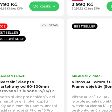
 790 Kč
3 990 Kč
Do košíku
396,69 Kč bez DPH
3 297,52 Kč bez DPH
Kód:
32946
KCE
BESTSELLER
ESTSELLER
OSLEDNÍ KUSY
LADEM V PRAZE
Průměrné
SKLADEM V PRAZE
hodnocení
iverzální klec pro
Viltrox AF 35mm f1.
produktu
artphony od 60-100mm
Frame objektiv (Son
je
stováno i s iPhone 15/16/17
5,0
o / Pro Max
verzální klec pro natáčení videí
Viltrox AF 35/F1.2 LAB 
z
smartphone. Široké rozpětí
je profesionální objek
5
orky od 60mm do 100mm umožní
světelnou clonou f/1.2 p
hvězdiček.
adit i nejnovější iPhone 15 Pro
bezkonkurenční ostro