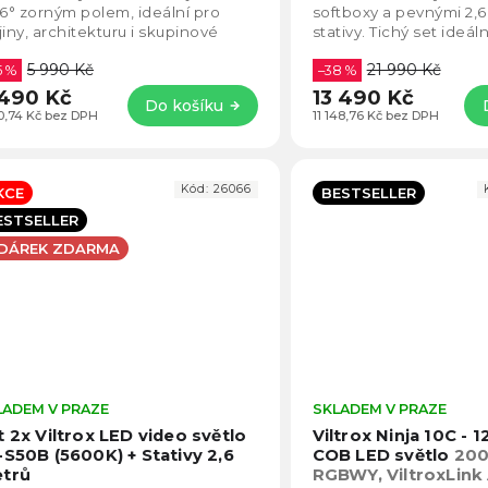
5
,6° zorným polem, ideální pro
softboxy a pevnými 2,
hvězdiček.
jiny, architekturu i skupinové
stativy. Tichý set ideál
mky. Nabízí minimální
podcasty, hudební vide
5 990 Kč
21 990 Kč
střovací...
5 %
firemní videa....
–38 %
490 Kč
13 490 Kč
Do košíku
10,74 Kč bez DPH
11 148,76 Kč bez DPH
Kód:
26066
KCE
BESTSELLER
ESTSELLER
 DÁREK ZDARMA
LADEM V PRAZE
Průměrné
SKLADEM V PRAZE
hodnocení
t 2x Viltrox LED video světlo
Viltrox Ninja 10C -
produktu
-S50B (5600K) + Stativy 2,6
COB LED světlo
200
je
trů
RGBWY, ViltroxLink