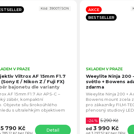
Kód:
39007/SON
ESTSELLER
AKCE
BESTSELLER
LADEM V PRAZE
Průměrné
SKLADEM V PRAZE
hodnocení
jektiv Viltrox AF 15mm F1.7
Weeylite Ninja 200
produktu
 (Sony E / Nikon Z / Fuji FX)
světlo + Bowens ad
je
běr bajonetu dle varianty
zdarma
4,3
trox AF 15mm F1.7 Air APS-C –
Weeylite Ninja 200 + A
z
oký záběr, kompaktní
Bowens mount zcela 
5
o. Objevte sílu širokoúhlého
pro zákazníky FILM-TE
hvězdiček.
ledu s ultralehkým objektivem
přenosný studiový LED 
trox AF 15mm F1.7 Air. Tento
výkonem 60 W a mode
5 290 Kč
paktní objektiv...
LED...
–24 %
5 790 Kč
3 990 Kč
od
Detail
4 785,12 Kč bez DPH
od 3 297,52 Kč bez DPH