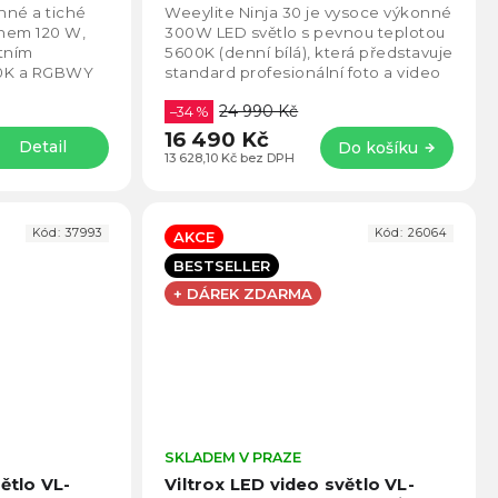
5,0
5,0
CRI≥95, Smartphone aplikace
onné a tiché
Weeylite Ninja 30 je vysoce výkonné
z
z
onem 120 W,
300W LED světlo s pevnou teplotou
5
5
tním
5600K (denní bílá), která představuje
hvězdiček.
hvězd
0K a RGBWY
standard profesionální foto a video
áhnete
produkce díky přirozenému
24 990 Kč
...
podání...
–34 %
16 490 Kč
Detail
Do košíku
13 628,10 Kč bez DPH
Kód:
37993
Kód:
26064
AKCE
BESTSELLER
+ DÁREK ZDARMA
Průměrné
SKLADEM V PRAZE
Prům
hodnocení
hodno
ětlo VL-
Viltrox LED video světlo VL-