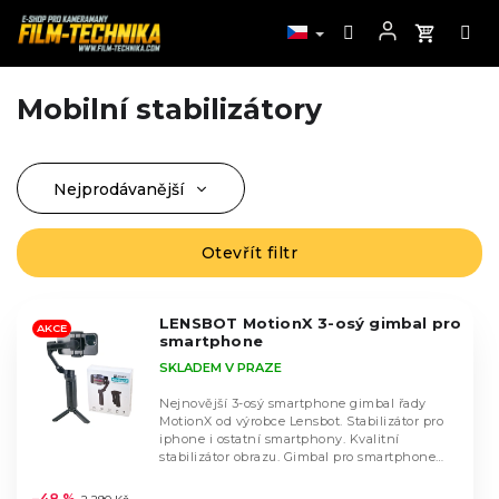
Mobilní stabilizátory
Přejít
na
obsah
Nejprodávanější
Ř
a
Nejlevnější
z
Otevřít filtr
V
Nejdražší
e
ý
n
Abecedně
p
í
LENSBOT MotionX 3-osý gimbal pro
i
AKCE
smartphone
p
s
SKLADEM V PRAZE
r
p
o
r
Nejnovější 3-osý smartphone gimbal řady
d
MotionX od výrobce Lensbot. Stabilizátor pro
o
iphone i ostatní smartphony. Kvalitní
u
d
stabilizátor obrazu. Gimbal pro smartphone
k
Průměrné
MotionX s...
u
hodnocení
t
–48 %