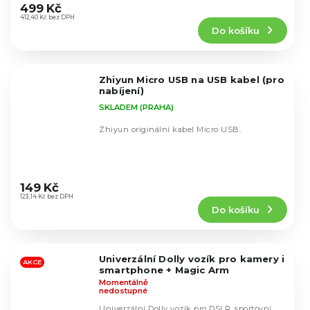
hodnocení
499 Kč
produktu
412,40 Kč bez DPH
Do košíku
je
5,0
z
5
Zhiyun Micro USB na USB kabel (pro
hvězdiček.
nabíjení)
SKLADEM (PRAHA)
Zhiyun originální kabel Micro USB.
Průměrné
hodnocení
149 Kč
produktu
123,14 Kč bez DPH
Do košíku
je
5,0
z
5
Univerzální Dolly vozík pro kamery i
hvězdiček.
AKCE
smartphone + Magic Arm
Momentálně
nedostupné
Univerzální Dolly vozík pro DSLR, sportovní