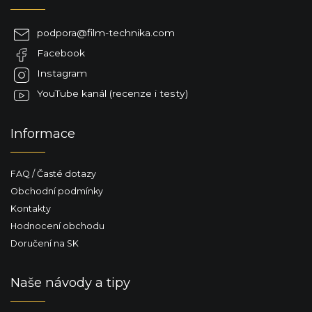
c
p
í
a
p
podpora
@
film-technika.com
t
r
Facebook
í
v
k
Instagram
y
YouTube kanál (recenze i testy)
v
ý
p
Informace
i
s
u
FAQ / Časté dotazy
Obchodní podmínky
Kontakty
Hodnocení obchodu
Doručení na SK
Naše návody a tipy