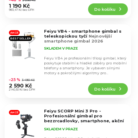
2 290 Kč
k
produktu
ů
1 190 Kč
t
Do košíku
je
983,47 Kč bez DPH
ů
4,7
z
5
Feiyu VB4 - smartphone gimbal s
hvězdiček.
AKCE
teleskopickou tyčí
Nejnovější
BESTSELLER
smartphone gimbal 2026
SKLADEM V PRAZE
Feiyu VB4 je profesionální tříosý gimbal, který
poskytuje stabilní a hladké záběry pro mobilní
telefony a smartphony. Je vybaven silnými
Průměrné
motory a pokročilými algoritmy pro...
hodnocení
–25 %
3 490 Kč
produktu
2 590 Kč
Do košíku
je
2 140,50 Kč bez DPH
4,7
z
5
Feiyu SCORP Mini 3 Pro -
hvězdiček.
AKCE
Profesionální gimbal pro
bezzrcadlovky, smartphone, akční
kamery
Nejnovější model 2026 -
SKLADEM V PRAZE
Ideální pro menší fotoaparáty a
smartphone