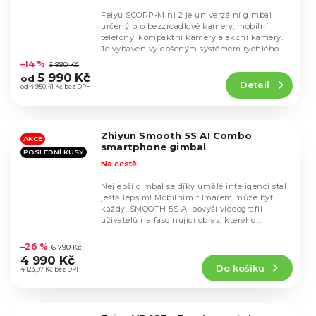
Feiyu SCORP-Mini 2 je univerzální gimbal
určený pro bezzrcadlové kamery, mobilní
telefony, kompaktní kamery a akční kamery.
Průměrné
Je vybaven vylepšeným systémem rychlého
hodnocení
upevnění, AI...
–14 %
6 990 Kč
produktu
5 990 Kč
od
Detail
je
od 4 950,41 Kč bez DPH
4,7
z
5
Zhiyun Smooth 5S AI Combo
hvězdiček.
AKCE
smartphone gimbal
POSLEDNÍ KUSY
Na cestě
Nejlepší gimbal se díky umělé inteligenci stal
ještě lepším! Mobilním filmařem může být
každý. SMOOTH 5S AI povýší videografii
uživatelů na fascinující obraz, kterého
Průměrné
dosáhnou...
hodnocení
–26 %
6 790 Kč
produktu
4 990 Kč
Do košíku
je
4 123,97 Kč bez DPH
4,4
z
5