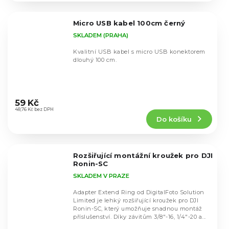
z
5
Micro USB kabel 100cm černý
hvězdiček.
SKLADEM (PRAHA)
Kvalitní USB kabel s micro USB konektorem
dlouhý 100 cm.
Průměrné
hodnocení
59 Kč
produktu
48,76 Kč bez DPH
Do košíku
je
5,0
z
5
Rozšiřující montážní kroužek pro DJI
hvězdiček.
Ronin-SC
SKLADEM V PRAZE
Adapter Extend Ring od DigitalFoto Solution
Limited je lehký rozšiřující kroužek pro DJI
Ronin-SC, který umožňuje snadnou montáž
příslušenství. Díky závitům 3/8"-16, 1/4"-20 a...
Průměrné