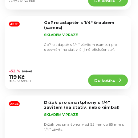
Do košíku
je
2 272,73 Kč bez DPH
4,4
z
5
GoPro adaptér s 1/4" šroubem
hvězdiček.
AKCE
(samec)
SKLADEM V PRAZE
GoPro adaptér s 1/4" závitem (samec) pro
upevnění na stativ, či jiné příslušenství.
Průměrné
hodnocení
–52 %
249 Kč
produktu
119 Kč
Do košíku
je
98,35 Kč bez DPH
4,8
z
5
Držák pro smartphony s 1/4"
hvězdiček.
AKCE
závitem (na stativ, nebo gimbal)
SKLADEM V PRAZE
Držák pro smartphony od 55 mm do 85 mm s
1/4" závity.