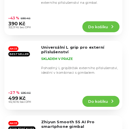
externího příslušenství na gimbal.
Průměrné
hodnocení
–43 %
690 Kč
produktu
390 Kč
Do košíku
je
322,31 Kč bez DPH
5,0
z
5
Universální L grip pro externí
hvězdiček.
AKCE
příslušenství
BESTSELLER
SKLADEM V PRAZE
Pohodlný L grip/držák externího příslušenství,
ideální v kombinaci s gimbalem.
Průměrné
hodnocení
–27 %
690 Kč
produktu
499 Kč
Do košíku
je
412,40 Kč bez DPH
4,9
z
5
Zhiyun Smooth 5S AI Pro
hvězdiček.
AKCE
smartphone gimbal
POSLEDNÍ KUSY