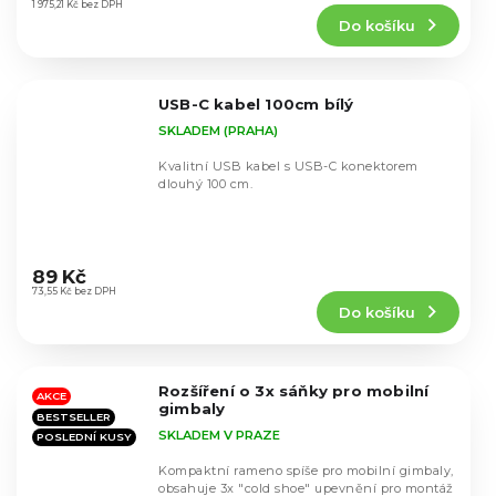
produktu
1 975,21 Kč bez DPH
Do košíku
je
5,0
z
5
USB-C kabel 100cm bílý
hvězdiček.
SKLADEM (PRAHA)
Kvalitní USB kabel s USB-C konektorem
dlouhý 100 cm.
Průměrné
hodnocení
89 Kč
produktu
73,55 Kč bez DPH
Do košíku
je
5,0
z
5
Rozšíření o 3x sáňky pro mobilní
hvězdiček.
AKCE
gimbaly
BESTSELLER
SKLADEM V PRAZE
POSLEDNÍ KUSY
Kompaktní rameno spíše pro mobilní gimbaly,
obsahuje 3x "cold shoe" upevnění pro montáž