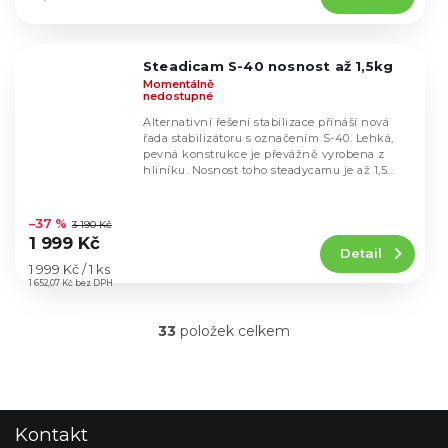
4,6
z
5
Steadicam S-40 nosnost až 1,5kg
hvězdiček.
Momentálně
nedostupné
Alternativní řešení stabilizace přináší nová
řada stabilizátoru s označením S-40. Lehká,
pevná konstrukce je převážně vyrobena z
hliníku. Nosnost toho steadycamu je až 1,5...
Průměrné
hodnocení
–37 %
3 190 Kč
produktu
1 999 Kč
Detail
je
Měrná
1 999 Kč / 1 ks
4,5
cena:
1 652,07 Kč bez DPH
z
5
33
položek celkem
hvězdiček.
O
v
l
á
d
Z
Kontakt
a
á