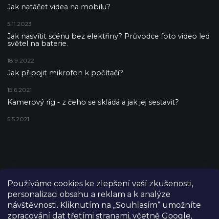
Jak natáčet videa na mobilu?
5.11.2023
Jak nasvítit scénu bez elektřiny? Průvodce foto video led
světel na baterie.
18.9.2022
Jak připojit mikrofon k počítači?
15.6.2021
Kamerový rig - z čeho se skládá a jak jej sestavit?
5.5.2021
Používáme cookies ke zlepšení vaší zkušenosti,
personalizaci obsahu a reklam a k analýze
návštěvnosti. Kliknutím na „Souhlasím“ umožníte
zpracování dat třetími stranami, včetně Google,