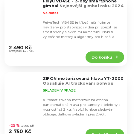
Feiyu VB4SE - 3-osý smartphone
hvězdiček.
gimbal
Nejnovější gimbal roku 2024
Na dotaz
FeiyuTech VB4SE je tříosý ruční gimbal
navržený pro stabilizaci videa při použití se
smartphony a akčními kamerami. Nabízí
vylepšené motory a algoritmy pro hladší a
Průměrné
stabilnější...
hodnocení
2 490 Kč
produktu
2 057,85 Kč bez DPH
Do košíku
je
5,0
z
5
ZIFON motorizovaná hlava YT-2000
hvězdiček.
Obsahuje AI trackování pohybu
SKLADEM V PRAZE
Automatizovaná motorizovaná otočná
panoramatická hlava pro kamery a telefony s
nosností až 2 kg. Nabízí funkce sledování
obličeje, dálkové ovládání přes 2.4G
Průměrné
bezdrátový ovladač...
hodnocení
–25 %
3 690 Kč
produktu
2 750 Kč