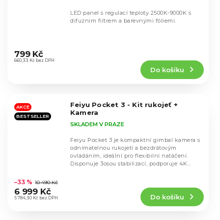
LED panel s regulací teploty 2500K-9000K s
difuzním filtrem a barevnými fóliemi.
Průměrné
hodnocení
799 Kč
produktu
660,33 Kč bez DPH
Do košíku
je
4,6
z
5
Feiyu Pocket 3 - Kit rukojeť +
hvězdiček.
AKCE
Kamera
BESTSELLER
SKLADEM V PRAZE
Feiyu Pocket 3 je kompaktní gimbal kamera s
odnímatelnou rukojetí a bezdrátovým
ovládáním, ideální pro flexibilní natáčení.
Disponuje 3osou stabilizací, podporuje 4K
Průměrné
rozlišení...
hodnocení
–33 %
10 490 Kč
produktu
6 999 Kč
Do košíku
je
5 784,30 Kč bez DPH
4,9
z