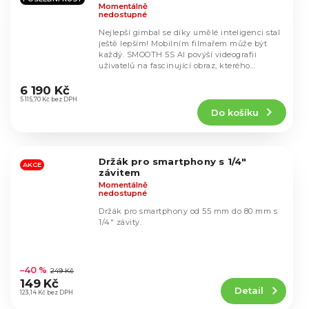
Momentálně
nedostupné
Nejlepší gimbal se díky umělé inteligenci stal
ještě lepším! Mobilním filmařem může být
každý. SMOOTH 5S AI povýší videografii
uživatelů na fascinující obraz, kterého
Průměrné
dosáhnou...
hodnocení
6 190 Kč
produktu
5 115,70 Kč bez DPH
Do košíku
je
4,6
z
5
Držák pro smartphony s 1/4"
hvězdiček.
AKCE
závitem
Momentálně
nedostupné
Držák pro smartphony od 55 mm do 80 mm s
1/4" závity.
Průměrné
hodnocení
–40 %
249 Kč
produktu
149 Kč
Detail
je
123,14 Kč bez DPH
5,0