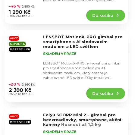
hodnocení
–46 %
2 390 Kč
produktu
1 290 Kč
Do košíku
je
1 066,12 Kč bez DPH
4,1
z
5
LENSBOT MotionX-PRO gimbal pro
hvězdiček.
AKCE
smartphone s AI sledovacím
NOVINKA
modulem a LED světlem
BESTSELLER
SKLADEM V PRAZE
LENSBOT MotionX-PRO je inovativní gimbal
pro smartphone s odnímatelným AI
sledovacím modulem, který obsahuje
Průměrné
zabudované LED světlo. Díky intuitivní
hodnocení
smartphone aplikaci a...
–20 %
2 990 Kč
produktu
2 390 Kč
Do košíku
je
1 975,21 Kč bez DPH
4,8
z
5
Feiyu SCORP Mini 2 - gimbal pro
hvězdiček.
AKCE
bezzrcadlovky, smartphone, akční
BESTSELLER
kamery
Nosnost až 1,2 kg
SKLADEM V PRAZE