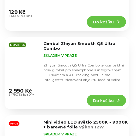
Průměrné
hodnocení
129 Kč
produktu
106,61 Kč bez DPH
Do košíku
je
4,5
z
5
Gimbal Zhiyun Smooth Q5 Ultra
hvězdiček.
NOVINKA
Combo
SKLADEM V PRAZE
Zhiyun Smooth Q5 Ultra Combo je kompaktní
3osý gimbal pro smartphone s integrovaným
LED světlem a AI Tracking Module pro
inteligentní sledování objektu. Ideální volba
Průměrné
pro vlogy,...
hodnocení
2 990 Kč
produktu
2 471,07 Kč bez DPH
Do košíku
je
5,0
z
5
Mini video LED světlo 2500K - 9000K
hvězdiček.
AKCE
+ barevné fólie
Výkon 12W
SKLADEM V PRAZE