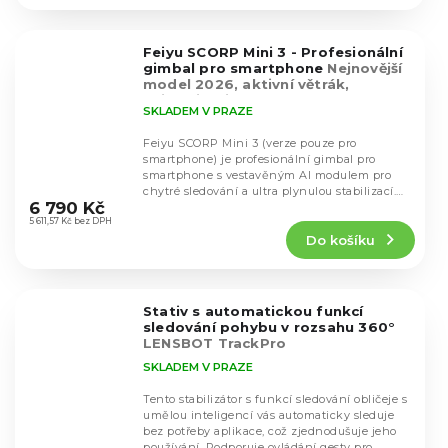
4,7
z
5
Feiyu SCORP Mini 3 - Profesionální
hvězdiček.
gimbal pro smartphone
Nejnovější
model 2026, aktivní větrák,
nejkvalitnější motory
SKLADEM V PRAZE
Feiyu SCORP Mini 3 (verze pouze pro
smartphone) je profesionální gimbal pro
smartphone s vestavěným AI modulem pro
Průměrné
chytré sledování a ultra plynulou stabilizací.
hodnocení
6 790 Kč
Nabízí nosnost...
produktu
5 611,57 Kč bez DPH
Do košíku
je
4,8
z
5
Stativ s automatickou funkcí
hvězdiček.
sledování pohybu v rozsahu 360°
LENSBOT TrackPro
SKLADEM V PRAZE
Tento stabilizátor s funkcí sledování obličeje s
umělou inteligencí vás automaticky sleduje
bez potřeby aplikace, což zjednodušuje jeho
Průměrné
používání. Podporuje ovládání gesty pro...