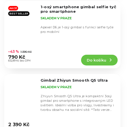
5
1-osý smartphone gimbal selfie tyč
hvězdiček.
AKCE
pro smartphone
BESTSELLER
SKLADEM V PRAZE
Apexel D6 je 1-osý gimbal s funkcí selfie tyče
pro mobilní
Průměrné
hodnocení
–43 %
1 390 Kč
produktu
790 Kč
Do košíku
je
652,89 Kč bez DPH
4,4
z
5
Gimbal Zhiyun Smooth Q5 Ultra
hvězdiček.
SKLADEM V PRAZE
Zhiyun Smooth Q5 Ultra je kompaktní 3osý
gimbal pro smartphone s integrovaným LED
světlem. Ideální volba pro vlogy, livestreamy i
tvorbu obsahu na sociální sítě. *Tato verze...
Průměrné
hodnocení
2 390 Kč