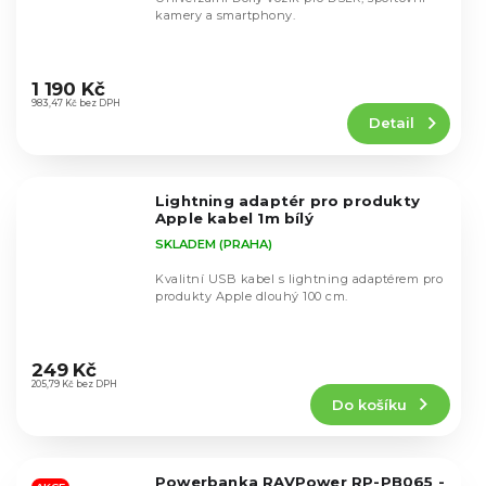
kamery a smartphony.
Průměrné
hodnocení
1 190 Kč
produktu
983,47 Kč bez DPH
Detail
je
4,6
z
5
Lightning adaptér pro produkty
hvězdiček.
Apple kabel 1m bílý
SKLADEM (PRAHA)
Kvalitní USB kabel s lightning adaptérem pro
produkty Apple dlouhý 100 cm.
Průměrné
hodnocení
249 Kč
produktu
205,79 Kč bez DPH
Do košíku
je
5,0
z
5
Powerbanka RAVPower RP-PB065 -