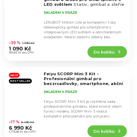
LED světlem
Stativ, gimbal a slefie
tyč v jednom + světlo
SKLADEM V PRAZE
LENSBOT Motion Lite je kompaktní 1-osý
teleskopický gimbal pro smartphone s
integrovaným LED světlem a odnímatelným
Průměrné
ovladačem. Nabízí stabilní záběry bez
hodnocení
nutnosti použití...
–39 %
1 790 Kč
produktu
1 090 Kč
Do košíku
je
900,83 Kč bez DPH
4,7
z
5
Feiyu SCORP Mini 3 Kit -
hvězdiček.
AKCE
Profesionální gimbal pro
BESTSELLER
bezzrcadlovky, smartphone, akční
kamery
Nejnovější model 2026
SKLADEM V PRAZE
Feiyu SCORP Mini 3 Kit je rozšířená sada
profesionálního gimbalu, která kromě všech
funkcí modelu SCORP Mini 3 nabízí
Průměrné
kompletní příslušenství pro uchycení
hodnocení
bezzrcadlovek,...
–17 %
8 490 Kč
produktu
6 990 Kč
Do košíku
je
5 776,86 Kč bez DPH