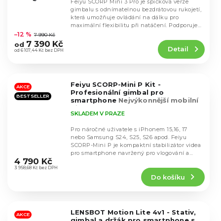
Feiyu SCORP Mini 3 Pro je špičková verze
gimbalu s odnímatelnou bezdrátovou rukojetí,
která umožňuje ovládání na dálku pro
Průměrné
maximální flexibilitu při natáčení. Podporuje
hodnocení
uchycení...
–12 %
7 990 Kč
produktu
7 390 Kč
od
Detail
je
od 6 107,44 Kč bez DPH
4,5
z
5
Feiyu SCORP-Mini P Kit -
hvězdiček.
AKCE
Profesionální gimbal pro
BESTSELLER
smartphone
Nejvýkonnější mobilní
gimbal na trhu
SKLADEM V PRAZE
Pro náročné uživatele s iPhonem 15,16, 17
nebo Samsung S24, S25, S26 apod. Feiyu
SCORP-Mini P je kompaktní stabilizátor videa
Průměrné
pro smartphone navržený pro vlogování a
hodnocení
4 790 Kč
mobilní...
produktu
3 958,68 Kč bez DPH
Do košíku
je
4,9
z
5
LENSBOT Motion Lite 4v1 - Stativ,
hvězdiček.
AKCE
gimbal a držák pro smartphone s