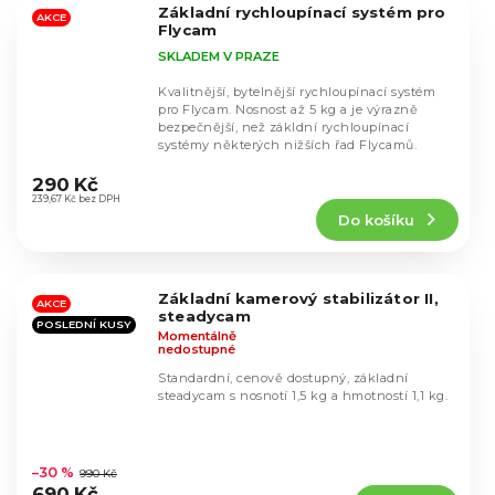
Základní rychloupínací systém pro
hvězdiček.
AKCE
Flycam
SKLADEM V PRAZE
Kvalitnější, bytelnější rychloupínací systém
pro Flycam. Nosnost až 5 kg a je výrazně
bezpečnější, než zákldní rychloupínací
systémy některých nižších řad Flycamů.
Průměrné
hodnocení
290 Kč
produktu
239,67 Kč bez DPH
Do košíku
je
4,5
z
5
Základní kamerový stabilizátor II,
hvězdiček.
AKCE
steadycam
POSLEDNÍ KUSY
Momentálně
nedostupné
Standardní, cenově dostupný, základní
steadycam s nosnotí 1,5 kg a hmotností 1,1 kg.
Průměrné
hodnocení
–30 %
990 Kč
produktu
690 Kč