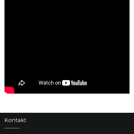
p
i
s
u
Z
Kontakt
á
p