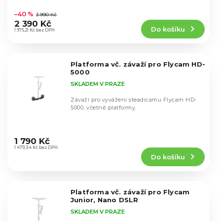
k
Průměrné
u
hodnocení
t
–40 %
3 990 Kč
k
produktu
ů
2 390 Kč
t
Do košíku
je
1 975,21 Kč bez DPH
ů
4,6
z
5
Platforma vč. závaží pro Flycam HD-
hvězdiček.
5000
SKLADEM V PRAZE
Závaží pro vyvážení steadicamu Flycam HD-
5000, včetně platformy.
Průměrné
hodnocení
1 790 Kč
produktu
1 479,34 Kč bez DPH
Do košíku
je
5,0
z
5
Platforma vč. závaží pro Flycam
hvězdiček.
Junior, Nano DSLR
SKLADEM V PRAZE