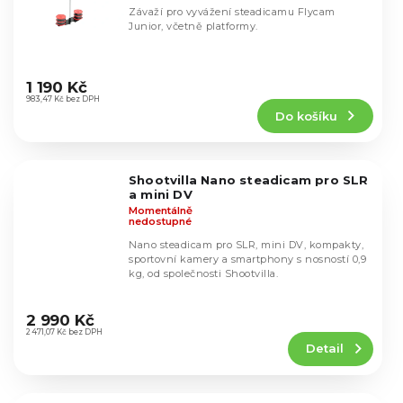
Závaží pro vyvážení steadicamu Flycam
Junior, včetně platformy.
Průměrné
hodnocení
1 190 Kč
produktu
983,47 Kč bez DPH
Do košíku
je
5,0
z
5
Shootvilla Nano steadicam pro SLR
hvězdiček.
a mini DV
Momentálně
nedostupné
Nano steadicam pro SLR, mini DV, kompakty,
sportovní kamery a smartphony s nosností 0,9
kg, od společnosti Shootvilla.
Průměrné
hodnocení
2 990 Kč
produktu
2 471,07 Kč bez DPH
Detail
je
4,5
z
5