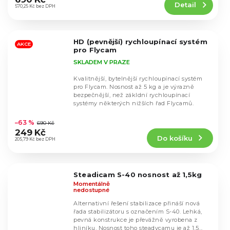
Detail
je
570,25 Kč bez DPH
4,6
z
5
HD (pevnější) rychloupínací systém
hvězdiček.
AKCE
pro Flycam
SKLADEM V PRAZE
Kvalitnější, bytelnější rychloupínací systém
pro Flycam. Nosnost až 5 kg a je výrazně
bezpečnější, než zákldní rychloupínací
systémy některých nižších řad Flycamů.
Průměrné
hodnocení
–63 %
690 Kč
produktu
249 Kč
Do košíku
je
205,79 Kč bez DPH
4,8
z
5
Steadicam S-40 nosnost až 1,5kg
hvězdiček.
Momentálně
nedostupné
Alternativní řešení stabilizace přináší nová
řada stabilizátoru s označením S-40. Lehká,
pevná konstrukce je převážně vyrobena z
hliníku. Nosnost toho steadycamu je až 1,5...