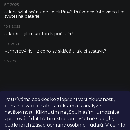
5.11.2023
Jak nasvítit scénu bez elektřiny? Průvodce foto video led
světel na baterie.
18.9.2022
Jak připojit mikrofon k počítači?
15.6.2021
Kamerový rig - z čeho se skládá a jak jej sestavit?
5.5.2021
Používáme cookies ke zlepšení vaší zkušenosti,
personalizaci obsahu a reklam a k analýze
návštěvnosti. Kliknutím na „Souhlasím“ umožníte
zpracování dat třetími stranami, včetně Google,
podle jejich Zásad ochrany osobních údajů. Více info