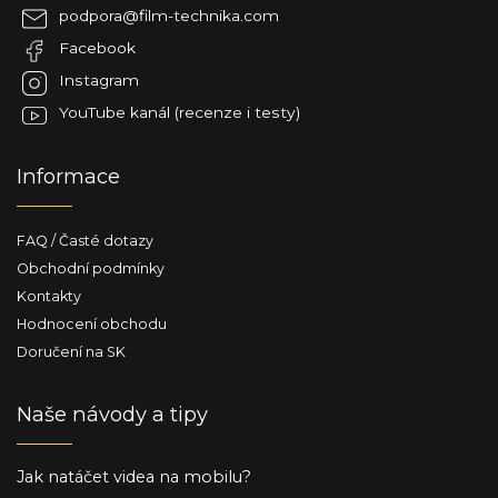
a
podpora
@
film-technika.com
t
Facebook
í
Instagram
YouTube kanál (recenze i testy)
Informace
FAQ / Časté dotazy
Obchodní podmínky
Kontakty
Hodnocení obchodu
Doručení na SK
Naše návody a tipy
Jak natáčet videa na mobilu?