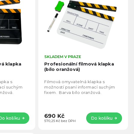
Průměrné
SKLADEM V PRAZE
Prům
hodnocení
hodno
vá klapka
Profesionální filmová klapka
produktu
produ
(bílo oranžová)
je
je
4,7
4,8
apka s
Filmová omyvatelná klapka s
z
z
ací suchým
možností psaní informací suchým
5
5
anžová.
fixem. Barva bílo oranžová.
hvězdiček.
hvězd
690 Kč
Do košíku
Do košíku
570,25 Kč bez DPH