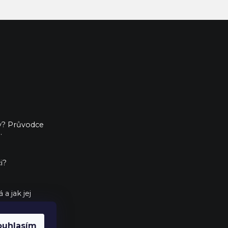
ny? Průvodce
.
i?
a jak jej
ouhlasím