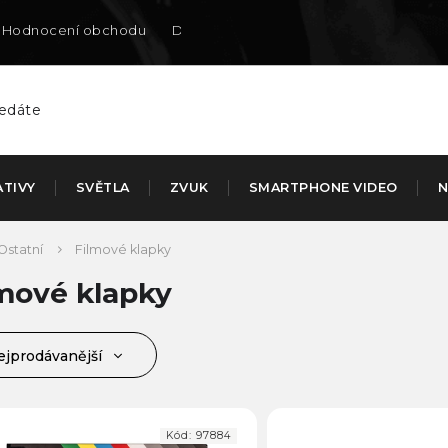
Hodnocení obchodu
Doručení na SK
ATIVY
SVĚTLA
ZVUK
SMARTPHONE VIDEO
N
Ostatní
Filmové klapky
mové klapky
ejprodávanější
jlevnější
jdražší
Kód:
97884