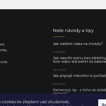
Naše návody a tipy
Jak natáčet videa na mobilu?
azy
ínky
5.11.2023
Jak nasvítit scénu bez elektři
foto video led světel na baterie
hodu
18.9.2022
Jak připojit mikrofon k počítač
15.6.2021
Kamerový rig - z čeho se skládá 
sestavit?
cookies ke zlepšení vaší zkušenosti,
5.5.2021
S