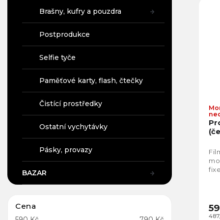
Brašny, kufry a pouzdra
Postprodukce
Selfie tyče
Paměťové karty, flash, čtečky
Čistící prostředky
Mo
ne
Pr
Ostatní vychytávky
(č
Pásky, provazy
Fil
mož
fix
BAZAR
Cena
59
487
590
Kč
790
Kč