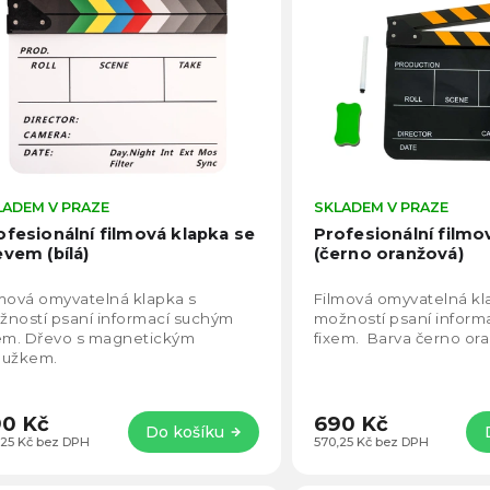
becedně
LADEM V PRAZE
Průměrné
SKLADEM V PRAZE
hodnocení
ofesionální filmová klapka se
Profesionální filmo
produktu
evem (bílá)
(černo oranžová)
je
4,5
mová omyvatelná klapka s
Filmová omyvatelná kl
z
ností psaní informací suchým
možností psaní inform
5
xem. Dřevo s magnetickým
fixem. Barva černo or
hvězdiček.
oužkem.
0 Kč
690 Kč
Do košíku
,25 Kč bez DPH
570,25 Kč bez DPH