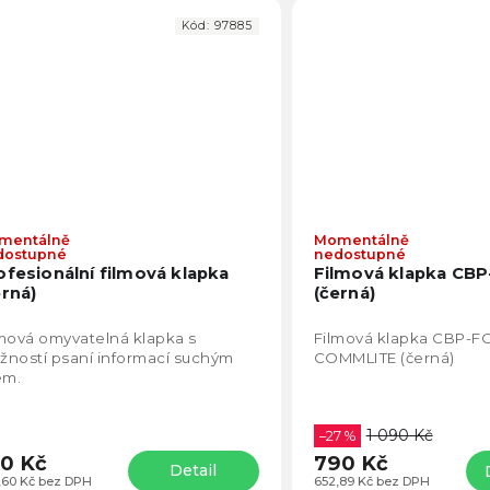
Kód:
97885
mentálně
Momentálně
Průměrné
dostupné
nedostupné
hodnocení
ofesionální filmová klapka
Filmová klapka CBP
produktu
erná)
(černá)
je
4,2
mová omyvatelná klapka s
Filmová klapka CBP-FC
z
ností psaní informací suchým
COMMLITE (černá)
5
em.
hvězdiček.
1 090 Kč
–27 %
0 Kč
790 Kč
Detail
,60 Kč bez DPH
652,89 Kč bez DPH