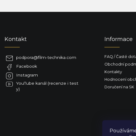
Z
á
p
a
Kontakt
Informace
t
í
FAQ / Časté dot
podpora
@
film-technika.com
Obchodní podm
Facebook
Kontakty
Instagram
Hodnocení obc
YouTube kanál (recenze i test
Doručení na SK
y)
Používáme 