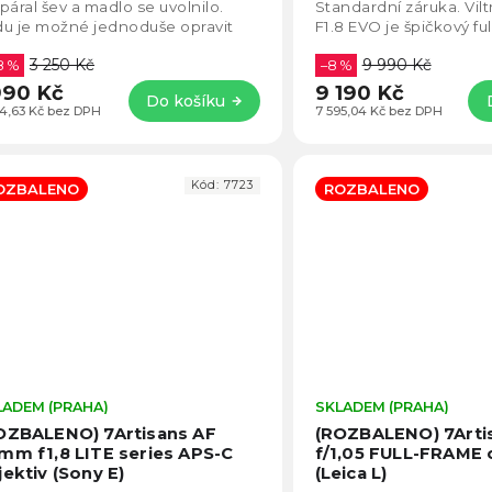
5
páral šev a madlo se uvolnilo.
Standardní záruka. Vi
hvězdiček.
u je možné jednoduše opravit
F1.8 EVO je špičkový fu
itím. Nohy stativu jsou nové a...
objektiv s APO konstruk
3 250 Kč
9 990 Kč
8 %
–8 %
990 Kč
9 190 Kč
Do košíku
44,63 Kč bez DPH
7 595,04 Kč bez DPH
Kód:
7723
OZBALENO
ROZBALENO
LADEM (PRAHA)
Průměrné
SKLADEM (PRAHA)
hodnocení
OZBALENO) 7Artisans AF
(ROZBALENO) 7Art
produktu
mm f1,8 LITE series APS-C
f/1,05 FULL-FRAME 
je
jektiv (Sony E)
(Leica L)