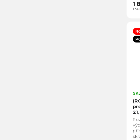
1 
1 5
R
P
SK
(R
pr
21
Roz
vý
pří
škr