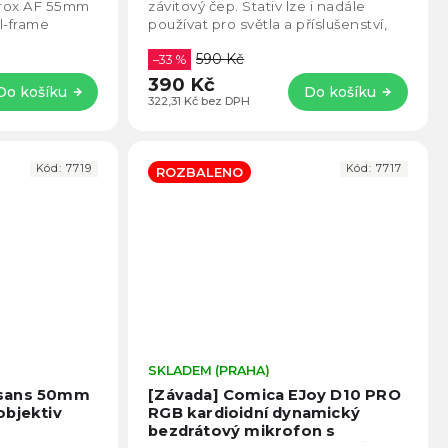
5
5
ltrox AF 55mm
závitový čep. Stativ lze i nadále
hvězdiček.
hvězd
ll-frame
používat pro světla a příslušenství,
cí,...
která se nasazují přímo na běžný
590 Kč
spigot....
–33 %
390 Kč
Do košíku
Do košíku
322,31 Kč bez DPH
Kód:
7719
Kód:
7717
ROZBALENO
Průměrné
SKLADEM (PRAHA)
Prům
hodnocení
hodno
isans 50mm
[Závada] Comica EJoy D10 PRO
produktu
produ
objektiv
RGB kardioidní dynamický
je
je
bezdrátový mikrofon s