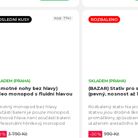
Kód:
7741
OSLEDNÍ KUSY
ROZBALENO
LADEM (PRAHA)
Průměrné
SKLADEM (PRAHA)
hodnocení
amotné nohy bez hlavy)
(BAZAR) Stativ pro 
produktu
deo monopod s fluidní hlavou
(pevný, nosnost až 
je
5,0
motný monopod bez hlavy
Rozbalený stativ Na je
z
částí balení je pouze monopod.
stativu jsou drobné šk
5
tivová hlava není součástí balení.
promáčkliny způsoben
hvězdiček.
fesionální hliníkový monopod
utažením aretačního šr
506 s videouhlavou a
fotografie produktu v ga
3 790 Kč
990 Kč
hloupínací...
0 %
Standardní...
–30 %