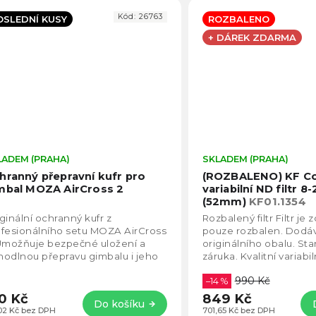
Kód:
26763
OSLEDNÍ KUSY
ROZBALENO
+ DÁREK ZDARMA
LADEM (PRAHA)
Průměrné
SKLADEM (PRAHA)
hodnocení
hranný přepravní kufr pro
(ROZBALENO) KF C
produktu
mbal MOZA AirCross 2
variabilní ND filtr 8
je
(52mm)
KF01.1354
5,0
ginální ochranný kufr z
Rozbalený filtr Filtr je 
z
fesionálního setu MOZA AirCross
pouze rozbalen. Dodá
5
Umožňuje bezpečné uložení a
originálního obalu. St
hvězdiček.
odlnou přepravu gimbalu i jeho
záruka. Kvalitní variabi
slušenství.
ND8-2000 filtr od spole
990 Kč
–14 %
0 Kč
849 Kč
Do košíku
,02 Kč bez DPH
701,65 Kč bez DPH