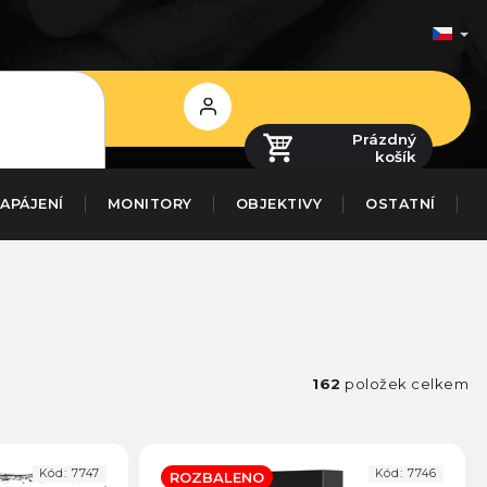
Přihlášení
Prázdný
košík
APÁJENÍ
MONITORY
OBJEKTIVY
OSTATNÍ
162
položek celkem
Kód:
7747
Kód:
7746
ROZBALENO