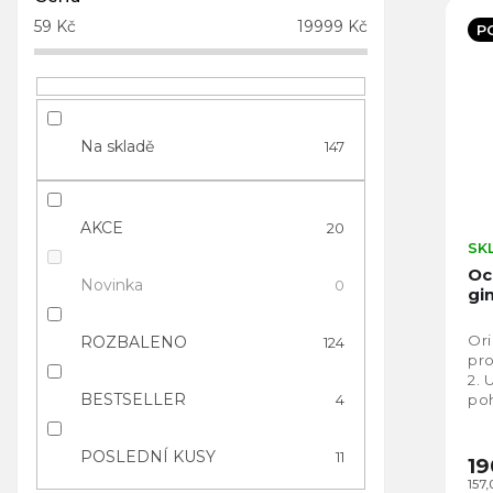
59
Kč
19999
Kč
P
Na skladě
147
AKCE
20
SK
Oc
Novinka
0
gi
Ori
ROZBALENO
124
pro
2. 
BESTSELLER
4
poh
pří
POSLEDNÍ KUSY
11
19
157