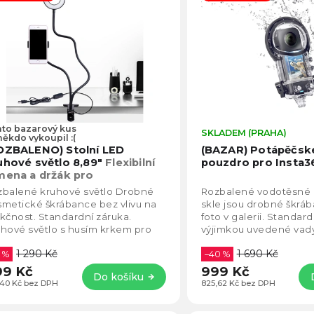
jdražší
becedně
to bazarový kus
Průměrné
SKLADEM (PRAHA)
 někdo vykoupil :(
hodnocení
OZBALENO) Stolní LED
(BAZAR) Potápěčsk
produktu
uhové světlo 8,89"
Flexibilní
pouzdro pro Insta3
je
mena a držák pro
5,0
artphone
zbalené kruhové světlo Drobné
Rozbalené vodotěsné 
z
metické škrábance bez vlivu na
skle jsou drobné škráb
5
kčnost. Standardní záruka.
foto v galerii. Standard
hvězdiček.
hové světlo s husím krkem pro
výjimkou uvedené vad
azení na hranu stolu. Napájecí
vodotěsné pouzdro pro
1 290 Kč
1 690 Kč
el USB...
1 %
–40 %
99 Kč
999 Kč
Do košíku
,40 Kč bez DPH
825,62 Kč bez DPH