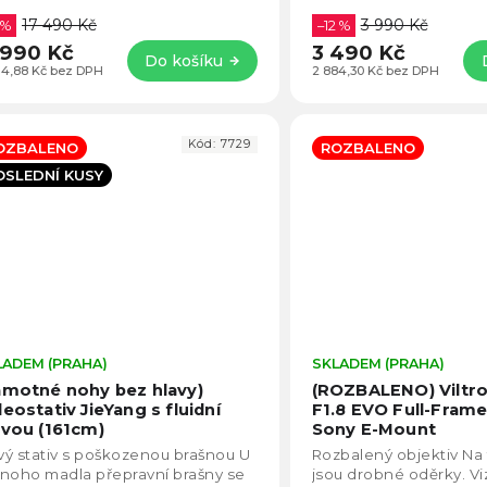
fesionální čtecí zařízení s kufrem,
světlo (60W) s nastavi
17 490 Kč
3 990 Kč
itorem a...
 %
teplotou...
–12 %
 990 Kč
3 490 Kč
Do košíku
214,88 Kč bez DPH
2 884,30 Kč bez DPH
Kód:
7729
OZBALENO
ROZBALENO
OSLEDNÍ KUSY
LADEM (PRAHA)
Průměrné
SKLADEM (PRAHA)
hodnocení
amotné nohy bez hlavy)
(ROZBALENO) Viltr
produktu
deostativ JieYang s fluidní
F1.8 EVO Full-Frame
je
avou (161cm)
Sony E-Mount
5,0
ý stativ s poškozenou brašnou U
Rozbalený objektiv Na 
z
noho madla přepravní brašny se
jsou drobné oděrky. Viz 