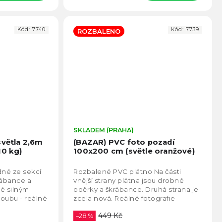
Kód:
7740
Kód:
7739
ROZBALENO
Průměrné
SKLADEM (PRAHA)
Prům
hodnocení
hodno
světla 2,6m
(BAZAR) PVC foto pozadí
produktu
produ
10 kg)
100x200 cm (světle oranžové)
je
je
5,0
5,0
dné ze sekcí
Rozbalené PVC plátno Na části
z
z
rábance a
vnější strany plátna jsou drobné
5
5
é silným
oděrky a škrábance. Druhá strana je
hvězdiček.
hvězd
oubu - reálné
zcela nová. Reálné fotografie
lerii.
produktu v galerii. Standardní
449 Kč
záruka. PVC...
–28 %