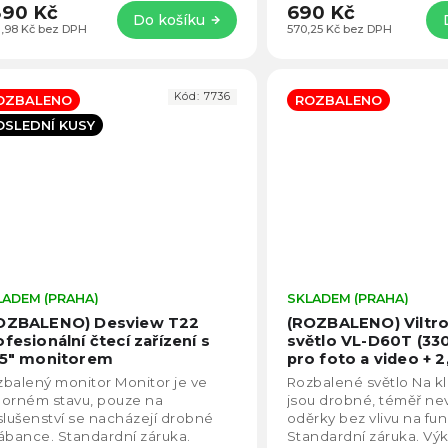
890 Kč
690 Kč
Do košíku
61,98 Kč bez DPH
570,25 Kč bez DPH
Kód:
7736
OZBALENO
ROZBALENO
OSLEDNÍ KUSY
LADEM (PRAHA)
Průměrné
SKLADEM (PRAHA)
hodnocení
OZBALENO) Desview T22
(ROZBALENO) Viltro
produktu
ofesionální čtecí zařízení s
světlo VL-D60T (33
je
,5" monitorem
pro foto a video + 2
5,0
balený monitor Monitor je ve
Rozbalené světlo Na k
z
borném stavu, pouze na
jsou drobné, téměř nev
5
slušenství se nacházejí drobné
oděrky bez vlivu na fu
hvězdiček.
ábance. Standardní záruka.
Standardní záruka. V