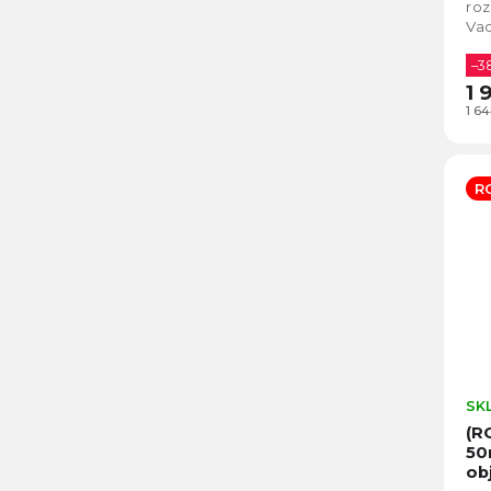
roz
Vad
zaš
–3
1 
1 6
R
SK
(R
50
ob