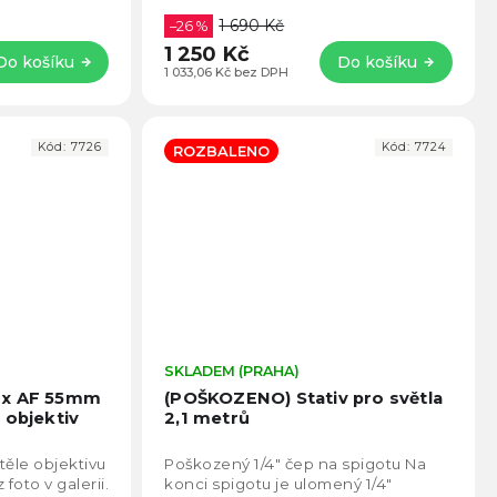
telnou
Standardní záruka. Apexel
1 690 Kč
PhoneMicro 5 přemění...
–26 %
1 250 Kč
Do košíku
Do košíku
1 033,06 Kč bez DPH
Kód:
7726
Kód:
7724
ROZBALENO
Průměrné
SKLADEM (PRAHA)
Prům
hodnocení
hodno
ox AF 55mm
(POŠKOZENO) Stativ pro světla
produktu
produ
 objektiv
2,1 metrů
je
je
5,0
5,0
těle objektivu
Poškozený 1/4" čep na spigotu Na
z
z
foto v galerii.
konci spigotu je ulomený 1/4"