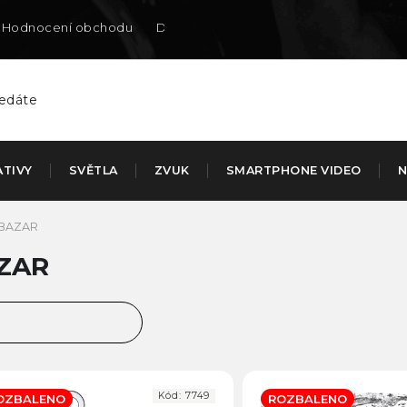
Hodnocení obchodu
Doručení na SK
ATIVY
SVĚTLA
ZVUK
SMARTPHONE VIDEO
N
BAZAR
ZAR
ejprodávanější
jlevnější
Kód:
7749
OZBALENO
ROZBALENO