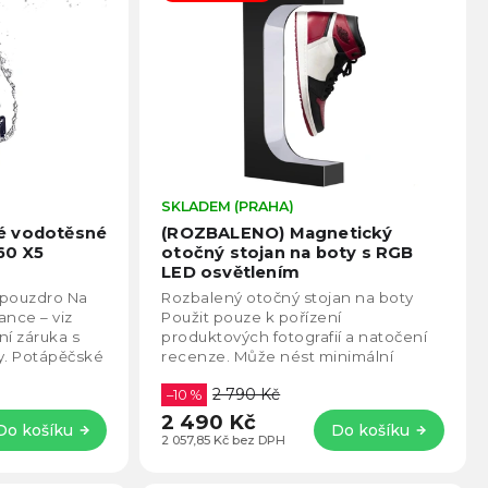
Průměrné
SKLADEM (PRAHA)
Prům
hodnocení
hodno
é vodotěsné
(ROZBALENO) Magnetický
produktu
produ
60 X5
otočný stojan na boty s RGB
je
je
LED osvětlením
4,0
5,0
pouzdro Na
Rozbalený otočný stojan na boty
z
z
ance – viz
Použit pouze k pořízení
5
5
ní záruka s
produktových fotografií a natočení
hvězdiček.
hvězd
y. Potápěčské
recenze. Může nést minimální
 Insta360...
známky použití, bez vlivu na
2 790 Kč
funkčnost. Standardní...
–10 %
2 490 Kč
Do košíku
Do košíku
2 057,85 Kč bez DPH