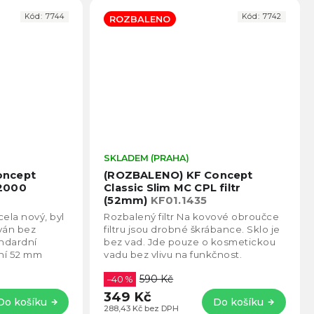
Kód:
7744
Kód:
7742
ROZBALENO
Průměrné
SKLADEM (PRAHA)
Prům
hodnocení
hodno
oncept
(ROZBALENO) KF Concept
produktu
produ
-2000
Classic Slim MC CPL filtr
je
je
(52mm)
KF01.1435
5,0
5,0
zcela nový, byl
Rozbalený filtr Na kovové obroučce
z
z
ván bez
filtru jsou drobné škrábance. Sklo je
5
5
andardní
bez vad. Jde pouze o kosmetickou
hvězdiček.
hvězd
lní 52 mm
vadu bez vlivu na funkčnost.
čnosti KF...
Standardní záruka....
590 Kč
–40 %
349 Kč
Do košíku
Do košíku
288,43 Kč bez DPH