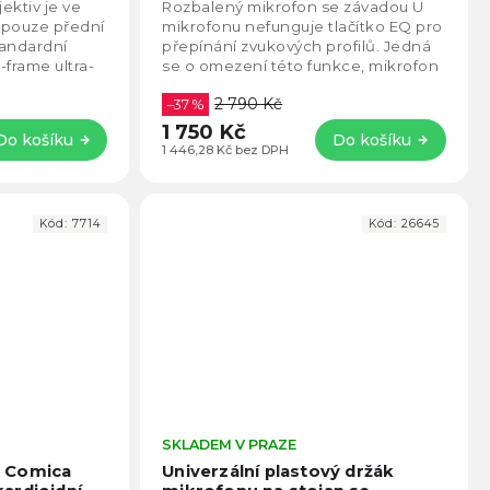
5,0
5,0
flexibilním ramenem na stůl
ektiv je ve
Rozbalený mikrofon se závadou U
z
(bílý)
Bezdrátové připojení USB-
z
 pouze přední
mikrofonu nefunguje tlačítko EQ pro
C pro iPhone, Android,
5
5
tandardní
přepínání zvukových profilů. Jedná
notebooky
hvězdiček.
hvězd
-frame ultra-
se o omezení této funkce, mikrofon
ica L...
je jinak plně funkční. Standardní...
2 790 Kč
–37 %
1 750 Kč
Do košíku
Do košíku
1 446,28 Kč bez DPH
Kód:
7714
Kód:
26645
Průměrné
SKLADEM V PRAZE
Prům
hodnocení
hodno
 Comica
Univerzální plastový držák
produktu
produ