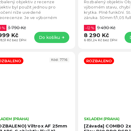
5,0
balený objektiv z recenze
Rozbalený objektiv Obj
z
ektiv byl použit jednou pro
výborném stavu, chybí
5
točení níže uvedené
krytka. Plně funkční. S
hvězdiček.
deorecenze. Je ve výborném
záruka. 50mm f/1,05 full
vu, bez škrábanců. Standardní
světelný objektiv pro Le
3 790 Kč
9 490 Kč
uka. 7Artisans AF 50mm...
0 %
–12 %
999 Kč
8 290 Kč
Do košíku
78,51 Kč bez DPH
6 851,24 Kč bez DPH
Kód:
7716
OZBALENO
ROZBALENO
LADEM (PRAHA)
Průměrné
SKLADEM (PRAHA)
hodnocení
OZBALENO) Viltrox AF 25mm
[Závada] COMBO 2x
produktu