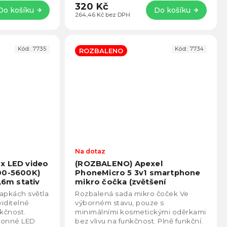
320 Kč
Do košíku
Do košíku
264,46 Kč bez DPH
Kód:
7735
Kód:
7734
ROZBALENO
Průměrné
Na dotaz
Prům
hodnocení
hodno
x LED video
(ROZBALENO) Apexel
produktu
produ
00-5600K)
PhoneMicro 5 3v1 smartphone
je
je
,6m stativ
mikro čočka (zvětšení
5,0
5,0
100x,150x,200x) s LED světlem
lapkách světla
Rozbalená sada mikro čoček Ve
z
z
iditelné
výborném stavu, pouze s
5
5
nkčnost.
minimálními kosmetickými oděrkami
hvězdiček.
hvězd
ýkonné LED
bez vlivu na funkčnost. Plně funkční.