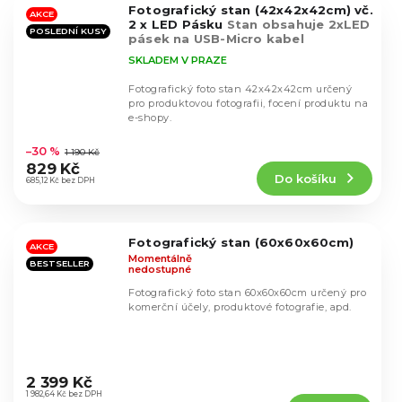
Fotografický stan (42x42x42cm) vč.
hvězdiček.
AKCE
2 x LED Pásku
Stan obsahuje 2xLED
POSLEDNÍ KUSY
pásek na USB-Micro kabel
SKLADEM V PRAZE
Fotografický foto stan 42x42x42cm určený
pro produktovou fotografii, focení produktu na
e-shopy.
Průměrné
hodnocení
–30 %
1 190 Kč
produktu
829 Kč
Do košíku
je
685,12 Kč bez DPH
4,4
z
5
Fotografický stan (60x60x60cm)
hvězdiček.
AKCE
Momentálně
BESTSELLER
nedostupné
Fotografický foto stan 60x60x60cm určený pro
komerční účely, produktové fotografie, apd.
Průměrné
hodnocení
2 399 Kč
produktu
1 982,64 Kč bez DPH