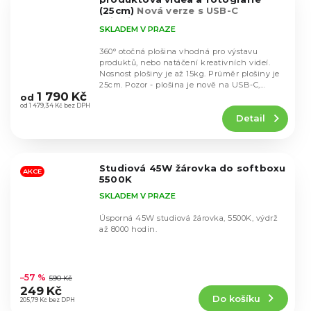
(25cm)
Nová verze s USB-C
připojením
SKLADEM V PRAZE
360° otočná plošina vhodná pro výstavu
produktů, nebo natáčení kreativních videí.
Nosnost plošiny je až 15kg. Prúměr plošiny je
Průměrné
25cm. Pozor - plošina je nově na USB-C,
hodnocení
1 790 Kč
nikoliv...
od
produktu
od 1 479,34 Kč bez DPH
Detail
je
4,5
z
5
Studiová 45W žárovka do softboxu
hvězdiček.
AKCE
5500K
SKLADEM V PRAZE
Úsporná 45W studiová žárovka, 5500K, výdrž
až 8000 hodin.
Průměrné
hodnocení
–57 %
590 Kč
produktu
249 Kč
Do košíku
je
205,79 Kč bez DPH