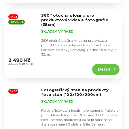
4,5
z
5
360° otočná plošina pro
hvězdiček.
AKCE
produktová videa a fotografie
NOVINKA
(35cm)
SKLADEM V PRAZE
360° otočná plošina vhodná pro výstavu
produktů, nebo natáčení kreativních videí.
Nosnost plošiny je až 20kg. Prúměr plošiny je
Průměrné
35cm.
hodnocení
2 490 Kč
produktu
2 057,85 Kč bez DPH
Detail
je
4,4
z
5
Fotografický stan na produkty -
hvězdiček.
AKCE
foto stan (120x100x200cm)
SKLADEM V PRAZE
Fotografický stan ideální pro komerční účely a
produktové fotografie. Obsahuje 8 LED panelů.
Není potřeba dokupovat další příslušenství.
Stan obsahuje i 3 plátna. Bílé, černé a...
Průměrné