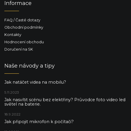
Informace
i
s
u
FAQ / Časté dotazy
Obchodní podmínky
Kontakty
Hodnocení obchodu
Doručení na SK
Naše návody a tipy
Jak natáčet videa na mobilu?
5.11.2023
Jak nasvítit scénu bez elektřiny? Průvodce foto video led
světel na baterie.
18.9.2022
Jak připojit mikrofon k počítači?