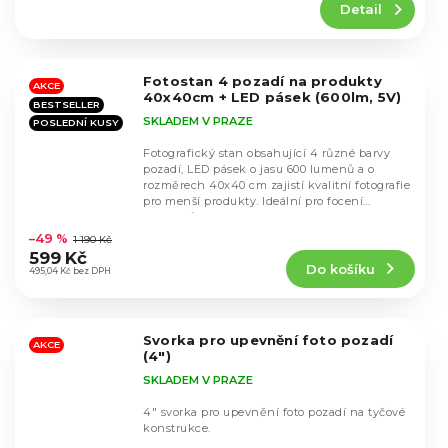
Detail
je
4,5
z
5
Fotostan 4 pozadí na produkty
hvězdiček.
AKCE
40x40cm + LED pásek (600lm, 5V)
BESTSELLER
SKLADEM V PRAZE
POSLEDNÍ KUSY
Fotografický stan obsahující 4 různé barvy
pozadí, LED pásek o jasu 600 lumenů a o
rozměrech 40x40 cm zajistí kvalitní fotografie
pro menší produkty. Ideální pro focení
Průměrné
produktů...
hodnocení
–49 %
1 190 Kč
produktu
599 Kč
Do košíku
je
495,04 Kč bez DPH
4,4
z
5
Svorka pro upevnění foto pozadí
hvězdiček.
AKCE
(4")
SKLADEM V PRAZE
4" svorka pro upevnění foto pozadí na tyčové
konstrukce.