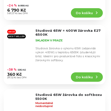
hodnocení
–24 %
8 990 Kč
produktu
6 790 Kč
Do košíku
je
5 611,57 Kč bez DPH
4,4
z
5
Studiová 65W = 400W žárovka E27
hvězdiček.
AKCE
6500K
BESTSELLER
SKLADEM V PRAZE
Studiová žárovka o výkonu 65W (odpovídá
výkon 400W) s teplotou 6500K (studenější
bílá). Ideální pro produktové foto s klasickými
žárovkými softboxy.
Průměrné
hodnocení
–38 %
590 Kč
produktu
360 Kč
Do košíku
je
297,52 Kč bez DPH
4,9
z
5
Studiová 65W žárovka do softboxu
hvězdiček.
5500K
Momentálně
nedostupné