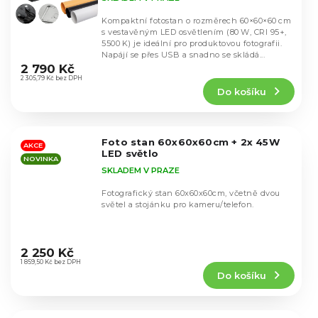
Kompaktní fotostan o rozměrech 60×60×60 cm
s vestavěným LED osvětlením (80 W, CRI 95+,
5500 K) je ideální pro produktovou fotografii.
Průměrné
Napájí se přes USB a snadno se skládá...
hodnocení
2 790 Kč
produktu
2 305,79 Kč bez DPH
Do košíku
je
4,4
z
5
Foto stan 60x60x60cm + 2x 45W
hvězdiček.
AKCE
LED světlo
NOVINKA
SKLADEM V PRAZE
Fotografický stan 60x60x60cm, včetně dvou
světel a stojánku pro kameru/telefon.
Průměrné
hodnocení
2 250 Kč
produktu
1 859,50 Kč bez DPH
Do košíku
je
4,3
z
5