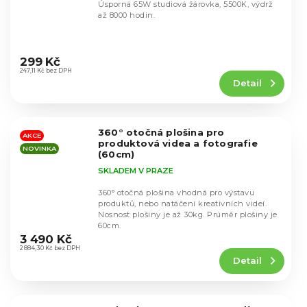
Úsporná 65W studiová žárovka, 5500K, výdrž
až 8000 hodin.
Průměrné
hodnocení
299 Kč
produktu
247,11 Kč bez DPH
Detail
je
4,5
z
5
360° otočná plošina pro
hvězdiček.
AKCE
produktová videa a fotografie
NOVINKA
(60cm)
SKLADEM V PRAZE
360° otočná plošina vhodná pro výstavu
produktů, nebo natáčení kreativních videí.
Nosnost plošiny je až 30kg. Prúměr plošiny je
Průměrné
60cm.
hodnocení
3 490 Kč
produktu
2 884,30 Kč bez DPH
Detail
je
4,3
z
5