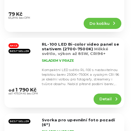
Průměrné
hodnocení
79 Kč
produktu
65,29 Kč bez DPH
Do košíku
je
5,0
z
5
RL-100 LED Bi-color video panel se
hvězdiček.
AKCE
stativem (2700-7500K)
Měkké
BESTSELLER
světlo, výkon až 85W, CRI96+
SKLADEM V PRAZE
Kompaktní LED světlo RL-100 s nastavitelnou
teplotou barev 2500K–7500K a vysokým CRI 96
je ideální volbou pro fotografy, streamery i
Průměrné
tvůrce obsahu. Nabízí přesné podání barev,...
hodnocení
1 790 Kč
od
produktu
od 1 479,34 Kč bez DPH
Detail
je
4,2
z
5
Svorka pro upevnění foto pozadí
hvězdiček.
BESTSELLER
(6")