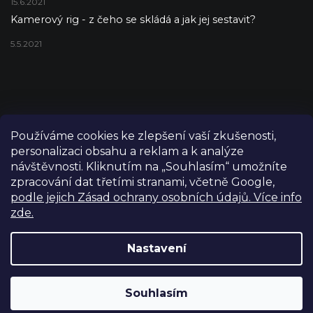
15.6.2021
Kamerový rig - z čeho se skládá a jak jej sestavit?
5.5.2021
Používáme cookies ke zlepšení vaší zkušenosti,
personalizaci obsahu a reklam a k analýze
návštěvnosti. Kliknutím na „Souhlasím“ umožníte
zpracování dat třetími stranami, včetně Google,
podle jejich Zásad ochrany osobních údajů. Více info
zde.
Copyright 2026
FILM-TECHNIKA
. Všechna práva vyhrazena.
Upravit nastavení cookies
Nastavení
Grafický návrh vytvořil a nakódoval
Shoptetak.cz
Výdejní sklad Praha: PO–PÁ 8:00–16:00. Při objednání a
Souhlasím
Vytvořil Shoptet
úhradě lze zboží vyzvednout ještě tentýž den.