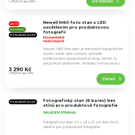
Do košíku
je
1 479,34 Kč bez DPH
4,5
z
5
Newell M60 foto stan s LED
hvězdiček.
AKCE
osvětlením pro produktovou
NOVINKA
fotografii
POSLEDNÍ KUSY
Momentálně
nedostupné
Newell M60 foto stan je přenosné fotografické
studio, které vám umožní vytvářet
profesionální produktové snímky téměř za
Průměrné
jakýchkoli podmínek. Skládací konstrukce o...
hodnocení
3 290 Kč
produktu
2 719,01 Kč bez DPH
Detail
je
4,8
z
5
Fotografický stan (6 barev) bez
hvězdiček.
POSLEDNÍ KUSY
stínů pro produktové fotografie
SKLADEM (PRAHA)
Fotografický stan 24 x 23 x 22 cm bez stínů
ideální pro produktové fotografie.