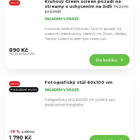
Kruhový Green screen pozadí na
hvězdiček.
AKCE
streamy s uchycením na židli
142cm
průměr
SKLADEM V PRAZE
Kruhové zelené klíčovací 142cm pozadí na
webové videohovory, ideální na Zoom, Webex,
Teams. Green screen pro video call.
Průměrné
hodnocení
890 Kč
produktu
735,54 Kč bez DPH
Do košíku
je
4,3
z
5
Fotografický stůl 60x100 cm
hvězdiček.
AKCE
SKLADEM V PRAZE
POSLEDNÍ KUSY
Fotografický stůl 60x100 cm určený pro
produktové fotografie.
Průměrné
hodnocení
–18 %
2 190 Kč
produktu
1 790 Kč