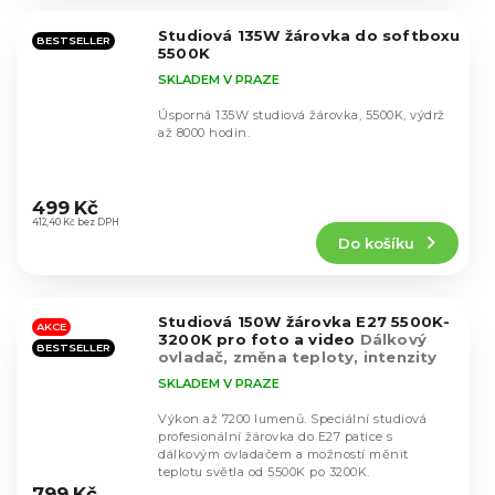
z
5
Studiová 135W žárovka do softboxu
hvězdiček.
BESTSELLER
5500K
SKLADEM V PRAZE
Úsporná 135W studiová žárovka, 5500K, výdrž
až 8000 hodin.
Průměrné
hodnocení
499 Kč
produktu
412,40 Kč bez DPH
Do košíku
je
4,5
z
5
Studiová 150W žárovka E27 5500K-
hvězdiček.
AKCE
3200K pro foto a video
Dálkový
BESTSELLER
ovladač, změna teploty, intenzity
SKLADEM V PRAZE
Výkon až 7200 lumenů. Speciální studiová
profesionální žárovka do E27 patice s
dálkovým ovladačem a možností měnit
Průměrné
teplotu světla od 5500K po 3200K.
hodnocení
799 Kč