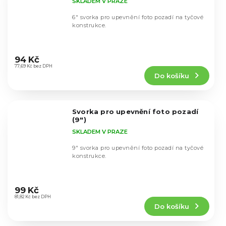
SKLADEM V PRAZE
6" svorka pro upevnění foto pozadí na tyčové
konstrukce.
Průměrné
hodnocení
94 Kč
produktu
77,69 Kč bez DPH
Do košíku
je
5,0
z
5
Svorka pro upevnění foto pozadí
hvězdiček.
(9")
SKLADEM V PRAZE
9" svorka pro upevnění foto pozadí na tyčové
konstrukce.
Průměrné
hodnocení
99 Kč
produktu
81,82 Kč bez DPH
Do košíku
je
4,6