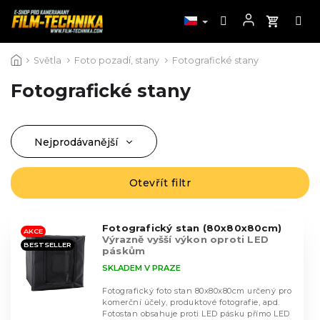
Přejít
Světla
Foto pozadí, stany
Fotografické stany
na
obsah
Fotografické stany
Nejprodávanější
Ř
a
Nejlevnější
z
Otevřít filtr
V
Nejdražší
e
ý
n
Abecedně
p
í
Fotografický stan (80x80x80cm)
i
AKCE
Výrazně vyšší výkon oproti LED
p
BESTSELLER
s
páskům
r
p
SKLADEM V PRAZE
o
r
d
Fotografický foto stan 80x80x80cm určený pro
o
komerční účely, produktové fotografie, apd.
u
d
Fotostan obsahuje proti LED pásku přímo LED