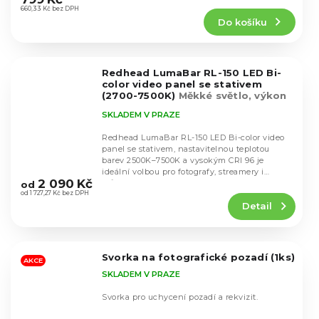
produktu
660,33 Kč bez DPH
Do košíku
je
4,4
z
5
Redhead LumaBar RL-150 LED Bi-
hvězdiček.
color video panel se stativem
(2700-7500K)
Měkké světlo, výkon
až 120W, CRI96+
SKLADEM V PRAZE
Redhead LumaBar RL-150 LED Bi-color video
panel se stativem, nastavitelnou teplotou
barev 2500K–7500K a vysokým CRI 96 je
Průměrné
ideální volbou pro fotografy, streamery i
hodnocení
2 090 Kč
tvůrce...
od
produktu
od 1 727,27 Kč bez DPH
Detail
je
5,0
z
5
Svorka na fotografické pozadí (1ks)
hvězdiček.
AKCE
SKLADEM V PRAZE
Svorka pro uchycení pozadí a rekvizit.