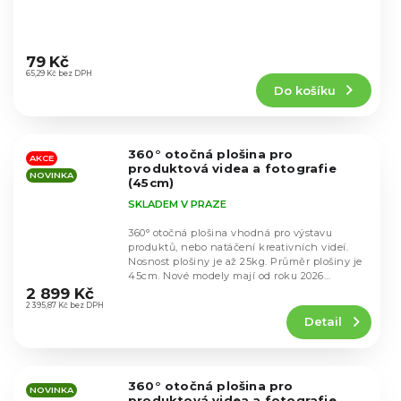
Průměrné
hodnocení
79 Kč
produktu
65,29 Kč bez DPH
Do košíku
je
4,7
z
5
360° otočná plošina pro
hvězdiček.
AKCE
produktová videa a fotografie
NOVINKA
(45cm)
SKLADEM V PRAZE
360° otočná plošina vhodná pro výstavu
produktů, nebo natáčení kreativních videí.
Nosnost plošiny je až 25kg. Průměr plošiny je
Průměrné
45cm. Nové modely mají od roku 2026
hodnocení
připojení...
2 899 Kč
produktu
2 395,87 Kč bez DPH
Detail
je
4,1
z
5
360° otočná plošina pro
hvězdiček.
NOVINKA
produktová videa a fotografie