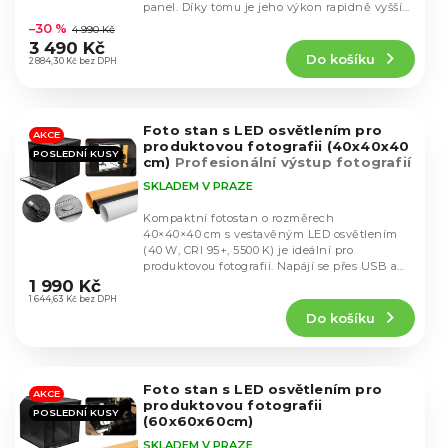
k
Průměrné
panel. Díky tomu je jeho výkon rapidně vyšší...
u
hodnocení
t
–30 %
4 990 Kč
k
produktu
ů
3 490 Kč
t
Do košíku
je
2 884,30 Kč bez DPH
ů
4,5
z
5
Foto stan s LED osvětlením pro
hvězdiček.
AKCE
produktovou fotografii (40x40x40
POSLEDNÍ KUSY
cm)
Profesionální výstup fotografií
SKLADEM V PRAZE
Kompaktní fotostan o rozměrech
40×40×40 cm s vestavěným LED osvětlením
(40 W, CRI 95+, 5500 K) je ideální pro
Průměrné
produktovou fotografii. Napájí se přes USB a
hodnocení
snadno se skládá...
1 990 Kč
produktu
1 644,63 Kč bez DPH
Do košíku
je
4,6
z
5
Foto stan s LED osvětlením pro
hvězdiček.
AKCE
produktovou fotografii
POSLEDNÍ KUSY
(60x60x60cm)
SKLADEM V PRAZE