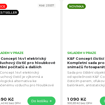
Kód:
25537
KCE
NOVINKA
ESTSELLER
LADEM V PRAZE
Průměrné
SKLADEM V PRAZE
hodnocení
 Concept 14v1 elektrický
K&F Concept čistící
produktu
duchový čistič pro hloubkové
Kompletní sada pro 
je
štění počítačů a dalších
snímačů fotoapará
4,0
řízení
SKU.2318V1
Concept 14v1 elektrický
Sada pro čištění objek
z
uchový čistič je výkonná a
od společnosti K&F Con
5
logická alternativa ke
čisticím perem, ofuko
hvězdiček.
lačenému vzduchu pro hloubkové
balónkem, antistatick
tění počítačů, elektroniky i dalších
rukavicemi, 24mm full-f
ízení. Díky...
špachtlí,...
490 Kč
1 090 Kč
Do košíku
31,40 Kč bez DPH
900,83 Kč bez DPH