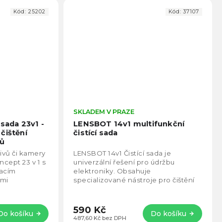
Kód:
25202
Kód:
37107
Průměrné
SKLADEM V PRAZE
Prům
hodnocení
hodno
 sada 23v1 -
LENSBOT 14v1 multifunkční
produktu
produ
čištění
čistící sada
je
je
tů
4,9
5,0
tivů či kamery
LENSBOT 14v1 Čistící sada je
z
z
cept 23 v 1 s
univerzální řešení pro údržbu
5
5
vacím
elektroniky. Obsahuje
hvězdiček.
hvězd
ými
specializované nástroje pro čištění
rame čisticí
fotoaparátů, klávesnic, mobilních
zařízení a další techniky,...
590 Kč
Do košíku
Do košíku
487,60 Kč bez DPH