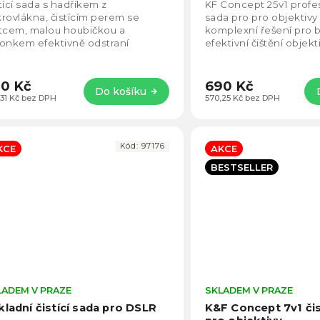
5,0
KF08.079
tící sada s hadříkem z
KF Concept 25v1 profesi
z
rovlákna, čistícím perem se
sada pro pro objektivy
5
tcem, malou houbičkou a
komplexní řešení pro 
hvězdiček.
onkem efektivně odstraní
efektivní čištění objekt
istoty ze skla, čočky nebo filtru.
kamerové techniky. Ob
0 Kč
690 Kč
Do košíku
,31 Kč bez DPH
570,25 Kč bez DPH
Kód:
97176
KCE
AKCE
BESTSELLER
LADEM V PRAZE
Průměrné
SKLADEM V PRAZE
hodnocení
kladní čistící sada pro DSLR
K&F Concept 7v1 čis
produktu