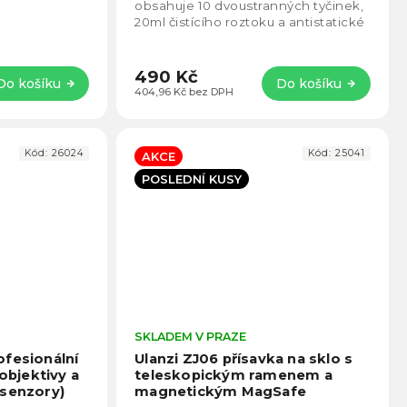
5
5
obsahuje 10 dvoustranných tyčinek,
hvězdiček.
hvězd
20ml čistícího roztoku a antistatické
rukavice. Ideální pro precizní, šetrné
a...
490 Kč
Do košíku
Do košíku
404,96 Kč bez DPH
Kód:
26024
Kód:
25041
AKCE
POSLEDNÍ KUSY
Průměrné
SKLADEM V PRAZE
Prům
hodnocení
hodno
ofesionální
Ulanzi ZJ06 přísavka na sklo s
produktu
produ
 objektivy a
teleskopickým ramenem a
je
je
 senzory)
magnetickým MagSafe