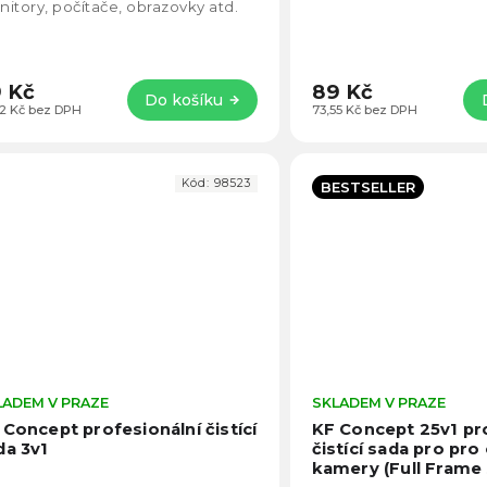
5
itory, počítače, obrazovky atd.
hvězdiček.
 Kč
89 Kč
Do košíku
02 Kč bez DPH
73,55 Kč bez DPH
Kód:
98523
BESTSELLER
LADEM V PRAZE
Průměrné
SKLADEM V PRAZE
hodnocení
 Concept profesionální čistící
KF Concept 25v1 pr
produktu
da 3v1
čistící sada pro pro
je
kamery (Full Frame