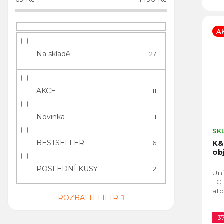
A
Na skladě
27
AKCE
11
Novinka
1
SK
BESTSELLER
K&
6
ob
POSLEDNÍ KUSY
2
Uni
LCD
atd
ROZBALIT FILTR
–3