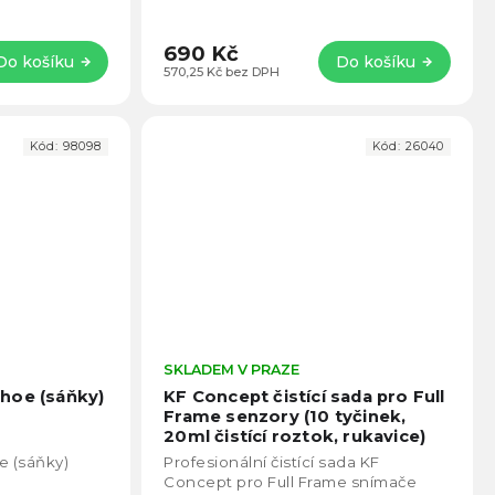
690 Kč
Do košíku
Do košíku
570,25 Kč bez DPH
Kód:
98098
Kód:
26040
Průměrné
SKLADEM V PRAZE
Prům
hodnocení
hodno
hoe (sáňky)
KF Concept čistící sada pro Full
produktu
produ
Frame senzory (10 tyčinek,
je
je
20ml čistící roztok, rukavice)
5,0
4,6
SKU.1961
e (sáňky)
Profesionální čistící sada KF
z
z
Concept pro Full Frame snímače