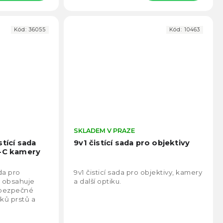
Kód:
36055
Kód:
10463
Průměrné
SKLADEM V PRAZE
Prům
hodnocení
hodno
tící sada
9v1 čistící sada pro objektivy
produktu
produ
S-C kamery
je
je
4,8
4,3
ada pro
9v1 čisticí sada pro objektivy, kamery
z
z
y obsahuje
a další optiku.
5
5
 bezpečné
hvězdiček.
hvězd
sků prstů a
ení s
.