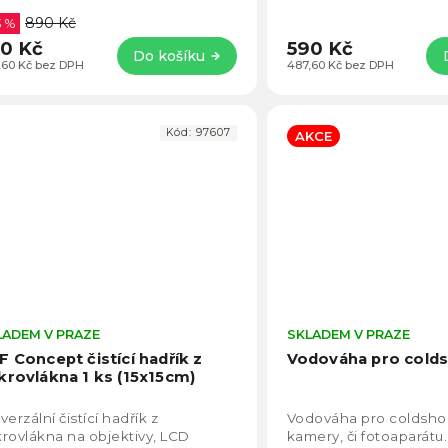
senzor.
890 Kč
3 %
0 Kč
590 Kč
Do košíku
,60 Kč bez DPH
487,60 Kč bez DPH
Kód:
97607
AKCE
LADEM V PRAZE
Průměrné
SKLADEM V PRAZE
hodnocení
F Concept čistící hadřík z
Vodováha pro colds
produktu
krovlákna 1 ks (15x15cm)
je
5,0
verzální čistící hadřík z
Vodováha pro coldsho
z
rovlákna na objektivy, LCD
kamery, či fotoaparátu.