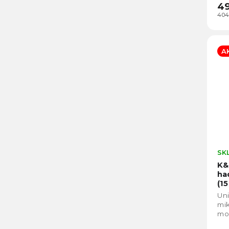
4
404
A
SK
K&
ha
(1
Uni
mik
mon