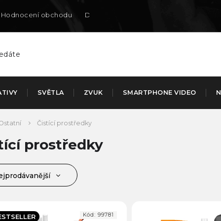
Hodnocení obchodu
Doručení na SK
ATIVY
SVĚTLA
ZVUK
SMARTPHONE VIDEO
N
Ostatní
Čistící prostředky
tící prostředky
ejprodávanější
jlevnější
jdražší
Kód:
99781
ESTSELLER