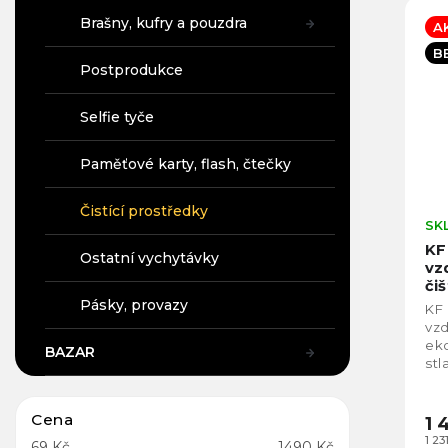
Brašny, kufry a pouzdra
A
B
Postprodukce
Selfie tyče
Paměťové karty, flash, čtečky
Čistící prostředky
SK
KF
Ostatní vychytávky
vz
či
za
Pásky, provazy
KF 
vzd
eko
BAZAR
st
čiš
zař
Cena
1 
1 2
69
Kč
1490
Kč