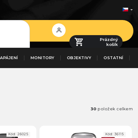
Přihlášení
Prázdný
košík
APÁJENÍ
MONITORY
OBJEKTIVY
OSTATNÍ
30
položek celkem
Kód:
26025
Kód:
36115