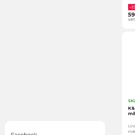
–3
59
487
SK
K&
mi
Uni
mik