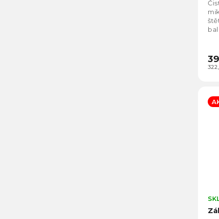
Čis
mik
ště
bal
neč
39
322
A
SK
Zá