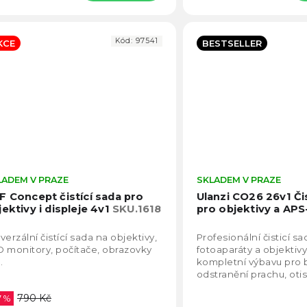
Kód:
97541
KCE
BESTSELLER
LADEM V PRAZE
Průměrné
SKLADEM V PRAZE
hodnocení
F Concept čistící sada pro
Ulanzi CO26 26v1 Čis
produktu
jektivy i displeje 4v1
SKU.1618
pro objektivy a AP
je
4,8
verzální čistící sada na objektivy,
Profesionální čisticí s
z
 monitory, počítače, obrazovky
fotoaparáty a objektiv
5
.
kompletní výbavu pro
hvězdiček.
odstranění prachu, oti
nečistot. Praktické bal
790 Kč
7 %
přenosným pouzdrem..