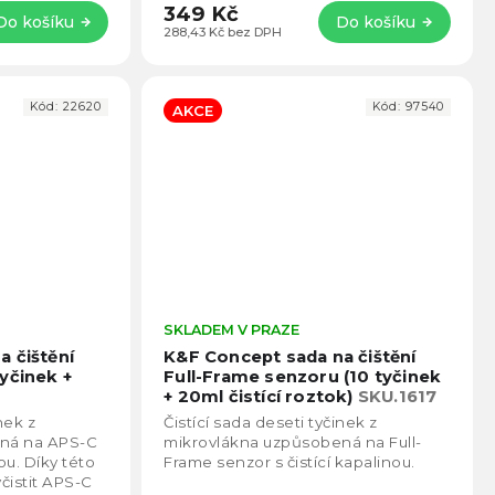
349 Kč
Do košíku
Do košíku
288,43 Kč bez DPH
Kód:
22620
Kód:
97540
AKCE
Průměrné
SKLADEM V PRAZE
Prům
hodnocení
hodno
 čištění
K&F Concept sada na čištění
produktu
produ
yčinek +
Full-Frame senzoru (10 tyčinek
je
je
+ 20ml čistící roztok)
SKU.1617
4,4
4,6
nek z
Čistící sada deseti tyčinek z
z
z
ná na APS-C
mikrovlákna uzpůsobená na Full-
5
5
ou. Díky této
Frame senzor s čistící kapalinou.
hvězdiček.
hvězd
čistit APS-C