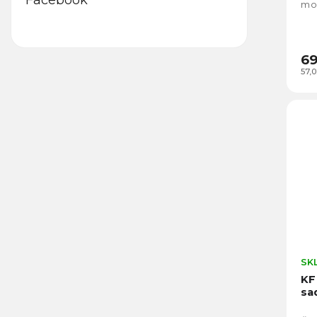
Facebook
mon
69
57,
SK
KF
sa