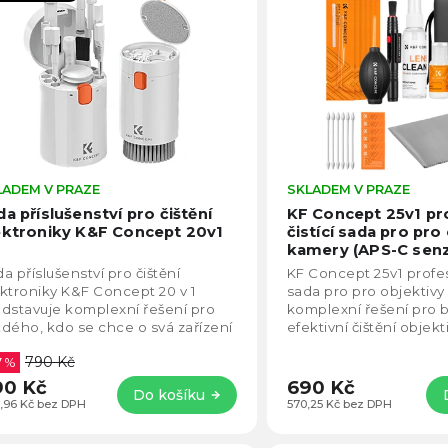
becedně
LADEM V PRAZE
Průměrné
SKLADEM V PRAZE
hodnocení
da příslušenství pro čištění
KF Concept 25v1 pr
produktu
ektroniky K&F Concept 20v1
čistící sada pro pro
je
kamery (APS-C sen
4,5
KF08.078
a příslušenství pro čištění
KF Concept 25v1 profesi
z
ktroniky K&F Concept 20 v 1
sada pro pro objektivy
5
dstavuje komplexní řešení pro
komplexní řešení pro 
hvězdiček.
dého, kdo se chce o svá zařízení
efektivní čištění objekt
e starat a neutratit za to majlant.
kamerové techniky. Ob
790 Kč
7 %
90 Kč
690 Kč
Do košíku
,96 Kč bez DPH
570,25 Kč bez DPH