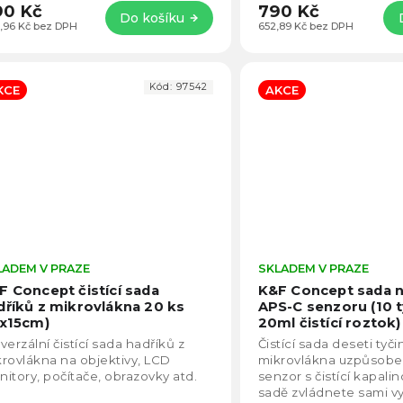
90 Kč
790 Kč
Do košíku
,96 Kč bez DPH
652,89 Kč bez DPH
Kód:
97542
KCE
AKCE
LADEM V PRAZE
Průměrné
SKLADEM V PRAZE
hodnocení
F Concept čistící sada
K&F Concept sada na
produktu
dříků z mikrovlákna 20 ks
APS-C senzoru (10 t
je
5x15cm)
20ml čistící roztok)
4,6
verzální čistící sada hadříků z
Čistící sada deseti tyči
z
rovlákna na objektivy, LCD
mikrovlákna uzpůsobe
5
itory, počítače, obrazovky atd.
senzor s čistící kapalin
hvězdiček.
sadě zvládnete sami vy