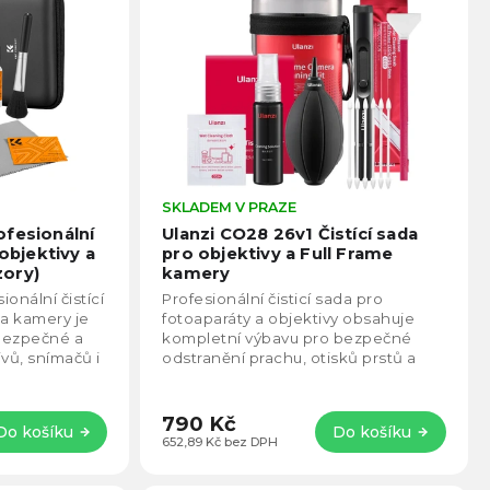
Průměrné
SKLADEM V PRAZE
Prům
hodnocení
hodno
ofesionální
Ulanzi CO28 26v1 Čistící sada
produktu
produ
 objektivy a
pro objektivy a Full Frame
je
je
zory)
kamery
5,0
4,6
onální čistící
Profesionální čisticí sada pro
z
z
 a kamery je
fotoaparáty a objektivy obsahuje
5
5
bezpečné a
kompletní výbavu pro bezpečné
hvězdiček.
hvězd
ivů, snímačů i
odstranění prachu, otisků prstů a
sahuje vše...
nečistot. Praktické balení s
přenosným pouzdrem...
790 Kč
Do košíku
Do košíku
652,89 Kč bez DPH