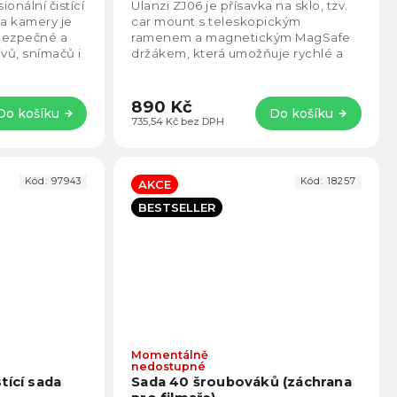
5,0
4,5
držákem
onální čistící
Ulanzi ZJ06 je přísavka na sklo, tzv.
z
z
 a kamery je
car mount s teleskopickým
5
5
bezpečné a
ramenem a magnetickým MagSafe
hvězdiček.
hvězd
ivů, snímačů i
držákem, která umožňuje rychlé a
sahuje vše...
bezpečné uchycení telefonu. Díky
čtyřdílnému...
890 Kč
Do košíku
Do košíku
735,54 Kč bez DPH
Kód:
97943
Kód:
18257
AKCE
BESTSELLER
Momentálně
Průměrné
Prům
nedostupné
hodnocení
hodno
tící sada
Sada 40 šroubováků (záchrana
produktu
produ