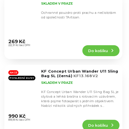
SKLADEM V PRAZE
Ochranné pouzdro proti prachu a nečistotám
od společnosti 7Artisan.
Průměrné
hodnocení
269 Kč
produktu
222,31 Kč bez DPH
Do košíku
je
4,5
z
5
KF Concept Urban Wander U11 Sling
hvězdiček.
AKCE
Bag 5L (černá)
KF13.168V2
POSLEDNÍ KUSY
SKLADEM V PRAZE
KF Concept Urban Wander U11 Sling Bag 5L je
stylová a lehká brašna s rolovacím uzávěrem,
která pojme fotoaparát s jedním objektivem.
Nabízí několik úložných přihrádek s
Průměrné
barevně...
hodnocení
990 Kč
produktu
818,18 Kč bez DPH
Do košíku
je