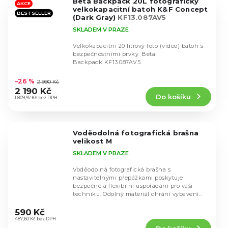
Beta Backpack 20L fotografický
hvězdiček.
AKCE
velkokapacitní batoh K&F Concept
BESTSELLER
(Dark Gray)
KF13.087AV5
SKLADEM V PRAZE
Velkokapacitní 20 litrový foto (video) batoh s
bezpečnostními prvky. Beta
Backpack KF13.087AV5.
Průměrné
hodnocení
–26 %
2 990 Kč
produktu
2 190 Kč
Do košíku
je
1 809,92 Kč bez DPH
4,6
z
5
Voděodolná fotografická brašna
hvězdiček.
velikost M
SKLADEM V PRAZE
Voděodolná fotografická brašna s
nastavitelnými přepážkami poskytuje
bezpečné a flexibilní uspořádání pro vaši
techniku. Odolný materiál chrání vybavení
Průměrné
před vlhkostí a...
hodnocení
590 Kč
produktu
487,60 Kč bez DPH