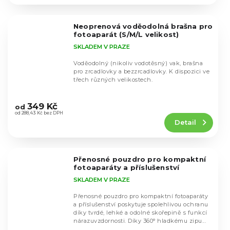
4,4
z
5
Neoprenová voděodolná brašna pro
hvězdiček.
fotoaparát (S/M/L velikost)
SKLADEM V PRAZE
Voděodolný (nikoliv vodotěsný) vak, brašna
pro zrcadlovky a bezzrcadlovky. K dispozici ve
třech různých velikostech.
Průměrné
hodnocení
349 Kč
od
produktu
od 288,43 Kč bez DPH
Detail
je
4,4
z
5
Přenosné pouzdro pro kompaktní
hvězdiček.
fotoaparáty a příslušenství
SKLADEM V PRAZE
Přenosné pouzdro pro kompaktní fotoaparáty
a příslušenství poskytuje spolehlivou ochranu
díky tvrdé, lehké a odolné skořepině s funkcí
nárazuvzdornosti. Díky 360° hladkému zipu...
Průměrné