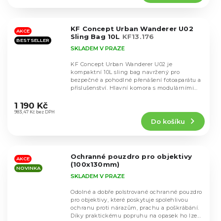
4,7
z
5
KF Concept Urban Wanderer U02
hvězdiček.
AKCE
Sling Bag 10L
KF13.176
BESTSELLER
SKLADEM V PRAZE
KF Concept Urban Wanderer U02 je
kompaktní 10L sling bag navržený pro
bezpečné a pohodlné přenášení fotoaparátu a
příslušenství. Hlavní komora s modulárními
Průměrné
přepážkami pojme...
hodnocení
1 190 Kč
produktu
983,47 Kč bez DPH
Do košíku
je
4,7
z
5
Ochranné pouzdro pro objektivy
hvězdiček.
AKCE
(100x130mm)
NOVINKA
SKLADEM V PRAZE
Odolné a dobře polstrované ochranné pouzdro
pro objektivy, které poskytuje spolehlivou
ochranu proti nárazům, prachu a poškrábání.
Díky praktickému popruhu na opasek ho lze...