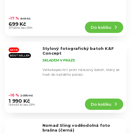
Průměrné
hodnocení
–17 %
849 Kč
produktu
699 Kč
Do košíku
je
577,69 Kč bez DPH
4,5
z
5
Stylový fotografický batoh K&F
hvězdiček.
AKCE
Concept
BESTSELLER
SKLADEM V PRAZE
Velkokapacitní proti nárazový batoh, který se
hodí do každého počasí.
Průměrné
hodnocení
–16 %
2 390 Kč
produktu
1 990 Kč
Do košíku
je
1 644,63 Kč bez DPH
4,7
z
5
Nomad Sling voděodolná foto
hvězdiček.
brašna (černá)