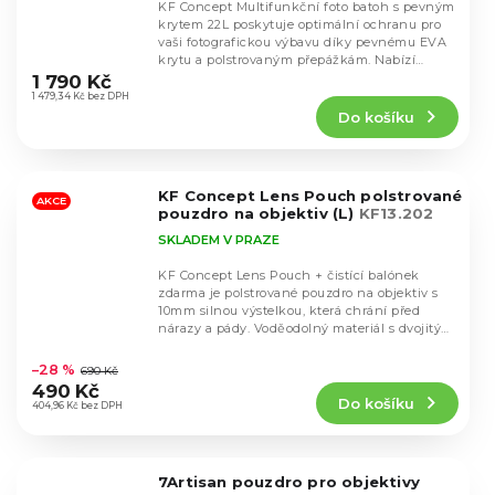
KF Concept Multifunkční foto batoh s pevným
krytem 22L poskytuje optimální ochranu pro
vaši fotografickou výbavu díky pevnému EVA
Průměrné
krytu a polstrovaným přepážkám. Nabízí
hodnocení
kapacitu...
1 790 Kč
produktu
1 479,34 Kč bez DPH
Do košíku
je
4,5
z
5
KF Concept Lens Pouch polstrované
hvězdiček.
AKCE
pouzdro na objektiv (L)
KF13.202
SKLADEM V PRAZE
KF Concept Lens Pouch + čistící balónek
zdarma je polstrované pouzdro na objektiv s
10mm silnou výstelkou, která chrání před
nárazy a pády. Voděodolný materiál s dvojitým
Průměrné
zipem...
hodnocení
–28 %
690 Kč
produktu
490 Kč
Do košíku
je
404,96 Kč bez DPH
4,8
z
5
7Artisan pouzdro pro objektivy
hvězdiček.