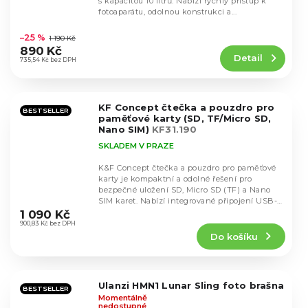
s kapacitou 10 litrů. Nabízí rychlý přístup k
fotoaparátu, odolnou konstrukci a...
Průměrné
hodnocení
–25 %
1 190 Kč
produktu
890 Kč
Detail
je
735,54 Kč bez DPH
4,6
z
5
KF Concept čtečka a pouzdro pro
hvězdiček.
BESTSELLER
paměťové karty (SD, TF/Micro SD,
Nano SIM)
KF31.190
SKLADEM V PRAZE
K&F Concept čtečka a pouzdro pro paměťové
karty je kompaktní a odolné řešení pro
bezpečné uložení SD, Micro SD (TF) a Nano
Průměrné
SIM karet. Nabízí integrované připojení USB-C
hodnocení
i...
1 090 Kč
produktu
900,83 Kč bez DPH
Do košíku
je
5,0
z
5
Ulanzi HMN1 Lunar Sling foto brašna
hvězdiček.
BESTSELLER
Momentálně
nedostupné