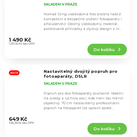
SKLADEM V PRAZE
Nomad Sling voděodolná foto brašna nabízí
kompaktní a bezpečné uložení fotoaparátu i
příslušenství. Odolný voděodolný materiál,
polstrované přihrádky a stylový design z ní...
Průměrné
hodnocení
1 490 Kč
produktu
1 231,40 Kč bez DPH
Do košíku
je
5,0
z
5
Nastavitelný dvojitý popruh pro
hvězdiček.
AKCE
fotoaparáty, DSLR
SKLADEM V PRAZE
Popruh pro dva fotoaparáty současně. Ideální
na svatby a rychlou akci, kde není čas měnit
objektivy. 70 cm nastavitelný-profesionální
popruh na fotoaparát lze upravit podle...
Průměrné
hodnocení
649 Kč
produktu
536,36 Kč bez DPH
Do košíku
je
4,5