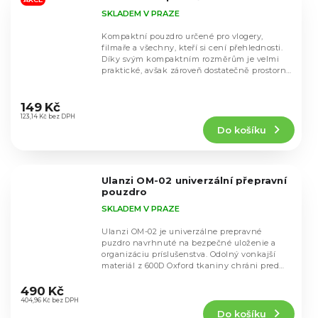
hvězdiček.
SKLADEM V PRAZE
Kompaktní pouzdro určené pro vlogery,
filmaře a všechny, kteří si cení přehlednosti.
Díky svým kompaktním rozměrům je velmi
praktické, avšak zároveň dostatečně prostorné
pro...
Průměrné
hodnocení
149 Kč
produktu
123,14 Kč bez DPH
Do košíku
je
4,8
z
5
Ulanzi OM-02 univerzální přepravní
hvězdiček.
pouzdro
SKLADEM V PRAZE
Ulanzi OM-02 je univerzálne prepravné
puzdro navrhnuté na bezpečné uloženie a
organizáciu príslušenstva. Odolný vonkajší
materiál z 600D Oxford tkaniny chráni pred
Průměrné
striekajúcou...
hodnocení
490 Kč
produktu
404,96 Kč bez DPH
Do košíku
je