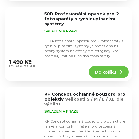
z
5
50D Profesionální opasek pro 2
hvězdiček.
fotoaparáty s rychloupínacími
systémy
SKLADEM V PRAZE
50D Profesionální opasek pro 2 fotoaparáty s
rychloupínacími systémy je profesionální
nosný systém navržený pro fotografy, kteří
Průměrné
potřebují mít po ruce dva fotoaparáty
hodnocení
současně....
1 490 Kč
produktu
1 231,40 Kč bez DPH
Do košíku
je
4,5
z
5
KF Concept ochranné pouzdro pro
hvězdiček.
objektiv
Velikosti S / M / L / XL dle
výběru
SKLADEM V PRAZE
KF Concept ochranné pouzdro pro objektiv je
lehké a kompaktní řešení pro bezpečné
uložení a snadné přenášení jednoho či dvou
Průměrné
objektivů. Díky univerzální kompatibilitě