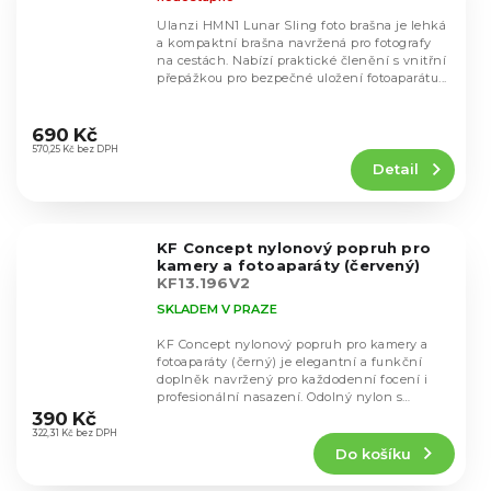
Ulanzi HMN1 Lunar Sling foto brašna je lehká
a kompaktní brašna navržená pro fotografy
na cestách. Nabízí praktické členění s vnitřní
přepážkou pro bezpečné uložení fotoaparátu...
Průměrné
hodnocení
690 Kč
produktu
570,25 Kč bez DPH
Detail
je
4,1
z
5
KF Concept nylonový popruh pro
hvězdiček.
kamery a fotoaparáty (červený)
KF13.196V2
SKLADEM V PRAZE
KF Concept nylonový popruh pro kamery a
fotoaparáty (černý) je elegantní a funkční
doplněk navržený pro každodenní focení i
Průměrné
profesionální nasazení. Odolný nylon s
hodnocení
vysokou...
390 Kč
produktu
322,31 Kč bez DPH
Do košíku
je
5,0