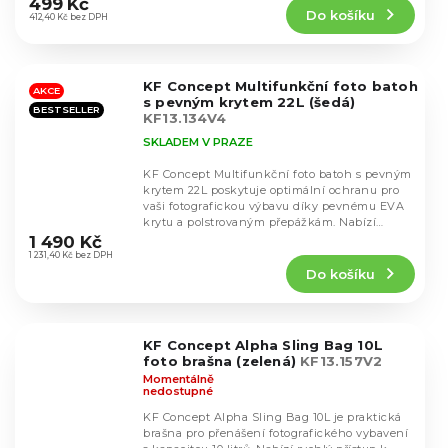
499 Kč
Do košíku
je
412,40 Kč bez DPH
4,4
z
5
KF Concept Multifunkční foto batoh
hvězdiček.
AKCE
s pevným krytem 22L (šedá)
BESTSELLER
KF13.134V4
SKLADEM V PRAZE
KF Concept Multifunkční foto batoh s pevným
krytem 22L poskytuje optimální ochranu pro
vaši fotografickou výbavu díky pevnému EVA
Průměrné
krytu a polstrovaným přepážkám. Nabízí
hodnocení
kapacitu...
1 490 Kč
produktu
1 231,40 Kč bez DPH
Do košíku
je
4,5
z
5
KF Concept Alpha Sling Bag 10L
hvězdiček.
foto brašna (zelená)
KF13.157V2
Momentálně
nedostupné
KF Concept Alpha Sling Bag 10L je praktická
brašna pro přenášení fotografického vybavení