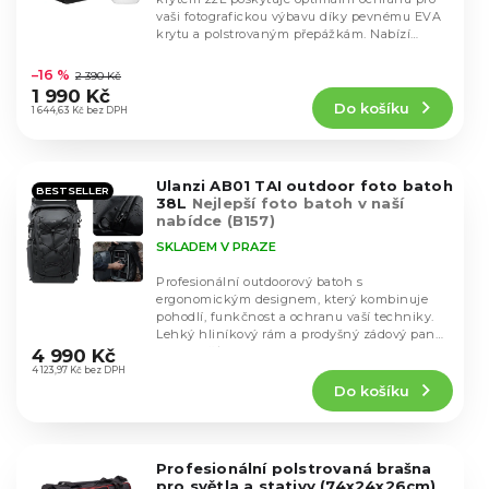
d
o
vaši fotografickou výbavu díky pevnému EVA
u
d
krytu a polstrovaným přepážkám. Nabízí
k
Průměrné
kapacitu...
u
hodnocení
t
–16 %
2 390 Kč
k
produktu
ů
1 990 Kč
t
Do košíku
je
1 644,63 Kč bez DPH
ů
4,5
z
5
Ulanzi AB01 TAI outdoor foto batoh
hvězdiček.
BESTSELLER
38L
Nejlepší foto batoh v naší
nabídce (B157)
SKLADEM V PRAZE
Profesionální outdoorový batoh s
ergonomickým designem, který kombinuje
pohodlí, funkčnost a ochranu vaší techniky.
Průměrné
Lehký hliníkový rám a prodyšný zádový panel
hodnocení
EVA zajišťují...
4 990 Kč
produktu
4 123,97 Kč bez DPH
Do košíku
je
4,5
z
5
Profesionální polstrovaná brašna
hvězdiček.
pro světla a stativy (74x24x26cm)