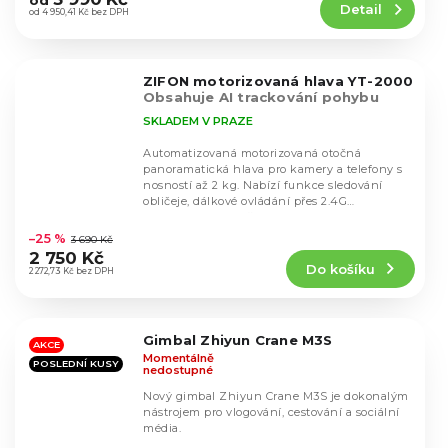
od
Detail
je
od 4 950,41 Kč bez DPH
4,7
z
5
ZIFON motorizovaná hlava YT-2000
hvězdiček.
Obsahuje AI trackování pohybu
SKLADEM V PRAZE
Automatizovaná motorizovaná otočná
panoramatická hlava pro kamery a telefony s
nosností až 2 kg. Nabízí funkce sledování
obličeje, dálkové ovládání přes 2.4G
Průměrné
bezdrátový ovladač...
hodnocení
–25 %
3 690 Kč
produktu
2 750 Kč
Do košíku
je
2 272,73 Kč bez DPH
4,4
z
5
Gimbal Zhiyun Crane M3S
hvězdiček.
AKCE
Momentálně
POSLEDNÍ KUSY
nedostupné
Nový gimbal Zhiyun Crane M3S je dokonalým
nástrojem pro vlogování, cestování a sociální
média.