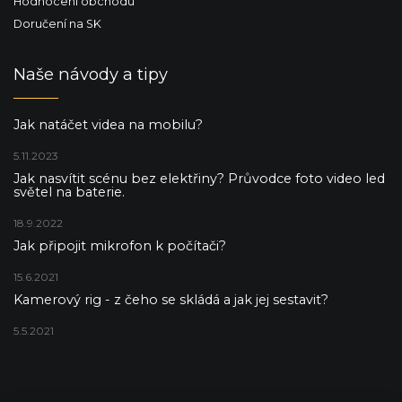
Hodnocení obchodu
Doručení na SK
Naše návody a tipy
Jak natáčet videa na mobilu?
5.11.2023
Jak nasvítit scénu bez elektřiny? Průvodce foto video led
světel na baterie.
18.9.2022
Jak připojit mikrofon k počítači?
15.6.2021
Kamerový rig - z čeho se skládá a jak jej sestavit?
5.5.2021