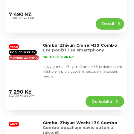
Průměrné
hodnocení
7 490 Kč
produktu
6 190,08 Kč bez DPH
Detail
je
4,5
z
5
Gimbal Zhiyun Crane M3S Combo
hvězdiček.
AKCE
Lze použít i se smartphony
POSLEDNÍ KUSY
SKLADEM V PRAZE
+ DÁREK ZDARMA
Nový gimbal Zhiyun Crane M3S je dokonalým
nástrojem pro vlogování, cestování a sociální
média.
Průměrné
hodnocení
7 290 Kč
produktu
6 024,79 Kč bez DPH
Do košíku
je
4,4
z
5
Gimbal Zhiyun Weebill 3S Combo
hvězdiček.
AKCE
Combo obsahuje navíc batoh a
rukojeť