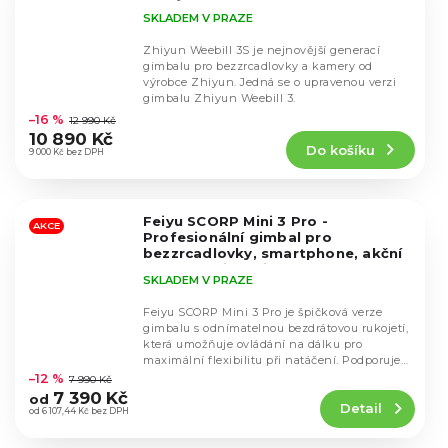
SKLADEM V PRAZE
Zhiyun Weebill 3S je nejnovější generací
gimbalu pro bezzrcadlovky a kamery od
výrobce Zhiyun. Jedná se o upravenou verzi
Průměrné
gimbalu Zhiyun Weebill 3.
hodnocení
–16 %
12 990 Kč
produktu
10 890 Kč
Do košíku
je
9 000 Kč bez DPH
4,5
z
5
Feiyu SCORP Mini 3 Pro -
hvězdiček.
AKCE
Profesionální gimbal pro
bezzrcadlovky, smartphone, akční
kamery
Nejnovější model 2026 -
SKLADEM V PRAZE
Ideální pro menší fotoaparáty a
smartphone
Feiyu SCORP Mini 3 Pro je špičková verze
gimbalu s odnímatelnou bezdrátovou rukojetí,
která umožňuje ovládání na dálku pro
Průměrné
maximální flexibilitu při natáčení. Podporuje
hodnocení
uchycení...
–12 %
7 990 Kč
produktu
7 390 Kč
od
Detail
je
od 6 107,44 Kč bez DPH
4,5