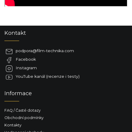
Z
Kontakt
á
p
a
podpora
@
film-technika.com
t
Facebook
í
Instagram
YouTube kanál (recenze i testy)
Informace
FAQ / Časté dotazy
Obchodní podmínky
Kontakty