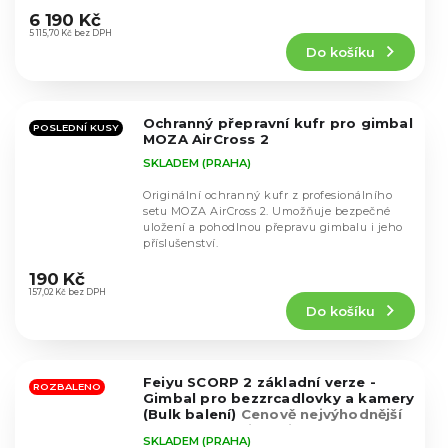
dosáhnou...
hodnocení
6 190 Kč
produktu
5 115,70 Kč bez DPH
Do košíku
je
4,6
z
5
Ochranný přepravní kufr pro gimbal
hvězdiček.
POSLEDNÍ KUSY
MOZA AirCross 2
SKLADEM (PRAHA)
Originální ochranný kufr z profesionálního
setu MOZA AirCross 2. Umožňuje bezpečné
uložení a pohodlnou přepravu gimbalu i jeho
příslušenství.
Průměrné
hodnocení
190 Kč
produktu
157,02 Kč bez DPH
Do košíku
je
5,0
z
5
Feiyu SCORP 2 základní verze -
hvězdiček.
ROZBALENO
Gimbal pro bezzrcadlovky a kamery
(Bulk balení)
Cenově nejvýhodnější
model, skoro identický se Scorp 3
SKLADEM (PRAHA)
řadou