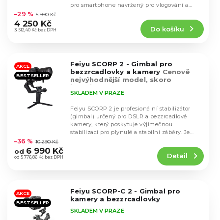
k
Průměrné
u
pro smartphone navržený pro vlogování a
hodnocení
t
mobilní...
–29 %
5 990 Kč
k
produktu
ů
4 250 Kč
t
Do košíku
je
3 512,40 Kč bez DPH
ů
4,9
z
5
Feiyu SCORP 2 - Gimbal pro
hvězdiček.
AKCE
bezzrcadlovky a kamery
Cenově
BESTSELLER
nejvýhodnější model, skoro
identický se Scorp 3 řadou
SKLADEM V PRAZE
Feiyu SCORP 2 je profesionální stabilizátor
(gimbal) určený pro DSLR a bezzrcadlové
kamery, který poskytuje výjimečnou
Průměrné
stabilizaci pro plynulé a stabilní záběry. Je
hodnocení
vybaven...
–36 %
10 290 Kč
produktu
6 990 Kč
od
Detail
je
od 5 776,86 Kč bez DPH
4,7
z
5
Feiyu SCORP-C 2 - Gimbal pro
hvězdiček.
AKCE
kamery a bezzrcadlovky
BESTSELLER
SKLADEM V PRAZE