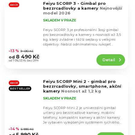
Feiyu SCORP 3 - Gimbal pro
hvězdiček.
AKCE
bezzrcadlovky a kamery
Nejnovější
model 2026
SKLADEM V PRAZE
Feiyu SCORP 3 je profesionální 3osý gimbal
pro bezzrcadlovky a kamery s nosností až 3,5
kg, který zvládne i těžší sestavy s velkými
Průměrné
objektivy. Nabízí odnímatelnou rukojeť...
hodnocení
–13 %
9 490 Kč
produktu
8 490 Kč
od
Detail
je
od 7 016,53 Kč bez DPH
4,7
z
5
Feiyu SCORP Mini 2 - gimbal pro
hvězdiček.
AKCE
bezzrcadlovky, smartphone, akční
BESTSELLER
kamery
Nosnost až 1,2 kg
SKLADEM V PRAZE
Feiyu SCORP-Mini 2 je univerzální gimbal
určený pro bezzrcadlové kamery, mobilní
telefony, kompaktní kamery a akční kamery.
Průměrné
Je vybaven vylepšeným systémem rychlého
hodnocení
upevnění, AI...
–14 %
6 990 Kč
produktu
5 990 Kč