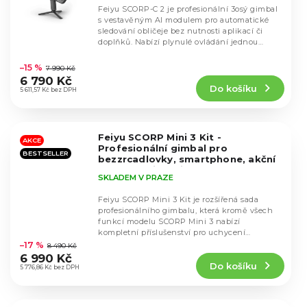
Feiyu SCORP-C 2 je profesionální 3osý gimbal
s vestavěným AI modulem pro automatické
sledování obličeje bez nutnosti aplikací či
doplňků. Nabízí plynulé ovládání jednou
Průměrné
rukou,...
hodnocení
–15 %
7 990 Kč
produktu
6 790 Kč
Do košíku
je
5 611,57 Kč bez DPH
4,6
z
5
Feiyu SCORP Mini 3 Kit -
hvězdiček.
AKCE
Profesionální gimbal pro
BESTSELLER
bezzrcadlovky, smartphone, akční
kamery
Nejnovější model 2026
SKLADEM V PRAZE
Feiyu SCORP Mini 3 Kit je rozšířená sada
profesionálního gimbalu, která kromě všech
funkcí modelu SCORP Mini 3 nabízí
Průměrné
kompletní příslušenství pro uchycení
hodnocení
bezzrcadlovek,...
–17 %
8 490 Kč
produktu
6 990 Kč
Do košíku
je
5 776,86 Kč bez DPH
4,7
z
5