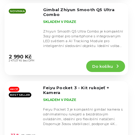
z
5
Gimbal Zhiyun Smooth Q5 Ultra
hvězdiček.
NOVINKA
Combo
SKLADEM V PRAZE
Zhiyun Smooth Q5 Ultra Combo je kompaktní
3osý gimbal pro smartphone s integrovaným
LED světlem a AI Tracking Module pro
inteligentní sledování objektu. Ideální volba
Průměrné
pro vlogy,...
hodnocení
2 990 Kč
produktu
2 471,07 Kč bez DPH
Do košíku
je
5,0
z
5
Feiyu Pocket 3 - Kit rukojeť +
hvězdiček.
AKCE
Kamera
BESTSELLER
SKLADEM V PRAZE
Feiyu Pocket 3 je kompaktní gimbal kamera s
odnímatelnou rukojetí a bezdrátovým
ovládáním, ideální pro flexibilní natáčení.
Disponuje 3osou stabilizací, podporuje 4K
Průměrné
rozlišení...
hodnocení