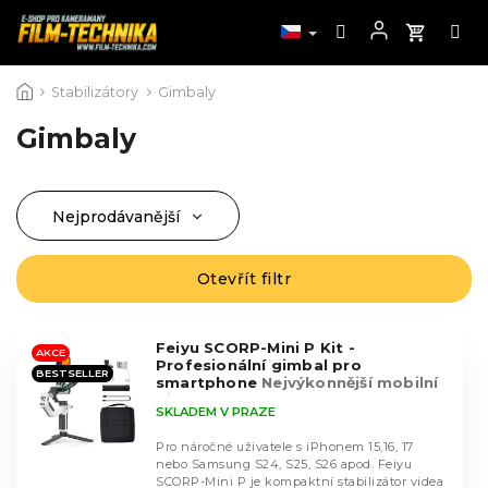
Přejít
Stabilizátory
Gimbaly
na
obsah
Gimbaly
Nejprodávanější
Ř
a
Nejlevnější
z
Otevřít filtr
V
Nejdražší
e
ý
n
Abecedně
p
í
Feiyu SCORP-Mini P Kit -
i
AKCE
Profesionální gimbal pro
p
BESTSELLER
s
smartphone
Nejvýkonnější mobilní
r
gimbal na trhu
p
SKLADEM V PRAZE
o
r
d
Pro náročné uživatele s iPhonem 15,16, 17
o
u
nebo Samsung S24, S25, S26 apod. Feiyu
d
SCORP-Mini P je kompaktní stabilizátor videa