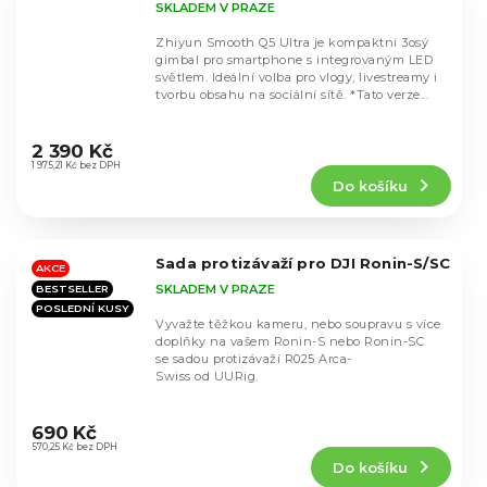
SKLADEM V PRAZE
Zhiyun Smooth Q5 Ultra je kompaktní 3osý
gimbal pro smartphone s integrovaným LED
světlem. Ideální volba pro vlogy, livestreamy i
tvorbu obsahu na sociální sítě. *Tato verze...
Průměrné
hodnocení
2 390 Kč
produktu
1 975,21 Kč bez DPH
Do košíku
je
5,0
z
5
Sada protizávaží pro DJI Ronin-S/SC
hvězdiček.
AKCE
SKLADEM V PRAZE
BESTSELLER
POSLEDNÍ KUSY
Vyvažte těžkou kameru, nebo soupravu s více
doplňky na vašem Ronin-S nebo Ronin-SC
se sadou protizávaží R025 Arca-
Swiss od UURig.
Průměrné
hodnocení
690 Kč
produktu
570,25 Kč bez DPH
Do košíku
je