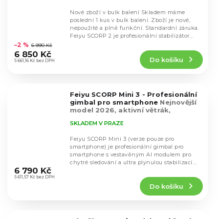
Nové zboží v bulk balení Skladem máme
poslední 1 kus v bulk balení. Zboží je nové,
nepoužité a plně funkční. Standardní záruka.
Průměrné
Feiyu SCORP 2 je profesionální stabilizátor...
hodnocení
–2 %
6 990 Kč
produktu
6 850 Kč
Do košíku
je
5 661,16 Kč bez DPH
5,0
z
5
Feiyu SCORP Mini 3 - Profesionální
hvězdiček.
gimbal pro smartphone
Nejnovější
model 2026, aktivní větrák,
nejkvalitnější motory
SKLADEM V PRAZE
Feiyu SCORP Mini 3 (verze pouze pro
smartphone) je profesionální gimbal pro
smartphone s vestavěným AI modulem pro
Průměrné
chytré sledování a ultra plynulou stabilizací.
hodnocení
6 790 Kč
Nabízí nosnost...
produktu
5 611,57 Kč bez DPH
Do košíku
je
4,8
z
5