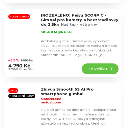
5,0
z
5
(ROZBALENO) Feiyu SCORP C -
hvězdiček.
ROZBALENO
Gimbal pro kamery a bezzrcadlovky
do 2,5kg
Náš tip - výborný
stabilizátor, pouze nemá LCD
SKLADEM (PRAHA)
displej
Rozbalený gimbal Gimbal je ve výborném
stavu, pouze na destičkách se nachází drobné
kosmetické oděrky bez vlivu na funkčnost.
Průměrné
Standardní záruka. Feiyu SCORP-C je
hodnocení
všestranný...
–20 %
5 990 Kč
produktu
4 790 Kč
Do košíku
je
3 958,68 Kč bez DPH
5,0
z
5
Zhiyun Smooth 5S AI Pro
hvězdiček.
AKCE
smartphone gimbal
POSLEDNÍ KUSY
Momentálně
nedostupné
Nejlepší gimbal se díky umělé inteligenci stal
ještě lepším! Mobilním filmařem může být
každý. SMOOTH 5S AI povýší videografii
uživatelů na fascinující obraz, kterého
Průměrné