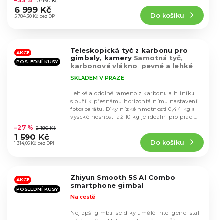
–33 %
10 490 Kč
produktu
6 999 Kč
Do košíku
je
5 784,30 Kč bez DPH
4,9
z
5
Teleskopická tyč z karbonu pro
hvězdiček.
AKCE
gimbaly, kamery
Samotná tyč,
POSLEDNÍ KUSY
karbonové vlákno, pevné a lehké
SKLADEM V PRAZE
Lehké a odolné rameno z karbonu a hliníku
slouží k přesnému horizontálnímu nastavení
fotoaparátu. Díky nízké hmotnosti 0,44 kg a
Průměrné
vysoké nosnosti až 10 kg je ideální pro práci
hodnocení
ve...
–27 %
2 190 Kč
produktu
1 590 Kč
Do košíku
je
1 314,05 Kč bez DPH
5,0
z
5
Zhiyun Smooth 5S AI Combo
hvězdiček.
AKCE
smartphone gimbal
POSLEDNÍ KUSY
Na cestě
Nejlepší gimbal se díky umělé inteligenci stal