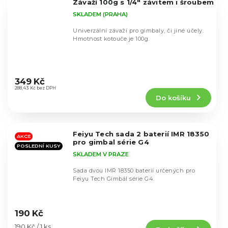
Závaží 100g s 1/4" závitem i šroubem
hvězdiček.
SKLADEM (PRAHA)
Univerzální závaží pro gimbaly, či jiné účely.
Hmotnost kotouče je 100g.
Průměrné
hodnocení
349 Kč
produktu
288,43 Kč bez DPH
Do košíku
je
5,0
z
5
Feiyu Tech sada 2 baterií IMR 18350
hvězdiček.
AKCE
pro gimbal série G4
POSLEDNÍ KUSY
SKLADEM V PRAZE
Sada dvou IMR 18350 baterií určených pro
Feiyu Tech Gimbál série G4.
Průměrné
hodnocení
190 Kč
produktu
Měrná
190 Kč / 1 ks