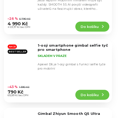
ještě lepším! Mobilním filmařem může být
každý. SMOOTH 5S AI povýší videografii
uživatelů na fascinující obraz, kterého
Průměrné
dosáhnou...
hodnocení
–26 %
6 790 Kč
produktu
4 990 Kč
Do košíku
je
4 123,97 Kč bez DPH
4,4
z
5
1-osý smartphone gimbal selfie tyč
hvězdiček.
AKCE
pro smartphone
BESTSELLER
SKLADEM V PRAZE
Apexel D6 je 1-osý gimbal s funkcí selfie tyče
pro mobilní
Průměrné
hodnocení
–43 %
1 390 Kč
produktu
790 Kč
Do košíku
je
652,89 Kč bez DPH
4,4
z
5
Gimbal Zhiyun Smooth Q5 Ultra
hvězdiček.