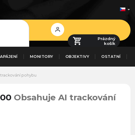
Přihlášení
Prázdný
košík
APÁJENÍ
MONITORY
OBJEKTIVY
OSTATNÍ
 trackování pohybu
000
Obsahuje AI trackování