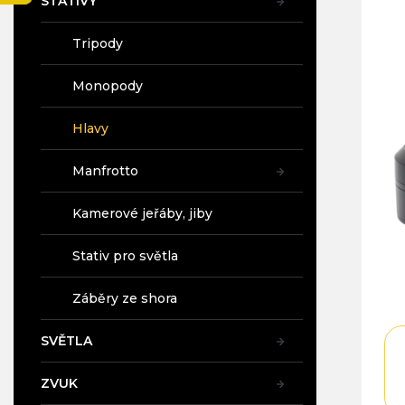
STATIVY
a
pro
n
je
Tripody
4,4
e
z
l
5
Monopody
hvě
Hlavy
Manfrotto
Kamerové jeřáby, jiby
Stativ pro světla
Záběry ze shora
SVĚTLA
ZVUK