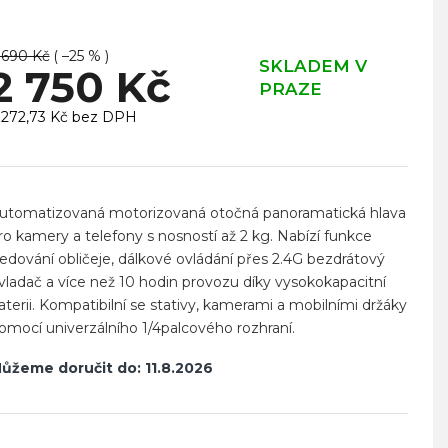
 690 Kč
( –25 % )
SKLADEM V
2 750 Kč
PRAZE
 272,73 Kč bez DPH
ěrná
ena:
utomatizovaná motorizovaná otočná panoramatická hlava
ro kamery a telefony s nosností až 2 kg. Nabízí funkce
ledování obličeje, dálkové ovládání přes 2.4G bezdrátový
vladač a více než 10 hodin provozu díky vysokokapacitní
aterii. Kompatibilní se stativy, kamerami a mobilními držáky
omocí univerzálního 1/4palcového rozhraní.
ůžeme doručit do:
11.8.2026