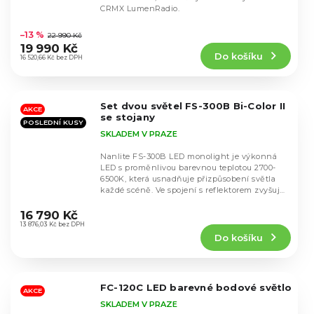
CRMX LumenRadio.
Průměrné
hodnocení
–13 %
22 990 Kč
produktu
19 990 Kč
Do košíku
je
16 520,66 Kč bez DPH
4,9
z
5
Set dvou světel FS-300B Bi-Color II
hvězdiček.
AKCE
se stojany
POSLEDNÍ KUSY
SKLADEM V PRAZE
Nanlite FS-300B LED monolight je výkonná
LED s proměnlivou barevnou teplotou 2700-
6500K, která usnadňuje přizpůsobení světla
každé scéně. Ve spojení s reflektorem zvyšuje
Průměrné
výkon...
hodnocení
16 790 Kč
produktu
13 876,03 Kč bez DPH
Do košíku
je
4,4
z
5
FC-120C LED barevné bodové světlo
hvězdiček.
AKCE
SKLADEM V PRAZE