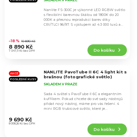
Nanlite FS-300C je výkonné LED RGBW světlo
s flexibilní barevnou škálou od 1800K do 20
000K a přesnou reprodukcí barev díky
CRI/TLCI 96/97. S výstupem až 43 000 luxů a
možností...
Průměrné
hodnocení
–18 %
10 890 Kč
produktu
8 890 Kč
Do košíku
je
7 347,11 Kč bez DPH
4,7
z
5
NANLITE PavoTube II 6C 4 light kit s
hvězdiček.
AKCE
brašnou (fotografické světlo)
POSLEDNÍ KUSY
SKLADEM V PRAZE
Sada 4 světel s PavoTube II 6C a elegantním
kufříkem. Pokud chcete do své sady nástrojů
přidat nový nástroj, máme pro vás řešení. 4
mini RGB trubicové světlo, které je...
Průměrné
hodnocení
9 690 Kč
produktu
8 008,26 Kč bez DPH
Do košíku
je
4,5