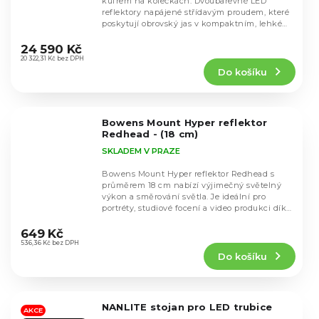
kufrem na kolečkách. Dvoubarevné LED
reflektory napájené střídavým proudem, které
poskytují obrovský jas v kompaktním, lehkém
Průměrné
a...
hodnocení
24 590 Kč
produktu
20 322,31 Kč bez DPH
Do košíku
je
4,7
z
5
Bowens Mount Hyper reflektor
hvězdiček.
Redhead - (18 cm)
SKLADEM V PRAZE
Bowens Mount Hyper reflektor Redhead s
průměrem 18 cm nabízí výjimečný světelný
výkon a směrování světla. Je ideální pro
portréty, studiové focení a video produkci díky
Průměrné
svému...
hodnocení
649 Kč
produktu
536,36 Kč bez DPH
Do košíku
je
5,0
z
5
NANLITE stojan pro LED trubice
hvězdiček.
AKCE