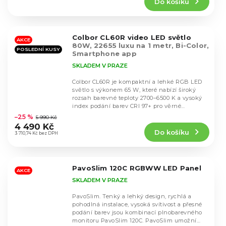
Do košíku
je
4,8
z
5
Colbor CL60R video LED světlo
hvězdiček.
AKCE
80W, 22655 luxu na 1 metr, Bi-Color,
POSLEDNÍ KUSY
Smartphone app
SKLADEM V PRAZE
Colbor CL60R je kompaktní a lehké RGB LED
světlo s výkonem 65 W, které nabízí široký
rozsah barevné teploty 2700–6500 K a vysoký
Průměrné
index podání barev CRI 97+ pro věrné
hodnocení
zobrazení...
–25 %
5 990 Kč
produktu
4 490 Kč
Do košíku
je
3 710,74 Kč bez DPH
5,0
z
5
PavoSlim 120C RGBWW LED Panel
hvězdiček.
AKCE
SKLADEM V PRAZE
PavoSlim. Tenký a lehký design, rychlá a
pohodlná instalace, vysoká svítivost a přesné
podání barev jsou kombinací plnobarevného
monitoru PavoSlim 120C. PavoSlim umožní