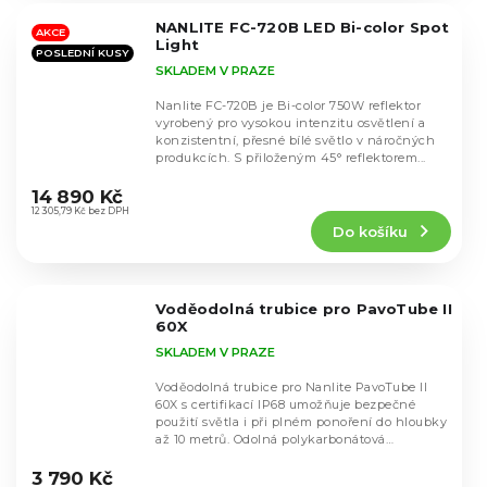
5
NANLITE FC-720B LED Bi-color Spot
hvězdiček.
AKCE
Light
POSLEDNÍ KUSY
SKLADEM V PRAZE
Nanlite FC-720B je Bi-color 750W reflektor
vyrobený pro vysokou intenzitu osvětlení a
konzistentní, přesné bílé světlo v náročných
produkcích. S přiloženým 45° reflektorem...
Průměrné
hodnocení
14 890 Kč
produktu
12 305,79 Kč bez DPH
Do košíku
je
5,0
z
5
Voděodolná trubice pro PavoTube II
hvězdiček.
60X
SKLADEM V PRAZE
Voděodolná trubice pro Nanlite PavoTube II
60X s certifikací IP68 umožňuje bezpečné
použití světla i při plném ponoření do hloubky
až 10 metrů. Odolná polykarbonátová
Průměrné
konstrukce...
hodnocení
3 790 Kč