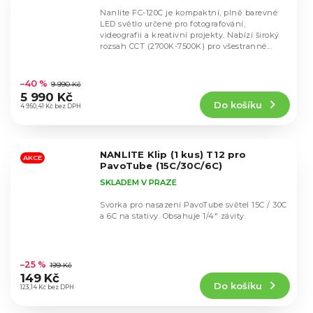
Nanlite FC-120C je kompaktní, plně barevné
LED světlo určené pro fotografování,
videografii a kreativní projekty. Nabízí široký
rozsah CCT (2700K-7500K) pro všestranné...
Průměrné
hodnocení
–40 %
9 990 Kč
produktu
5 990 Kč
Do košíku
je
4 950,41 Kč bez DPH
4,2
z
5
NANLITE Klip (1 kus) T12 pro
hvězdiček.
AKCE
PavoTube (15C/30C/6C)
SKLADEM V PRAZE
Svorka pro nasazení PavoTube světel 15C / 30C
a 6C na stativy. Obsahuje 1/4" závity.
Průměrné
hodnocení
–25 %
199 Kč
produktu
149 Kč
Do košíku
je
123,14 Kč bez DPH
5,0