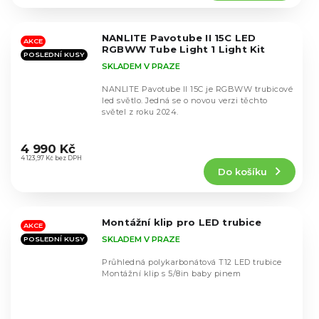
4,0
z
5
NANLITE Pavotube II 15C LED
hvězdiček.
AKCE
RGBWW Tube Light 1 Light Kit
POSLEDNÍ KUSY
SKLADEM V PRAZE
NANLITE Pavotube II 15C je RGBWW trubicové
led světlo. Jedná se o novou verzi těchto
světel z roku 2024.
Průměrné
hodnocení
4 990 Kč
produktu
4 123,97 Kč bez DPH
Do košíku
je
4,6
z
5
Montážní klip pro LED trubice
hvězdiček.
AKCE
SKLADEM V PRAZE
POSLEDNÍ KUSY
Průhledná polykarbonátová T12 LED trubice
Montážní klip s 5/8in baby pinem
Průměrné