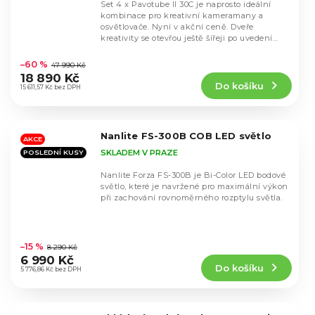
Set 4 x Pavotube II 30C je naprosto ideální
kombinace pro kreativní kameramany a
osvětlovače. Nyní v akční ceně. Dveře
kreativity se otevřou ještě šířeji po uvedení
Průměrné
světel...
hodnocení
–60 %
47 990 Kč
produktu
18 890 Kč
Do košíku
je
15 611,57 Kč bez DPH
4,7
z
5
Nanlite FS-300B COB LED světlo
hvězdiček.
AKCE
SKLADEM V PRAZE
POSLEDNÍ KUSY
Nanlite Forza FS-300B je Bi-Color LED bodové
světlo, které je navržené pro maximální výkon
při zachování rovnoměrného rozptylu světla.
Průměrné
hodnocení
–15 %
8 290 Kč
produktu
6 990 Kč
Do košíku
je
5 776,86 Kč bez DPH
4,4
z
5