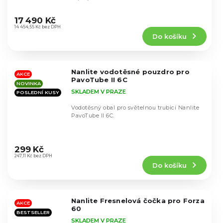
tvůrcům...
Průměrné
hodnocení
17 490 Kč
produktu
14 454,55 Kč bez DPH
Do košíku
je
5,0
z
5
Nanlite vodotěsné pouzdro pro
hvězdiček.
AKCE
PavoTube II 6C
NOVINKA
SKLADEM V PRAZE
POSLEDNÍ KUSY
Vodotěsný obal pro světelnou trubici Nanlite
PavoTube II 6C.
Průměrné
hodnocení
299 Kč
produktu
247,11 Kč bez DPH
Do košíku
je
5,0
z
5
Nanlite Fresnelová čočka pro Forza
hvězdiček.
AKCE
60
BESTSELLER
SKLADEM V PRAZE