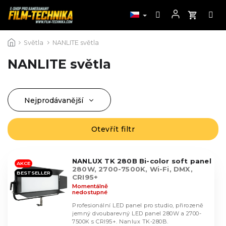
Přejít
Světla
NANLITE světla
na
obsah
NANLITE světla
Nejprodávanější
Ř
a
Nejlevnější
z
Otevřít filtr
V
Nejdražší
e
ý
n
Abecedně
p
í
NANLUX TK 280B Bi-color soft panel
i
AKCE
280W, 2700-7500K, Wi-Fi, DMX,
p
BESTSELLER
s
CRI95+
r
Momentálně
p
nedostupné
o
r
d
Profesionální LED panel pro studio, přirozeně
o
jemný dvoubarevný LED panel 280W a 2700-
u
d
7500K s CRI95+. Nanlux TK-280B.