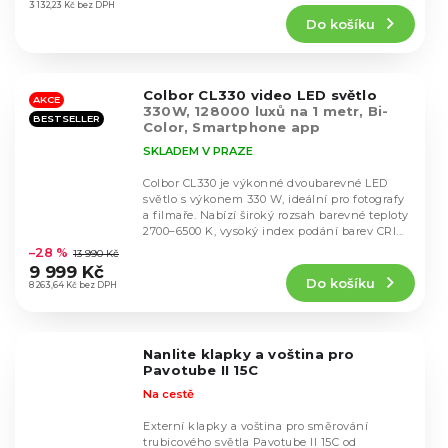
produktu
3 132,23 Kč bez DPH
Do košíku
je
5,0
z
5
Colbor CL330 video LED světlo
hvězdiček.
AKCE
330W, 128000 luxů na 1 metr, Bi-
BESTSELLER
Color, Smartphone app
SKLADEM V PRAZE
Colbor CL330 je výkonné dvoubarevné LED
světlo s výkonem 330 W, ideální pro fotografy
a filmaře. Nabízí široký rozsah barevné teploty
Průměrné
2700–6500 K, vysoký index podání barev CRI...
hodnocení
–28 %
13 990 Kč
produktu
9 999 Kč
Do košíku
je
8 263,64 Kč bez DPH
5,0
z
5
Nanlite klapky a voština pro
hvězdiček.
Pavotube II 15C
Na cestě
Externí klapky a voština pro směrování
trubicového světla Pavotube II 15C od