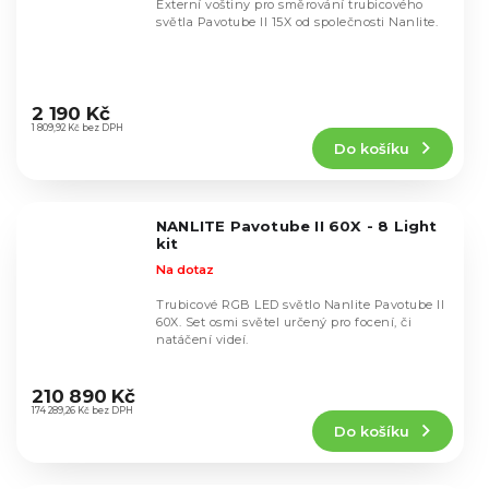
Externí voštiny pro směrování trubicového
světla Pavotube II 15X od společnosti Nanlite.
Průměrné
hodnocení
2 190 Kč
produktu
1 809,92 Kč bez DPH
Do košíku
je
5,0
z
5
NANLITE Pavotube II 60X - 8 Light
hvězdiček.
kit
Na dotaz
Trubicové RGB LED světlo Nanlite Pavotube II
60X. Set osmi světel určený pro focení, či
natáčení videí.
Průměrné
hodnocení
210 890 Kč
produktu
174 289,26 Kč bez DPH
Do košíku
je
5,0
z