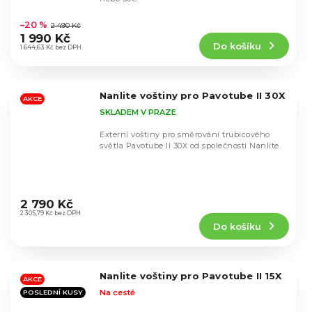
Průměrné
hodnocení
–20 %
2 490 Kč
produktu
1 990 Kč
Do košíku
je
1 644,63 Kč bez DPH
4,7
z
5
Nanlite voštiny pro Pavotube II 30X
hvězdiček.
AKCE
SKLADEM V PRAZE
Externí voštiny pro směrování trubicového
světla Pavotube II 30X od společnosti Nanlite.
Průměrné
hodnocení
2 790 Kč
produktu
2 305,79 Kč bez DPH
Do košíku
je
5,0
z
5
Nanlite voštiny pro Pavotube II 15X
hvězdiček.
AKCE
Na cestě
POSLEDNÍ KUSY