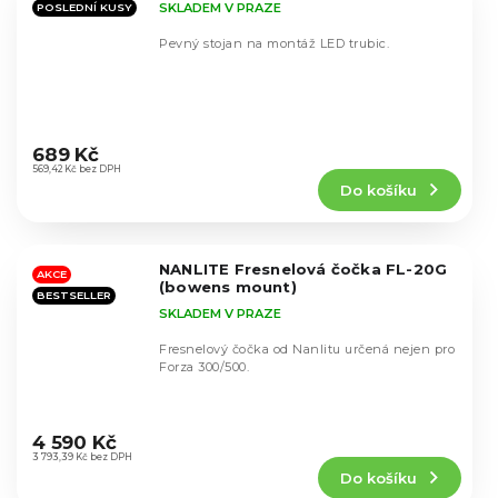
SKLADEM V PRAZE
POSLEDNÍ KUSY
Pevný stojan na montáž LED trubic.
Průměrné
hodnocení
689 Kč
produktu
569,42 Kč bez DPH
Do košíku
je
5,0
z
5
NANLITE Fresnelová čočka FL-20G
hvězdiček.
AKCE
(bowens mount)
BESTSELLER
SKLADEM V PRAZE
Fresnelový čočka od Nanlitu určená nejen pro
Forza 300/500.
Průměrné
hodnocení
4 590 Kč
produktu
3 793,39 Kč bez DPH
Do košíku
je