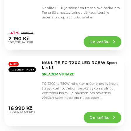
Nanlite FL-11 je skleněná fresnelová čočka pro
Forza 60 s nastavitelnou délkou, která je
určená pro úpravu toku světla.
Průměrné
hodnocení
–43 %
3 890 Kč
produktu
2 190 Kč
Do košíku
je
1 809,92 Kč bez DPH
4,8
z
5
NANLITE FC-720C LED RGBW Spot
hvězdiček.
AKCE
Light
POSLEDNÍ KUSY
SKLADEM V PRAZE
FC-720C je 750W reflektor určený pro tvůrce a
štáby, kteří potřebují vysoký výkon s plnou
kontrolou barev. Je navržen pro osvětlení
větších scén nebo pro napodobení
Průměrné
slunečního...
hodnocení
16 990 Kč
produktu
14 041,32 Kč bez DPH
Do košíku
je
5,0
z