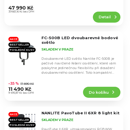
k
Průměrné
u
hodnocení
t
47 990 Kč
k
produktu
39 661,16 Kč bez DPH
ů
t
Detail
je
ů
5,0
z
5
FC-500B LED dvoubarevné bodové
hvězdiček.
AKCE
světlo
BESTSELLER
SKLADEM V PRAZE
POSLEDNÍ KUSY
Dvoubarevné LED světlo Nanlite FC-500B je
pečlivě navržené řešení osvětlení, které vám
poskytne jedinečnou flexibilitu při dosažení
dvoubarevného osvětlení. Toto kompaktní...
Průměrné
hodnocení
–35 %
17 890 Kč
produktu
11 490 Kč
Do košíku
je
9 495,87 Kč bez DPH
4,4
z
5
NANLITE PavoTube II 6XR 8 light kit
hvězdiček.
AKCE
SKLADEM V PRAZE
BESTSELLER
POSLEDNÍ KUSY
PavoTube II 6XR, ultrakompaktní RGBWW