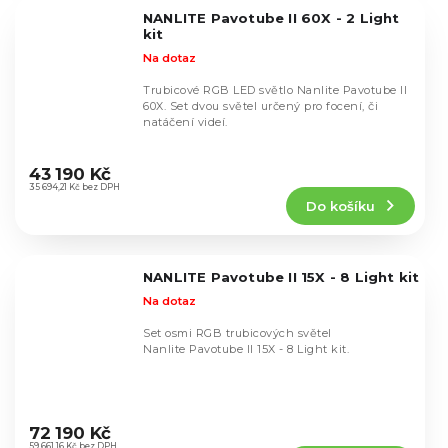
5
NANLITE Pavotube II 60X - 2 Light
hvězdiček.
kit
Na dotaz
Trubicové RGB LED světlo Nanlite Pavotube II
60X. Set dvou světel určený pro focení, či
natáčení videí.
Průměrné
hodnocení
43 190 Kč
produktu
35 694,21 Kč bez DPH
Do košíku
je
5,0
z
5
NANLITE Pavotube II 15X - 8 Light kit
hvězdiček.
Na dotaz
Set osmi RGB trubicových světel
Nanlite Pavotube II 15X - 8 Light kit.
Průměrné
hodnocení
72 190 Kč
59 661,16 Kč bez DPH