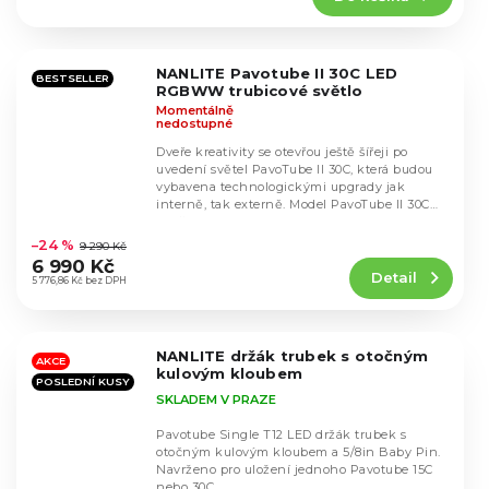
4,7
z
5
NANLITE Pavotube II 30C LED
hvězdiček.
BESTSELLER
RGBWW trubicové světlo
Momentálně
nedostupné
Dveře kreativity se otevřou ještě šířeji po
uvedení světel PavoTube II 30C, která budou
vybavena technologickými upgrady jak
interně, tak externě. Model PavoTube II 30C
Průměrné
využívá...
hodnocení
–24 %
9 290 Kč
produktu
6 990 Kč
Detail
je
5 776,86 Kč bez DPH
4,7
z
5
NANLITE držák trubek s otočným
hvězdiček.
AKCE
kulovým kloubem
POSLEDNÍ KUSY
SKLADEM V PRAZE
Pavotube Single T12 LED držák trubek s
otočným kulovým kloubem a 5/8in Baby Pin.
Navrženo pro uložení jednoho Pavotube 15C
nebo 30C.