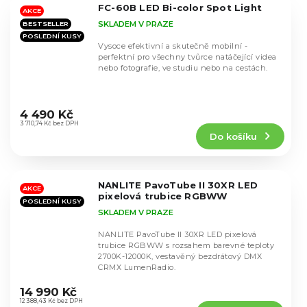
FC-60B LED Bi-color Spot Light
hvězdiček.
AKCE
SKLADEM V PRAZE
BESTSELLER
POSLEDNÍ KUSY
Vysoce efektivní a skutečně mobilní -
perfektní pro všechny tvůrce natáčející videa
nebo fotografie, ve studiu nebo na cestách.
Průměrné
hodnocení
4 490 Kč
produktu
3 710,74 Kč bez DPH
Do košíku
je
4,4
z
5
NANLITE PavoTube II 30XR LED
hvězdiček.
AKCE
pixelová trubice RGBWW
POSLEDNÍ KUSY
SKLADEM V PRAZE
NANLITE PavoTube II 30XR LED pixelová
trubice RGBWW s rozsahem barevné teploty
2700K-12000K, vestavěný bezdrátový DMX
CRMX LumenRadio.
Průměrné
hodnocení
14 990 Kč
produktu
12 388,43 Kč bez DPH