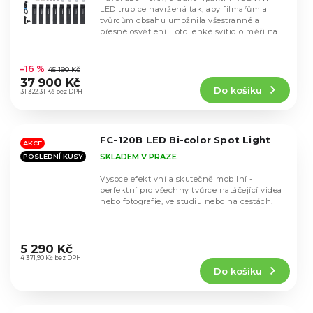
LED trubice navržená tak, aby filmařům a
tvůrcům obsahu umožnila všestranné a
přesné osvětlení. Toto lehké svítidlo měří na
délku pouhých...
Průměrné
hodnocení
–16 %
45 190 Kč
produktu
37 900 Kč
Do košíku
je
31 322,31 Kč bez DPH
4,8
z
5
FC-120B LED Bi-color Spot Light
hvězdiček.
AKCE
SKLADEM V PRAZE
POSLEDNÍ KUSY
Vysoce efektivní a skutečně mobilní -
perfektní pro všechny tvůrce natáčející videa
nebo fotografie, ve studiu nebo na cestách.
Průměrné
hodnocení
5 290 Kč
produktu
4 371,90 Kč bez DPH
Do košíku
je
4,7
z
5