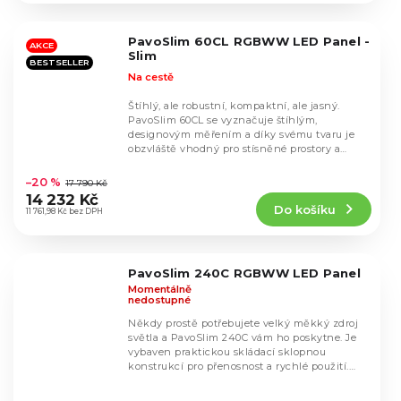
z
5
PavoSlim 60CL RGBWW LED Panel -
hvězdiček.
AKCE
Slim
BESTSELLER
Na cestě
Štíhlý, ale robustní, kompaktní, ale jasný.
PavoSlim 60CL se vyznačuje štíhlým,
designovým měřením a díky svému tvaru je
obzvláště vhodný pro stísněné prostory a
Průměrné
záběry s nízkým...
hodnocení
–20 %
17 790 Kč
produktu
14 232 Kč
Do košíku
je
11 761,98 Kč bez DPH
5,0
z
5
PavoSlim 240C RGBWW LED Panel
hvězdiček.
Momentálně
nedostupné
Někdy prostě potřebujete velký měkký zdroj
světla a PavoSlim 240C vám ho poskytne. Je
vybaven praktickou skládací sklopnou
konstrukcí pro přenosnost a rychlé použití.
nastavení...
Průměrné