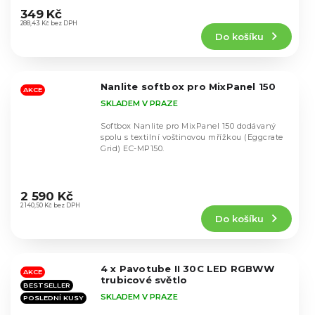
hodnocení
349 Kč
produktu
288,43 Kč bez DPH
Do košíku
je
5,0
z
5
Nanlite softbox pro MixPanel 150
hvězdiček.
AKCE
SKLADEM V PRAZE
Softbox Nanlite pro MixPanel 150 dodávaný
spolu s textilní voštinovou mřížkou (Eggcrate
Grid) EC-MP150.
Průměrné
hodnocení
2 590 Kč
produktu
2 140,50 Kč bez DPH
Do košíku
je
4,7
z
5
4 x Pavotube II 30C LED RGBWW
hvězdiček.
AKCE
trubicové světlo
BESTSELLER
SKLADEM V PRAZE
POSLEDNÍ KUSY