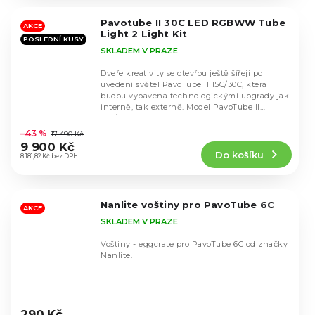
z
5
Pavotube II 30C LED RGBWW Tube
hvězdiček.
AKCE
Light 2 Light Kit
POSLEDNÍ KUSY
SKLADEM V PRAZE
Dveře kreativity se otevřou ještě šířeji po
uvedení světel PavoTube II 15C/30C, která
budou vybavena technologickými upgrady jak
interně, tak externě. Model PavoTube II
Průměrné
15C/30C...
hodnocení
–43 %
17 490 Kč
produktu
9 900 Kč
Do košíku
je
8 181,82 Kč bez DPH
4,6
z
5
Nanlite voštiny pro PavoTube 6C
hvězdiček.
AKCE
SKLADEM V PRAZE
Voštiny - eggcrate pro PavoTube 6C od značky
Nanlite.
Průměrné
hodnocení
290 Kč