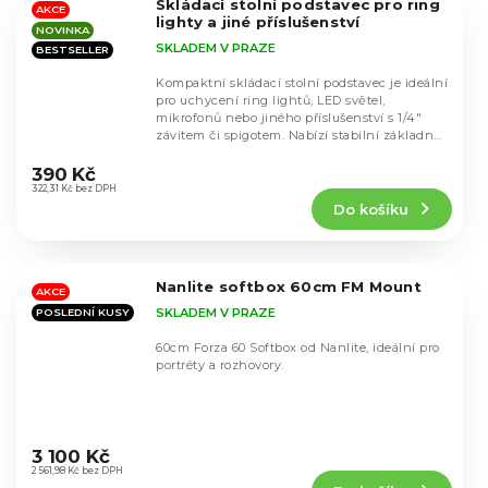
Skládací stolní podstavec pro ring
hvězdiček.
AKCE
lighty a jiné příslušenství
NOVINKA
SKLADEM V PRAZE
BESTSELLER
Kompaktní skládací stolní podstavec je ideální
pro uchycení ring lightů, LED světel,
mikrofonů nebo jiného příslušenství s 1/4"
závitem či spigotem. Nabízí stabilní základnu
Průměrné
pro...
hodnocení
390 Kč
produktu
322,31 Kč bez DPH
Do košíku
je
5,0
z
5
Nanlite softbox 60cm FM Mount
hvězdiček.
AKCE
SKLADEM V PRAZE
POSLEDNÍ KUSY
60cm Forza 60 Softbox od Nanlite, ideální pro
portréty a rozhovory.
Průměrné
hodnocení
3 100 Kč
produktu
2 561,98 Kč bez DPH