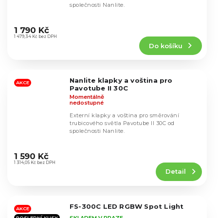
společnosti Nanlite.
Průměrné
hodnocení
1 790 Kč
produktu
1 479,34 Kč bez DPH
Do košíku
je
5,0
z
5
Nanlite klapky a voština pro
hvězdiček.
AKCE
Pavotube II 30C
Momentálně
nedostupné
Externí klapky a voština pro směrování
trubicového světla Pavotube II 30C od
společnosti Nanlite.
Průměrné
hodnocení
1 590 Kč
produktu
1 314,05 Kč bez DPH
Detail
je
5,0
z
5
FS-300C LED RGBW Spot Light
hvězdiček.
AKCE
SKLADEM V PRAZE
POSLEDNÍ KUSY