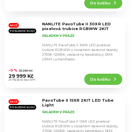
Do košíku
je
5,0
z
5
NANLITE PavoTube II 30XR LED
hvězdiček.
AKCE
pixelová trubice RGBWW 2KIT
POSLEDNÍ KUSY
SKLADEM V PRAZE
NANLITE PavoTube II 30XR LED pixelové
trubice RGBWW s rozsahem barevné teploty
2700K-12000K, vestavěný bezdrátový DMX
CRMX LumenRadio.
Průměrné
hodnocení
–9 %
33 290 Kč
produktu
29 999 Kč
Do košíku
je
24 792,56 Kč bez DPH
5,0
z
5
PavoTube II 15XR 2KIT LED Tube
hvězdiček.
AKCE
Light
POSLEDNÍ KUSY
SKLADEM V PRAZE
NANLITE PavoTube II 15XR LED pixelová
trubice RGBWW s rozsahem barevné teploty
2700K-12000K, vestavěný bezdrátový DMX