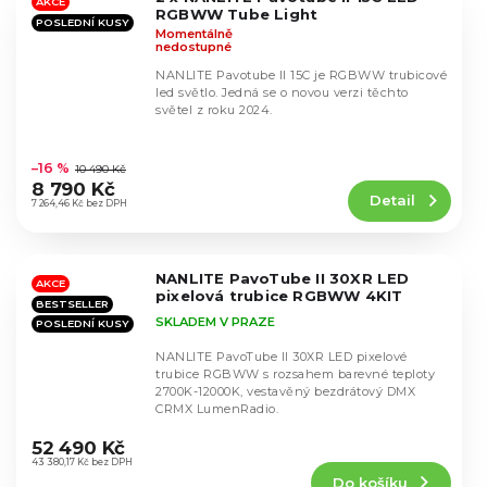
hvězdiček.
AKCE
RGBWW Tube Light
POSLEDNÍ KUSY
Momentálně
nedostupné
NANLITE Pavotube II 15C je RGBWW trubicové
led světlo. Jedná se o novou verzi těchto
světel z roku 2024.
Průměrné
hodnocení
–16 %
10 490 Kč
produktu
8 790 Kč
Detail
je
7 264,46 Kč bez DPH
5,0
z
5
NANLITE PavoTube II 30XR LED
hvězdiček.
AKCE
pixelová trubice RGBWW 4KIT
BESTSELLER
SKLADEM V PRAZE
POSLEDNÍ KUSY
NANLITE PavoTube II 30XR LED pixelové
trubice RGBWW s rozsahem barevné teploty
2700K-12000K, vestavěný bezdrátový DMX
CRMX LumenRadio.
Průměrné
hodnocení
52 490 Kč
produktu
43 380,17 Kč bez DPH
Do košíku
je