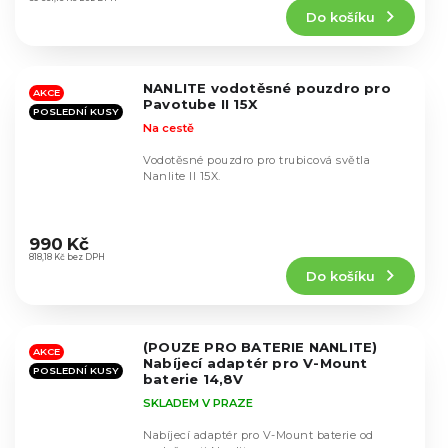
produktu
Do košíku
je
5,0
z
5
NANLITE vodotěsné pouzdro pro
hvězdiček.
AKCE
Pavotube II 15X
POSLEDNÍ KUSY
Na cestě
Vodotěsné pouzdro pro trubicová světla
Nanlite II 15X.
Průměrné
hodnocení
990 Kč
produktu
818,18 Kč bez DPH
Do košíku
je
5,0
z
5
(POUZE PRO BATERIE NANLITE)
hvězdiček.
AKCE
Nabíjecí adaptér pro V-Mount
POSLEDNÍ KUSY
baterie 14,8V
SKLADEM V PRAZE
Nabíjecí adaptér pro V-Mount baterie od