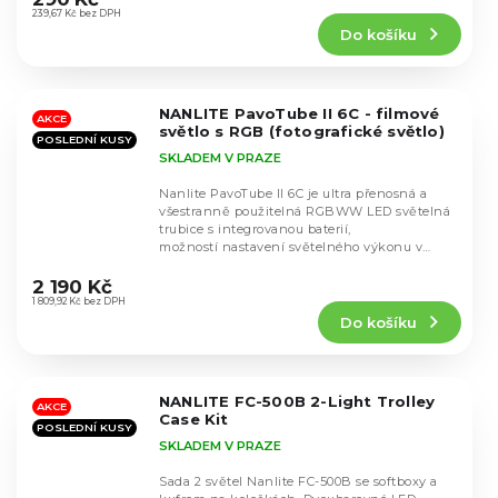
produktu
239,67 Kč bez DPH
Do košíku
je
4,7
z
5
NANLITE PavoTube II 6C - filmové
hvězdiček.
AKCE
světlo s RGB (fotografické světlo)
POSLEDNÍ KUSY
SKLADEM V PRAZE
Nanlite PavoTube II 6C je ultra přenosná a
všestranně použitelná RGBWW LED světelná
trubice s integrovanou baterií,
možností nastavení světelného výkonu v
Průměrné
rozmezí 0-100%,...
hodnocení
2 190 Kč
produktu
1 809,92 Kč bez DPH
Do košíku
je
4,5
z
5
NANLITE FC-500B 2-Light Trolley
hvězdiček.
AKCE
Case Kit
POSLEDNÍ KUSY
SKLADEM V PRAZE
Sada 2 světel Nanlite FC-500B se softboxy a