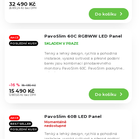
hodnocení
32 490 Kč
produktu
26 851,24 Kč bez DPH
Do košíku
je
5,0
z
5
PavoSlim 60C RGBWW LED Panel
hvězdiček.
AKCE
SKLADEM V PRAZE
POSLEDNÍ KUSY
Tenký a lehký design, rychlá a pohodlná
instalace, vysoká svítivost a přesné podání
barev jsou kombinací plnobarevného
monitoru PavoSlim 60C. PavoSlim poskytne
tvůrcům...
Průměrné
hodnocení
–16 %
18 490 Kč
produktu
15 490 Kč
Do košíku
je
12 801,65 Kč bez DPH
5,0
z
5
PavoSlim 60B LED Panel
hvězdiček.
AKCE
Momentálně
BESTSELLER
nedostupné
POSLEDNÍ KUSY
Tenký a lehký design, rychlá a pohodlná
instalace, vysoká svítivost a přesné podání