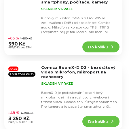
smartphony, počítače, kamery
SKLADEM V PRAZE
Klopový mikrofon CVM-SIG.LAV V05 se
zesilovačem (10dB) od společností Comica
audio. Mikrofon s koncovkou TRS i TRRS
Průměrné
(přepínatelné) je tak ideální pro mobilní
hodnocení
telefony, kamery i...
–65 %
1 690 Kč
produktu
590 Kč
Do košíku
je
487,60 Kč bez DPH
4,5
z
5
Comica BoomX-D D2 - bezdrátový
hvězdiček.
AKCE
video mikrofon, mikroport na
POSLEDNÍ KUSY
rozhovory
SKLADEM V PRAZE
BoomX-D je profesionální bezdrátový
mikrofon ideální na rozhovory, výuková i
fitness videa. Dodává se v různých variantách.
Průměrné
Pro kamery a fotoaparáty, smartphony, či
hodnocení
Apple...
–49 %
6 490 Kč
produktu
3 250 Kč
Do košíku
je
2 685,95 Kč bez DPH
4,7