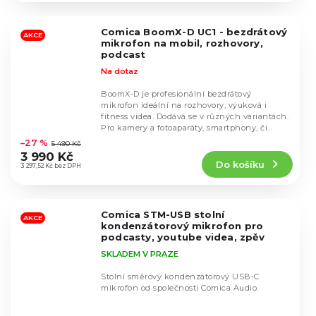
z
5
Comica BoomX-D UC1 - bezdrátový
hvězdiček.
AKCE
mikrofon na mobil, rozhovory,
podcast
Na dotaz
BoomX-D je profesionální bezdrátový
mikrofon ideální na rozhovory, výuková i
fitness videa. Dodává se v různých variantách.
Průměrné
Pro kamery a fotoaparáty, smartphony, či
hodnocení
Apple...
–27 %
5 490 Kč
produktu
3 990 Kč
Do košíku
je
3 297,52 Kč bez DPH
4,8
z
5
Comica STM-USB stolní
hvězdiček.
AKCE
kondenzátorový mikrofon pro
podcasty, youtube videa, zpěv
SKLADEM V PRAZE
Stolní směrový kondenzátorový USB-C
mikrofon od společnosti Comica Audio.
Průměrné