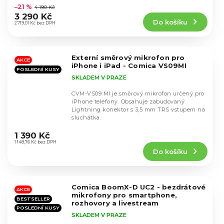
hodnocení
–21 %
4 190 Kč
produktu
3 290 Kč
Do košíku
je
2 719,01 Kč bez DPH
4,4
z
5
Externí směrový mikrofon pro
hvězdiček.
AKCE
iPhone i iPad - Comica VS09MI
POSLEDNÍ KUSY
SKLADEM V PRAZE
CVM-VS09 MI je směrový mikrofon určený pro
iPhone telefony. Obsahuje zabudovaný
Lightning konektor s 3,5 mm TRS vstupem na
sluchátka.
Průměrné
hodnocení
1 390 Kč
produktu
1 148,76 Kč bez DPH
Do košíku
je
4,6
z
5
Comica BoomX-D UC2 - bezdrátové
hvězdiček.
AKCE
mikrofony pro smartphone,
BESTSELLER
rozhovory a livestream
POSLEDNÍ KUSY
SKLADEM V PRAZE