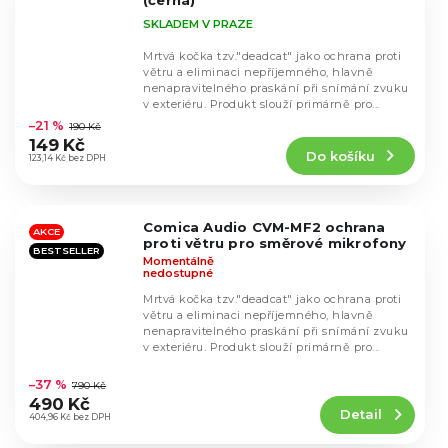
(černá)
SKLADEM V PRAZE
Mrtvá kočka tzv."deadcat" jako ochrana proti
větru a eliminaci nepříjemného, hlavně
nenapravitelného praskání při snímání zvuku
Průměrné
v exteriéru. Produkt slouží primárně pro...
hodnocení
–21 %
190 Kč
produktu
149 Kč
Do košíku
je
123,14 Kč bez DPH
4,7
z
5
Comica Audio CVM-MF2 ochrana
hvězdiček.
AKCE
proti větru pro směrové mikrofony
BESTSELLER
Momentálně
nedostupné
Mrtvá kočka tzv."deadcat" jako ochrana proti
větru a eliminaci nepříjemného, hlavně
nenapravitelného praskání při snímání zvuku
v exteriéru. Produkt slouží primárně pro...
Průměrné
hodnocení
–37 %
790 Kč
produktu
490 Kč
Detail
je
404,96 Kč bez DPH
4,9