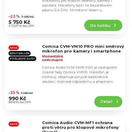
mikrofónů pro mobilní telefony, kamery i
počítače. Mikrofony běží na bezdrátovém
Průměrné
pásmu 2,4 GHz. Miniaturní řešení s
hodnocení
integrovanou baterií...
–23 %
7 490 Kč
produktu
5 750 Kč
Do košíku
je
4 752,07 Kč bez DPH
4,4
z
5
Comica CVM-VM10 PRO mini směrový
hvězdiček.
AKCE
mikrofon pro kamery i smartphone
BESTSELLER
Momentálně
POSLEDNÍ KUSY
nedostupné
Comica Audio CVM-VM10 PRO je nástupcem
známé řady Comica VM10II. Mikrofon je
směrový, obsahuje plnyulé bezkrokové
zesílení, možnost odposlechu a přepínání
Průměrné
mezi analogovým a...
hodnocení
–33 %
1 490 Kč
produktu
990 Kč
Detail
je
818,18 Kč bez DPH
4,4
z
5
Comica Audio CVM-MF1 ochrana
hvězdiček.
AKCE
proti větru pro klopové mikrofony