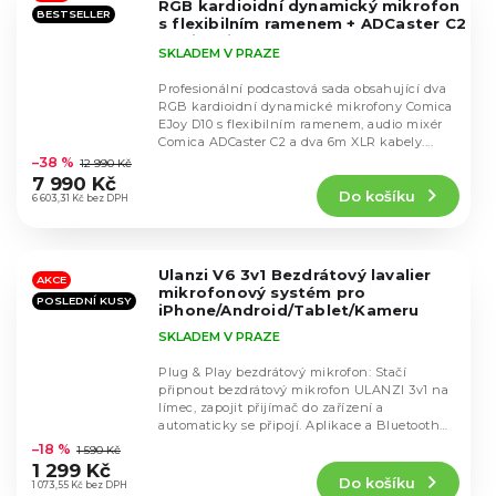
RGB kardioidní dynamický mikrofon
BESTSELLER
s flexibilním ramenem + ADCaster C2
Audio mixér + 2x 3m XLR kabel
SKLADEM V PRAZE
PODCAST KIT ULTIMATE CREATOR
SET
Profesionální podcastová sada obsahující dva
RGB kardioidní dynamické mikrofony Comica
EJoy D10 s flexibilním ramenem, audio mixér
Průměrné
Comica ADCaster C2 a dva 6m XLR kabely....
hodnocení
–38 %
12 990 Kč
produktu
7 990 Kč
Do košíku
je
6 603,31 Kč bez DPH
4,5
z
5
Ulanzi V6 3v1 Bezdrátový lavalier
hvězdiček.
AKCE
mikrofonový systém pro
POSLEDNÍ KUSY
iPhone/Android/Tablet/Kameru
SKLADEM V PRAZE
Plug & Play bezdrátový mikrofon: Stačí
připnout bezdrátový mikrofon ULANZI 3v1 na
límec, zapojit přijímač do zařízení a
Průměrné
automaticky se připojí. Aplikace a Bluetooth
hodnocení
nejsou...
–18 %
1 590 Kč
produktu
1 299 Kč
Do košíku
je
1 073,55 Kč bez DPH