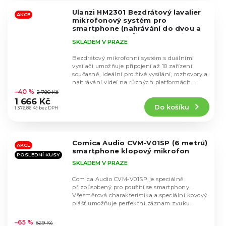
5
Ulanzi HM2301 Bezdrátový lavalier
hvězdiček.
AKCE
mikrofonový systém pro
smartphone (nahrávání do dvou a
více smartphonů)
Pro USB-C i
SKLADEM V PRAZE
Lightning (iPhone 11/12/14/15/16),
Samsung S23/S24 - Vše kompatibilní
Bezdrátový mikrofonní systém s duálními
vysílači umožňuje připojení až 10 zařízení
současně, ideální pro živé vysílání, rozhovory a
Průměrné
nahrávání videí na různých platformách....
hodnocení
–40 %
2 790 Kč
produktu
1 666 Kč
Do košíku
je
1 376,86 Kč bez DPH
4,2
z
5
Comica Audio CVM-V01SP (6 metrů)
hvězdiček.
AKCE
smartphone klopový mikrofon
POSLEDNÍ KUSY
SKLADEM V PRAZE
Comica Audio CVM-V01SP je speciálně
přizpůsobený pro použití se smartphony.
Všesměrová charakteristika a speciální kovový
plášť umožňuje perfektní záznam zvuku.
Průměrné
hodnocení
–65 %
829 Kč