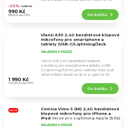
hodnocení
hodin...
–23 %
1 290 Kč
produktu
990 Kč
Do košíku
je
818,18 Kč bez DPH
5,0
z
5
Ulanzi A30 2,4G bezdrátové klopové
hvězdiček.
mikrofony pro smartphone a
tablety (USB-C/Lightning/Jack
3.5mm)
SKLADEM V PRAZE
Ulanzi A30 2,4G bezdrátové klopové
mikrofony pro smartphone a tablety (USB-
C/Lightning/3,5mm jack) nabízejí čistý zvuk
Průměrné
48 kHz/16bit, dosah až 50 m a výdrž až 20
hodnocení
1 990 Kč
hodin s...
produktu
1 644,63 Kč bez DPH
Do košíku
je
5,0
z
5
Comica Vimo S (MI) 2,4G bezdrátové
hvězdiček.
AKCE
klopové mikrofony pro iPhone a
iPad
Verze pro Lightning Apple (bílá)
SKLADEM V PRAZE