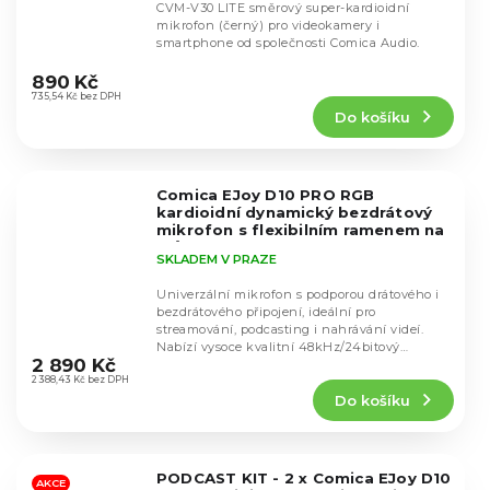
CVM-V30 LITE směrový super-kardioidní
mikrofon (černý) pro videokamery i
smartphone od společnosti Comica Audio.
Průměrné
hodnocení
890 Kč
produktu
735,54 Kč bez DPH
Do košíku
je
4,5
z
5
Comica EJoy D10 PRO RGB
hvězdiček.
kardioidní dynamický bezdrátový
mikrofon s flexibilním ramenem na
stůl (černý)
SKLADEM V PRAZE
Univerzální mikrofon s podporou drátového i
bezdrátového připojení, ideální pro
streamování, podcasting i nahrávání videí.
Průměrné
Nabízí vysoce kvalitní 48kHz/24bitový
hodnocení
2 890 Kč
záznam,...
produktu
2 388,43 Kč bez DPH
Do košíku
je
4,6
z
5
PODCAST KIT - 2 x Comica EJoy D10
hvězdiček.
AKCE