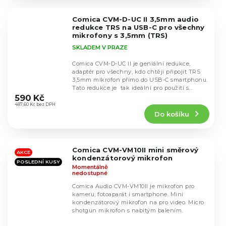
z
5
Comica CVM-D-UC II 3,5mm audio
hvězdiček.
redukce TRS na USB-C pro všechny
mikrofony s 3,5mm (TRS)
SKLADEM V PRAZE
Comica CVM-D-UC II je geniální redukce,
adaptér pro všechny, kdo chtěji připojit TRS
3,5mm mikrofon přímo do USB-C smartphonu.
Průměrné
Tato redukce je tak ideální pro použití s...
hodnocení
590 Kč
produktu
487,60 Kč bez DPH
Do košíku
je
4,7
z
5
Comica CVM-VM10II mini směrový
hvězdiček.
AKCE
kondenzátorový mikrofon
POSLEDNÍ KUSY
Momentálně
nedostupné
Comica Audio CVM-VM10II je mikrofon pro
kameru, fotoaparát i smartphone. Mini
kondenzátorový mikrofon na pro video. Micro
shotgun mikrofon s nabitým balením.
Průměrné