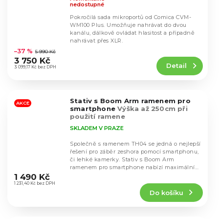
nedostupné
Pokročilá sada mikroportů od Comica CVM-
WM100 Plus. Umožňuje nahrávat do dvou
kanálu, dálkově ovládat hlasitost a případně
Průměrné
nahrávat přes XLR.
hodnocení
–37 %
5 990 Kč
produktu
3 750 Kč
Detail
je
3 099,17 Kč bez DPH
4,5
z
5
Stativ s Boom Arm ramenem pro
hvězdiček.
AKCE
smartphone
Výška až 250cm při
použití ramene
SKLADEM V PRAZE
Společně s ramenem TH04 se jedná o nejlepší
řešení pro záběr zeshora pomocí smartphonu,
či lehké kamerky. Stativ s Boom Arm
Průměrné
ramenem pro smartphone nabízí maximální
hodnocení
flexibilitu...
1 490 Kč
produktu
1 231,40 Kč bez DPH
Do košíku
je
5,0
z