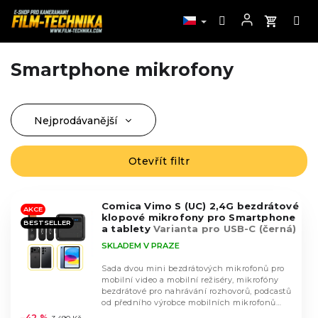
Smartphone mikrofony
Přejít
na
obsah
Nejprodávanější
Ř
a
Nejlevnější
z
Otevřít filtr
V
Nejdražší
e
ý
n
Abecedně
p
í
Comica Vimo S (UC) 2,4G bezdrátové
i
AKCE
klopové mikrofony pro Smartphone
p
BESTSELLER
s
a tablety
Varianta pro USB-C (černá)
r
p
SKLADEM V PRAZE
o
r
d
Sada dvou mini bezdrátových mikrofonů pro
o
mobilní video a mobilní režiséry, mikrofóny
u
d
bezdrátové pro nahrávání rozhovorů, podcastů
k
Průměrné
od předního výrobce mobilních mikrofonů
u
hodnocení
t
Comica...
–42 %