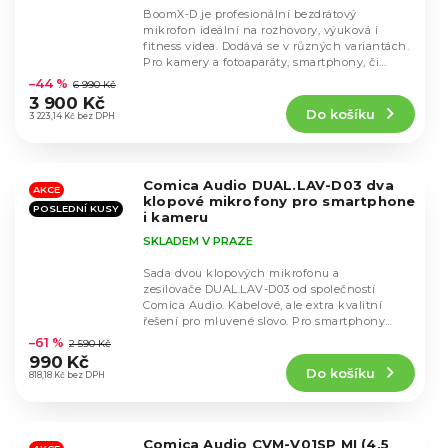
BoomX-D je profesionální bezdrátový
mikrofon ideální na rozhovory, výuková i
fitness videa. Dodává se v různých variantách.
Průměrné
Pro kamery a fotoaparáty, smartphony, či
hodnocení
Apple...
–44 %
6 990 Kč
produktu
3 900 Kč
Do košíku
je
3 223,14 Kč bez DPH
4,8
z
5
Comica Audio DUAL.LAV-D03 dva
hvězdiček.
AKCE
klopové mikrofony pro smartphone
POSLEDNÍ KUSY
i kameru
SKLADEM V PRAZE
Sada dvou klopových mikrofonu a
zesilovače DUAL.LAV-D03 od společností
Comica Audio. Kabelové, ale extra kvalitní
Průměrné
řešení pro mluvené slovo. Pro smartphony
hodnocení
stačí redukce ze...
–61 %
2 590 Kč
produktu
990 Kč
Do košíku
je
818,18 Kč bez DPH
4,7
z
5
Comica Audio CVM-V01SP MI (4,5