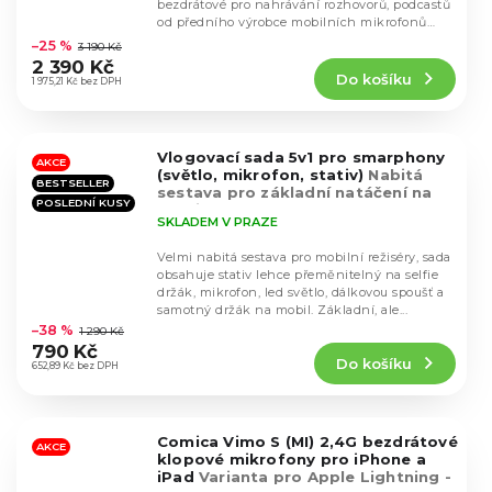
bezdrátové pro nahrávání rozhovorů, podcastů
Průměrné
od předního výrobce mobilních mikrofonů
hodnocení
Comica...
–25 %
3 190 Kč
produktu
2 390 Kč
Do košíku
je
1 975,21 Kč bez DPH
4,8
z
5
Vlogovací sada 5v1 pro smarphony
hvězdiček.
AKCE
(světlo, mikrofon, stativ)
Nabitá
BESTSELLER
sestava pro základní natáčení na
POSLEDNÍ KUSY
mobil
SKLADEM V PRAZE
Velmi nabitá sestava pro mobilní režiséry, sada
obsahuje stativ lehce přeměnitelný na selfie
držák, mikrofon, led světlo, dálkovou spoušť a
Průměrné
samotný držák na mobil. Základní, ale...
hodnocení
–38 %
1 290 Kč
produktu
790 Kč
Do košíku
je
652,89 Kč bez DPH
4,3
z
5
Comica Vimo S (MI) 2,4G bezdrátové
hvězdiček.
AKCE
klopové mikrofony pro iPhone a
iPad
Varianta pro Apple Lightning -