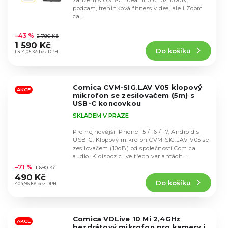
zařízení s USB-C. Ideální pro rozhovory,
podcast, treninková fitness videa, ale i Zoom
call.
Průměrné
hodnocení
–43 %
2 790 Kč
produktu
1 590 Kč
Do košíku
je
1 314,05 Kč bez DPH
4,8
z
5
Comica CVM-SIG.LAV V05 klopový
hvězdiček.
AKCE
mikrofon se zesilovačem (5m) s
USB-C koncovkou
SKLADEM V PRAZE
Pro nejnovější iPhone 15 / 16 / 17, Android s
USB-C. Klopový mikrofon CVM-SIG.LAV V05 se
zesilovačem (10dB) od společností Comica
Průměrné
audio. K dispozici ve třech variantách....
hodnocení
–71 %
1 690 Kč
produktu
490 Kč
Do košíku
je
404,96 Kč bez DPH
4,7
z
5
Comica VDLive 10 Mi 2,4GHz
hvězdiček.
AKCE
bezdrátový mikrofon pro kamery i