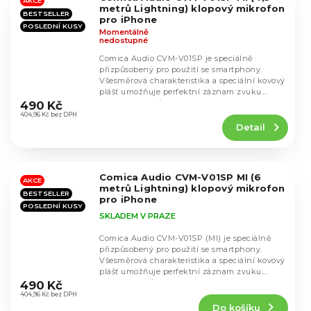
hvězdiček.
AKCE
metrů Lightning) klopový mikrofon
BESTSELLER
pro iPhone
POSLEDNÍ KUSY
Momentálně
nedostupné
Comica Audio CVM-V01SP je speciálně
přizpůsobený pro použití se smartphony.
Všesměrová charakteristika a speciální kovový
Průměrné
plášť umožňuje perfektní záznam zvuku.
hodnocení
Délka 4,5 metrů.
490 Kč
produktu
404,96 Kč bez DPH
Detail
je
4,4
z
5
Comica Audio CVM-V01SP MI (6
hvězdiček.
AKCE
metrů Lightning) klopový mikrofon
BESTSELLER
pro iPhone
POSLEDNÍ KUSY
SKLADEM V PRAZE
Comica Audio CVM-V01SP (MI) je speciálně
přizpůsobený pro použití se smartphony.
Všesměrová charakteristika a speciální kovový
Průměrné
plášť umožňuje perfektní záznam zvuku.
hodnocení
Délka 6 metrů.
490 Kč
produktu
404,96 Kč bez DPH
Do košíku
je