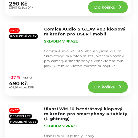
produktu
290 Kč
Do košíku
je
239,67 Kč bez DPH
4,7
z
5
Comica Audio SIG.LAV V03 klopový
hvězdiček.
AKCE
mikrofon pro DSLR i mobil
POSLEDNÍ KUSY
SKLADEM V PRAZE
Comica Audio SIG.LAV V03 je vysoce kvalitní
"kravatový" mikrofon se zesilovačem vhodný
pro kamery a smartphony s konektorem mini-
jack 3,5mm. Mikrofon můžete připojit ke
Průměrné
kameře...
hodnocení
–37 %
790 Kč
produktu
490 Kč
Do košíku
je
404,96 Kč bez DPH
4,5
z
5
Ulanzi WM-10 bezdrátový klopový
hvězdiček.
AKCE
mikrofon pro smartphony a tablety
BESTSELLER
(Lightning)
POSLEDNÍ KUSY
SKLADEM V PRAZE
Ulanzi WM-10 je malý, lehký,