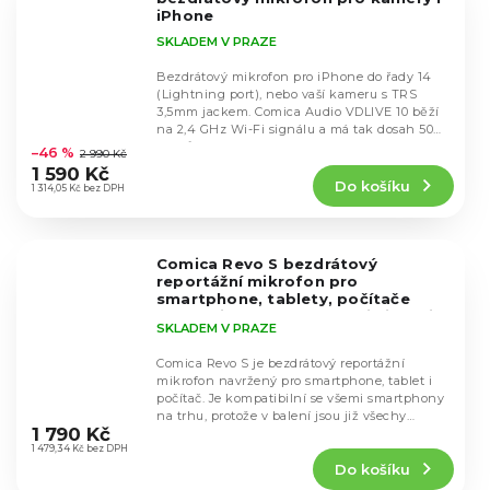
iPhone
SKLADEM V PRAZE
Bezdrátový mikrofon pro iPhone do řady 14
(Lightning port), nebo vaší kameru s TRS
3,5mm jackem. Comica Audio VDLIVE 10 běží
Průměrné
na 2,4 GHz Wi-Fi signálu a má tak dosah 50
hodnocení
metrů....
–46 %
2 990 Kč
produktu
1 590 Kč
Do košíku
je
1 314,05 Kč bez DPH
4,6
z
5
Comica Revo S bezdrátový
hvězdiček.
reportážní mikrofon pro
smartphone, tablety, počítače
Obsahuje USB-C adaptér i Lightning
SKLADEM V PRAZE
Comica Revo S je bezdrátový reportážní
mikrofon navržený pro smartphone, tablet i
počítač. Je kompatibilní se všemi smartphony
Průměrné
na trhu, protože v balení jsou již všechy
hodnocení
1 790 Kč
redukce....
produktu
1 479,34 Kč bez DPH
Do košíku
je