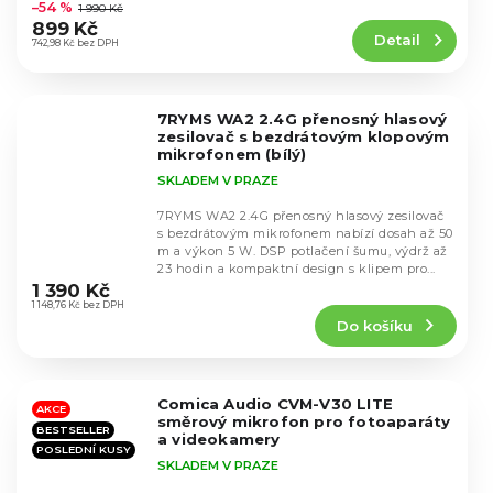
hodnocení
–54 %
1 990 Kč
produktu
899 Kč
Detail
je
742,98 Kč bez DPH
4,5
z
5
7RYMS WA2 2.4G přenosný hlasový
hvězdiček.
zesilovač s bezdrátovým klopovým
mikrofonem (bílý)
SKLADEM V PRAZE
7RYMS WA2 2.4G přenosný hlasový zesilovač
s bezdrátovým mikrofonem nabízí dosah až 50
m a výkon 5 W. DSP potlačení šumu, výdrž až
Průměrné
23 hodin a kompaktní design s klipem pro...
hodnocení
1 390 Kč
produktu
1 148,76 Kč bez DPH
Do košíku
je
5,0
z
5
Comica Audio CVM-V30 LITE
hvězdiček.
AKCE
směrový mikrofon pro fotoaparáty
BESTSELLER
a videokamery
POSLEDNÍ KUSY
SKLADEM V PRAZE