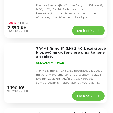
Kvalitově asi nejlepší mikrofony pro iPhone 8,
9, 10, 11, 12, 13 a 14. Sada dvou mini
bezdrátových mikrofonů pro smartphone
Průměrné
uživatele, mikrofóny bezdrátové pro
hodnocení
nahrávání...
–25 %
3 190 Kč
produktu
2 390 Kč
Do košíku
je
1 975,21 Kč bez DPH
4,9
z
5
7RYMS Rimo S1 (LN) 2,4G bezdrátové
hvězdiček.
klopové mikrofony pro smartphone
a tablety
SKLADEM V PRAZE
7RYMS Rimo S1 (LN) 2,4G bezdrátové klopové
mikrofony pro smartphone a tablety nabízejí
kvalitní zvuk 48 kHz/16bit, DSP potlačení
Průměrné
šumu a dosah s nízkou latencí. Výdrž až 16
hodnocení
hodin...
1 190 Kč
produktu
983,47 Kč bez DPH
Do košíku
je
5,0
z
5