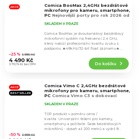
5
Comica BooMax 2,4GHz bezdrátové
hvězdiček.
AKCE
mikrofony pro kameru, smartphone,
PC
Nejnovější porty pro rok 2026 od
Comica
SKLADEM V PRAZE
Comica BooMax je dvoukanálový bezdrátový
mikrofonní systém na frekvenci 2,4 GHz,
který nabízí profesionální kvalitu zvuku s
Průměrné
podporou 🔥48kHz/32-bit float záznamu🔥.
hodnocení
Každý vysílač...
–25 %
5 990 Kč
produktu
4 490 Kč
Do košíku
je
3 710,74 Kč bez DPH
4,8
z
5
Comica Vimo C 2,4GHz bezdrátové
hvězdiček.
AKCE
mikrofony pro kameru, smartphone,
BESTSELLER
PC
Comica Vimo C3 s dokovací
stanicí
SKLADEM V PRAZE
TOP produkt v poměru cena /
kvalita. Univerzální řešení pro kamery,
smartphony a počítače. Sada bezdrátových
Průměrné
mikrofónů - dosah až 200 metrů a výdrž 8
hodnocení
hodin v provozu....
–50 %
3 999 Kč
produktu