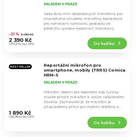
černá barva
SKLADEM V PRAZE
Sada dvou mini bezdrátových mikrofonů pro
smartphone uživatele, mikrofóny bezdrátové
pro nahrávání rozhovorů, podcastů od
Průměrné
předního výrobce mobilních mikrofonů
hodnocení
Comica Audio....
–31 %
3 490 Kč
produktu
2 390 Kč
Do košíku
je
1 975,21 Kč bez DPH
4,8
z
5
Reportážní mikrofon pro
hvězdiček.
BESTSELLER
smartphone, mobily (TRRS) Comica
HRM-S
SKLADEM V PRAZE
Mikrofon ideální pro reportáže, kdy fyzicky
musíte přiložit mikrofon k ústům natáčeného
člověka. Zajímavostí je, že mikrofon je
Průměrné
přizpůsobený přímo pro mobilní telefony a...
hodnocení
1 890 Kč
produktu
1 561,98 Kč bez DPH
Do košíku
je
4,9
z