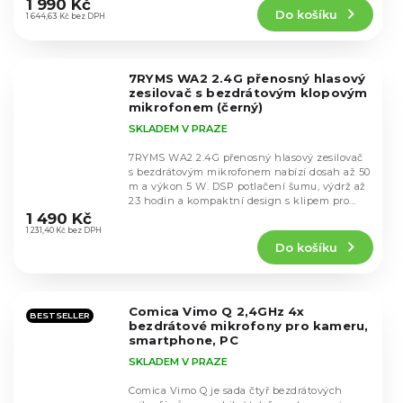
1 990 Kč
Do košíku
je
1 644,63 Kč bez DPH
4,7
z
5
7RYMS WA2 2.4G přenosný hlasový
hvězdiček.
zesilovač s bezdrátovým klopovým
mikrofonem (černý)
SKLADEM V PRAZE
7RYMS WA2 2.4G přenosný hlasový zesilovač
s bezdrátovým mikrofonem nabízí dosah až 50
m a výkon 5 W. DSP potlačení šumu, výdrž až
Průměrné
23 hodin a kompaktní design s klipem pro...
hodnocení
1 490 Kč
produktu
1 231,40 Kč bez DPH
Do košíku
je
5,0
z
5
Comica Vimo Q 2,4GHz 4x
hvězdiček.
BESTSELLER
bezdrátové mikrofony pro kameru,
smartphone, PC
SKLADEM V PRAZE
Comica Vimo Q je sada čtyř bezdrátových