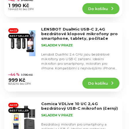
3 490 Kč
k
produktu
ů
1 990 Kč
t
Do košíku
je
1 644,63 Kč bez DPH
ů
4,7
z
5
LENSBOT DualMic USB-C 2,4G
hvězdiček.
AKCE
bezdrátové klopové mikrofony pro
BESTSELLER
smartphone, tablety, počítače
SKLADEM V PRAZE
Lensbot DualMic 2,4 GHz jsou bezdrátové
mikrofony pro USB-C zařízení. Ideální
mikrofon pro smartphony, mikrofon pro
Průměrné
iPhone. Kompatibilní s nejnovějšími iPhone
hodnocení
15, iPhone 16, či...
–44 %
1 790 Kč
produktu
999 Kč
Do košíku
je
825,62 Kč bez DPH
4,6
z
5
Comica VDLive 10 UC 2,4G
hvězdiček.
AKCE
bezdrátový USB-C mikrofon (černý)
BESTSELLER
SKLADEM V PRAZE
Bezdrátový mikrofon pro smartphony a