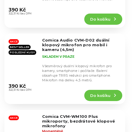
Průměrné
hodnocení
390 Kč
produktu
322,31 Kč bez DPH
Do košíku
je
4,4
z
5
Comica Audio CVM-D02 duální
hvězdiček.
AKCE
klopový mikrofon pro mobil i
BESTSELLER
kameru (4,5m)
POSLEDNÍ KUSY
SKLADEM V PRAZE
Všesměrový duální klopový mikrofon pro
kamery, smartphone i počítače. Balení
obsahuje TRRS redukci pro smartphone.
Průměrné
Mikrofon má delku 4,5 metrů.
hodnocení
390 Kč
produktu
322,31 Kč bez DPH
Do košíku
je
4,6
z
5
Comica CVM-WM100 Plus
hvězdiček.
AKCE
mikroporty, bezdrátové klopové
mikrofony
Momentálně