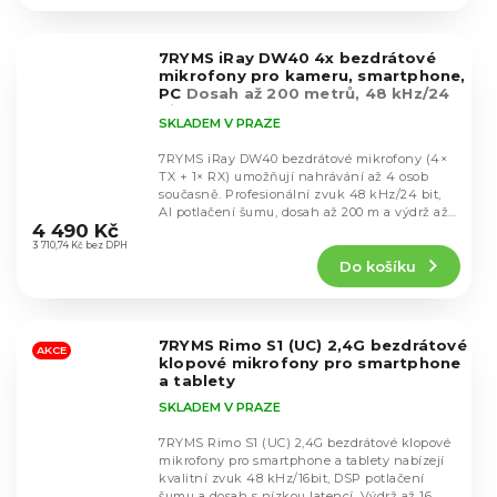
4,3
z
5
7RYMS iRay DW40 4x bezdrátové
hvězdiček.
mikrofony pro kameru, smartphone,
PC
Dosah až 200 metrů, 48 kHz/24
bit
SKLADEM V PRAZE
7RYMS iRay DW40 bezdrátové mikrofony (4×
TX + 1× RX) umožňují nahrávání až 4 osob
současně. Profesionální zvuk 48 kHz/24 bit,
Průměrné
AI potlačení šumu, dosah až 200 m a výdrž až
hodnocení
4 490 Kč
10...
produktu
3 710,74 Kč bez DPH
Do košíku
je
5,0
z
5
7RYMS Rimo S1 (UC) 2,4G bezdrátové
hvězdiček.
AKCE
klopové mikrofony pro smartphone
a tablety
SKLADEM V PRAZE
7RYMS Rimo S1 (UC) 2,4G bezdrátové klopové
mikrofony pro smartphone a tablety nabízejí
kvalitní zvuk 48 kHz/16bit, DSP potlačení
Průměrné
šumu a dosah s nízkou latencí. Výdrž až 16