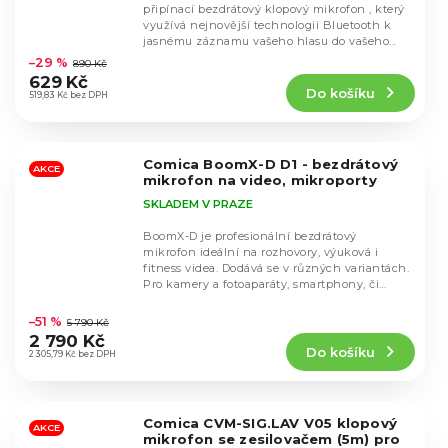
připínací bezdrátový klopový mikrofon , který
využívá nejnovější technologii Bluetooth k
Průměrné
jasnému záznamu vašeho hlasu do vašeho...
hodnocení
–29 %
890 Kč
produktu
629 Kč
Do košíku
je
519,83 Kč bez DPH
4,2
z
5
Comica BoomX-D D1 - bezdrátový
hvězdiček.
AKCE
mikrofon na video, mikroporty
SKLADEM V PRAZE
BoomX-D je profesionální bezdrátový
mikrofon ideální na rozhovory, výuková i
fitness videa. Dodává se v různých variantách.
Pro kamery a fotoaparáty, smartphony, či
Průměrné
Apple...
hodnocení
–51 %
5 790 Kč
produktu
2 790 Kč
Do košíku
je
2 305,79 Kč bez DPH
4,7
z
5
Comica CVM-SIG.LAV V05 klopový
hvězdiček.
AKCE
mikrofon se zesilovačem (5m) pro