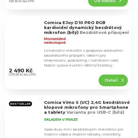
Do košíku
je
536,36 Kč bez DPH
4,3
z
5
Comica EJoy D10 PRO RGB
hvězdiček.
kardioidní dynamický bezdrátový
mikrofon (bílý)
Bezdrátové připojení
USB-C pro iPhone, Android,
Momentálně
notebooky
nedostupné
Univerzální mikrofon s podporou drátového i
bezdrátového připojení, ideální pro
streamování, podcasting i nahrávání videí.
Průměrné
Nabízí vysoce kvalitní 48kHz/24bitový
hodnocení
2 490 Kč
záznam,...
produktu
2 057,85 Kč bez DPH
Detail
je
5,0
z
5
Comica Vimo S (UC) 2,4G bezdrátové
hvězdiček.
BESTSELLER
klopové mikrofony pro Smartphone
a tablety
Varianta pro USB-C (bílá)
SKLADEM V PRAZE
Sada dvou mini bezdrátových mikrofonů pro
mobilní video a mobilní režiséry, mikrofóny