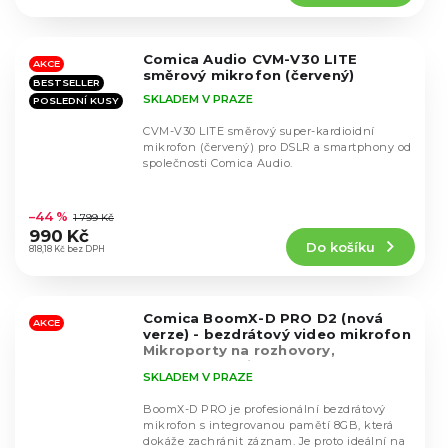
4,4
z
5
Comica Audio CVM-V30 LITE
hvězdiček.
AKCE
směrový mikrofon (červený)
BESTSELLER
SKLADEM V PRAZE
POSLEDNÍ KUSY
CVM-V30 LITE směrový super-kardioidní
mikrofon (červený) pro DSLR a smartphony od
společnosti Comica Audio.
Průměrné
hodnocení
–44 %
1 799 Kč
produktu
990 Kč
Do košíku
je
818,18 Kč bez DPH
4,5
z
5
Comica BoomX-D PRO D2 (nová
hvězdiček.
AKCE
verze) - bezdrátový video mikrofon
Mikroporty na rozhovory,
bezdrátový mikrofon
SKLADEM V PRAZE
BoomX-D PRO je profesionální bezdrátový
mikrofon s integrovanou pamětí 8GB, která
dokáže zachránit záznam. Je proto ideální na