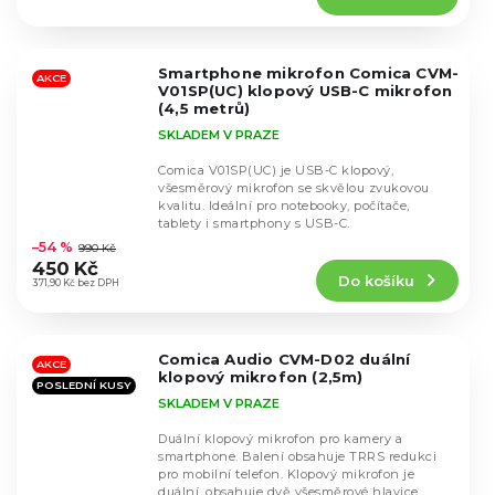
4,4
z
5
Smartphone mikrofon Comica CVM-
hvězdiček.
AKCE
V01SP(UC) klopový USB-C mikrofon
(4,5 metrů)
SKLADEM V PRAZE
Comica V01SP(UC) je USB-C klopový,
všesměrový mikrofon se skvělou zvukovou
kvalitu. Ideální pro notebooky, počítače,
Průměrné
tablety i smartphony s USB-C.
hodnocení
–54 %
990 Kč
produktu
450 Kč
Do košíku
je
371,90 Kč bez DPH
4,6
z
5
Comica Audio CVM-D02 duální
hvězdiček.
AKCE
klopový mikrofon (2,5m)
POSLEDNÍ KUSY
SKLADEM V PRAZE
Duální klopový mikrofon pro kamery a
smartphone. Balení obsahuje TRRS redukci
pro mobilní telefon. Klopový mikrofon je
duální, obsahuje dvě všesměrové hlavice.