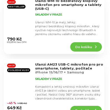
Ulanzi WM-10 bezdrátový klopový
hvězdiček.
AKCE
mikrofon pro smartphony a tablety
BESTSELLER
(USB-C)
SKLADEM V PRAZE
Ulanzi WM-10 je malý, lehký,
připínací bezdrátový klopový mikrofon , který
využívá nejnovější technologii Bluetooth k
Průměrné
jasnému záznamu vašeho hlasu do vašeho...
hodnocení
790 Kč
produktu
652,89 Kč bez DPH
Do košíku
je
4,3
z
5
Ulanzi AM23 USB-C mikrofon pro pro
hvězdiček.
AKCE
smartphone, tablety, počítače
POSLEDNÍ KUSY
iPhone 15/16/17 + Samsung
S24/S25/S26
SKLADEM V PRAZE
Kompaktní a lehký směrový mikrofon Ulanzi
AM23 je ideální volbou pro smartphone, tablet
i počítač. Nabízí čistý 360° záznam zvuku díky
Průměrné
všesměrové charakteristice, konektor typu...
hodnocení
–45 %
1 190 Kč
produktu
649 Kč