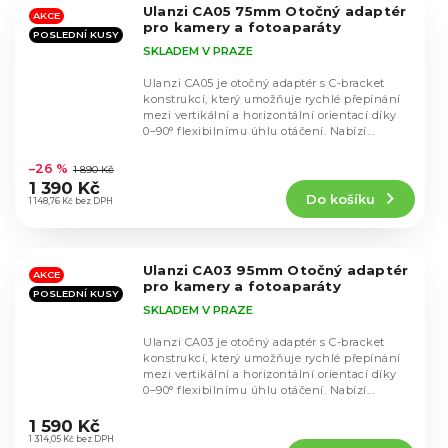
Ulanzi CA05 75mm Otočný adaptér
hvězdiček.
AKCE
pro kamery a fotoaparáty
POSLEDNÍ KUSY
SKLADEM V PRAZE
Ulanzi CA05 je otočný adaptér s C-bracket
konstrukcí, který umožňuje rychlé přepínání
mezi vertikální a horizontální orientací díky
0–90° flexibilnímu úhlu otáčení. Nabízí...
Průměrné
hodnocení
–26 %
1 890 Kč
produktu
1 390 Kč
Do košíku
je
1 148,76 Kč bez DPH
5,0
z
5
Ulanzi CA03 95mm Otočný adaptér
hvězdiček.
AKCE
pro kamery a fotoaparáty
POSLEDNÍ KUSY
SKLADEM V PRAZE
Ulanzi CA03 je otočný adaptér s C-bracket
konstrukcí, který umožňuje rychlé přepínání
mezi vertikální a horizontální orientací díky
0–90° flexibilnímu úhlu otáčení. Nabízí...
Průměrné
hodnocení
1 590 Kč
produktu
1 314,05 Kč bez DPH