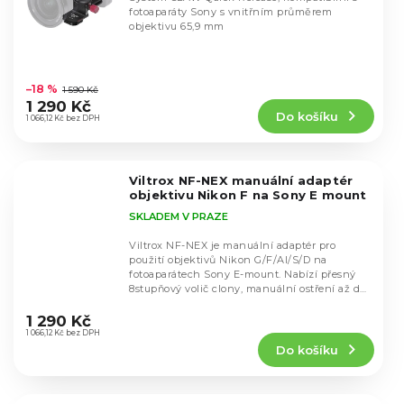
fotoaparáty Sony s vnitřním průměrem
objektivu 65,9 mm
Průměrné
hodnocení
–18 %
1 590 Kč
produktu
1 290 Kč
Do košíku
je
1 066,12 Kč bez DPH
5,0
z
5
Viltrox NF-NEX manuální adaptér
hvězdiček.
objektivu Nikon F na Sony E mount
SKLADEM V PRAZE
Viltrox NF-NEX je manuální adaptér pro
použití objektivů Nikon G/F/AI/S/D na
fotoaparátech Sony E-mount. Nabízí přesný
8stupňový volič clony, manuální ostření až do
Průměrné
nekonečna,...
hodnocení
1 290 Kč
produktu
1 066,12 Kč bez DPH
Do košíku
je
5,0
z
5