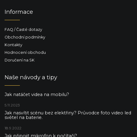
ý
p
Informace
i
s
u
FAQ / Časté dotazy
Obchodní podmínky
Kontakty
Hodnocení obchodu
Doručení na SK
Naše návody a tipy
Jak natáčet videa na mobilu?
5.11.2023
Jak nasvítit scénu bez elektřiny? Průvodce foto video led
světel na baterie.
18.9.2022
Jak připojit mikrofon k počítači?