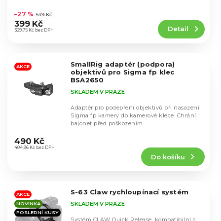
k
Průměrné
u
hodnocení
t
–27 %
549 Kč
k
produktu
ů
399 Kč
t
Detail
je
329,75 Kč bez DPH
ů
4,7
z
5
SmallRig adaptér (podpora)
hvězdiček.
AKCE
objektivů pro Sigma fp klec
BSA2650
SKLADEM V PRAZE
Adaptér pro podepření objektivů při nasazení
Sigma fp kamery do kamerové klece. Chrání
bajonet před poškozením.
Průměrné
hodnocení
490 Kč
produktu
404,96 Kč bez DPH
Do košíku
je
5,0
z
5
S-63 Claw rychloupínací systém
hvězdiček.
AKCE
SKLADEM V PRAZE
NOVINKA
POSLEDNÍ KUSY
Systém CLAW Quick Release, kompatibilní s