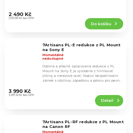
Průměrné
hodnocení
2 490 Kč
produktu
2 057,85 Kč bez DPH
Do košíku
je
4,3
z
5
7Artisans PL-E redukce z PL Mount
hvězdiček.
na Sony E
Momentálně
nedostupné
Odolná a přesně zpracovaná redukce z PL
Mount na Sony E je vyrobena z hliníkové
slitiny a nerezové oceli. Nabízí bezpečnostní
zámek s otočnou západkou a pákou pro pevné
Průměrné
uchycení...
hodnocení
3 990 Kč
produktu
3 297,52 Kč bez DPH
Detail
je
4,8
z
5
7Artisans PL-RF redukce z PL Mount
hvězdiček.
na Canon RF
Momentálně