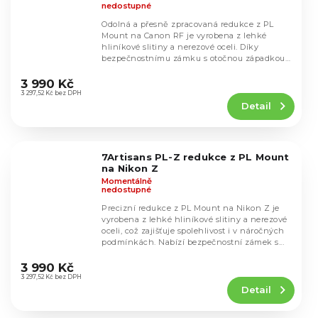
nedostupné
Odolná a přesně zpracovaná redukce z PL
Mount na Canon RF je vyrobena z lehké
hliníkové slitiny a nerezové oceli. Díky
bezpečnostnímu zámku s otočnou západkou
Průměrné
drží objektiv...
hodnocení
3 990 Kč
produktu
3 297,52 Kč bez DPH
Detail
je
5,0
z
5
7Artisans PL-Z redukce z PL Mount
hvězdiček.
na Nikon Z
Momentálně
nedostupné
Precizní redukce z PL Mount na Nikon Z je
vyrobena z lehké hliníkové slitiny a nerezové
oceli, což zajišťuje spolehlivost i v náročných
podmínkách. Nabízí bezpečnostní zámek s...
Průměrné
hodnocení
3 990 Kč
produktu
3 297,52 Kč bez DPH
Detail
je
5,0