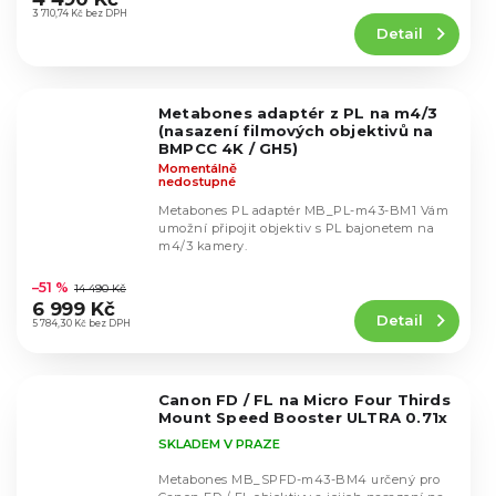
produktu
3 710,74 Kč bez DPH
Detail
je
5,0
z
5
Metabones adaptér z PL na m4/3
hvězdiček.
(nasazení filmových objektivů na
BMPCC 4K / GH5)
Momentálně
nedostupné
Metabones PL adaptér MB_PL-m43-BM1 Vám
umožní připojit objektiv s PL bajonetem na
m4/3 kamery.
Průměrné
hodnocení
–51 %
14 490 Kč
produktu
6 999 Kč
Detail
je
5 784,30 Kč bez DPH
4,8
z
5
Canon FD / FL na Micro Four Thirds
hvězdiček.
Mount Speed Booster ULTRA 0.71x
SKLADEM V PRAZE
Metabones MB_SPFD-m43-BM4 určený pro