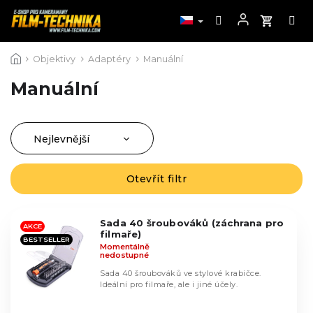
Přejít
Objektivy
Adaptéry
Manuální
na
obsah
Manuální
Nejlevnější
Ř
a
Nejprodávanější
z
Otevřít filtr
V
Nejdražší
e
ý
n
Abecedně
p
í
Sada 40 šroubováků (záchrana pro
i
AKCE
filmaře)
p
BESTSELLER
s
Momentálně
r
nedostupné
p
o
r
Sada 40 šroubováků ve stylové krabičce.
d
Ideální pro filmaře, ale i jiné účely.
o
u
d