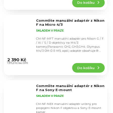
Do košíku
je
5,0
z
5
Commlite manuální adaptér z Nikon
hvězdiček.
F na Micro 4/3
SKLADEM V PRAZE
CM-NF-MFT manuální adaptér pro Nikon G / F
/ AI / S / D objektivy na M4/3
kamery(Panasonic GH2, GH3,GH4; Olympus
M4/3 OM-D E-M5; apd.) adaptér obsahuje 8-
Průměrné
stopový...
hodnocení
2 390 Kč
produktu
1 975,21 Kč bez DPH
Do košíku
je
4,6
z
5
Commlite manuální adaptér z Nikon
hvězdiček.
F na Sony E-mount
SKLADEM V PRAZE
CM-NF-NEX manuální adaptér určený pro
propojeni Nikon F objektivu a Sony E-mount
kamer.