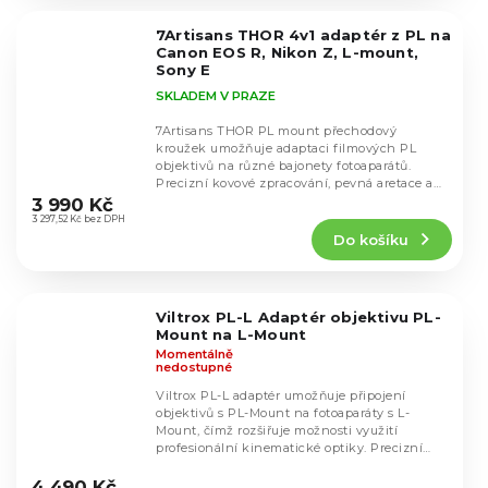
z
5
7Artisans THOR 4v1 adaptér z PL na
hvězdiček.
Canon EOS R, Nikon Z, L-mount,
Sony E
SKLADEM V PRAZE
7Artisans THOR PL mount přechodový
kroužek umožňuje adaptaci filmových PL
objektivů na různé bajonety fotoaparátů.
Průměrné
Precizní kovové zpracování, pevná aretace a
hodnocení
vysoká stabilita z...
3 990 Kč
produktu
3 297,52 Kč bez DPH
Do košíku
je
5,0
z
5
Viltrox PL-L Adaptér objektivu PL-
hvězdiček.
Mount na L-Mount
Momentálně
nedostupné
Viltrox PL-L adaptér umožňuje připojení
objektivů s PL-Mount na fotoaparáty s L-
Mount, čímž rozšiřuje možnosti využití
profesionální kinematické optiky. Precizní
Průměrné
kovová...
hodnocení
4 490 Kč