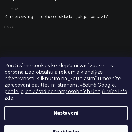
15.6.2021
Kamerový rig - z čeho se skládá a jak jej sestavit?
5.5.2021
Používáme cookies ke zlepšení vaší zkušenosti,
personalizaci obsahu a reklam a k analýze
návštěvnosti. Kliknutím na „Souhlasím“ umožníte
zpracování dat třetími stranami, včetně Google,
podle jejich Zásad ochrany osobních údajů. Více info
zde.
Copyright 2026
FILM-TECHNIKA
. Všechna práva vyhrazena.
Upravit nastavení cookies
Nastavení
Grafický návrh vytvořil a nakódoval
Shoptetak.cz
Výdejní sklad Praha: PO–PÁ 8:00–16:00. Při objednání a
Souhlasím
Vytvořil Shoptet