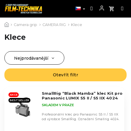
Přejít
Camera grip
CAMERA RIG
Klece
na
obsah
Klece
Nejprodávanější
Ř
a
Nejlevnější
z
Otevřít filtr
V
Nejdražší
e
ý
n
Abecedně
p
í
SmallRig “Black Mamba” klec Kit pro
i
AKCE
Panasonic LUMIX S5 II / S5 IIX 4024
p
BESTSELLER
s
SKLADEM V PRAZE
r
p
o
r
Profesionální klec pro Panasonic S5 II / S5 IIX
d
od výrobce SmallRig. Označení Smallrig 4024.
o
u
d