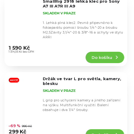
SmallRig 2918 lehká klec pro Sony
hvězdiček.
A7 III A7R III A9
SKLADEM V PRAZE
1. Lehká plná klec2. Pevně připevněno k
fotoaparátu pomocí šroubu 1/4"-20 a šroubu
M2,5Závity 3,1/4"-20 & 3/8"-16 a úchyty ve stylu
ARRI
Průměrné
hodnocení
1 590 Kč
produktu
1 314,05 Kč bez DPH
Do košíku
je
4,9
z
5
Držák ve tvar L pro světla, kamery,
hvězdiček.
AKCE
blesku
SKLADEM V PRAZE
L grip pro uchycení kamery a jiného zařízení
na výšku. Multifunkční využití. Balení
obsahuje i dva 1/4" šrouby.
Průměrné
hodnocení
–69 %
990 Kč
produktu
299 Kč