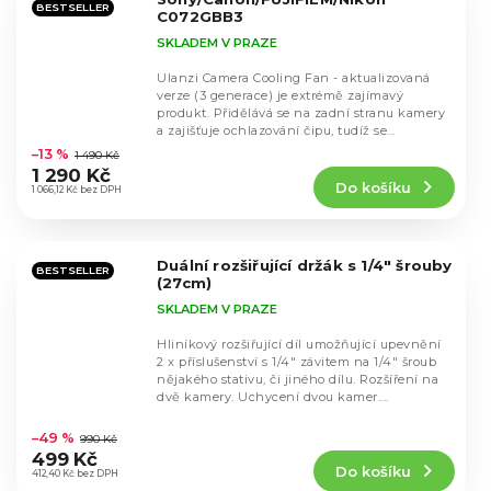
BESTSELLER
C072GBB3
SKLADEM V PRAZE
Ulanzi Camera Cooling Fan - aktualizovaná
verze (3 generace) je extrémě zajímavý
produkt. Přidělává se na zadní stranu kamery
Průměrné
a zajišťuje ochlazování čipu, tudíž se...
hodnocení
–13 %
1 490 Kč
produktu
1 290 Kč
Do košíku
je
1 066,12 Kč bez DPH
4,5
z
5
Duální rozšiřující držák s 1/4" šrouby
hvězdiček.
BESTSELLER
(27cm)
SKLADEM V PRAZE
Hliníkový rozšiřující díl umožňující upevnění
2 x příslušenství s 1/4" závitem na 1/4" šroub
nějakého stativu, či jiného dílu. Rozšíření na
dvě kamery. Uchycení dvou kamer....
Průměrné
hodnocení
–49 %
990 Kč
produktu
499 Kč
Do košíku
je
412,40 Kč bez DPH