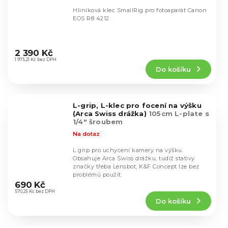
Hliníková klec SmallRig pro fotoaparát Canon
EOS R8 4212.
Průměrné
hodnocení
2 390 Kč
produktu
1 975,21 Kč bez DPH
Do košíku
je
5,0
z
5
L-grip, L-klec pro focení na výšku
hvězdiček.
(Arca Swiss drážka)
105cm L-plate s
1/4" šroubem
Na dotaz
L grip pro uchycení kamery na výšku.
Obsahuje Arca Swiss drážku, tudíž stativy
značky třeba Lensbot, K&F Concept lze bez
Průměrné
problémů použít.
hodnocení
690 Kč
produktu
570,25 Kč bez DPH
Do košíku
je
4,5
z