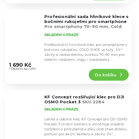
5,0
z
5
Profesionální sada hliníkové klece s
hvězdiček.
bočními rukojeťmi pro smartphone
Pro smartphony 70-90 mm, Cold
Shoe, 1/4" závity
SKLADEM V PRAZE
Profesionální hliníková klec pro smartphone s
bočními rukojeťmi, COLD SHOE úchyty, 1/4"
závity a nastavitelnou svorkou 70–90 mm pro
Průměrné
stabilní natáčení, vlogy i livestreamy....
hodnocení
1 690 Kč
produktu
1 396,69 Kč bez DPH
Do košíku
je
5,0
z
5
KF Concept rozšiřující klec pro DJI
hvězdiček.
OSMO Pocket 3
SKU.2284
SKLADEM V PRAZE
Lehká a odolná klec KF Concept pro DJI OSMO
Pocket 3 chrání kameru a umožňuje snadné
rozšíření o příslušenství díky cold shoe držáku,
portům pro akční kameru a závitu 1/4"....
Průměrné