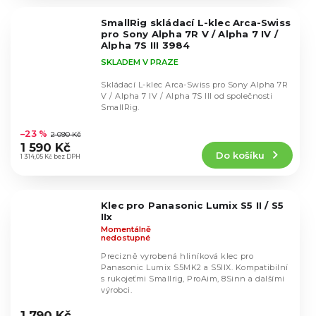
z
5
SmallRig skládací L-klec Arca-Swiss
hvězdiček.
pro Sony Alpha 7R V / Alpha 7 IV /
Alpha 7S III 3984
SKLADEM V PRAZE
Skládací L-klec Arca-Swiss pro Sony Alpha 7R
V / Alpha 7 IV / Alpha 7S III od společnosti
SmallRig.
Průměrné
hodnocení
–23 %
2 090 Kč
produktu
1 590 Kč
Do košíku
je
1 314,05 Kč bez DPH
5,0
z
5
Klec pro Panasonic Lumix S5 II / S5
hvězdiček.
IIx
Momentálně
nedostupné
Precizně vyrobená hliníková klec pro
Panasonic Lumix S5MK2 a S5IIX. Kompatibilní
s rukojeťmi Smallrig, ProAim, 8Sinn a dalšími
výrobci.
Průměrné
hodnocení
1 790 Kč