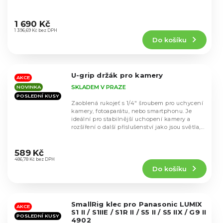
Průměrné
hodnocení
1 690 Kč
produktu
1 396,69 Kč bez DPH
Do košíku
je
5,0
z
5
U-grip držák pro kamery
hvězdiček.
AKCE
SKLADEM V PRAZE
NOVINKA
POSLEDNÍ KUSY
Zaoblená rukojeť s 1/4" šroubem pro uchycení
kamery, fotoaparátu, nebo smartphonu. Je
ideální pro stabilnější uchopení kamery a
rozšíření o další příslušenství jako jsou světla,...
Průměrné
hodnocení
589 Kč
produktu
486,78 Kč bez DPH
Do košíku
je
4,4
z
5
SmallRig klec pro Panasonic LUMIX
hvězdiček.
AKCE
S1 II / S1IIE / S1R II / S5 II / S5 IIX / G9 II
POSLEDNÍ KUSY
4902