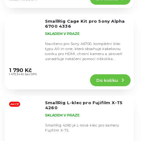
4,9
z
5
SmallRig Cage Kit pro Sony Alpha
hvězdiček.
6700 4336
SKLADEM V PRAZE
Navrženo pro Sony A6700, kompletní klec
typu All-in-one, která obsahuje kabelovou
svorku pro HDMI, chrání kameru a zároveň
usnadňuje natáčení pomocí několika
Průměrné
upevňovacích bodů...
hodnocení
1 790 Kč
produktu
1 479,34 Kč bez DPH
Do košíku
je
4,8
z
5
SmallRig L-klec pro Fujifilm X-T5
hvězdiček.
AKCE
4260
SKLADEM V PRAZE
SmallRig 4260 je L-ková klec pro kameru
Fujifilm X-T5.