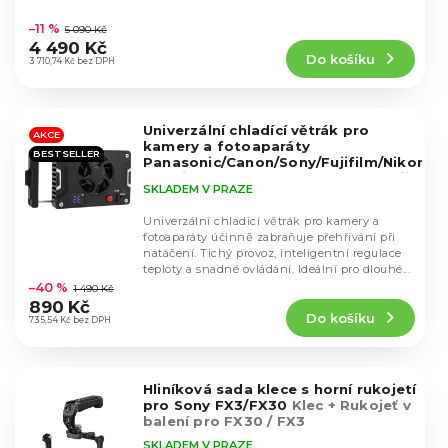
k
Průměrné
u
hodnocení
t
–11 %
5 090 Kč
k
produktu
ů
4 490 Kč
t
Do košíku
je
3 710,74 Kč bez DPH
ů
5,0
z
5
Univerzální chladící větrák pro
hvězdiček.
AKCE
kamery a fotoaparáty
BESTSELLER
Panasonic/Canon/Sony/Fujifilm/Nikon
Napájení přes USB-C - Nemá baterii,
SKLADEM V PRAZE
Extra výkonný
Univerzální chladicí větrák pro kamery a
fotoaparáty účinně zabraňuje přehřívání při
natáčení. Tichý provoz, inteligentní regulace
Průměrné
teploty a snadné ovládání. Ideální pro dlouhé...
hodnocení
–40 %
1 490 Kč
produktu
890 Kč
Do košíku
je
735,54 Kč bez DPH
5,0
z
5
Hliníková sada klece s horní rukojetí
hvězdiček.
pro Sony FX3/FX30
Klec + Rukojeť v
balení pro FX30 / FX3
SKLADEM V PRAZE