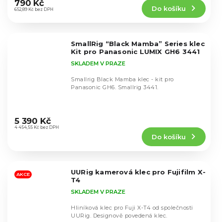
produktu
790 Kč
Do košíku
je
652,89 Kč bez DPH
4,8
z
5
SmallRig “Black Mamba” Series klec
hvězdiček.
Kit pro Panasonic LUMIX GH6 3441
SKLADEM V PRAZE
Smallrig Black Mamba klec - kit pro
Panasonic GH6. Smallrig 3441.
Průměrné
hodnocení
5 390 Kč
produktu
4 454,55 Kč bez DPH
Do košíku
je
5,0
z
5
UURig kamerová klec pro Fujifilm X-
hvězdiček.
AKCE
T4
SKLADEM V PRAZE
Hliníková klec pro Fuji X-T4 od společnosti
UURig. Designově povedená klec.