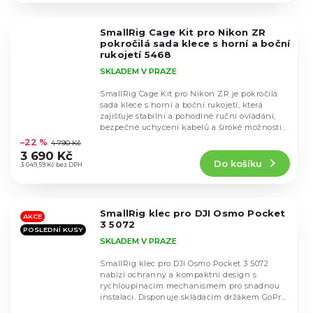
z
5
SmallRig Cage Kit pro Nikon ZR
hvězdiček.
pokročilá sada klece s horní a boční
rukojetí 5468
SKLADEM V PRAZE
SmallRig Cage Kit pro Nikon ZR je pokročilá
sada klece s horní a boční rukojetí, která
zajišťuje stabilní a pohodlné ruční ovládání,
Průměrné
bezpečné uchycení kabelů a široké možnosti...
hodnocení
–22 %
4 790 Kč
produktu
3 690 Kč
Do košíku
je
3 049,59 Kč bez DPH
5,0
z
5
SmallRig klec pro DJI Osmo Pocket
hvězdiček.
AKCE
3 5072
POSLEDNÍ KUSY
SKLADEM V PRAZE
SmallRig klec pro DJI Osmo Pocket 3 5072
nabízí ochranný a kompaktní design s
rychloupínacím mechanismem pro snadnou
instalaci. Disponuje skládacím držákem GoPro,
Průměrné
magnetickým...