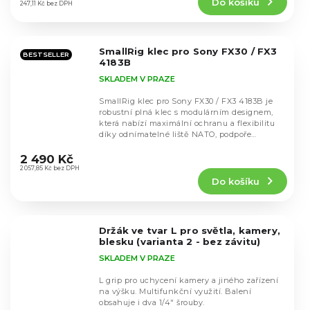
Do košíku
je
247,11 Kč bez DPH
4,6
z
5
SmallRig klec pro Sony FX30 / FX3
hvězdiček.
BESTSELLER
4183B
SKLADEM V PRAZE
SmallRig klec pro Sony FX30 / FX3 4183B je
robustní plná klec s modulárním designem,
která nabízí maximální ochranu a flexibilitu
díky odnímatelné liště NATO, podpoře
Průměrné
originální...
hodnocení
2 490 Kč
produktu
2 057,85 Kč bez DPH
Do košíku
je
5,0
z
5
Držák ve tvar L pro světla, kamery,
hvězdiček.
blesku (varianta 2 - bez závitu)
SKLADEM V PRAZE
L grip pro uchycení kamery a jiného zařízení
na výšku. Multifunkční využití. Balení
obsahuje i dva 1/4" šrouby.