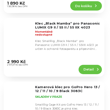
produktu
1 890 Kč
Do košíku
je
1 561,98 Kč bez DPH
4,8
z
5
Klec „Black Mamba“ pro Panasonic
hvězdiček.
LUMIX G9 II / S5 II / S5 IIX 4023
Momentálně
nedostupné
Klec SmallRig „Black Mamba“ pro
Panasonic LUMIX G9 II / S5 II / S5IIX 4023 je
určen k ochraně fotoaparátu a připevnění...
Průměrné
hodnocení
2 990 Kč
produktu
2 471,07 Kč bez DPH
Detail
je
5,0
z
5
Kamerová klec pro GoPro Hero 13 /
hvězdiček.
12 / 11 / 10 / 9 Black 3083C
SKLADEM V PRAZE
SmallRig Cage Kit pro GoPro Hero 13 / 12 / 11 /
10 / 9 Black 3083C je plná klec.