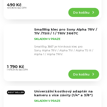
hodnocení
490 Kč
produktu
404,96 Kč bez DPH
Do košíku
je
4,8
z
5
SmallRig klec pro Sony Alpha 7RV /
hvězdiček.
7IV /7SIII / 1 / 7RIV 3667C
SKLADEM V PRAZE
SmallRig 3667 je hliníková klec pro
Sony Alpha 7RV / Alpha 7IV / Alpha 7S III /
Alpha 1 / Alpha 7RIV.
Průměrné
hodnocení
1 790 Kč
produktu
1 479,34 Kč bez DPH
Do košíku
je
4,9
z
5
Univerzální kostkový adaptér na
hvězdiček.
BESTSELLER
kameru s více závity (1/4" a 3/8")
SKLADEM V PRAZE