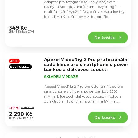
Adaptér pro fotografické účely, spojování
různých šroubů, závitů, kamerových rigů -
multifunkční využití. Adaptér ve tvaru kostky
je dodávaný se šrouby viz. fotografie.
Průměrné
hodnocení
349 Kč
produktu
288,43 Kč bez DPH
Do košíku
je
5,0
z
5
Apexel VideoRig 2 Pro profesionální
hvězdiček.
AKCE
sada klece pro smartphone s power
BESTSELLER
bankou a dálkovou spouští
SKLADEM V PRAZE
Apexel VideoRig 2 Pro profesionální klec pro
smartphone s gripem, powerbankou 2500
mAh a Bluetooth dálkovou spouští. Podpora
Průměrné
objektivů a filtrů 17 mm, 37 mm a 67 mm,
hodnocení
držák pro...
–17 %
2 790 Kč
produktu
2 290 Kč
Do košíku
je
1 892,56 Kč bez DPH
5,0
z
5