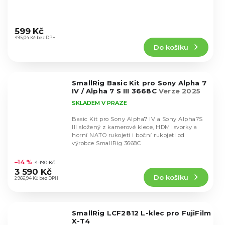
Průměrné
hodnocení
599 Kč
produktu
495,04 Kč bez DPH
Do košíku
je
4,7
z
5
SmallRig Basic Kit pro Sony Alpha 7
hvězdiček.
IV / Alpha 7 S III 3668C
Verze 2025
SKLADEM V PRAZE
Basic Kit pro Sony Alpha7 IV a Sony Alpha7S
III složený z kamerové klece, HDMI svorky a
horní NATO rukojeti i boční rukojeti od
výrobce SmallRig 3668C
Průměrné
hodnocení
–14 %
4 190 Kč
produktu
3 590 Kč
Do košíku
je
2 966,94 Kč bez DPH
4,9
z
5
SmallRig LCF2812 L-klec pro FujiFilm
hvězdiček.
X-T4