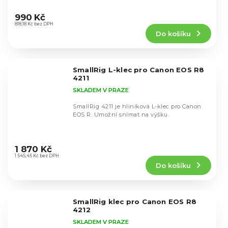
Průměrné
hodnocení
990 Kč
produktu
818,18 Kč bez DPH
Do košíku
je
4,8
z
5
SmallRig L-klec pro Canon EOS R8
hvězdiček.
4211
SKLADEM V PRAZE
SmallRig 4211 je hliníková L-klec pro Canon
EOS R. Umožní snímat na výšku.
Průměrné
hodnocení
1 870 Kč
produktu
1 545,45 Kč bez DPH
Do košíku
je
4,0
z
5
SmallRig klec pro Canon EOS R8
hvězdiček.
4212
SKLADEM V PRAZE