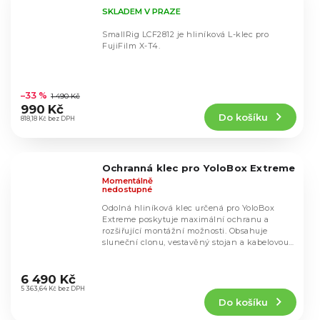
SKLADEM V PRAZE
SmallRig LCF2812 je hliníková L-klec pro
FujiFilm X-T4.
Průměrné
hodnocení
–33 %
1 490 Kč
produktu
990 Kč
Do košíku
je
818,18 Kč bez DPH
4,8
z
5
Ochranná klec pro YoloBox Extreme
hvězdiček.
Momentálně
nedostupné
Odolná hliníková klec určená pro YoloBox
Extreme poskytuje maximální ochranu a
rozšiřující montážní možnosti. Obsahuje
sluneční clonu, vestavěný stojan a kabelovou
svorku pro...
Průměrné
hodnocení
6 490 Kč
produktu
5 363,64 Kč bez DPH
Do košíku
je
5,0