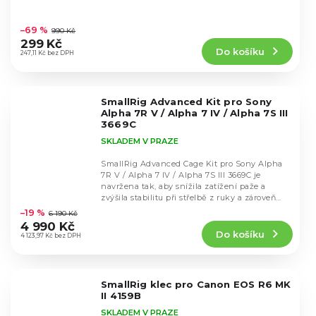
Průměrné
hodnocení
–69 %
990 Kč
produktu
299 Kč
Do košíku
je
247,11 Kč bez DPH
5,0
z
5
SmallRig Advanced Kit pro Sony
hvězdiček.
Alpha 7R V / Alpha 7 IV / Alpha 7S III
3669C
SKLADEM V PRAZE
SmallRig Advanced Cage Kit pro Sony Alpha
7R V / Alpha 7 IV / Alpha 7S III 3669C je
navržena tak, aby snížila zatížení paže a
Průměrné
zvýšila stabilitu při střelbě z ruky a zároveň...
hodnocení
–19 %
6 190 Kč
produktu
4 990 Kč
Do košíku
je
4 123,97 Kč bez DPH
4,8
z
5
SmallRig klec pro Canon EOS R6 MK
hvězdiček.
II 4159B
SKLADEM V PRAZE