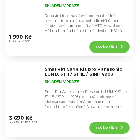
SKLADEM V PRAZE
Robustní klec navržená pro maximální
ochranu fotoaparátu a pohodlnější úchop.
Nabízí rychloupínací lišty NATO HawkLock
Průměrné
H21 na horní a boční straně, dvojici držáků
hodnocení
HawkLock H18...
1 990 Kč
produktu
1 644,63 Kč bez DPH
Do košíku
je
4,8
z
5
SmallRig Cage Kit pro Panasonic
hvězdiček.
LUMIX S1 II / S1 IIE / S1RII 4903
SKLADEM V PRAZE
SmallRig Cage Kit pro Panasonic LUMIX S1 II /
S1 IIE / S1R II (4903) je lehká a přenosná
klecová sada navržená pro maximální
flexibilitu při natáčení. Obsahuje horní rukojeť
Průměrné
s...
hodnocení
3 690 Kč
produktu
3 049,59 Kč bez DPH
Do košíku
je
5,0