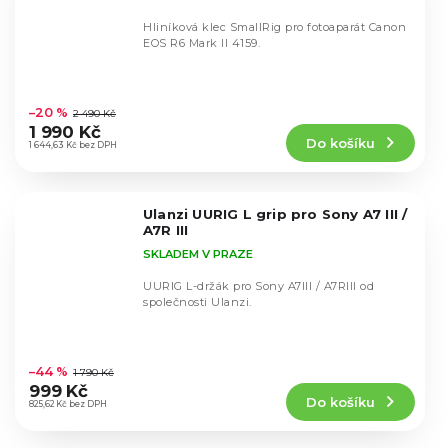
Hliníková klec SmallRig pro fotoaparát Canon
EOS R6 Mark II 4159.
Průměrné
hodnocení
–20 %
2 490 Kč
produktu
1 990 Kč
Do košíku
je
1 644,63 Kč bez DPH
4,7
z
5
Ulanzi UURIG L grip pro Sony A7 III /
hvězdiček.
A7R III
SKLADEM V PRAZE
UURIG L-držák pro Sony A7III / A7RIII od
společnosti Ulanzi.
Průměrné
hodnocení
–44 %
1 790 Kč
produktu
999 Kč
Do košíku
je
825,62 Kč bez DPH
4,6
z