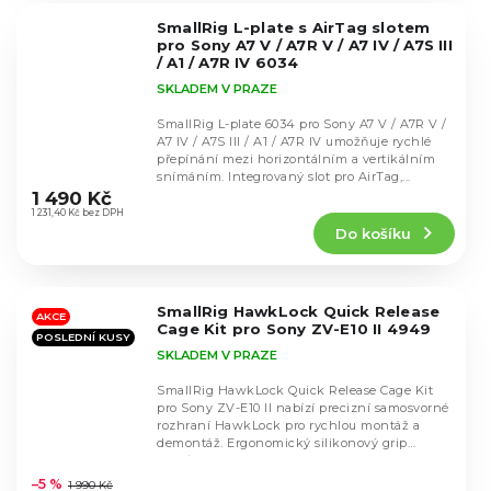
5
SmallRig L-plate s AirTag slotem
hvězdiček.
pro Sony A7 V / A7R V / A7 IV / A7S III
/ A1 / A7R IV 6034
SKLADEM V PRAZE
SmallRig L-plate 6034 pro Sony A7 V / A7R V /
A7 IV / A7S III / A1 / A7R IV umožňuje rychlé
přepínání mezi horizontálním a vertikálním
Průměrné
snímáním. Integrovaný slot pro AirTag,...
hodnocení
1 490 Kč
produktu
1 231,40 Kč bez DPH
Do košíku
je
5,0
z
5
SmallRig HawkLock Quick Release
hvězdiček.
AKCE
Cage Kit pro Sony ZV-E10 II 4949
POSLEDNÍ KUSY
SKLADEM V PRAZE
SmallRig HawkLock Quick Release Cage Kit
pro Sony ZV-E10 II nabízí precizní samosvorné
rozhraní HawkLock pro rychlou montáž a
demontáž. Ergonomický silikonový grip
Průměrné
zajišťuje...
hodnocení
–5 %
1 990 Kč