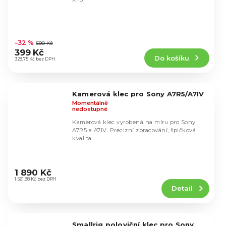
Průměrné
hodnocení
–32 %
590 Kč
produktu
399 Kč
Do košíku
je
329,75 Kč bez DPH
4,7
z
5
Kamerová klec pro Sony A7R5/A7IV
hvězdiček.
Momentálně
nedostupné
Kamerová klec vyrobená na míru pro Sony
A7R5 a A7IV. Precizní zpracování, špičková
kvalita.
Průměrné
hodnocení
1 890 Kč
produktu
1 561,98 Kč bez DPH
Detail
je
4,7
z
5
Smallrig poloviční klec pro Sony