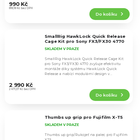
hodnocení
990 Kč
produktu
818,18 Kč bez DPH
Do košíku
je
5,0
z
5
SmallRig HawkLock Quick Release
hvězdiček.
Cage Kit pro Sony FX3/FX30 4770
SKLADEM V PRAZE
SmallRig HawkLock Quick Release Cage Kit
pro Sony FX3/FX30 4770 zvyšuje efektivitu
montáže díky systému HawkLock Quick
Release a nabízí modulární design v
Průměrné
gunmetalově šedé...
hodnocení
2 990 Kč
produktu
2 471,07 Kč bez DPH
Do košíku
je
5,0
z
5
Thumbs up grip pro Fujifilm X-T5
hvězdiček.
SKLADEM V PRAZE
Thumbs up grip/Rukojeť na palec pro Fujifilm
XT5.