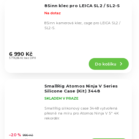
5
8Sinn klec pro LEICA SL2 / SL2-S
hvězdiček.
Na dotaz
8Sinn kamerová klec, cage pro LEICA SL2 /
SL2-S.
Průměrné
hodnocení
6 990 Kč
produktu
5 776,86 Kč bez DPH
Do košíku
je
4,5
z
5
SmallRig Atomos Ninja V Series
hvězdiček.
Silicone Case (Kit) 3448
SKLADEM V PRAZE
SmallRig silikonový case 3448 vytvořená
přesně na míru pro Atomos Ninja V 5" 4K
rekordér.
Průměrné
hodnocení
–20 %
990 Kč