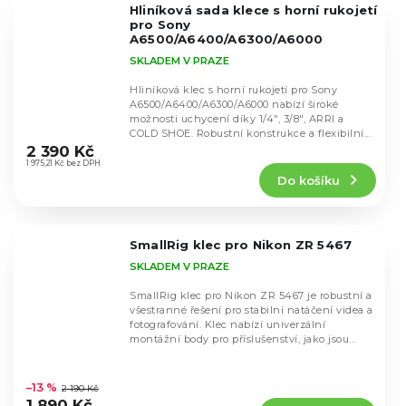
Hliníková sada klece s horní rukojetí
hvězdiček.
pro Sony
A6500/A6400/A6300/A6000
SKLADEM V PRAZE
Hliníková klec s horní rukojetí pro Sony
A6500/A6400/A6300/A6000 nabízí široké
možnosti uchycení díky 1/4", 3/8", ARRI a
Průměrné
COLD SHOE. Robustní konstrukce a flexibilní
hodnocení
rozšíření...
2 390 Kč
produktu
1 975,21 Kč bez DPH
Do košíku
je
5,0
z
5
SmallRig klec pro Nikon ZR 5467
hvězdiček.
SKLADEM V PRAZE
SmallRig klec pro Nikon ZR 5467 je robustní a
všestranné řešení pro stabilní natáčení videa a
fotografování. Klec nabízí univerzální
montážní body pro příslušenství, jako jsou...
Průměrné
hodnocení
–13 %
2 190 Kč
produktu
1 890 Kč