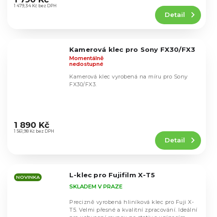
produktu
1 479,34 Kč bez DPH
Detail
je
4,8
z
5
Kamerová klec pro Sony FX30/FX3
hvězdiček.
Momentálně
nedostupné
Kamerová klec vyrobená na míru pro Sony
FX30/FX3.
Průměrné
hodnocení
1 890 Kč
produktu
1 561,98 Kč bez DPH
Detail
je
5,0
z
5
L-klec pro Fujifilm X-T5
hvězdiček.
NOVINKA
SKLADEM V PRAZE
Precizně vyrobená hliníková klec pro Fuji X-
T5. Velmi přesné a kvalitní zpracování. Ideální