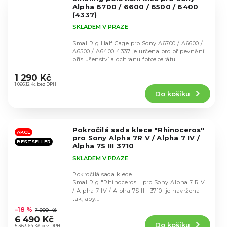
hvězdiček.
Alpha 6700 / 6600 / 6500 / 6400
(4337)
SKLADEM V PRAZE
SmallRig Half Cage pro Sony A6700 / A6600 /
A6500 / A6400 4337 je určena pro připevnění
příslušenství a ochranu fotoaparátu.
Průměrné
hodnocení
1 290 Kč
produktu
1 066,12 Kč bez DPH
Do košíku
je
4,8
z
5
Pokročilá sada klece "Rhinoceros"
hvězdiček.
AKCE
pro Sony Alpha 7R V / Alpha 7 IV /
BESTSELLER
Alpha 7S III 3710
SKLADEM V PRAZE
Pokročilá sada klece
SmallRig "Rhinoceros" pro Sony Alpha 7 R V
/ Alpha 7 IV / Alpha 7S III 3710 je navržena
Průměrné
tak, aby...
hodnocení
–18 %
7 999 Kč
produktu
6 490 Kč
Do košíku
je
5 363,64 Kč bez DPH