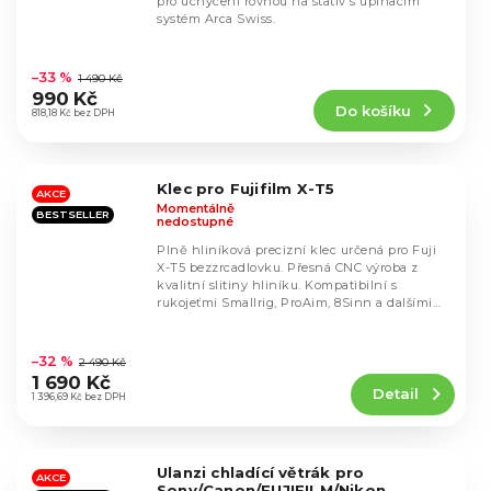
pro uchycení rovnou na stativ s upínacím
systém Arca Swiss.
Průměrné
hodnocení
–33 %
1 490 Kč
produktu
990 Kč
Do košíku
je
818,18 Kč bez DPH
5,0
z
5
Klec pro Fujifilm X-T5
hvězdiček.
AKCE
Momentálně
BESTSELLER
nedostupné
Plně hliníková precizní klec určená pro Fuji
X-T5 bezzrcadlovku. Přesná CNC výroba z
kvalitní slitiny hliníku. Kompatibilní s
rukojeťmi Smallrig, ProAim, 8Sinn a dalšími
výrobci.
Průměrné
hodnocení
–32 %
2 490 Kč
produktu
1 690 Kč
Detail
je
1 396,69 Kč bez DPH
5,0
z
5
Ulanzi chladící větrák pro
hvězdiček.
AKCE
Sony/Canon/FUJIFILM/Nikon