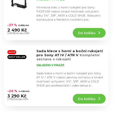
Hliníková klec s horní rukojetí pro Sony
FX3/FX30 nabízí široké možnosti uchycení
díky 1/4", 3/8", ARRI a COLD SHOE. Robustní
Průměrné
konstrukce a flexibilní rozšíření pro
hodnocení
profesionální...
–37 %
3 990 Kč
produktu
2 490 Kč
Do košíku
je
2 057,85 Kč bez DPH
5,0
z
5
Sada klece s horní a boční rukojetí
hvězdiček.
AKCE
pro Sony A7 IV / A7R V
Kompletní
BESTSELLER
sestava s rukojetí
SKLADEM V PRAZE
Sada klece s horní a boční rukojetí pro Sony
A7 IV / A7R V nabízí pevnou ochranu a široké
možnosti uchycení. 1/4", 3/8", ARRI a COLD
Průměrné
SHOE pro profesionální video setup a...
hodnocení
–26 %
4 490 Kč
produktu
3 290 Kč
Do košíku
je
2 719,01 Kč bez DPH
5,0
z
5