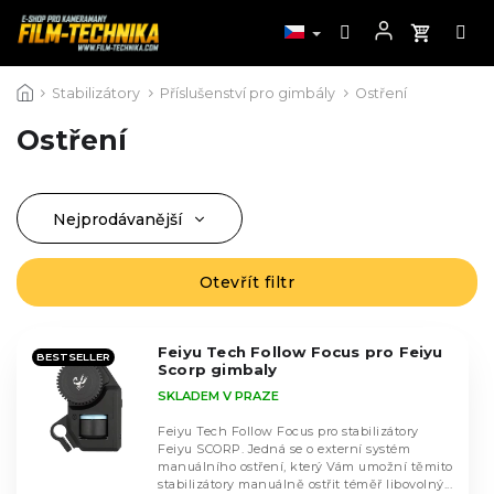
Přejít
Stabilizátory
Příslušenství pro gimbály
Ostření
na
obsah
Ostření
Nejprodávanější
Ř
a
Nejlevnější
z
Otevřít filtr
V
Nejdražší
e
ý
n
Abecedně
p
í
Feiyu Tech Follow Focus pro Feiyu
i
BESTSELLER
Scorp gimbaly
p
s
SKLADEM V PRAZE
r
p
o
r
Feiyu Tech Follow Focus pro stabilizátory
d
Feiyu SCORP. Jedná se o externí systém
o
manuálního ostření, který Vám umožní těmito
u
d
stabilizátory manuálně ostřit téměř libovolný...