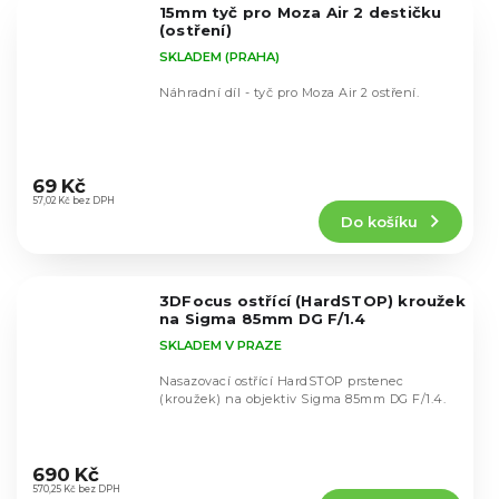
15mm tyč pro Moza Air 2 destičku
hvězdiček.
(ostření)
SKLADEM (PRAHA)
Náhradní díl - tyč pro Moza Air 2 ostření.
Průměrné
hodnocení
69 Kč
produktu
57,02 Kč bez DPH
Do košíku
je
5,0
z
5
3DFocus ostřící (HardSTOP) kroužek
hvězdiček.
na Sigma 85mm DG F/1.4
SKLADEM V PRAZE
Nasazovací ostřící HardSTOP prstenec
(kroužek) na objektiv Sigma 85mm DG F/1.4.
Průměrné
hodnocení
690 Kč
produktu
570,25 Kč bez DPH