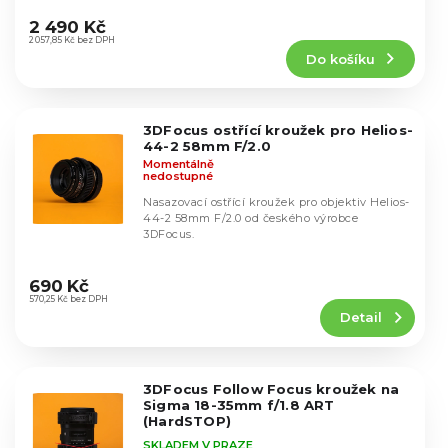
k
Průměrné
u
hodnocení
t
2 490 Kč
k
produktu
2 057,85 Kč bez DPH
ů
t
Do košíku
je
ů
4,8
z
5
3DFocus ostřící kroužek pro Helios-
hvězdiček.
44-2 58mm F/2.0
Momentálně
nedostupné
Nasazovací ostřící kroužek pro objektiv Helios-
44-2 58mm F/2.0 od českého výrobce
3DFocus.
Průměrné
hodnocení
690 Kč
produktu
570,25 Kč bez DPH
Detail
je
5,0
z
5
3DFocus Follow Focus kroužek na
hvězdiček.
Sigma 18-35mm f/1.8 ART
(HardSTOP)
SKLADEM V PRAZE