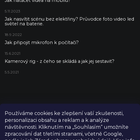
Jak natáčet videa na mobilu?
5.11.2023
Jak nasvítit scénu bez elektřiny? Průvodce foto video led
světel na baterie.
18.9.2022
Jak připojit mikrofon k počítači?
15.6.2021
Kamerový rig - z čeho se skládá a jak jej sestavit?
5.5.2021
Používáme cookies ke zlepšení vaší zkušenosti,
personalizaci obsahu a reklam a k analýze
návštěvnosti. Kliknutím na „Souhlasím“ umožníte
zpracování dat třetími stranami, včetně Google,