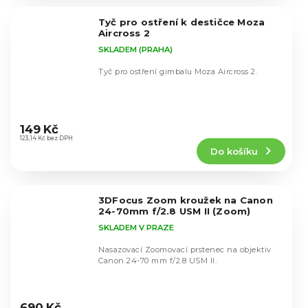
z
5
Tyč pro ostření k destičce Moza
hvězdiček.
Aircross 2
SKLADEM (PRAHA)
Tyč pro ostření gimbalu Moza Aircross 2.
Průměrné
hodnocení
149 Kč
produktu
123,14 Kč bez DPH
Do košíku
je
5,0
z
5
3DFocus Zoom kroužek na Canon
hvězdiček.
24-70mm f/2.8 USM II (Zoom)
SKLADEM V PRAZE
Nasazovací Zoomovací prstenec na objektiv
Canon 24-70 mm f/2.8 USM II.
Průměrné
hodnocení
690 Kč