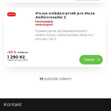
5,0
z
5
iFocus ovládací prvek pro Moza
hvězdiček.
AKCE
Air/Aircross/Air 2
Momentálně
nedostupné
Ovládací prvek pro bezdrátové boční
ostření iFocus, určené gimbaly Moza Air /
Aircross / Air 2.
Průměrné
hodnocení
–65 %
3 790 Kč
produktu
1 290 Kč
Detail
je
1 066,12 Kč bez DPH
4,9
z
5
19
položek celkem
hvězdiček.
O
v
l
á
d
Z
Kontakt
a
á
c