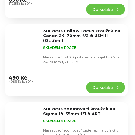
produktu
570,25 Kč bez DPH
Do košíku
je
5,0
z
5
3DFocus Follow Focus kroužek na
hvězdiček.
Canon 24-70mm f/2.8 USM II
(Ostření)
SKLADEM V PRAZE
Nasazovací ostřící prstenec na objektiv Canon
24-70 mm f/2.8 USM II.
Průměrné
hodnocení
490 Kč
produktu
404,96 Kč bez DPH
Do košíku
je
5,0
z
5
3DFocus zoomovací kroužek na
hvězdiček.
Sigma 18-35mm f/1.8 ART
SKLADEM V PRAZE
Nasazovací zoomovací prstenec na objektiv