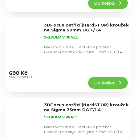
Do košíku
je
5,0
z
5
3DFocus ostřící (HardSTOP) kroužek
hvězdiček.
na Sigma 50mm DG F/1.4
SKLADEM V PRAZE
Nasazovací ostřící HardSTOP prstenec
(kroužek) na objektiv Sigma 50mm DG F/1.4.
Průměrné
hodnocení
690 Kč
produktu
570,25 Kč bez DPH
Do košíku
je
5,0
z
5
3DFocus ostřící (HardSTOP) kroužek
hvězdiček.
na Sigma 35mm DG F/1.4
SKLADEM V PRAZE
Nasazovací ostřící HardSTOP prstenec
(kroužek) na objektiv Sigma 35mm DG F/1.4