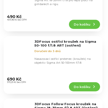
Sigma Art 18-35mm f/1.8 pro lepší práci na
gimbalech a rigu.
Průměrné
hodnocení
490 Kč
produktu
404,96 Kč bez DPH
Do košíku
je
5,0
z
5
3DFocus ostřící kroužek na Sigma
hvězdiček.
50-100 f/1.8 ART (ostření)
Doručení do 3 dnů
Nasazovací ostřící prstenec (kroužek) na
objektiv Sigma Art 50-100mm f/1.8.
Průměrné
hodnocení
690 Kč
produktu
570,25 Kč bez DPH
Do košíku
je
5,0
z
5
3DFocus Follow Focus kroužek na
hvězdiček.
Sigma 18-35mm f/1.8 ART (Ostření)