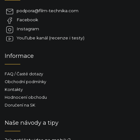
p
í
a
p
podpora
@
film-technika.com
t
r
Facebook
í
v
k
Instagram
y
YouTube kanál (recenze i testy)
v
ý
p
Informace
i
s
u
FAQ / Časté dotazy
Obchodní podmínky
Kontakty
Hodnocení obchodu
Doručení na SK
Naše návody a tipy