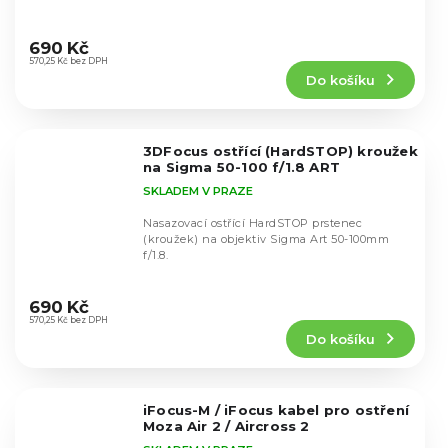
Průměrné
hodnocení
690 Kč
produktu
570,25 Kč bez DPH
Do košíku
je
5,0
z
5
3DFocus ostřící (HardSTOP) kroužek
hvězdiček.
na Sigma 50-100 f/1.8 ART
SKLADEM V PRAZE
Nasazovací ostřící HardSTOP prstenec
(kroužek) na objektiv Sigma Art 50-100mm
f/1.8.
Průměrné
hodnocení
690 Kč
produktu
570,25 Kč bez DPH
Do košíku
je
5,0
z
5
iFocus-M / iFocus kabel pro ostření
hvězdiček.
Moza Air 2 / Aircross 2