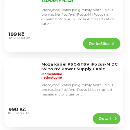
SKLADEM V PRAZE
Propojovací kabel pro gimbaly Moza - slouží
pro napájení ostření iFocus-M iFocus na
gimalech Moza Air 2, Moza Aircross 2 i Moza
Air 2S.
Průměrné
hodnocení
199 Kč
produktu
164,46 Kč bez DPH
Do košíku
je
4,5
z
5
Moza kabel PSC-5T8V iFocus-M DC
hvězdiček.
5V to 8V Power Supply Cable
Momentálně
nedostupné
Propojovací kabel pro gimbaly Moza - slouží
pro napájení ostření iFocus-M bez nutnosti
napájet motor z gimbalu.
Průměrné
hodnocení
990 Kč
produktu
818,18 Kč bez DPH
Detail
je
5,0