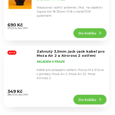
Nasazovací ostřící prstenec (1ks) na objektiv
Sigma Art 18-35mm f/1.8 s HardSTOP
systémem.
Průměrné
hodnocení
690 Kč
produktu
570,25 Kč bez DPH
Do košíku
je
4,3
z
5
Zahnutý 3,5mm jack-jack kabel pro
hvězdiček.
AKCE
Moza Air 2 a Aircross 2 ostření
SKLADEM V PRAZE
Kabel pro propojení ostření iFocus-M a iFocus
s gimbaly Moza Air 2, Moza Air 2S, Moza
Aircross 2.
Průměrné
hodnocení
349 Kč
produktu
288,43 Kč bez DPH
Do košíku
je
5,0
z
5