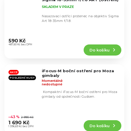
SKLADEM V PRAZE
Nasazovací ostřící prstenec na objektiv Sigma
Art 18-35mm f/1.8.
Průměrné
hodnocení
590 Kč
produktu
487,60 Kč bez DPH
Do košíku
je
4,8
z
5
iFocus-M boční ostření pro Moza
hvězdiček.
AKCE
gimbaly
POSLEDNÍ KUSY
Momentálně
nedostupné
Kompaktní iFocus-M boční ostření pro Moza
gimbaly od společnosti Gudsen.
Průměrné
hodnocení
–43 %
2 990 Kč
produktu
1 690 Kč
Do košíku
je
1 396,69 Kč bez DPH