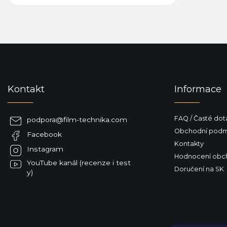
Z
á
p
a
Kontakt
Informace
t
í
FAQ / Časté dot
podpora
@
film-technika.com
Obchodní podm
Facebook
Kontakty
Instagram
Hodnocení obc
YouTube kanál (recenze i test
Doručení na SK
y)