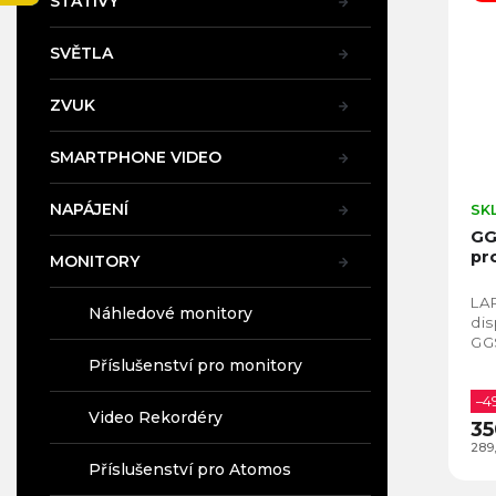
n
STATIVY
p
Ne
a
í
i
n
A
p
SVĚTLA
s
e
r
p
l
o
r
ZVUK
d
o
u
d
SMARTPHONE VIDEO
k
u
t
k
NAPÁJENÍ
SK
ů
t
GG
ů
pr
MONITORY
LA
Náhledové monitory
dis
GG
Příslušenství pro monitory
–4
Video Rekordéry
35
289
Příslušenství pro Atomos