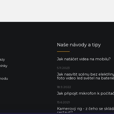
Naše návody a tipy
Jak natáčet videa na mobilu?
azy
ínky
5.11.2023
Jak nasvítit scénu bez elektři
foto video led světel na baterie
hodu
18.9.2022
Jak připojit mikrofon k počítač
15.6.2021
Kamerový rig - z čeho se skládá 
sestavit?