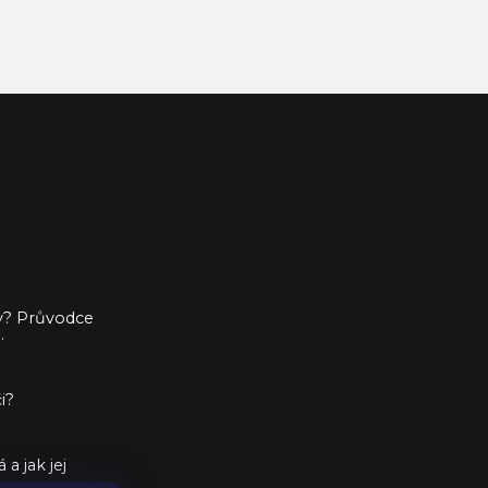
ny? Průvodce
.
i?
a jak jej