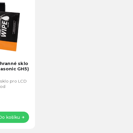
Průměrné
hodnocení
hranné sklo
produktu
nasonic GH5)
je
5,0
sklo pro LCD
z
 od
5
hvězdiček.
Do košíku