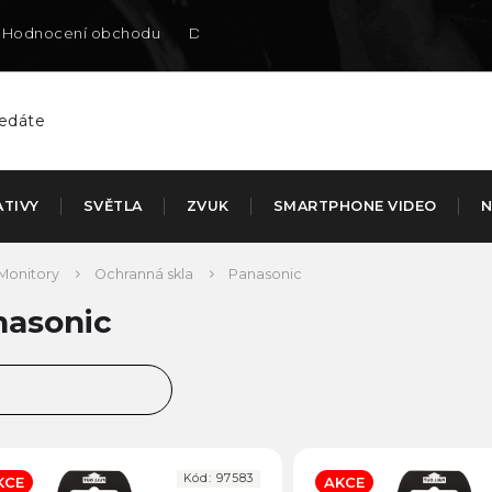
Hodnocení obchodu
Doručení na SK
ATIVY
SVĚTLA
ZVUK
SMARTPHONE VIDEO
N
Monitory
Ochranná skla
Panasonic
nasonic
ejprodávanější
jlevnější
Kód:
97583
KCE
AKCE