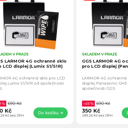
jdražší
becedně
LADEM V PRAZE
Průměrné
SKLADEM V PRAZE
hodnocení
S LARMOR 4G ochranné sklo
GGS LARMOR 4G oc
produktu
o LCD displej (Lumix S1/S1R)
pro LCD displej (Pa
je
5,0
RMOR 4G ochranné sklo pro LCD
LARMOR 4G ochranné 
z
plej Lumix S1/S1R od společnosti
displej Panasonic GH5
5
S.
společnosti GGS.
hvězdiček.
690 Kč
690 Kč
9 %
–49 %
0 Kč
350 Kč
Do košíku
,26 Kč bez DPH
289,26 Kč bez DPH