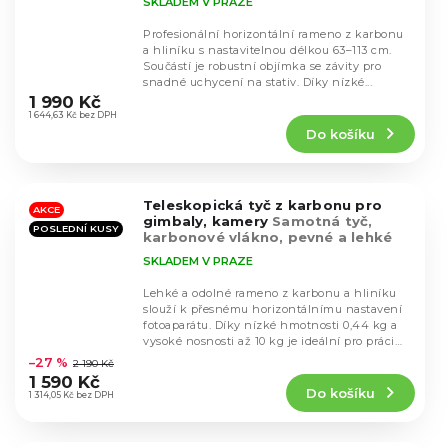
SKLADEM V PRAZE
Profesionální horizontální rameno z karbonu
a hliníku s nastavitelnou délkou 63–113 cm.
Součástí je robustní objímka se závity pro
Průměrné
snadné uchycení na stativ. Díky nízké...
hodnocení
1 990 Kč
produktu
1 644,63 Kč bez DPH
Do košíku
je
5,0
z
5
Teleskopická tyč z karbonu pro
hvězdiček.
AKCE
gimbaly, kamery
Samotná tyč,
POSLEDNÍ KUSY
karbonové vlákno, pevné a lehké
SKLADEM V PRAZE
Lehké a odolné rameno z karbonu a hliníku
slouží k přesnému horizontálnímu nastavení
fotoaparátu. Díky nízké hmotnosti 0,44 kg a
Průměrné
vysoké nosnosti až 10 kg je ideální pro práci
hodnocení
ve...
–27 %
2 190 Kč
produktu
1 590 Kč
Do košíku
je
1 314,05 Kč bez DPH
5,0
z