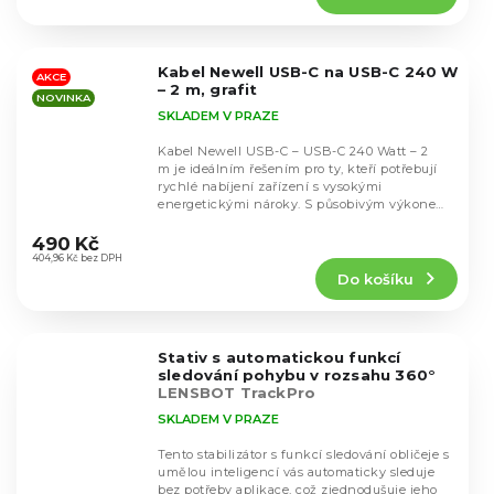
5,0
z
5
Kabel Newell USB-C na USB-C 240 W
hvězdiček.
AKCE
– 2 m, grafit
NOVINKA
SKLADEM V PRAZE
Kabel Newell USB-C – USB-C 240 Watt – 2
m je ideálním řešením pro ty, kteří potřebují
rychlé nabíjení zařízení s vysokými
energetickými nároky. S působivým výkonem
Průměrné
240...
hodnocení
490 Kč
produktu
404,96 Kč bez DPH
Do košíku
je
5,0
z
5
Stativ s automatickou funkcí
hvězdiček.
sledování pohybu v rozsahu 360°
LENSBOT TrackPro
SKLADEM V PRAZE
Tento stabilizátor s funkcí sledování obličeje s
umělou inteligencí vás automaticky sleduje
bez potřeby aplikace, což zjednodušuje jeho