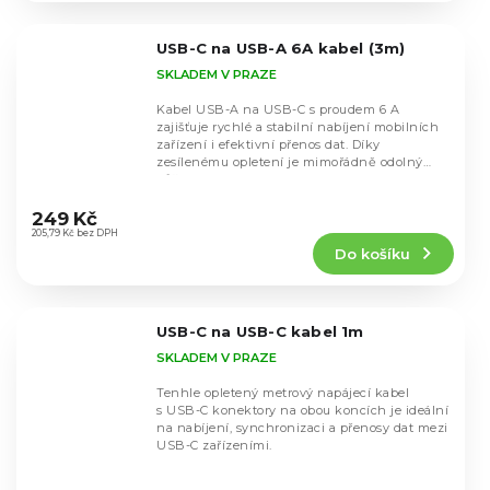
z
5
USB-C na USB-A 6A kabel (3m)
hvězdiček.
SKLADEM V PRAZE
Kabel USB-A na USB-C s proudem 6 A
zajišťuje rychlé a stabilní nabíjení mobilních
zařízení i efektivní přenos dat. Díky
zesílenému opletení je mimořádně odolný
vůči ohýbání a...
Průměrné
hodnocení
249 Kč
produktu
205,79 Kč bez DPH
Do košíku
je
5,0
z
5
USB-C na USB-C kabel 1m
hvězdiček.
SKLADEM V PRAZE
Tenhle opletený metrový napájecí kabel
s USB-C konektory na obou koncích je ideální
na nabíjení, synchronizaci a přenosy dat mezi
USB-C zařízeními.
Průměrné