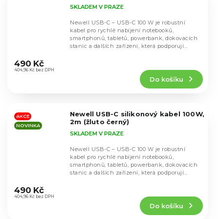
SKLADEM V PRAZE
Newell USB-C – USB-C 100 W je robustní
kabel pro rychlé nabíjení notebooků,
smartphonů, tabletů, powerbank, dokovacích
stanic a dalších zařízení, která podporují...
Průměrné
hodnocení
490 Kč
produktu
404,96 Kč bez DPH
Do košíku
je
5,0
z
5
Newell USB-C silikonový kabel 100W,
hvězdiček.
AKCE
2m (žluto černý)
NOVINKA
SKLADEM V PRAZE
Newell USB-C – USB-C 100 W je robustní
kabel pro rychlé nabíjení notebooků,
smartphonů, tabletů, powerbank, dokovacích
stanic a dalších zařízení, která podporují...
Průměrné
hodnocení
490 Kč
produktu
404,96 Kč bez DPH
Do košíku
je
5,0