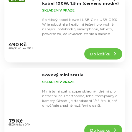
hvězdiček.
kabel 100W, 1,5 m (červeno modrý)
SKLADEM V PRAZE
Spirálový kabel Newell USB-C na USB-C 100
W je robustní a flexibilní řešení pro rychlé
nabíjení notebooků, smartphonů, tabletů,
powerbank, dokovacích stanic a dalších
Průměrné
zařízení,...
hodnocení
490 Kč
produktu
404,96 Kč bez DPH
Do košíku
je
4,7
z
5
Kovový mini stativ
hvězdiček.
SKLADEM V PRAZE
Miniaturní stativ, super skladný, ideální pro
natáčení na smartphone, lehčí fotoaparáty a
kamery. Obsahuje standardní 1/4" šroub, což
umožňuje snadné rozšíření o další...
Průměrné
hodnocení
79 Kč
produktu
65,29 Kč bez DPH
Do košíku
je