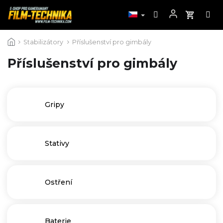
Přejít
Stabilizátory
Příslušenství pro gimbály
na
obsah
Příslušenství pro gimbály
Gripy
Stativy
Ostření
Baterie