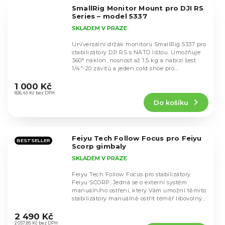
5
SmallRig Monitor Mount pro DJI RS
hvězdiček.
Series – model 5337
SKLADEM V PRAZE
Univerzální držák monitoru SmallRig 5337 pro
stabilizátory DJI RS s NATO lištou. Umožňuje
360° náklon, nosnost až 1,5 kg a nabízí šest
1/4"-20 závitů a jeden cold shoe pro...
Průměrné
hodnocení
1 000 Kč
produktu
826,45 Kč bez DPH
Do košíku
je
5,0
z
5
Feiyu Tech Follow Focus pro Feiyu
hvězdiček.
BESTSELLER
Scorp gimbaly
SKLADEM V PRAZE
Feiyu Tech Follow Focus pro stabilizátory
Feiyu SCORP. Jedná se o externí systém
manuálního ostření, který Vám umožní těmito
stabilizátory manuálně ostřit téměř libovolný...
Průměrné
hodnocení
2 490 Kč
produktu
2 057,85 Kč bez DPH