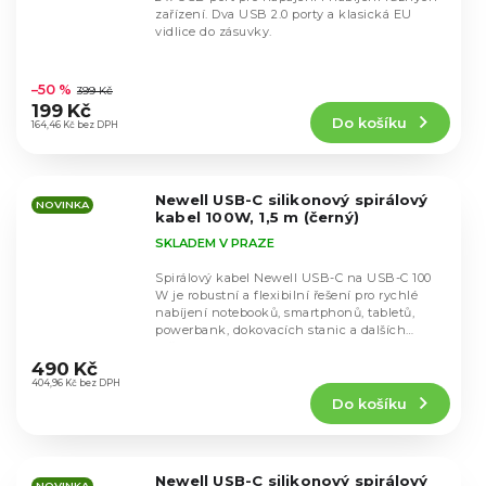
zařízení. Dva USB 2.0 porty a klasická EU
vidlice do zásuvky.
Průměrné
hodnocení
–50 %
399 Kč
produktu
199 Kč
Do košíku
je
164,46 Kč bez DPH
4,9
z
5
Newell USB-C silikonový spirálový
hvězdiček.
NOVINKA
kabel 100W, 1,5 m (černý)
SKLADEM V PRAZE
Spirálový kabel Newell USB-C na USB-C 100
W je robustní a flexibilní řešení pro rychlé
nabíjení notebooků, smartphonů, tabletů,
powerbank, dokovacích stanic a dalších
Průměrné
zařízení,...
hodnocení
490 Kč
produktu
404,96 Kč bez DPH
Do košíku
je
5,0
z
5
Newell USB-C silikonový spirálový
NOVINKA