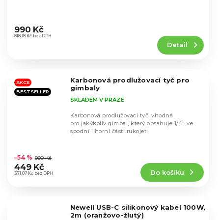
Průměrné
hodnocení
990 Kč
produktu
818,18 Kč bez DPH
Detail
je
4,5
z
5
Karbonová prodlužovací tyč pro
hvězdiček.
AKCE
gimbaly
BESTSELLER
SKLADEM V PRAZE
Karbonová prodlužovací tyč, vhodná
pro jakýkoliv gimbal, který obsahuje 1/4" ve
spodní i horní části rukojeti.
Průměrné
hodnocení
–54 %
990 Kč
produktu
449 Kč
Do košíku
je
371,07 Kč bez DPH
4,9
z
5
Newell USB-C silikonový kabel 100W,
hvězdiček.
2m (oranžovo-žlutý)