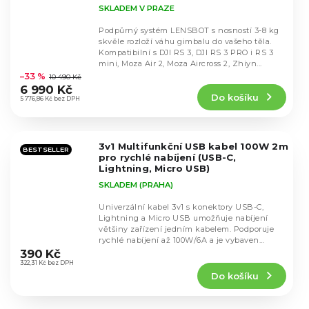
Scorp 3, Zhiyun Crane 4 apod.
SKLADEM V PRAZE
Podpůrný systém LENSBOT s nosností 3-8 kg
skvěle rozloží váhu gimbalu do vašeho těla.
Kompatibilní s DJI RS 3, DJI RS 3 PRO i RS 3
Průměrné
mini, Moza Air 2, Moza Aircross 2, Zhiyn...
hodnocení
–33 %
10 490 Kč
produktu
6 990 Kč
Do košíku
je
5 776,86 Kč bez DPH
4,4
z
5
3v1 Multifunkční USB kabel 100W 2m
hvězdiček.
BESTSELLER
pro rychlé nabíjení (USB-C,
Lightning, Micro USB)
SKLADEM (PRAHA)
Univerzální kabel 3v1 s konektory USB-C,
Lightning a Micro USB umožňuje nabíjení
většiny zařízení jedním kabelem. Podporuje
Průměrné
rychlé nabíjení až 100W/6A a je vybaven
hodnocení
inteligentním...
390 Kč
produktu
322,31 Kč bez DPH
Do košíku
je
4,8
z