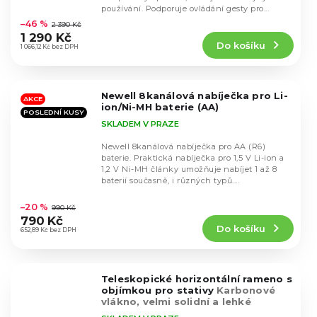
Průměrné
používání. Podporuje ovládání gesty pro...
hodnocení
–46 %
2 390 Kč
produktu
1 290 Kč
Do košíku
je
1 066,12 Kč bez DPH
4,1
z
5
Newell 8kanálová nabíječka pro Li-
hvězdiček.
AKCE
ion/Ni-MH baterie (AA)
POSLEDNÍ KUSY
SKLADEM V PRAZE
Newell 8kanálová nabíječka pro AA (R6)
baterie. Praktická nabíječka pro 1,5 V Li-ion a
1,2 V Ni-MH články umožňuje nabíjet 1 až 8
baterií současně, i různých typů....
Průměrné
hodnocení
–20 %
990 Kč
produktu
790 Kč
Do košíku
je
652,89 Kč bez DPH
5,0
z
5
Teleskopické horizontální rameno s
hvězdiček.
objímkou pro stativy
Karbonové
vlákno, velmi solidní a lehké