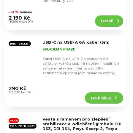
Pro SmallRig 3027.
Průměrné
hodnocení
–31 %
3 190 Kč
produktu
2 190 Kč
Detail
je
1 809,92 Kč bez DPH
5,0
z
5
USB-C na USB-A 6A kabel (5m)
hvězdiček.
BESTSELLER
SKLADEM V PRAZE
Kabel USB-A na USB-C s proudem 6 A
zajišťuje rychlé a stabilní nabíjení mobilních
zařízení i efektivní přenos dat. Díky
zesílenému opletení je mimořádně odolný
vůči ohýbání a...
Průměrné
hodnocení
290 Kč
produktu
239,67 Kč bez DPH
Do košíku
je
5,0
z
5
Vesta s ramenem pro zlepšení
hvězdiček.
AKCE
stabilizace a odlehčení gimbalu DJI
POSLEDNÍ KUSY
RS3, DJI RS4, Feiyu Scorp 2, Feiyu