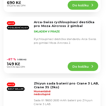
produktu
690 Kč
Do košíku
je
570,25 Kč bez DPH
5,0
z
5
Arca-Swiss rychloupínací destička
hvězdiček.
AKCE
pro Moza Aircross 2 gimbal
POSLEDNÍ KUSY
SKLADEM V PRAZE
Rychloupínací destička standardu Arca-Swiss
pro gimbal Moza Aircross 2.
Průměrné
hodnocení
–87 %
1 190 Kč
produktu
149 Kč
Do košíku
je
123,14 Kč bez DPH
5,0
z
5
Zhiyun sada baterií pro Crane 3 LAB,
hvězdiček.
AKCE
Crane 3S (3ks)
BESTSELLER
Momentálně
nedostupné
Sada tří 18650 2600 mAh baterií pro Zhiyun
Crane 3 LAB.