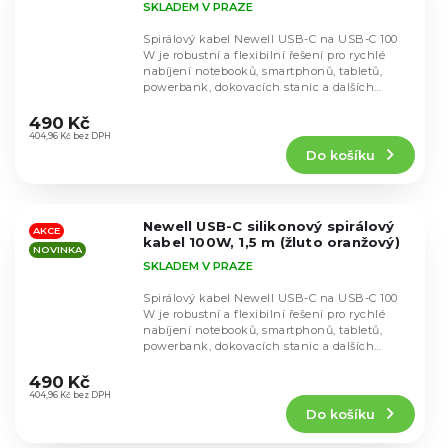
SKLADEM V PRAZE
Spirálový kabel Newell USB-C na USB-C 100
W je robustní a flexibilní řešení pro rychlé
nabíjení notebooků, smartphonů, tabletů,
powerbank, dokovacích stanic a dalších
Průměrné
zařízení,...
hodnocení
490 Kč
produktu
404,96 Kč bez DPH
Do košíku
je
5,0
z
5
Newell USB-C silikonový spirálový
hvězdiček.
AKCE
kabel 100W, 1,5 m (žluto oranžový)
NOVINKA
SKLADEM V PRAZE
Spirálový kabel Newell USB-C na USB-C 100
W je robustní a flexibilní řešení pro rychlé
nabíjení notebooků, smartphonů, tabletů,
powerbank, dokovacích stanic a dalších
Průměrné
zařízení,...
hodnocení
490 Kč
produktu
404,96 Kč bez DPH
Do košíku
je
5,0