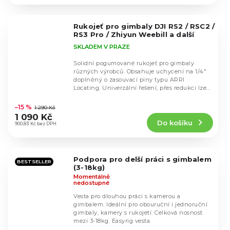
4,5
z
5
Rukojeť pro gimbaly DJI RS2 / RSC2 /
hvězdiček.
RS3 Pro / Zhiyun Weebill a další
SKLADEM V PRAZE
Solidní pogumované rukojeť pro gimbaly
různých výrobců. Obsahuje uchycení na 1/4"
doplněný o zasouvací piny typu ARRI
Locating. Univerzální řešení, přes redukci lze
Průměrné
použít i na...
hodnocení
–15 %
1 290 Kč
produktu
1 090 Kč
Do košíku
je
900,83 Kč bez DPH
5,0
z
5
Podpora pro delší práci s gimbalem
hvězdiček.
BESTSELLER
(3-18kg)
Momentálně
nedostupné
Vesta pro dlouhou práci s kamerou a
gimbalem. Ideální pro obouruční i jednoruční
gimbaly, kamery s rukojetí. Celková nosnost
mezi 3-18kg. Easyrig vesta.
Průměrné