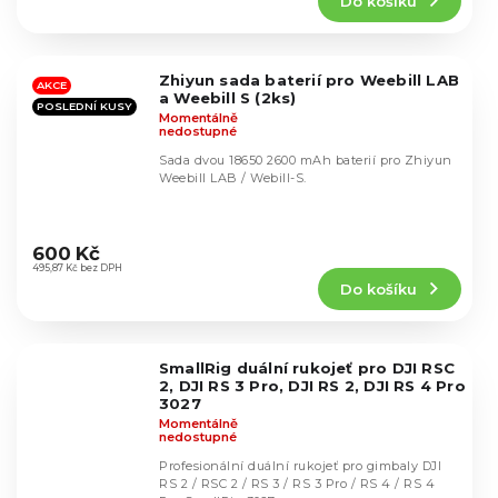
Do košíku
je
5,0
z
5
Zhiyun sada baterií pro Weebill LAB
hvězdiček.
AKCE
a Weebill S (2ks)
POSLEDNÍ KUSY
Momentálně
nedostupné
Sada dvou 18650 2600 mAh baterií pro Zhiyun
Weebill LAB / Webill-S.
Průměrné
hodnocení
600 Kč
produktu
495,87 Kč bez DPH
Do košíku
je
4,7
z
5
SmallRig duální rukojeť pro DJI RSC
hvězdiček.
2, DJI RS 3 Pro, DJI RS 2, DJI RS 4 Pro
3027
Momentálně
nedostupné
Profesionální duální rukojeť pro gimbaly DJI
RS 2 / RSC 2 / RS 3 / RS 3 Pro / RS 4 / RS 4