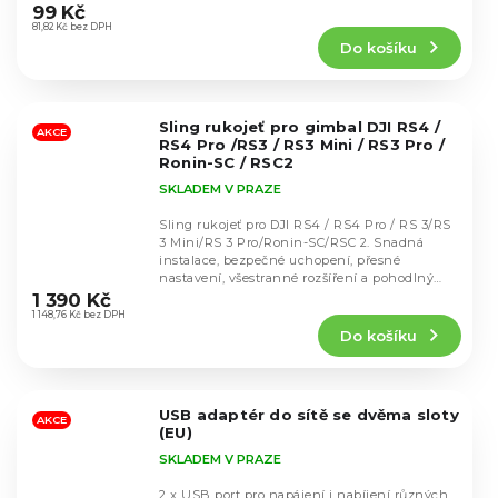
hodnocení
99 Kč
produktu
81,82 Kč bez DPH
Do košíku
je
5,0
z
5
Sling rukojeť pro gimbal DJI RS4 /
hvězdiček.
AKCE
RS4 Pro /RS3 / RS3 Mini / RS3 Pro /
Ronin-SC / RSC2
SKLADEM V PRAZE
Sling rukojeť pro DJI RS4 / RS4 Pro / RS 3/RS
3 Mini/RS 3 Pro/Ronin-SC/RSC 2. Snadná
instalace, bezpečné uchopení, přesné
Průměrné
nastavení, všestranné rozšíření a pohodlný
hodnocení
design....
1 390 Kč
produktu
1 148,76 Kč bez DPH
Do košíku
je
5,0
z
5
USB adaptér do sítě se dvěma sloty
hvězdiček.
AKCE
(EU)
SKLADEM V PRAZE
2 x USB port pro napájení i nabíjení různých