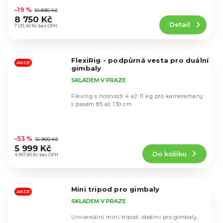
hodnocení
–19 %
10 890 Kč
produktu
8 750 Kč
Detail
je
7 231,40 Kč bez DPH
4,5
z
5
FlexiRig - podpůrná vesta pro duální
hvězdiček.
AKCE
gimbaly
SKLADEM V PRAZE
Flexirig s nosností 4 až 11 kg pro kameramany
s pasem 85 až 130 cm.
Průměrné
hodnocení
–53 %
12 900 Kč
produktu
5 999 Kč
Do košíku
je
4 957,85 Kč bez DPH
4,8
z
5
Mini tripod pro gimbaly
hvězdiček.
AKCE
SKLADEM V PRAZE
Universální mini tripod, ideální pro gimbaly,