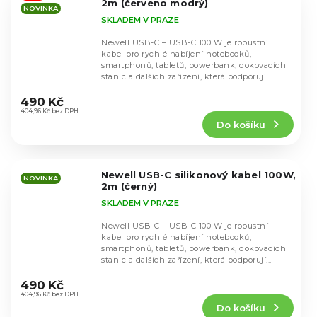
2m (červeno modrý)
NOVINKA
SKLADEM V PRAZE
Newell USB-C – USB-C 100 W je robustní
kabel pro rychlé nabíjení notebooků,
smartphonů, tabletů, powerbank, dokovacích
stanic a dalších zařízení, která podporují...
Průměrné
hodnocení
490 Kč
produktu
404,96 Kč bez DPH
Do košíku
je
5,0
z
5
Newell USB-C silikonový kabel 100W,
hvězdiček.
NOVINKA
2m (černý)
SKLADEM V PRAZE
Newell USB-C – USB-C 100 W je robustní
kabel pro rychlé nabíjení notebooků,
smartphonů, tabletů, powerbank, dokovacích
stanic a dalších zařízení, která podporují...
Průměrné
hodnocení
490 Kč
produktu
404,96 Kč bez DPH
Do košíku
je