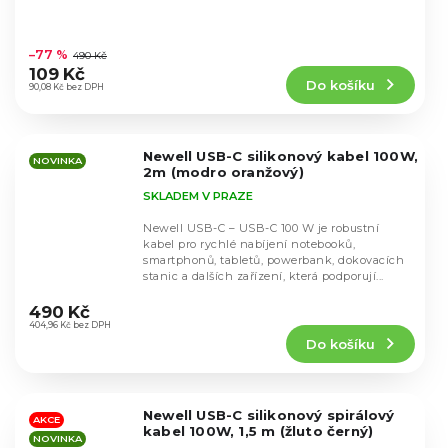
Průměrné
hodnocení
–77 %
490 Kč
produktu
109 Kč
Do košíku
je
90,08 Kč bez DPH
5,0
z
5
Newell USB-C silikonový kabel 100W,
hvězdiček.
NOVINKA
2m (modro oranžový)
SKLADEM V PRAZE
Newell USB-C – USB-C 100 W je robustní
kabel pro rychlé nabíjení notebooků,
smartphonů, tabletů, powerbank, dokovacích
stanic a dalších zařízení, která podporují...
Průměrné
hodnocení
490 Kč
produktu
404,96 Kč bez DPH
Do košíku
je
5,0
z
5
Newell USB-C silikonový spirálový
hvězdiček.
AKCE
kabel 100W, 1,5 m (žluto černý)
NOVINKA