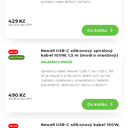
gimbalů nebo dalších zařízení.
Průměrné
hodnocení
429 Kč
produktu
354,55 Kč bez DPH
Do košíku
je
4,9
z
5
Newell USB-C silikonový spirálový
hvězdiček.
AKCE
kabel 100W, 1,5 m (modro oranžový)
NOVINKA
SKLADEM V PRAZE
Spirálový kabel Newell USB-C na USB-C 100
W je robustní a flexibilní řešení pro rychlé
nabíjení notebooků, smartphonů, tabletů,
powerbank, dokovacích stanic a dalších
Průměrné
zařízení,...
hodnocení
490 Kč
produktu
404,96 Kč bez DPH
Do košíku
je
5,0
z
5
Newell USB-C silikonový kabel 100W,
hvězdiček.
AKCE