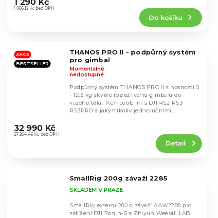
hodnocení
1 290 Kč
produktu
1 066,12 Kč bez DPH
Do košíku
je
5,0
z
5
THANOS PRO II - podpůrný systém
hvězdiček.
AKCE
pro gimbal
BESTSELLER
Momentálně
nedostupné
Podpůrný systém THANOS PRO II s nosností 5
- 12,5 kg skvěle rozloží váhu gimbalu do
vašeho těla. Kompatibilní s DJI RS2 RS3
RS3PRO a jakýmikoliv jednoručními...
Průměrné
hodnocení
32 990 Kč
produktu
27 264,46 Kč bez DPH
Detail
je
4,6
z
5
SmallRig 200g závaží 2285
hvězdiček.
SKLADEM V PRAZE
SmallRig externí 200 g závaží AAW2285 pro
zatížení DJI Ronin-S a Zhiyun Weebill LAB