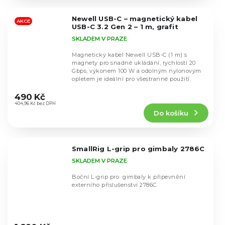
z
5
Newell USB-C – magnetický kabel
hvězdiček.
AKCE
USB-C 3.2 Gen 2 – 1 m, grafit
SKLADEM V PRAZE
Magnetický kabel Newell USB-C (1 m) s
magnety pro snadné ukládání, rychlostí 20
Gbps, výkonem 100 W a odolným nylonovým
opletem je ideální pro všestranné použití.
Průměrné
hodnocení
490 Kč
produktu
404,96 Kč bez DPH
Do košíku
je
4,0
z
5
SmallRig L-grip pro gimbaly 2786C
hvězdiček.
SKLADEM V PRAZE
Boční L-grip pro gimbaly k připevnění
externího příslušenství 2786C.
Průměrné