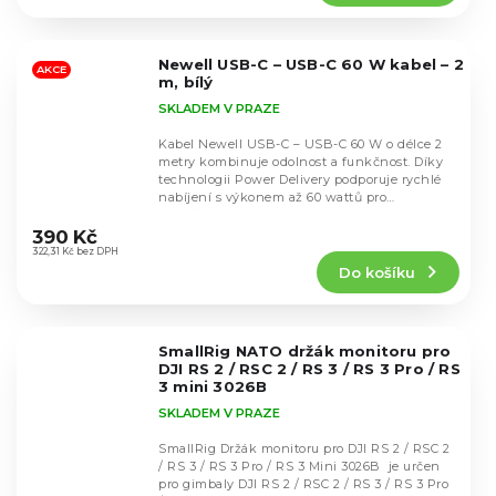
5,0
z
5
Newell USB-C – USB-C 60 W kabel – 2
hvězdiček.
AKCE
m, bílý
SKLADEM V PRAZE
Kabel Newell USB-C – USB-C 60 W o délce 2
metry kombinuje odolnost a funkčnost. Díky
technologii Power Delivery podporuje rychlé
nabíjení s výkonem až 60 wattů pro
Průměrné
okamžité...
hodnocení
390 Kč
produktu
322,31 Kč bez DPH
Do košíku
je
5,0
z
5
SmallRig NATO držák monitoru pro
hvězdiček.
DJI RS 2 / RSC 2 / RS 3 / RS 3 Pro / RS
3 mini 3026B
SKLADEM V PRAZE
SmallRig Držák monitoru pro DJI RS 2 / RSC 2
/ RS 3 / RS 3 Pro / RS 3 Mini 3026B je určen
pro gimbaly DJI RS 2 / RSC 2 / RS 3 / RS 3 Pro