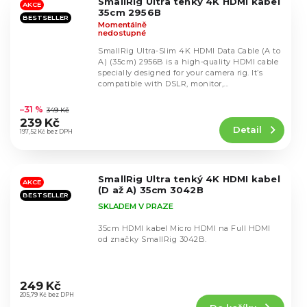
SmallRig Ultra tenký 4K HDMI kabel
hvězdiček.
AKCE
35cm 2956B
BESTSELLER
Momentálně
nedostupné
SmallRig Ultra-Slim 4K HDMI Data Cable (A to
A) (35cm) 2956B is a high-quality HDMI cable
specially designed for your camera rig. It’s
compatible with DSLR, monitor,...
Průměrné
hodnocení
–31 %
349 Kč
produktu
239 Kč
Detail
je
197,52 Kč bez DPH
5,0
z
5
SmallRig Ultra tenký 4K HDMI kabel
hvězdiček.
AKCE
(D až A) 35cm 3042B
BESTSELLER
SKLADEM V PRAZE
35cm HDMI kabel Micro HDMI na Full HDMI
od značky SmallRig 3042B.
Průměrné
hodnocení
249 Kč
produktu
205,79 Kč bez DPH