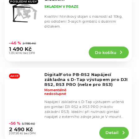
POSLEDNÍ KUSY
SKLADEM V PRAZE
Kvalitní hliníkový stojan s nosností až 10kg,
pro odložení 3-osých gimbálů s duálním
držákem.
Průměrné
hodnocení
–46 %
2 790 Kč
produktu
1 490 Kč
Do košíku
je
1 231,40 Kč bez DPH
5,0
z
5
DigitalFoto PB-RS2 Napájecí
hvězdiček.
AKCE
základna s D-Tap výstupem pro DJI
RS2, RS3 PRO (nelze pro RS3)
Momentálně
nedostupné
Napájecí základna s D-Tap výstupem určená
pro gimbal DJI RS2 a RS3 PRO (nikoliv
základní RS3). Ideální při nutnosti gimbal
Průměrné
napájet z externího zdroje jako je V-mount
hodnocení
baterie.
–56 %
5 790 Kč
produktu
2 490 Kč
Detail
je
2 057,85 Kč bez DPH