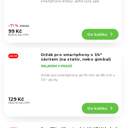
smartphone držáky, selfie tyče, apd.
Průměrné
hodnocení
–71 %
349 Kč
produktu
99 Kč
Do košíku
je
81,82 Kč bez DPH
4,6
z
5
Držák pro smartphony s 1/4"
hvězdiček.
AKCE
závitem (na stativ, nebo gimbal)
SKLADEM V PRAZE
Držák pro smartphony od 55 mm do 85 mm s
1/4" závity.
Průměrné
hodnocení
129 Kč
produktu
106,61 Kč bez DPH
Do košíku
je
4,5
z
5