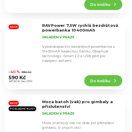
Do košíku
je
4,8
z
5
RAVPower 7,5W rychlá bezdrátová
hvězdiček.
AKCE
powerbanka 10400mAh
SKLADEM V PRAZE
Vysokokapacitní bezdrátové powerbanka s
10400mAh kapacitou článků. Obsahuje
technologii iSmart 2.0 a USB port pro
napájení zařízení.
Průměrné
hodnocení
–40 %
990 Kč
produktu
590 Kč
Do košíku
je
487,60 Kč bez DPH
4,8
z
5
Moza batoh (vak) pro gimbaly a
hvězdiček.
AKCE
příslušenství
POSLEDNÍ KUSY
SKLADEM V PRAZE
Moza značkový vak na záda pro přenášení
gimbalu, či jiných věcí.