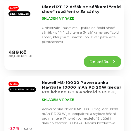
5
Ulanzi PT-12 držák se sáňkami "cold
hvězdiček.
AKCE
shoe" rozšíření o 3x sáňky
BESTSELLER
SKLADEM V PRAZE
Univerzální nástavec - patka do "cold shoe"
sáněk - s 1/4" závitem a 3× sáňkamy pro "cold
shoe", který vám umožní používat ještě více
příslušenství.
Průměrné
hodnocení
489 Kč
produktu
404,13 Kč bez DPH
Do košíku
je
4,8
z
5
Newell MS-10000 Powerbanka
hvězdiček.
AKCE
MagSafe 10000 mAh PD 20W (šedá)
POSLEDNÍ KUSY
Pro iPhone 12+ a Android s USB-C,
vhodná i pro sluchátka, čtečky a
SKLADEM V PRAZE
další zařízení
Powerbanka Newell MS-10000 MagSafe 10000
mAh PD 20 W je kompaktní a stylové řešení
pro majitele iPhonů (od modelu 12 výše) i
Průměrné
dalších zařízení s USB-C. Nabízí bezdrátové
hodnocení
nabíjení...
–37 %
1 100 Kč