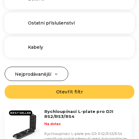
Ostatní příslušenství
Kabely
Nejprodávanější
Ř
a
Nejlevnější
z
Otevřít filtr
V
Nejdražší
e
ý
n
Abecedně
p
í
Rychloupínací L-plate pro DJI
i
BESTSELLER
RS2/RS3/RS4
p
s
Na dotaz
r
p
o
r
Rychloupínací L-plate pro DJI RS2/RS3/RS4
umožňuje rychlé přepnutí mezi horizontálním