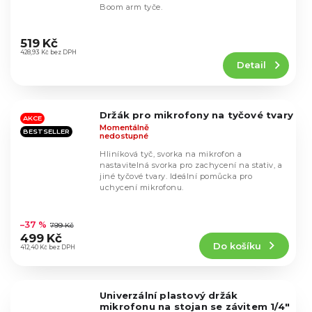
Boom arm tyče.
Průměrné
hodnocení
519 Kč
produktu
428,93 Kč bez DPH
Detail
je
4,3
z
5
Držák pro mikrofony na tyčové tvary
hvězdiček.
AKCE
Momentálně
BESTSELLER
nedostupné
Hliníková tyč, svorka na mikrofon a
nastavitelná svorka pro zachycení na stativ, a
jiné tyčové tvary. Ideální pomůcka pro
uchycení mikrofonu.
Průměrné
hodnocení
–37 %
799 Kč
produktu
499 Kč
Do košíku
je
412,40 Kč bez DPH
4,5
z
5
Univerzální plastový držák
hvězdiček.
mikrofonu na stojan se závitem 1/4"