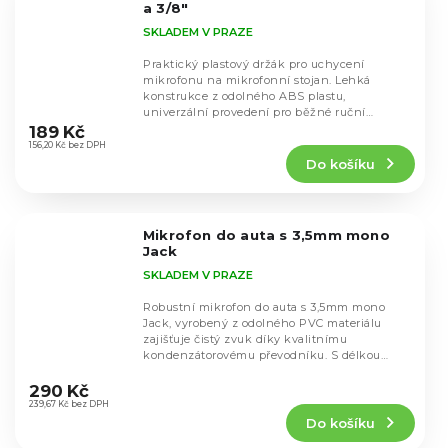
a 3/8"
SKLADEM V PRAZE
Praktický plastový držák pro uchycení
mikrofonu na mikrofonní stojan. Lehká
konstrukce z odolného ABS plastu,
Průměrné
univerzální provedení pro běžné ruční
hodnocení
mikrofony a jednoduchá...
189 Kč
produktu
156,20 Kč bez DPH
Do košíku
je
5,0
z
5
Mikrofon do auta s 3,5mm mono
hvězdiček.
Jack
SKLADEM V PRAZE
Robustní mikrofon do auta s 3,5mm mono
Jack, vyrobený z odolného PVC materiálu
zajišťuje čistý zvuk díky kvalitnímu
kondenzátorovému převodníku. S délkou
Průměrné
kabelu 3 m a konektorem...
hodnocení
290 Kč
produktu
239,67 Kč bez DPH
Do košíku
je
4,0