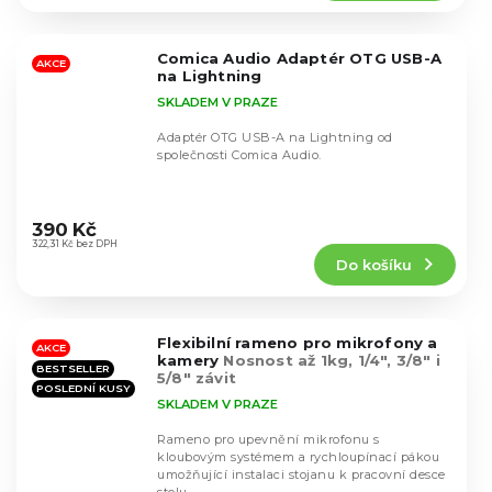
5,0
z
5
Comica Audio Adaptér OTG USB-A
hvězdiček.
AKCE
na Lightning
SKLADEM V PRAZE
Adaptér OTG USB-A na Lightning od
společnosti Comica Audio.
Průměrné
hodnocení
390 Kč
produktu
322,31 Kč bez DPH
Do košíku
je
4,6
z
5
Flexibilní rameno pro mikrofony a
hvězdiček.
AKCE
kamery
Nosnost až 1kg, 1/4", 3/8" i
BESTSELLER
5/8" závit
POSLEDNÍ KUSY
SKLADEM V PRAZE
Rameno pro upevnění mikrofonu s
kloubovým systémem a rychloupínací pákou
umožňující instalaci stojanu k pracovní desce
Průměrné