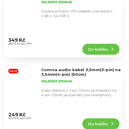
SKLADEM (PRAHA)
Vysokorychlostní OTG adaptér z konektoru
USB C na USB A
Průměrné
hodnocení
349 Kč
produktu
288,43 Kč bez DPH
Do košíku
je
5,0
z
5
Comica audio kabel 3,5mm(3-pin) na
hvězdiček.
AKCE
3,5mm(4-pin) (50cm)
SKLADEM (PRAHA)
Audio redukce z 3-pin 3,5mm jack(samec) na
4-pin 3,5mm jack(samec) pro smartphony.
Průměrné
hodnocení
249 Kč
produktu
205,79 Kč bez DPH
Do košíku
je