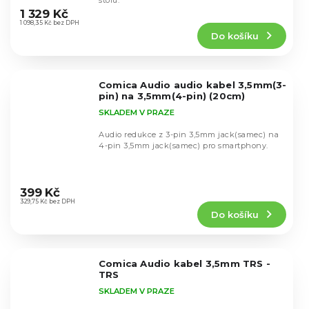
stolu.
hodnocení
1 329 Kč
produktu
1 098,35 Kč bez DPH
Do košíku
je
4,3
z
5
Comica Audio audio kabel 3,5mm(3-
hvězdiček.
pin) na 3,5mm(4-pin) (20cm)
SKLADEM V PRAZE
Audio redukce z 3-pin 3,5mm jack(samec) na
4-pin 3,5mm jack(samec) pro smartphony.
Průměrné
hodnocení
399 Kč
produktu
329,75 Kč bez DPH
Do košíku
je
4,9
z
5
Comica Audio kabel 3,5mm TRS -
hvězdiček.
TRS
SKLADEM V PRAZE