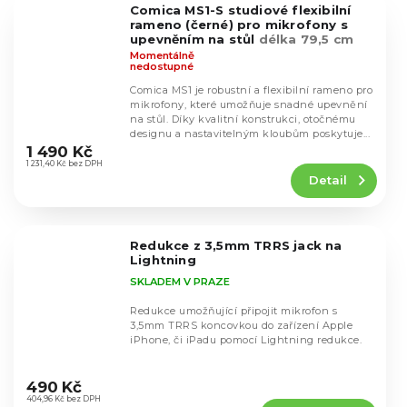
Comica MS1-S studiové flexibilní
hvězdiček.
rameno (černé) pro mikrofony s
upevněním na stůl
délka 79,5 cm
Momentálně
nedostupné
Comica MS1 je robustní a flexibilní rameno pro
mikrofony, které umožňuje snadné upevnění
na stůl. Díky kvalitní konstrukci, otočnému
Průměrné
designu a nastavitelným kloubům poskytuje...
hodnocení
1 490 Kč
produktu
1 231,40 Kč bez DPH
Detail
je
5,0
z
5
Redukce z 3,5mm TRRS jack na
hvězdiček.
Lightning
SKLADEM V PRAZE
Redukce umožňující připojit mikrofon s
3,5mm TRRS koncovkou do zařízení Apple
iPhone, či iPadu pomocí Lightning redukce.
Průměrné
hodnocení
490 Kč
produktu
404,96 Kč bez DPH