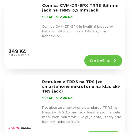
5
Comica CVM-DR-SPX TRRS 3,5 mm
hvězdiček.
jack na TRRS 3,5 mm jack
SKLADEM V PRAZE
Comica CVM-DR-SPX je kvalitní kroucený
kabel s TRRS 3,5 mm na TRRS 3,5 mm
koncovkou.
Průměrné
hodnocení
349 Kč
produktu
288,43 Kč bez DPH
Do košíku
je
4,9
z
5
Redukce z TRRS na TRS (ze
hvězdiček.
smartphone mikrofonu na klasický
TRS jack)
SKLADEM V PRAZE
Redukce ze smartphone standardu TRRS na
klasický TRS 3,5 mm jack. Ideální pro majitele
mobilních mikrofonu, když je chtějí zapojit do
Průměrné
kamery, nebo počítače.
hodnocení
–36 %
390 Kč