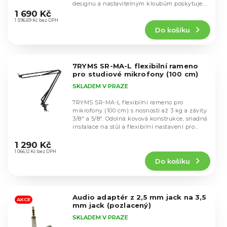
k
Průměrné
designu a nastavitelným kloubům poskytuje...
u
hodnocení
t
1 690 Kč
k
produktu
1 396,69 Kč bez DPH
ů
t
Do košíku
je
ů
5,0
z
5
7RYMS SR-MA-L flexibilní rameno
hvězdiček.
pro studiové mikrofony (100 cm)
SKLADEM V PRAZE
7RYMS SR-MA-L flexibilní rameno pro
mikrofony (100 cm) s nosností až 3 kg a závity
3/8" a 5/8". Odolná kovová konstrukce, snadná
instalace na stůl a flexibilní nastavení pro...
Průměrné
hodnocení
1 290 Kč
produktu
1 066,12 Kč bez DPH
Do košíku
je
5,0
z
5
Audio adaptér z 2,5 mm jack na 3,5
hvězdiček.
AKCE
mm jack (pozlacený)
SKLADEM V PRAZE