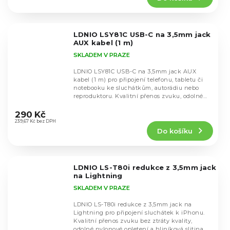
5,0
z
5
LDNIO LSY81C USB-C na 3,5mm jack
hvězdiček.
AUX kabel (1 m)
SKLADEM V PRAZE
LDNIO LSY81C USB-C na 3,5mm jack AUX
kabel (1 m) pro připojení telefonu, tabletu či
notebooku ke sluchátkům, autorádiu nebo
reproduktoru. Kvalitní přenos zvuku, odolné
Průměrné
PP vlákno...
hodnocení
290 Kč
produktu
239,67 Kč bez DPH
Do košíku
je
5,0
z
5
LDNIO LS-T80i redukce z 3,5mm jack
hvězdiček.
na Lightning
SKLADEM V PRAZE
LDNIO LS-T80i redukce z 3,5mm jack na
Lightning pro připojení sluchátek k iPhonu.
Kvalitní přenos zvuku bez ztráty kvality,
odolné nylonové opletení a hliníková slitina