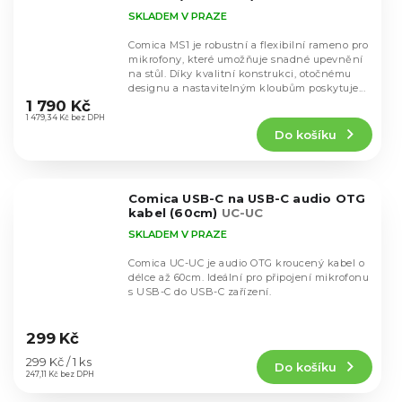
SKLADEM V PRAZE
Comica MS1 je robustní a flexibilní rameno pro
mikrofony, které umožňuje snadné upevnění
na stůl. Díky kvalitní konstrukci, otočnému
Průměrné
designu a nastavitelným kloubům poskytuje...
hodnocení
1 790 Kč
produktu
1 479,34 Kč bez DPH
Do košíku
je
5,0
z
5
Comica USB-C na USB-C audio OTG
hvězdiček.
kabel (60cm)
UC-UC
SKLADEM V PRAZE
Comica UC-UC je audio OTG kroucený kabel o
délce až 60cm. Ideální pro připojení mikrofonu
s USB-C do USB-C zařízení.
Průměrné
hodnocení
299 Kč
produktu
Měrná
299 Kč / 1 ks
Do košíku
je
cena:
247,11 Kč bez DPH
5,0