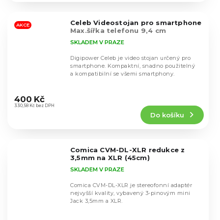
z
5
Celeb Videostojan pro smartphone
hvězdiček.
AKCE
Max.šířka telefonu 9,4 cm
SKLADEM V PRAZE
Digipower Celeb je video stojan určený pro
smartphone. Kompaktní, snadno použitelný
a kompatibilní se všemi smartphony.
Průměrné
hodnocení
400 Kč
produktu
330,58 Kč bez DPH
Do košíku
je
5,0
z
5
Comica CVM-DL-XLR redukce z
hvězdiček.
3,5mm na XLR (45cm)
SKLADEM V PRAZE
Comica CVM-DL-XLR je stereofonní adaptér
nejvyšší kvality, vybavený 3-pinovým mini
Jack 3,5mm a XLR.
Průměrné