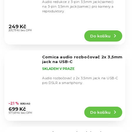
Audio redukce z 3-pin 3,5mm jack(samec)
na 3-pin 3,5mm jack(samec) pro kamery a
reproduktory.
Průměrné
hodnocení
249 Kč
produktu
205,79 Kč bez DPH
Do košíku
je
5,0
z
5
Comica audio rozbočovač 2x 3,5mm
hvězdiček.
jack na USB-C
SKLADEM V PRAZE
Audio rozbočovač z 2x 3,5mm jack na USB-C
pro DSLR a smartphony.
Průměrné
hodnocení
–21 %
890 Kč
produktu
699 Kč
Do košíku
je
577,69 Kč bez DPH
4,6
z
5