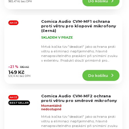
Do košíku
je
983,47 Kč bez DPH
4,5
z
5
Comica Audio CVM-MF1 ochrana
hvězdiček.
AKCE
proti větru pro klopové mikrofony
(černá)
SKLADEM V PRAZE
Mrtvá kočka tzv."deadcat" jako ochrana proti
větru a eliminaci nepříjemného, hlavně
nenapravitelného praskání při snímání zvuku
Průměrné
v exteriéru. Produkt slouží primárně pro...
hodnocení
–21 %
190 Kč
produktu
149 Kč
Do košíku
je
123,14 Kč bez DPH
4,7
z
5
Comica Audio CVM-MF2 ochrana
hvězdiček.
AKCE
proti větru pro směrové mikrofony
BESTSELLER
Momentálně
nedostupné
Mrtvá kočka tzv."deadcat" jako ochrana proti
větru a eliminaci nepříjemného, hlavně
nenapravitelného praskání při snímání zvuku