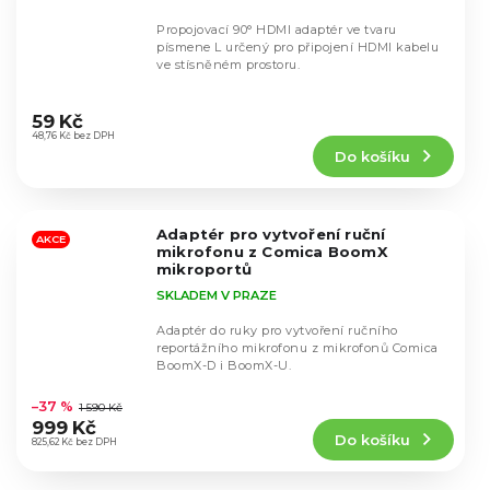
Propojovací 90° HDMI adaptér ve tvaru
písmene L určený pro připojení HDMI kabelu
ve stísněném prostoru.
Průměrné
hodnocení
59 Kč
produktu
48,76 Kč bez DPH
Do košíku
je
5,0
z
5
Adaptér pro vytvoření ruční
hvězdiček.
AKCE
mikrofonu z Comica BoomX
mikroportů
SKLADEM V PRAZE
Adaptér do ruky pro vytvoření ručního
reportážního mikrofonu z mikrofonů Comica
BoomX-D i BoomX-U.
Průměrné
hodnocení
–37 %
1 590 Kč
produktu
999 Kč
Do košíku
je
825,62 Kč bez DPH
5,0
z