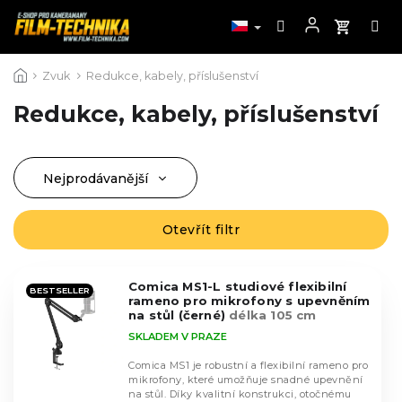
Přejít
Zvuk
Redukce, kabely, příslušenství
na
obsah
Redukce, kabely, příslušenství
Nejprodávanější
Ř
a
Nejlevnější
z
Otevřít filtr
V
Nejdražší
e
ý
n
Abecedně
p
í
Comica MS1-L studiové flexibilní
i
BESTSELLER
rameno pro mikrofony s upevněním
p
s
na stůl (černé)
délka 105 cm
r
p
SKLADEM V PRAZE
o
r
d
Comica MS1 je robustní a flexibilní rameno pro
o
mikrofony, které umožňuje snadné upevnění
u
d
na stůl. Díky kvalitní konstrukci, otočnému