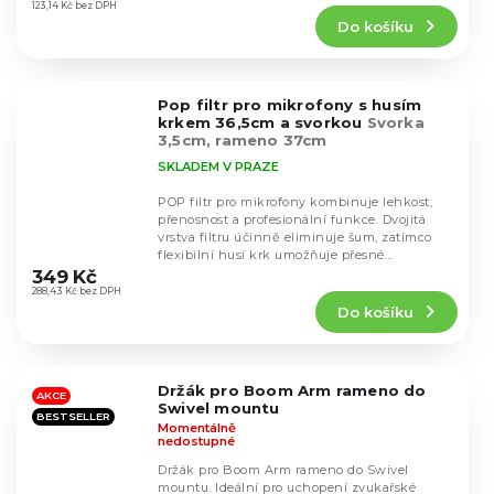
produktu
123,14 Kč bez DPH
Do košíku
je
5,0
z
5
Pop filtr pro mikrofony s husím
hvězdiček.
krkem 36,5cm a svorkou
Svorka
3,5cm, rameno 37cm
SKLADEM V PRAZE
POP filtr pro mikrofony kombinuje lehkost,
přenosnost a profesionální funkce. Dvojitá
vrstva filtru účinně eliminuje šum, zatímco
Průměrné
flexibilní husí krk umožňuje přesné
hodnocení
nastavení....
349 Kč
produktu
288,43 Kč bez DPH
Do košíku
je
5,0
z
5
Držák pro Boom Arm rameno do
hvězdiček.
AKCE
Swivel mountu
BESTSELLER
Momentálně
nedostupné
Držák pro Boom Arm rameno do Swivel
mountu. Ideální pro uchopení zvukařské