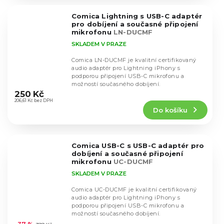
z
5
Comica Lightning s USB-C adaptér
hvězdiček.
pro dobíjení a současné připojení
mikrofonu
LN-DUCMF
SKLADEM V PRAZE
Comica LN-DUCMF je kvalitní certifikovaný
audio adaptér pro Lightning iPhony s
podporou připojení USB-C mikrofonu a
Průměrné
možností současného dobíjení.
hodnocení
250 Kč
produktu
206,61 Kč bez DPH
Do košíku
je
4,7
z
5
Comica USB-C s USB-C adaptér pro
hvězdiček.
dobíjení a současné připojení
mikrofonu
UC-DUCMF
SKLADEM V PRAZE
Comica UC-DUCMF je kvalitní certifikovaný
audio adaptér pro Lightning iPhony s
podporou připojení USB-C mikrofonu a
Průměrné
možností současného dobíjení.
hodnocení