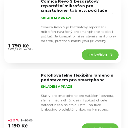
Comica Revo S bezdrátový
hvězdiček.
reportážní mikrofon pro
smartphone, tablety, počítače
Obsahuje USB-C adaptér i Lightning
SKLADEM V PRAZE
Comica Revo S je bezdrátový reportážní
mikrofon navržený pro smartphone, tablet i
počítač. Je kompatibilní se všemi smartphony
Průměrné
na trhu, protože v balení jsou již všechy
hodnocení
1 790 Kč
redukce....
produktu
1 479,34 Kč bez DPH
Do košíku
je
4,3
z
5
Polohovatelné flexibilní rameno s
hvězdiček.
podstavcem pro smartphone
SKLADEM V PRAZE
Stativ pro smartphone pro natáčení zeshora,
ale i z jiných úhlů. Ideální pokud chcete
natáčet něco na stole. Detail na ruce.
Unboxing produktů, unboxing karet pro
Průměrné
TikTok...
hodnocení
–20 %
1 490 Kč
produktu
1 190 Kč