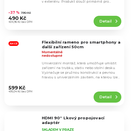
v exteriéru. Produkt slouží primárně pro...
Průměrné
hodnocení
–37 %
790 Kč
produktu
490 Kč
Detail
je
404,96 Kč bez DPH
4,9
z
5
Flexibilní rameno pro smartphony a
hvězdiček.
AKCE
další zařízení 50cm
Momentálně
nedostupné
Univerzální montáž, která umožňuje umístit
zařízení na trubku, stativ nebo stolní desku.
Vyznačuje se pružnou konstrukcí a pevnou
hlavou s univerzálním závitem, na kterou lze...
Průměrné
hodnocení
599 Kč
produktu
495,04 Kč bez DPH
Detail
je
4,6
z
5
HDMI 90° Lkový propojovací
hvězdiček.
adaptér
SKLADEM V PRAZE