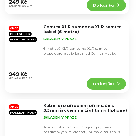
produktu
249 Kč
Do košíku
je
205,79 Kč bez DPH
4,6
z
5
Comica XLR samec na XLR samice
hvězdiček.
AKCE
kabel (6 metrů)
BESTSELLER
SKLADEM V PRAZE
POSLEDNÍ KUSY
6 metrový XLR samec na XLR samice
propojovací audio kabel od Comica Audio.
Průměrné
hodnocení
949 Kč
produktu
784,30 Kč bez DPH
Do košíku
je
5,0
z
5
Kabel pro připojení přijímače s
hvězdiček.
AKCE
3,5mm jackem na Lightning (Iphone)
POSLEDNÍ KUSY
SKLADEM V PRAZE
Adaptér sloužící pro připojení přijímače
bezdrátových mikroportů přímo k zařízení s