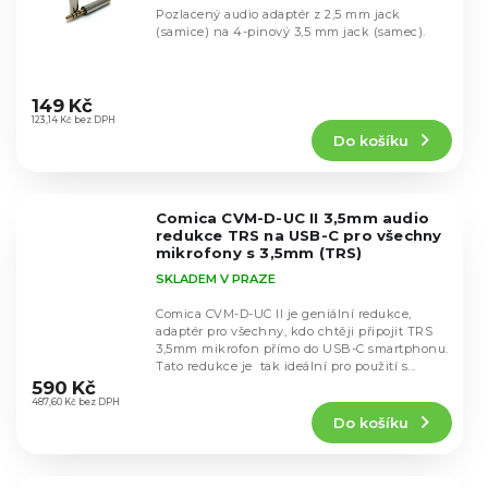
Pozlacený audio adaptér z 2,5 mm jack
(samice) na 4-pinový 3,5 mm jack (samec).
Průměrné
hodnocení
149 Kč
produktu
123,14 Kč bez DPH
Do košíku
je
4,6
z
5
Comica CVM-D-UC II 3,5mm audio
hvězdiček.
redukce TRS na USB-C pro všechny
mikrofony s 3,5mm (TRS)
SKLADEM V PRAZE
Comica CVM-D-UC II je geniální redukce,
adaptér pro všechny, kdo chtěji připojit TRS
3,5mm mikrofon přímo do USB-C smartphonu.
Průměrné
Tato redukce je tak ideální pro použití s...
hodnocení
590 Kč
produktu
487,60 Kč bez DPH
Do košíku
je
4,7
z
5