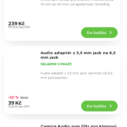
15 mm do 40 mm, od společnosti SmallRig.
Průměrné
hodnocení
239 Kč
produktu
197,52 Kč bez DPH
Do košíku
je
4,9
z
5
Audio adaptér z 3,5 mm jack na 6,5
hvězdiček.
mm jack
SKLADEM V PRAZE
Audio adaptér z 3,5 mm jack (samice) na 6,5
mm jack(samec).
Průměrné
hodnocení
–50 %
79 Kč
produktu
39 Kč
Do košíku
je
32,23 Kč bez DPH
4,8
z
5
Comica Audio pop filtr pro klopový