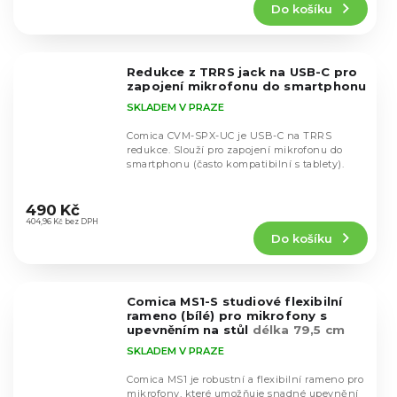
Do košíku
je
4,8
z
5
Redukce z TRRS jack na USB-C pro
hvězdiček.
zapojení mikrofonu do smartphonu
SKLADEM V PRAZE
Comica CVM-SPX-UC je USB-C na TRRS
redukce. Slouží pro zapojení mikrofonu do
smartphonu (často kompatibilní s tablety).
Průměrné
hodnocení
490 Kč
produktu
404,96 Kč bez DPH
Do košíku
je
4,6
z
5
Comica MS1-S studiové flexibilní
hvězdiček.
rameno (bílé) pro mikrofony s
upevněním na stůl
délka 79,5 cm
SKLADEM V PRAZE
Comica MS1 je robustní a flexibilní rameno pro
mikrofony, které umožňuje snadné upevnění