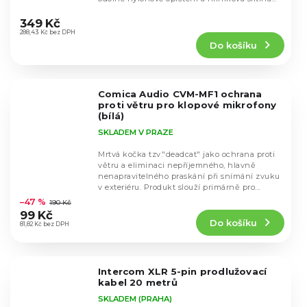
Průměrné
pro...
hodnocení
349 Kč
produktu
288,43 Kč bez DPH
Do košíku
je
5,0
z
5
Comica Audio CVM-MF1 ochrana
hvězdiček.
proti větru pro klopové mikrofony
(bílá)
SKLADEM V PRAZE
Mrtvá kočka tzv."deadcat" jako ochrana proti
větru a eliminaci nepříjemného, hlavně
nenapravitelného praskání při snímání zvuku
Průměrné
v exteriéru. Produkt slouží primárně pro...
hodnocení
–47 %
190 Kč
produktu
99 Kč
Do košíku
je
81,82 Kč bez DPH
4,7
z
5
Intercom XLR 5-pin prodlužovací
hvězdiček.
kabel 20 metrů
SKLADEM (PRAHA)