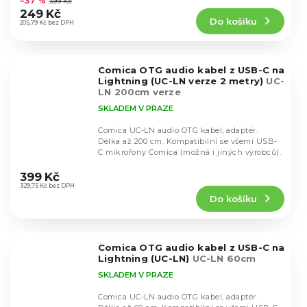
–37 %
399 Kč
produktu
249 Kč
Do košíku
je
205,79 Kč bez DPH
5,0
z
5
Comica OTG audio kabel z USB-C na
hvězdiček.
Lightning (UC-LN verze 2 metry)
UC-
LN 200cm verze
SKLADEM V PRAZE
Comica UC-LN audio OTG kabel, adaptér.
Délka až 200 cm. Kompatibilní se všemi USB-
C mikrofony Comica (možná i jiných výrobců).
Průměrné
hodnocení
399 Kč
produktu
329,75 Kč bez DPH
Do košíku
je
5,0
z
5
Comica OTG audio kabel z USB-C na
hvězdiček.
Lightning (UC-LN)
UC-LN 60cm
SKLADEM V PRAZE
Comica UC-LN audio OTG kabel, adaptér.