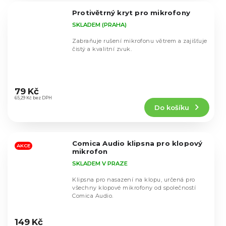
5
Protivětrný kryt pro mikrofony
hvězdiček.
SKLADEM (PRAHA)
Zabraňuje rušení mikrofonu větrem a zajišťuje
čistý a kvalitní zvuk.
Průměrné
hodnocení
79 Kč
produktu
65,29 Kč bez DPH
Do košíku
je
5,0
z
5
Comica Audio klipsna pro klopový
hvězdiček.
AKCE
mikrofon
SKLADEM V PRAZE
Klipsna pro nasazení na klopu, určená pro
všechny klopové mikrofony od společností
Comica Audio.
Průměrné
hodnocení
149 Kč