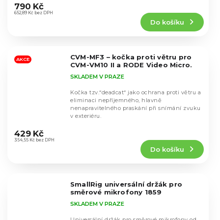
hodnocení
790 Kč
produktu
652,89 Kč bez DPH
Do košíku
je
5,0
z
5
CVM-MF3 – kočka proti větru pro
hvězdiček.
AKCE
CVM-VM10 II a RODE Video Micro.
SKLADEM V PRAZE
Kočka tzv.“deadcat“ jako ochrana proti větru a
eliminaci nepříjemného, hlavně
nenapravitelného praskání při snímání zvuku
v exteriéru.
Průměrné
hodnocení
429 Kč
produktu
354,55 Kč bez DPH
Do košíku
je
5,0
z
5
SmallRig universální držák pro
hvězdiček.
směrové mikrofony 1859
SKLADEM V PRAZE
Universální držák pro směrové mikrofony od