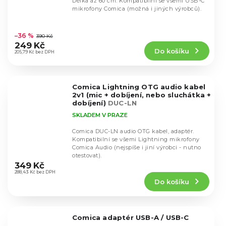
Délka až 60 cm. Kompatibilní se všemi USB-C
mikrofony Comica (možná i jiných výrobců).
Průměrné
hodnocení
–36 %
390 Kč
produktu
249 Kč
Do košíku
je
205,79 Kč bez DPH
4,7
z
5
Comica Lightning OTG audio kabel
hvězdiček.
2v1 (mic + dobíjení, nebo sluchátka +
dobíjení)
DUC-LN
SKLADEM V PRAZE
Comica DUC-LN audio OTG kabel, adaptér.
Kompatibilní se všemi Lightning mikrofony
Comica Audio (nejspíše i jiní výrobci - nutno
Průměrné
otestovat).
hodnocení
349 Kč
produktu
288,43 Kč bez DPH
Do košíku
je
5,0
z
5
Comica adaptér USB-A / USB-C
hvězdiček.