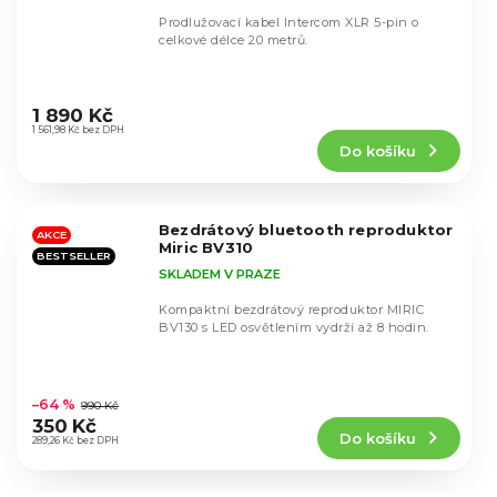
Prodlužovací kabel Intercom XLR 5-pin o
celkové délce 20 metrů.
Průměrné
hodnocení
1 890 Kč
produktu
1 561,98 Kč bez DPH
Do košíku
je
5,0
z
5
Bezdrátový bluetooth reproduktor
hvězdiček.
AKCE
Miric BV310
BESTSELLER
SKLADEM V PRAZE
Kompaktní bezdrátový reproduktor MIRIC
BV130 s LED osvětlením vydrží až 8 hodin.
Průměrné
hodnocení
–64 %
990 Kč
produktu
350 Kč
Do košíku
je
289,26 Kč bez DPH
4,8
z