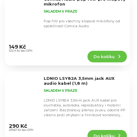
hvězdiček.
mikrofon
SKLADEM V PRAZE
Pop filtr pro všechny klopové mikrofony od
společností Comica Audio.
Průměrné
hodnocení
149 Kč
produktu
123,14 Kč bez DPH
Do košíku
je
4,9
z
5
LDNIO LSY82A 3,5mm jack AUX
hvězdiček.
audio kabel (1,8 m)
SKLADEM V PRAZE
LDNIO LSY82A 3,5mm jack AUX kabel pro
sluchátka, autorádia, reproduktory i mobilní
zařízení. Bezztrátový přenos zvuku, odolné PP
vlákno proti ohýbání a hliníkové konektory...
Průměrné
hodnocení
290 Kč
produktu
239,67 Kč bez DPH
Do košíku
je