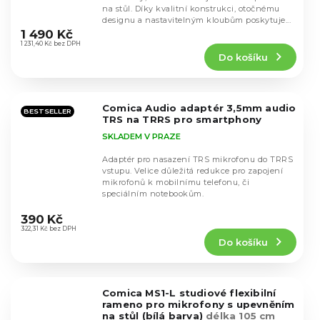
na stůl. Díky kvalitní konstrukci, otočnému
Průměrné
designu a nastavitelným kloubům poskytuje...
hodnocení
1 490 Kč
produktu
1 231,40 Kč bez DPH
Do košíku
je
5,0
z
5
Comica Audio adaptér 3,5mm audio
hvězdiček.
BESTSELLER
TRS na TRRS pro smartphony
SKLADEM V PRAZE
Adaptér pro nasazení TRS mikrofonu do TRRS
vstupu. Velice důležitá redukce pro zapojení
mikrofonů k mobilnímu telefonu, či
speciálním notebookům.
Průměrné
hodnocení
390 Kč
produktu
322,31 Kč bez DPH
Do košíku
je
4,8
z
5
Comica MS1-L studiové flexibilní
hvězdiček.
rameno pro mikrofony s upevněním
na stůl (bílá barva)
délka 105 cm