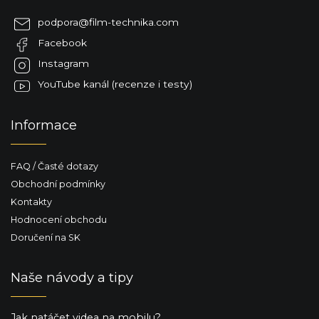
a
podpora
@
film-technika.com
t
Facebook
í
Instagram
YouTube kanál (recenze i testy)
Informace
FAQ / Časté dotazy
Obchodní podmínky
Kontakty
Hodnocení obchodu
Doručení na SK
Naše návody a tipy
Jak natáčet videa na mobilu?