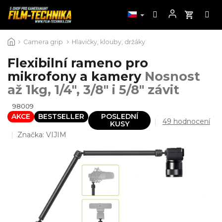
Přejít
Camera grip
Hlavičky, klouby, držáky
na
obsah
Flexibilní rameno pro
mikrofony a kamery
Nosnost
až 1kg, 1/4", 3/8" i 5/8" závit
98009
AKCE
BESTSELLER
POSLEDNÍ
Průměrné
49 hodnocení
KUSY
hodnocení
Značka:
VIJIM
produktu
je
4,3
z
5
hvězdiček.