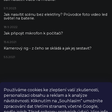
5.11.2023
Jak nasvítit scénu bez elektřiny? Průvodce foto video led
světel na baterie.
18.9.2022
Jak připojit mikrofon k počítači?
15.6.2021
Kamerový rig - z čeho se skládá a jak jej sestavit?
5.5.2021
Používáme cookies ke zlepšení vaší zkušenosti,
personalizaci obsahu a reklam a k analýze
návštěvnosti. Kliknutím na „Souhlasím“ umožníte
zpracování dat třetími stranami, včetně Google,
podle jejich Zásad ochrany osobních údajů. Více info