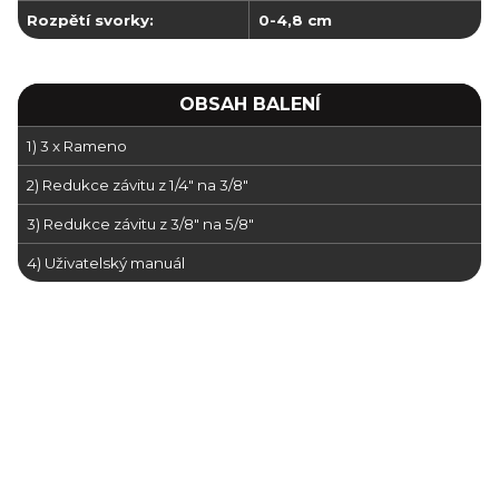
Rozpětí svorky:
0-4,8 cm
OBSAH BALENÍ
1) 3 x Rameno
2) Redukce závitu z 1/4" na 3/8"
3) Redukce závitu z 3/8" na 5/8"
4) Uživatelský manuál
stativ na stůl
rameno ze shora
natáčení ze shora
stativ pro záběry zeshora
záběry ze shora
nataceni ze shora
rameno pro zabery ze shora
kamera ze shora