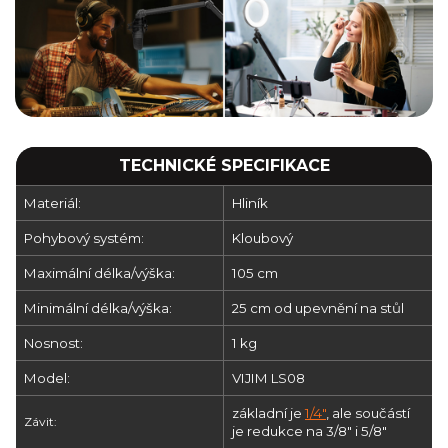
TECHNICKÉ SPECIFIKACE
Materiál:
Hliník
Pohybový systém:
Kloubový
Maximální délka/výška:
105 cm
Minimální délka/výška:
25 cm od upevnění na stůl
Nosnost:
1 kg
Model:
VIJIM LS08
základní je
1/4"
, ale součástí
Závit:
je redukce na 3/8" i 5/8"