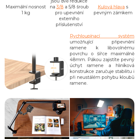
jsou dvě redukce
Maximální nosnost
na
3/8
a 5/8 šroub
Kulová hlava
s
1 kg
pro upevnění
pevným zámkem
externího
příslušenství
Rychloupínací systém
umožňující připevnění
ramene k libovolnému
povrchu o šířce maximálně
48mm. Pákou zajistíte pevný
úchyt ramene a hliníková
konstrukce zaručuje stabilitu i
při neustálém pohybu kloubů
ramene.