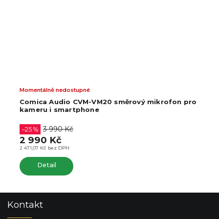
Momentálně nedostupné
Comica Audio CVM-VM20 směrový mikrofon pro
kameru i smartphone
3 990 Kč
–25 %
2 990 Kč
2 471,07 Kč bez DPH
Detail
Z
Kontakt
á
p