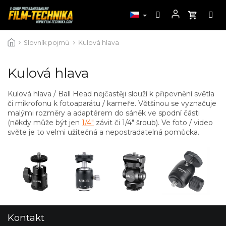
Přejít
Slovník pojmů
Kulová hlava
na
obsah
Kulová hlava
Kulová hlava / Ball Head nejčastěji slouží k připevnění světla
či mikrofonu k fotoaparátu / kameře. Většinou se vyznačuje
malými rozměry a adaptérem do sáněk ve spodní části
(někdy může být jen
1/4"
závit či 1/4" šroub). Ve foto / video
světe je to velmi užitečná a nepostradatelná pomůcka.
Z
Kontakt
á