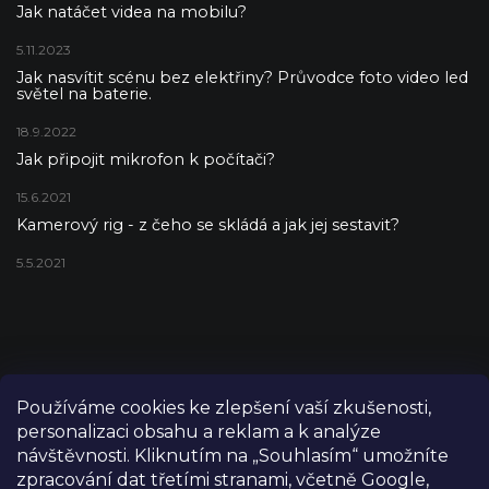
Jak natáčet videa na mobilu?
5.11.2023
Jak nasvítit scénu bez elektřiny? Průvodce foto video led
světel na baterie.
18.9.2022
Jak připojit mikrofon k počítači?
15.6.2021
Kamerový rig - z čeho se skládá a jak jej sestavit?
5.5.2021
Používáme cookies ke zlepšení vaší zkušenosti,
personalizaci obsahu a reklam a k analýze
návštěvnosti. Kliknutím na „Souhlasím“ umožníte
zpracování dat třetími stranami, včetně Google,