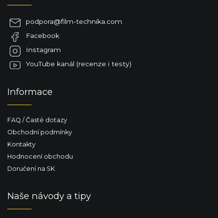
p
a
podpora
@
film-technika.com
t
Facebook
í
Instagram
YouTube kanál (recenze i testy)
Informace
FAQ / Časté dotazy
Obchodní podmínky
Kontakty
Hodnocení obchodu
Doručení na SK
Naše návody a tipy