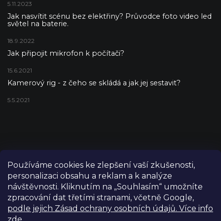
5.11.2023
Jak nasvítit scénu bez elektřiny? Průvodce foto video led
světel na baterie.
18.9.2022
Jak připojit mikrofon k počítači?
15.6.2021
Kamerový rig - z čeho se skládá a jak jej sestavit?
5.5.2021
Používáme cookies ke zlepšení vaší zkušenosti,
personalizaci obsahu a reklam a k analýze
návštěvnosti. Kliknutím na „Souhlasím“ umožníte
zpracování dat třetími stranami, včetně Google,
podle jejich Zásad ochrany osobních údajů. Více info
zde.