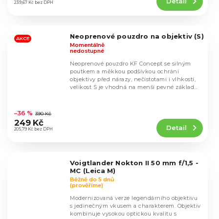
Detail
je
239,67 Kč bez DPH
5,0
z
5
Neoprenové pouzdro na objektiv (S)
hvězdiček.
AKCE
Momentálně
nedostupné
Neoprenové pouzdro KF Concept se silným
poutkem a měkkou podšívkou ochrání
objektivy před nárazy, nečistotami i vlhkostí,
velikost S je vhodná na menší pevné základní
objektivy...
Průměrné
hodnocení
–36 %
390 Kč
produktu
249 Kč
Detail
je
205,79 Kč bez DPH
4,8
z
5
Voigtlander Nokton II 50 mm f/1,5 -
hvězdiček.
MC (Leica M)
Běžně do 5 dnů
(prověříme)
Modernizovaná verze legendárního objektivu
s jedinečným vkusem a charakterem. Objektiv
kombinuje vysokou optickou kvalitu s