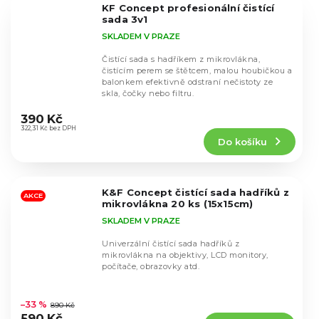
KF Concept profesionální čistící
hvězdiček.
sada 3v1
SKLADEM V PRAZE
Čistící sada s hadříkem z mikrovlákna,
čistícím perem se štětcem, malou houbičkou a
balonkem efektivně odstraní nečistoty ze
skla, čočky nebo filtru.
Průměrné
hodnocení
390 Kč
produktu
322,31 Kč bez DPH
Do košíku
je
5,0
z
5
K&F Concept čistící sada hadříků z
hvězdiček.
AKCE
mikrovlákna 20 ks (15x15cm)
SKLADEM V PRAZE
Univerzální čistící sada hadříků z
mikrovlákna na objektivy, LCD monitory,
počítače, obrazovky atd.
Průměrné
hodnocení
–33 %
890 Kč
produktu
590 Kč