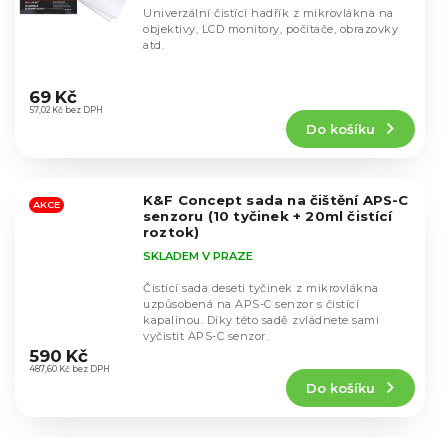
Univerzální čistící hadřík z mikrovlákna na
objektivy, LCD monitory, počítače, obrazovky
atd.
Průměrné
hodnocení
69 Kč
produktu
57,02 Kč bez DPH
Do košíku
je
5,0
z
5
K&F Concept sada na čištění APS-C
hvězdiček.
AKCE
senzoru (10 tyčinek + 20ml čistící
roztok)
SKLADEM V PRAZE
Čistící sada deseti tyčinek z mikrovlákna
uzpůsobená na APS-C senzor s čistící
kapalinou. Díky této sadě zvládnete sami
Průměrné
vyčistit APS-C senzor.
hodnocení
590 Kč
produktu
487,60 Kč bez DPH
Do košíku
je
4,4
z
5