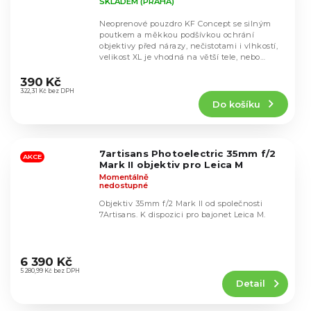
SKLADEM (PRAHA)
Neoprenové pouzdro KF Concept se silným
poutkem a měkkou podšívkou ochrání
objektivy před nárazy, nečistotami i vlhkostí,
velikost XL je vhodná na větší tele, nebo
Průměrné
zoom...
hodnocení
390 Kč
produktu
322,31 Kč bez DPH
Do košíku
je
5,0
z
5
7artisans Photoelectric 35mm f/2
hvězdiček.
AKCE
Mark II objektiv pro Leica M
Momentálně
nedostupné
Objektiv 35mm f/2 Mark II od společnosti
7Artisans. K dispozici pro bajonet Leica M.
Průměrné
hodnocení
6 390 Kč
produktu
5 280,99 Kč bez DPH
Detail
je
4,8