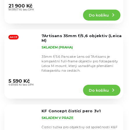
hodnocení
21 900 Kč
produktu
18 099,17 Kč bez DPH
Do košíku
je
4,5
z
5
7Artisans 35mm f/5,6 objektiv (Leica
hvězdiček.
AKCE
M)
SKLADEM (PRAHA)
35mm f/5.6 Pancake Lens od 7Artisans je
kompaktní full-frame objektiv pro fotoaparáty
Leica M-mount, který usnadňuje přenášení
fotoaparátu na cestách.
Průměrné
hodnocení
5 590 Kč
produktu
4 619,83 Kč bez DPH
Do košíku
je
5,0
z
5
KF Concept čistící pero 3v1
hvězdiček.
SKLADEM V PRAZE
Čistící tužka pro objektivy od společnosti K&F