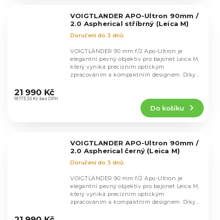
z
5
VOIGTLANDER APO-Ultron 90mm /
hvězdiček.
2.0 Aspherical stříbrný (Leica M)
Doručení do 3 dnů
VOIGTLÄNDER 90 mm f/2 Apo-Ultron je
elegantní pevný objektiv pro bajonet Leica M,
který vyniká precizním optickým
zpracováním a kompaktním designem. Díky
Průměrné
pokročilé konstrukci...
hodnocení
21 990 Kč
produktu
18 173,55 Kč bez DPH
Do košíku
je
5,0
z
5
VOIGTLANDER APO-Ultron 90mm /
hvězdiček.
2.0 Aspherical černý (Leica M)
Doručení do 3 dnů
VOIGTLÄNDER 90 mm f/2 Apo-Ultron je
elegantní pevný objektiv pro bajonet Leica M,
který vyniká precizním optickým
zpracováním a kompaktním designem. Díky
Průměrné
pokročilé konstrukci...
hodnocení
21 990 Kč