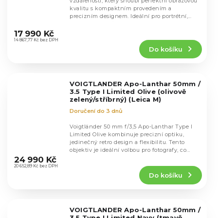
vzdáleností, který snoubí perfektní obrazovou
kvalitu s kompaktním provedením a
precizním designem. Ideální pro portrétní,
Průměrné
street a reportážní...
hodnocení
17 990 Kč
produktu
14 867,77 Kč bez DPH
Do košíku
je
5,0
z
5
VOIGTLANDER Apo-Lanthar 50mm /
hvězdiček.
3.5 Type I Limited Olive (olivově
zelený/stříbrný) (Leica M)
Doručení do 3 dnů
Voigtländer 50 mm f/3,5 Apo-Lanthar Type I
Limited Olive kombinuje precizní optiku,
jedinečný retro design a flexibilitu. Tento
Průměrné
objektiv je ideální volbou pro fotografy, co...
hodnocení
24 990 Kč
produktu
20 652,89 Kč bez DPH
Do košíku
je
5,0
z
5
VOIGTLANDER Apo-Lanthar 50mm /
hvězdiček.
3.5 Type I Limited Navy (tmavě