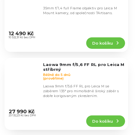
35mm f/1,4 full Frame objektiv pro Leica M
Mount kamery, od společnosti 7Artisans.
Průměrné
hodnocení
12 490 Kč
produktu
10 322,31 Kč bez DPH
Do košíku
je
4,6
z
5
Laowa 9mm f/5,6 FF RL pro Leica M
hvězdiček.
stříbrný
Běžně do 5 dnů
(prověříme)
Laowa 9mm f/5,6 FF RL pro Leica M se
záběrem 135° pro mimořádně široký záběr s
dobře korigovaným zkreslením.
Průměrné
hodnocení
27 990 Kč
produktu
23 132,23 Kč bez DPH
Do košíku
je
5,0
z