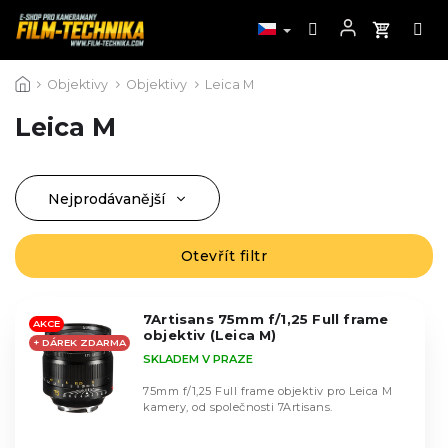
Přejít
Objektivy
Objektivy
Leica M
na
obsah
Leica M
Nejprodávanější
Ř
a
Nejlevnější
V
z
Otevřít filtr
ý
Nejdražší
e
p
n
Abecedně
i
í
7Artisans 75mm f/1,25 Full frame
AKCE
s
objektiv (Leica M)
p
+ DÁREK ZDARMA
p
SKLADEM V PRAZE
r
r
o
75mm f/1,25 Full frame objektiv pro Leica M
o
d
kamery, od společnosti 7Artisans.
d
u
u