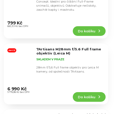
Concept. Ideální pro čištění Full-Frame
snímačů, objektivů. Odstraňuje nečistoty,
zaschlé kapky i mastnotu.
Průměrné
hodnocení
799 Kč
produktu
660,33 Kč bez DPH
Do košíku
je
4,5
z
5
7Artisans M28mm f/5.6 Full frame
hvězdiček.
AKCE
objektiv (Leica M)
SKLADEM V PRAZE
28mm f/5,6 Full frame objektiv pro Leica M
kamery, od společnosti 7Artisans.
Průměrné
hodnocení
6 990 Kč
produktu
5 776,86 Kč bez DPH
Do košíku
je
4,3
z
5