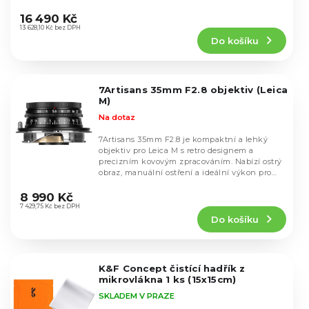
k
Průměrné
k
hodnocení
t
16 490 Kč
t
produktu
13 628,10 Kč bez DPH
ů
ů
Do košíku
je
4,8
z
5
7Artisans 35mm F2.8 objektiv (Leica
hvězdiček.
M)
Na dotaz
7Artisans 35mm F2.8 je kompaktní a lehký
objektiv pro Leica M s retro designem a
precizním kovovým zpracováním. Nabízí ostrý
obraz, manuální ostření a ideální výkon pro
Průměrné
street...
hodnocení
8 990 Kč
produktu
7 429,75 Kč bez DPH
Do košíku
je
5,0
z
5
K&F Concept čistící hadřík z
hvězdiček.
mikrovlákna 1 ks (15x15cm)
SKLADEM V PRAZE