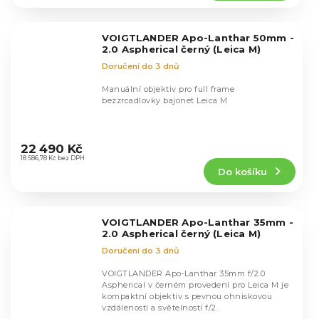
5,0
z
5
VOIGTLANDER Apo-Lanthar 50mm -
hvězdiček.
2.0 Aspherical černý (Leica M)
Doručení do 3 dnů
Manuální objektiv pro full frame
bezzrcadlovky bajonet Leica M
Průměrné
hodnocení
22 490 Kč
produktu
18 586,78 Kč bez DPH
Do košíku
je
5,0
z
5
VOIGTLANDER Apo-Lanthar 35mm -
hvězdiček.
2.0 Aspherical černý (Leica M)
Doručení do 3 dnů
VOIGTLANDER Apo-Lanthar 35mm f/2.0
Aspherical v černém provedení pro Leica M je
kompaktní objektiv s pevnou ohniskovou
vzdáleností a světelností f/2.
Průměrné