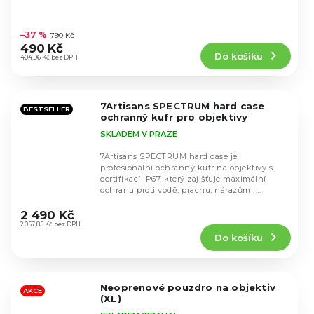
Průměrné
hodnocení
–37 %
790 Kč
produktu
490 Kč
Do košíku
je
404,96 Kč bez DPH
4,8
z
5
7Artisans SPECTRUM hard case
hvězdiček.
BESTSELLER
ochranný kufr pro objektivy
SKLADEM V PRAZE
7Artisans SPECTRUM hard case je
profesionální ochranný kufr na objektivy s
certifikací IP67, který zajišťuje maximální
ochranu proti vodě, prachu, nárazům i
Průměrné
extrémním podmínkám...
hodnocení
2 490 Kč
produktu
2 057,85 Kč bez DPH
Do košíku
je
5,0
z
5
Neoprenové pouzdro na objektiv
hvězdiček.
AKCE
(XL)