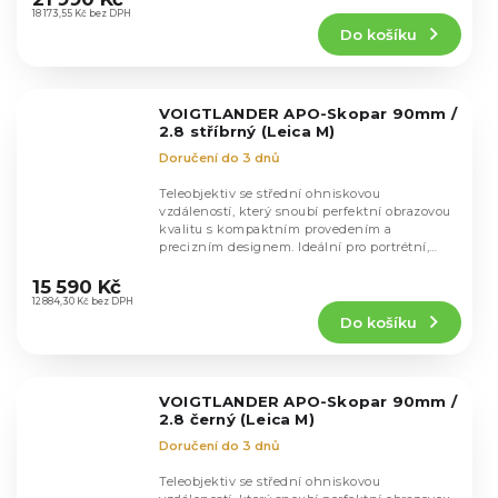
produktu
18 173,55 Kč bez DPH
Do košíku
je
5,0
z
5
VOIGTLANDER APO-Skopar 90mm /
hvězdiček.
2.8 stříbrný (Leica M)
Doručení do 3 dnů
Teleobjektiv se střední ohniskovou
vzdáleností, který snoubí perfektní obrazovou
kvalitu s kompaktním provedením a
precizním designem. Ideální pro portrétní,
Průměrné
street a reportážní...
hodnocení
15 590 Kč
produktu
12 884,30 Kč bez DPH
Do košíku
je
5,0
z
5
VOIGTLANDER APO-Skopar 90mm /
hvězdiček.
2.8 černý (Leica M)
Doručení do 3 dnů
Teleobjektiv se střední ohniskovou