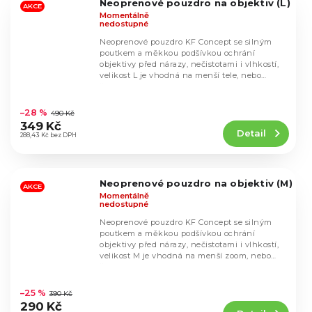
Neoprenové pouzdro na objektiv (L)
hvězdiček.
AKCE
Momentálně
nedostupné
Neoprenové pouzdro KF Concept se silným
poutkem a měkkou podšívkou ochrání
objektivy před nárazy, nečistotami i vlhkostí,
velikost L je vhodná na menší tele, nebo
širokoúhlé...
Průměrné
hodnocení
–28 %
490 Kč
produktu
349 Kč
Detail
je
288,43 Kč bez DPH
5,0
z
5
Neoprenové pouzdro na objektiv (M)
hvězdiček.
AKCE
Momentálně
nedostupné
Neoprenové pouzdro KF Concept se silným
poutkem a měkkou podšívkou ochrání
objektivy před nárazy, nečistotami i vlhkostí,
velikost M je vhodná na menší zoom, nebo
širokoúhlé...
Průměrné
hodnocení
–25 %
390 Kč
produktu
290 Kč