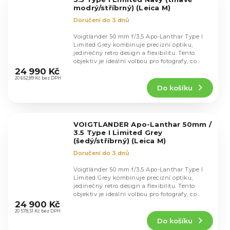
modrý/stříbrný) (Leica M)
Doručení do 3 dnů
Voigtländer 50 mm f/3,5 Apo-Lanthar Type I
Limited Grey kombinuje precizní optiku,
jedinečný retro design a flexibilitu. Tento
Průměrné
objektiv je ideální volbou pro fotografy, co...
hodnocení
24 990 Kč
produktu
20 652,89 Kč bez DPH
Do košíku
je
4,5
z
5
VOIGTLANDER Apo-Lanthar 50mm /
hvězdiček.
3.5 Type I Limited Grey
(šedý/stříbrný) (Leica M)
Doručení do 3 dnů
Voigtländer 50 mm f/3,5 Apo-Lanthar Type I
Limited Grey kombinuje precizní optiku,
jedinečný retro design a flexibilitu. Tento
Průměrné
objektiv je ideální volbou pro fotografy, co...
hodnocení
24 900 Kč
produktu
20 578,51 Kč bez DPH
Do košíku
je