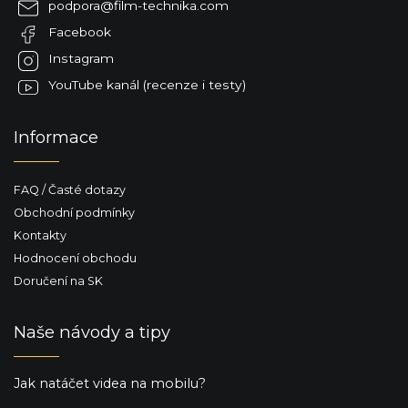
p
podpora
@
film-technika.com
t
r
Facebook
í
v
k
Instagram
y
YouTube kanál (recenze i testy)
v
ý
p
Informace
i
s
u
FAQ / Časté dotazy
Obchodní podmínky
Kontakty
Hodnocení obchodu
Doručení na SK
Naše návody a tipy
Jak natáčet videa na mobilu?