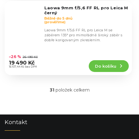
5
Laowa 9mm f/5,6 FF RL pro Leica M
hvězdiček.
černý
Běžně do 5 dnů
(prověříme)
Laowa 9mm f/5,6 FF RL pro Leica M se
záběrem 135° pro mimořádně široký záběr s
dobře korigovaným zkreslením.
Průměrné
hodnocení
–26 %
26 490 Kč
produktu
19 490 Kč
Do košíku
je
16 107,44 Kč bez DPH
5,0
z
5
31
položek celkem
hvězdiček.
O
v
l
á
d
Z
Kontakt
a
á
c
p
í
a