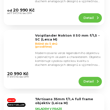
duchem analogových designů a výjimečnou
Průměrné
prací se...
hodnocení
20 990 Kč
od
produktu
od 17 347,11 Kč bez DPH
Detail
je
4,8
z
5
Voigtlander Nokton II 50 mm f/1,5 -
hvězdiček.
SC (Leica M)
Běžně do 5 dnů
(prověříme)
Modernizovaná verze legendárního objektivu
s jedinečným vkusem a charakterem. Objektiv
kombinuje vysokou optickou kvalitu s
duchem analogových designů a výjimečnou
Průměrné
prací se...
hodnocení
20 990 Kč
produktu
17 347,11 Kč bez DPH
Detail
je
4,8
z
5
7Artisans 35mm f/1,4 full frame
hvězdiček.
AKCE
objektiv (Leica M)
BESTSELLER
SKLADEM V PRAZE