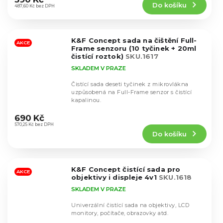
Do košíku
je
487,60 Kč bez DPH
4,6
z
5
K&F Concept sada na čištění Full-
hvězdiček.
AKCE
Frame senzoru (10 tyčinek + 20ml
čistící roztok)
SKU.1617
SKLADEM V PRAZE
Čistící sada deseti tyčinek z mikrovlákna
uzpůsobená na Full-Frame senzor s čistící
kapalinou.
Průměrné
hodnocení
690 Kč
produktu
570,25 Kč bez DPH
Do košíku
je
4,6
z
5
K&F Concept čistící sada pro
hvězdiček.
AKCE
objektivy i displeje 4v1
SKU.1618
SKLADEM V PRAZE
Univerzální čistící sada na objektivy, LCD
monitory, počítače, obrazovky atd.