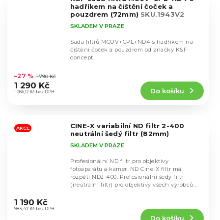
hvězdiček.
hadříkem na čištění čoček a
pouzdrem (72mm)
SKU.1943V2
SKLADEM V PRAZE
Sada filtrů MCUV+CPL+ND4 s hadříkem na
čištění čoček a pouzdrem od značky K&F
concept.
Průměrné
hodnocení
–27 %
1 790 Kč
produktu
1 290 Kč
Do košíku
je
1 066,12 Kč bez DPH
4,9
z
5
CINE-X variabilní ND filtr 2-400
hvězdiček.
AKCE
neutrální šedý filtr (82mm)
SKLADEM V PRAZE
Profesionální ND filtr pro objektivy
fotoaparátu a kamer. ND Cine-X filtr má
rozpětí ND2-400. Profesionální šedý filtr
(neutrální filtr) pro objektivy všech výrobců
Průměrné
objektivů s...
hodnocení
1 190 Kč
produktu
983,47 Kč bez DPH
Do košíku
je