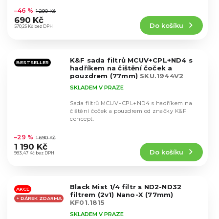
hodnocení
–46 %
1 290 Kč
produktu
690 Kč
Do košíku
je
570,25 Kč bez DPH
4,4
z
5
K&F sada filtrů MCUV+CPL+ND4 s
hvězdiček.
BESTSELLER
hadříkem na čištění čoček a
pouzdrem (77mm)
SKU.1944V2
SKLADEM V PRAZE
Sada filtrů MCUV+CPL+ND4 s hadříkem na
čištění čoček a pouzdrem od značky K&F
concept.
Průměrné
hodnocení
–29 %
1 690 Kč
produktu
1 190 Kč
Do košíku
je
983,47 Kč bez DPH
4,9
z
5
Black Mist 1/4 filtr s ND2-ND32
hvězdiček.
AKCE
filtrem (2v1) Nano-X (77mm)
+ DÁREK ZDARMA
KF01.1815
SKLADEM V PRAZE