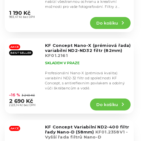
nabízí všestrannou ochranu a kreativní
Průměrné
možnosti pro vaše fotografování. Filtry z
hodnocení
prvotřídního...
1 190 Kč
produktu
983,47 Kč bez DPH
Do košíku
je
5,0
z
5
KF Concept Nano-X (prémiová řada)
hvězdiček.
AKCE
variabilní ND2-ND32 filtr (82mm)
BESTSELLER
KF01.2161
SKLADEM V PRAZE
Profesionální Nano-X (prémiová kvalita)
variabilní ND2-32 filtr od společnosti KF
Concept, s antireflexním povlakem a odolný
Průměrné
vůči škrábancům a vodě.
hodnocení
–16 %
3 240 Kč
produktu
2 690 Kč
Do košíku
je
2 223,14 Kč bez DPH
4,6
z
5
KF Concept Variabilní ND2-400 filtr
hvězdiček.
AKCE
řady Nano-D (58mm)
KF01.2358V1 -
Vyšší řada filtrů Nano-D