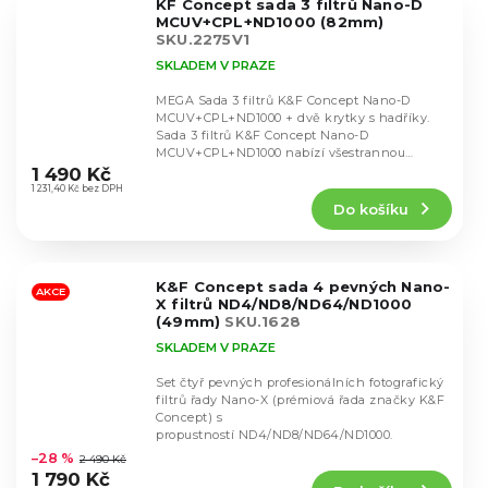
KF Concept sada 3 filtrů Nano-D
hvězdiček.
MCUV+CPL+ND1000 (82mm)
SKU.2275V1
SKLADEM V PRAZE
MEGA Sada 3 filtrů K&F Concept Nano-D
MCUV+CPL+ND1000 + dvě krytky s hadříky.
Sada 3 filtrů K&F Concept Nano-D
Průměrné
MCUV+CPL+ND1000 nabízí všestrannou
hodnocení
ochranu a kreativní...
1 490 Kč
produktu
1 231,40 Kč bez DPH
Do košíku
je
4,8
z
5
K&F Concept sada 4 pevných Nano-
hvězdiček.
AKCE
X filtrů ND4/ND8/ND64/ND1000
(49mm)
SKU.1628
SKLADEM V PRAZE
Set čtyř pevných profesionálních fotografický
filtrů řady Nano-X (prémiová řada značky K&F
Concept) s
Průměrné
propustností ND4/ND8/ND64/ND1000.
hodnocení
–28 %
2 490 Kč
produktu
1 790 Kč