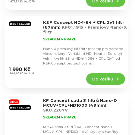
Do košíku
je
1 479,34 Kč bez DPH
5,0
z
5
K&F Concept ND4-64 + CPL 2v1 filtr
hvězdiček.
BESTSELLER
(67mm)
KF01.1915 - Prémiový Nano-X
filtr
SKLADEM V PRAZE
Nano-X prémiový ND filtr (náš tip pro náročné
videomakery). Variabilní ND (Neutral Density)
velmi kvalitní filtr ND4-ND64 + CPL (2v1) od
Průměrné
K&F Concept pro zachování...
hodnocení
1 990 Kč
produktu
1 644,63 Kč bez DPH
Do košíku
je
4,7
z
5
KF Concept sada 3 filtrů Nano-D
hvězdiček.
AKCE
MCUV+CPL+ND1000 (49mm)
BESTSELLER
SKU.2267V1
SKLADEM V PRAZE
MEGA Sada 3 filtrů K&F Concept Nano-D
MCUV+CPL+ND1000 + dvě krytky s hadříky