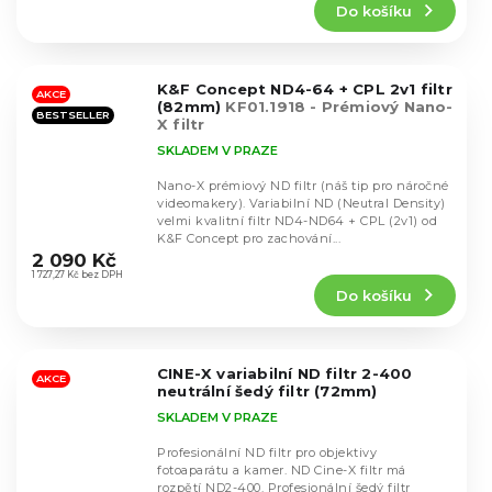
Do košíku
je
5,0
z
5
K&F Concept ND4-64 + CPL 2v1 filtr
hvězdiček.
AKCE
(82mm)
KF01.1918 - Prémiový Nano-
BESTSELLER
X filtr
SKLADEM V PRAZE
Nano-X prémiový ND filtr (náš tip pro náročné
videomakery). Variabilní ND (Neutral Density)
velmi kvalitní filtr ND4-ND64 + CPL (2v1) od
Průměrné
K&F Concept pro zachování...
hodnocení
2 090 Kč
produktu
1 727,27 Kč bez DPH
Do košíku
je
4,7
z
5
CINE-X variabilní ND filtr 2-400
hvězdiček.
AKCE
neutrální šedý filtr (72mm)
SKLADEM V PRAZE
Profesionální ND filtr pro objektivy
fotoaparátu a kamer. ND Cine-X filtr má
rozpětí ND2-400. Profesionální šedý filtr