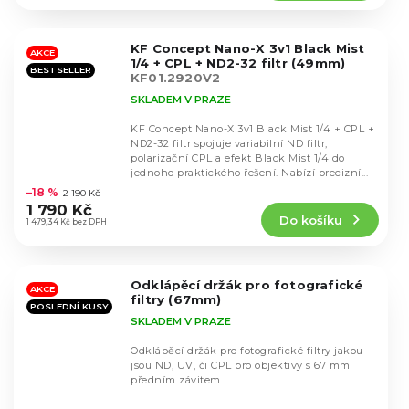
4,9
z
5
KF Concept Nano-X 3v1 Black Mist
hvězdiček.
AKCE
1/4 + CPL + ND2-32 filtr (49mm)
BESTSELLER
KF01.2920V2
SKLADEM V PRAZE
KF Concept Nano-X 3v1 Black Mist 1/4 + CPL +
ND2-32 filtr spojuje variabilní ND filtr,
polarizační CPL a efekt Black Mist 1/4 do
Průměrné
jednoho praktického řešení. Nabízí precizní...
hodnocení
–18 %
2 190 Kč
produktu
1 790 Kč
Do košíku
je
1 479,34 Kč bez DPH
4,5
z
5
Odklápěcí držák pro fotografické
hvězdiček.
AKCE
filtry (67mm)
POSLEDNÍ KUSY
SKLADEM V PRAZE
Odklápěcí držák pro fotografické filtry jakou
jsou ND, UV, či CPL pro objektivy s 67 mm
předním závitem.
Průměrné