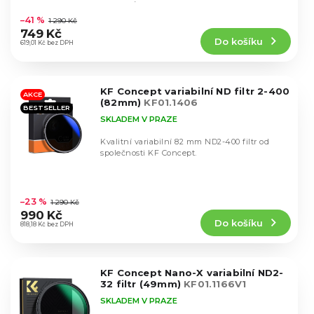
k
Průměrné
objektivů s...
u
hodnocení
t
–41 %
1 290 Kč
k
produktu
ů
749 Kč
t
Do košíku
je
619,01 Kč bez DPH
ů
4,5
z
5
KF Concept variabilní ND filtr 2-400
hvězdiček.
AKCE
(82mm)
KF01.1406
BESTSELLER
SKLADEM V PRAZE
Kvalitní variabilní 82 mm ND2-400 filtr od
společnosti KF Concept.
Průměrné
hodnocení
–23 %
1 290 Kč
produktu
990 Kč
Do košíku
je
818,18 Kč bez DPH
4,6
z
5
KF Concept Nano-X variabilní ND2-
hvězdiček.
32 filtr (49mm)
KF01.1166V1
SKLADEM V PRAZE