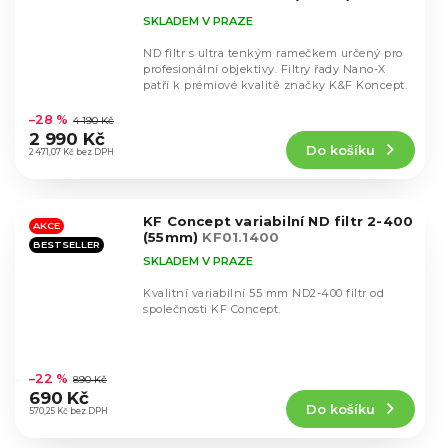
KF01.1998
SKLADEM V PRAZE
ND filtr s ultra tenkým ramečkem určený pro
profesionální objektivy. Filtry řady Nano-X
patří k prémiové kvalitě značky K&F Koncept.
Průměrné
hodnocení
–28 %
4 190 Kč
produktu
2 990 Kč
Do košíku
je
2 471,07 Kč bez DPH
5,0
z
5
KF Concept variabilní ND filtr 2-400
hvězdiček.
AKCE
(55mm)
KF01.1400
BESTSELLER
SKLADEM V PRAZE
Kvalitní variabilní 55 mm ND2-400 filtr od
společnosti KF Concept.
Průměrné
hodnocení
–22 %
890 Kč
produktu
690 Kč
Do košíku
je
570,25 Kč bez DPH
4,5