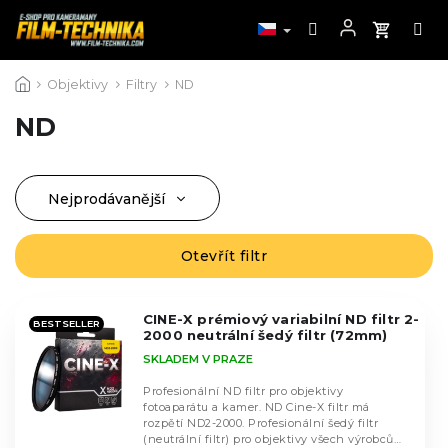
Přejít
Objektivy
Filtry
ND
na
obsah
ND
Nejprodávanější
Ř
a
Nejlevnější
z
Otevřít filtr
V
Nejdražší
e
ý
n
Abecedně
p
í
CINE-X prémiový variabilní ND filtr 2-
i
BESTSELLER
2000 neutrální šedý filtr (72mm)
p
s
SKLADEM V PRAZE
r
p
o
r
Profesionální ND filtr pro objektivy
d
fotoaparátu a kamer. ND Cine-X filtr má
o
rozpětí ND2-2000. Profesionální šedý filtr
u
d
(neutrální filtr) pro objektivy všech výrobců