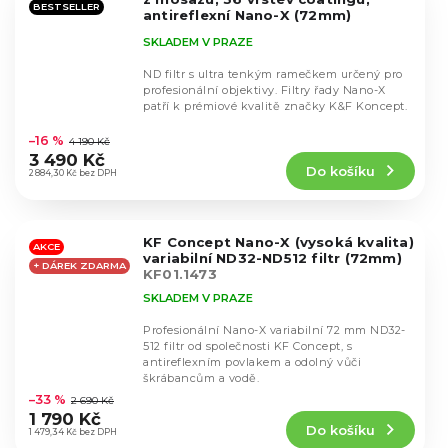
BESTSELLER
antireflexní Nano-X (72mm)
KF01.1997
SKLADEM V PRAZE
ND filtr s ultra tenkým ramečkem určený pro
profesionální objektivy. Filtry řady Nano-X
patří k prémiové kvalitě značky K&F Koncept.
Průměrné
hodnocení
–16 %
4 190 Kč
produktu
3 490 Kč
Do košíku
je
2 884,30 Kč bez DPH
4,6
z
5
KF Concept Nano-X (vysoká kvalita)
hvězdiček.
AKCE
variabilní ND32-ND512 filtr (72mm)
+ DÁREK ZDARMA
KF01.1473
SKLADEM V PRAZE
Profesionální Nano-X variabilní 72 mm ND32-
512 filtr od společnosti KF Concept, s
antireflexním povlakem a odolný vůči
Průměrné
škrábancům a vodě.
hodnocení
–33 %
2 690 Kč
produktu
1 790 Kč
Do košíku
je
1 479,34 Kč bez DPH