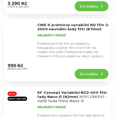
produktu
3 290 Kč
Do košíku
je
2 719,01 Kč bez DPH
4,7
z
5
CINE-X prémiový variabilní ND filtr 2-
hvězdiček.
2000 neutrální šedý filtr (67mm)
SKLADEM V PRAZE
Profesionální ND filtr pro objektivy
fotoaparátu a kamer. ND Cine-X filtr má
rozpětí ND2-2000. Profesionální šedý filtr
(neutrální filtr) pro objektivy všech výrobců
Průměrné
objektivů s...
hodnocení
990 Kč
produktu
818,18 Kč bez DPH
Do košíku
je
4,8
z
5
KF Concept Variabilní ND2-400 filtr
hvězdiček.
AKCE
řady Nano-D (82mm)
KF01.2363V1 -
BESTSELLER
Vyšší řada filtrů Nano-D
SKLADEM V PRAZE
Profesionální variabilní ND filtr řady Nano-D