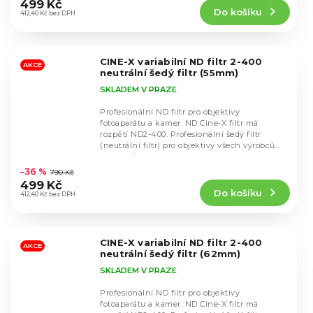
produktu
499 Kč
Do košíku
je
412,40 Kč bez DPH
4,9
z
5
CINE-X variabilní ND filtr 2-400
hvězdiček.
AKCE
neutrální šedý filtr (55mm)
SKLADEM V PRAZE
Profesionální ND filtr pro objektivy
fotoaparátu a kamer. ND Cine-X filtr má
rozpětí ND2-400. Profesionální šedý filtr
(neutrální filtr) pro objektivy všech výrobců
Průměrné
objektivů s...
hodnocení
–36 %
790 Kč
produktu
499 Kč
Do košíku
je
412,40 Kč bez DPH
4,8
z
5
CINE-X variabilní ND filtr 2-400
hvězdiček.
AKCE
neutrální šedý filtr (62mm)
SKLADEM V PRAZE
Profesionální ND filtr pro objektivy
fotoaparátu a kamer. ND Cine-X filtr má