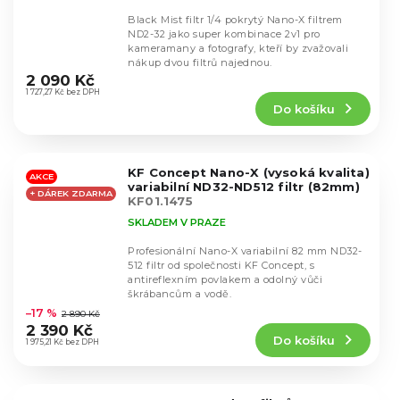
Black Mist filtr 1/4 pokrytý Nano-X filtrem
ND2-32 jako super kombinace 2v1 pro
kameramany a fotografy, kteří by zvažovali
Průměrné
nákup dvou filtrů najednou.
hodnocení
2 090 Kč
produktu
1 727,27 Kč bez DPH
Do košíku
je
4,7
z
5
KF Concept Nano-X (vysoká kvalita)
hvězdiček.
AKCE
variabilní ND32-ND512 filtr (82mm)
+ DÁREK ZDARMA
KF01.1475
SKLADEM V PRAZE
Profesionální Nano-X variabilní 82 mm ND32-
512 filtr od společnosti KF Concept, s
antireflexním povlakem a odolný vůči
Průměrné
škrábancům a vodě.
hodnocení
–17 %
2 890 Kč
produktu
2 390 Kč
Do košíku
je
1 975,21 Kč bez DPH
5,0
z
5