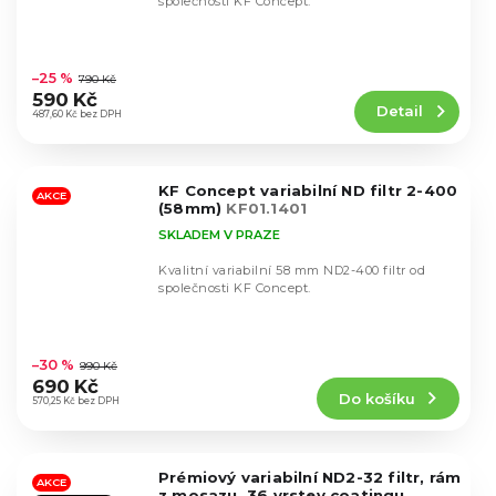
společnosti KF Concept.
Průměrné
hodnocení
–25 %
790 Kč
produktu
590 Kč
Detail
je
487,60 Kč bez DPH
4,6
z
5
KF Concept variabilní ND filtr 2-400
hvězdiček.
AKCE
(58mm)
KF01.1401
SKLADEM V PRAZE
Kvalitní variabilní 58 mm ND2-400 filtr od
společnosti KF Concept.
Průměrné
hodnocení
–30 %
990 Kč
produktu
690 Kč
Do košíku
je
570,25 Kč bez DPH
4,6
z
5
Prémiový variabilní ND2-32 filtr, rám
hvězdiček.
AKCE
z mosazu, 36 vrstev coatingu,