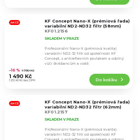
4,5
z
5
KF Concept Nano-X (prémiová řada)
hvězdiček.
AKCE
variabilní ND2-ND32 filtr (58mm)
KF01.2156
SKLADEM V PRAZE
Profesionální Nano-X (prémiová kvalita)
variabilní ND2-32 filtr od společnosti KF
Concept, s antireflexním povlakem a odolný
Průměrné
vůči škrábancům a vodě.
hodnocení
–16 %
1 790 Kč
produktu
1 490 Kč
Do košíku
je
1 231,40 Kč bez DPH
4,8
z
5
KF Concept Nano-X (prémiová řada)
hvězdiček.
AKCE
variabilní ND2-ND32 filtr (62mm)
KF01.2157
SKLADEM V PRAZE
Profesionální Nano-X (prémiová kvalita)
variabilní ND2-32 filtr od společnosti KF
Concept, s antireflexním povlakem a odolný