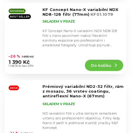
z
5
KF Concept Nano-X variabilní NDX
hvězdiček.
NOVINKA
ND8-128 filtr (77mm)
KF01.1079
BESTSELLER
SKLADEM V PRAZE
KF Concept Nano-X variabilní NDX ND8-128
filtr s nano povrchem nabízí flexibilní
kontrolu expozice pro profesionální i
amatérské fotografy. Umožňuje plynulé
Průměrné
nastavení hustoty...
hodnocení
–26 %
1 890 Kč
produktu
1 390 Kč
Do košíku
je
1 148,76 Kč bez DPH
4,8
z
5
Prémiový variabilní ND2-32 filtr, rám
hvězdiček.
AKCE
z mosazu, 36 vrstev coatingu,
antireflexní Nano-X (67mm)
KF01.1996
SKLADEM V PRAZE
ND variabilní filtr s ultra tenkým ramečkem
určený pro profesionální objektivy. Filtry řady
Nano-X patří k prémiové kvalitě značky K&F
Průměrné
Koncept.
hodnocení