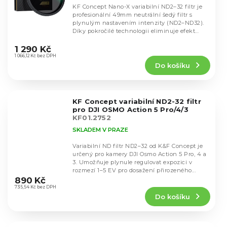
KF Concept Nano-X variabilní ND2–32 filtr je
profesionální 49mm neutrální šedý filtr s
plynulým nastavením intenzity (ND2–ND32).
Díky pokročilé technologii eliminuje efekt
Průměrné
„X“...
hodnocení
1 290 Kč
produktu
1 066,12 Kč bez DPH
Do košíku
je
5,0
z
5
KF Concept variabilní ND2-32 filtr
hvězdiček.
pro DJI OSMO Action 5 Pro/4/3
KF01.2752
SKLADEM V PRAZE
Variabilní ND filtr ND2–32 od K&F Concept je
určený pro kamery DJI Osmo Action 5 Pro, 4 a
3. Umožňuje plynule regulovat expozici v
Průměrné
rozmezí 1–5 EV pro dosažení přirozeného...
hodnocení
890 Kč
produktu
735,54 Kč bez DPH
Do košíku
je
4,8
z
5