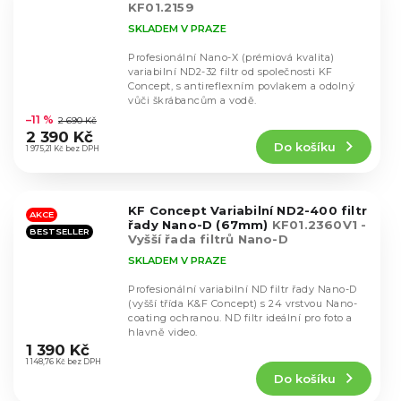
KF01.2159
SKLADEM V PRAZE
Profesionální Nano-X (prémiová kvalita)
variabilní ND2-32 filtr od společnosti KF
Concept, s antireflexním povlakem a odolný
Průměrné
vůči škrábancům a vodě.
hodnocení
–11 %
2 690 Kč
produktu
2 390 Kč
Do košíku
je
1 975,21 Kč bez DPH
4,8
z
5
KF Concept Variabilní ND2-400 filtr
hvězdiček.
AKCE
řady Nano-D (67mm)
KF01.2360V1 -
BESTSELLER
Vyšší řada filtrů Nano-D
SKLADEM V PRAZE
Profesionální variabilní ND filtr řady Nano-D
(vyšší třída K&F Concept) s 24 vrstvou Nano-
coating ochranou. ND filtr ideální pro foto a
Průměrné
hlavně video.
hodnocení
1 390 Kč
produktu
1 148,76 Kč bez DPH
Do košíku
je
4,8