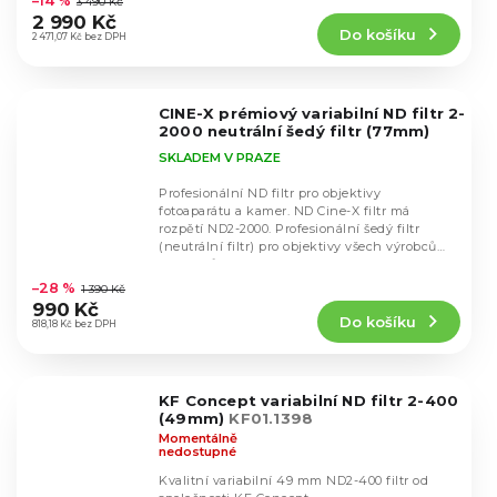
–14 %
3 490 Kč
produktu
2 990 Kč
Do košíku
je
2 471,07 Kč bez DPH
5,0
z
5
CINE-X prémiový variabilní ND filtr 2-
hvězdiček.
2000 neutrální šedý filtr (77mm)
SKLADEM V PRAZE
Profesionální ND filtr pro objektivy
fotoaparátu a kamer. ND Cine-X filtr má
rozpětí ND2-2000. Profesionální šedý filtr
(neutrální filtr) pro objektivy všech výrobců
Průměrné
objektivů s...
hodnocení
–28 %
1 390 Kč
produktu
990 Kč
Do košíku
je
818,18 Kč bez DPH
4,2
z
5
KF Concept variabilní ND filtr 2-400
hvězdiček.
(49mm)
KF01.1398
Momentálně
nedostupné
Kvalitní variabilní 49 mm ND2-400 filtr od