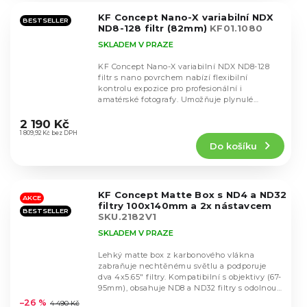
5
KF Concept Nano-X variabilní NDX
hvězdiček.
BESTSELLER
ND8-128 filtr (82mm)
KF01.1080
SKLADEM V PRAZE
KF Concept Nano-X variabilní NDX ND8-128
filtr s nano povrchem nabízí flexibilní
kontrolu expozice pro profesionální i
amatérské fotografy. Umožňuje plynulé
Průměrné
nastavení hustoty...
hodnocení
2 190 Kč
produktu
1 809,92 Kč bez DPH
Do košíku
je
5,0
z
5
KF Concept Matte Box s ND4 a ND32
hvězdiček.
AKCE
filtry 100x140mm a 2x nástavcem
BESTSELLER
SKU.2182V1
SKLADEM V PRAZE
Lehký matte box z karbonového vlákna
zabraňuje nechtěnému světlu a podporuje
dva 4x5.65" filtry. Kompatibilní s objektivy (67-
Průměrné
95mm), obsahuje ND8 a ND32 filtry s odolnou
hodnocení
nano...
–26 %
4 490 Kč