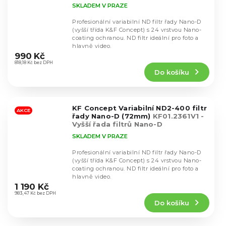
SKLADEM V PRAZE
Profesionální variabilní ND filtr řady Nano-D
(vyšší třída K&F Concept) s 24 vrstvou Nano-
coating ochranou. ND filtr ideální pro foto a
Průměrné
hlavně video.
hodnocení
990 Kč
produktu
818,18 Kč bez DPH
Do košíku
je
5,0
z
5
KF Concept Variabilní ND2-400 filtr
hvězdiček.
AKCE
řady Nano-D (72mm)
KF01.2361V1 -
Vyšší řada filtrů Nano-D
SKLADEM V PRAZE
Profesionální variabilní ND filtr řady Nano-D
(vyšší třída K&F Concept) s 24 vrstvou Nano-
coating ochranou. ND filtr ideální pro foto a
Průměrné
hlavně video.
hodnocení
1 190 Kč
produktu
983,47 Kč bez DPH
Do košíku
je
4,7
z