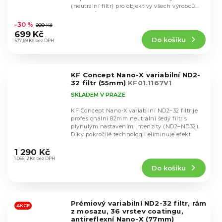
(neutrální filtr) pro objektivy všech výrobců
Průměrné
objektivů s...
hodnocení
–30 %
999 Kč
produktu
699 Kč
Do košíku
je
577,69 Kč bez DPH
4,7
z
5
KF Concept Nano-X variabilní ND2-
hvězdiček.
32 filtr (55mm)
KF01.1167V1
SKLADEM V PRAZE
KF Concept Nano-X variabilní ND2–32 filtr je
profesionální 82mm neutrální šedý filtr s
plynulým nastavením intenzity (ND2–ND32).
Díky pokročilé technologii eliminuje efekt
Průměrné
„X“...
hodnocení
1 290 Kč
produktu
1 066,12 Kč bez DPH
Do košíku
je
5,0
z
5
Prémiový variabilní ND2-32 filtr, rám
hvězdiček.
AKCE
z mosazu, 36 vrstev coatingu,
antireflexní Nano-X (77mm)