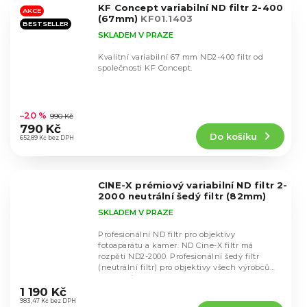
KF Concept variabilní ND filtr 2-400
hvězdiček.
AKCE
(67mm)
KF01.1403
BESTSELLER
SKLADEM V PRAZE
Kvalitní variabilní 67 mm ND2-400 filtr od
společnosti KF Concept.
Průměrné
hodnocení
–20 %
990 Kč
produktu
790 Kč
Do košíku
je
652,89 Kč bez DPH
4,6
z
5
CINE-X prémiový variabilní ND filtr 2-
hvězdiček.
2000 neutrální šedý filtr (82mm)
SKLADEM V PRAZE
Profesionální ND filtr pro objektivy
fotoaparátu a kamer. ND Cine-X filtr má
rozpětí ND2-2000. Profesionální šedý filtr
(neutrální filtr) pro objektivy všech výrobců
Průměrné
objektivů s...
hodnocení
1 190 Kč
produktu
983,47 Kč bez DPH