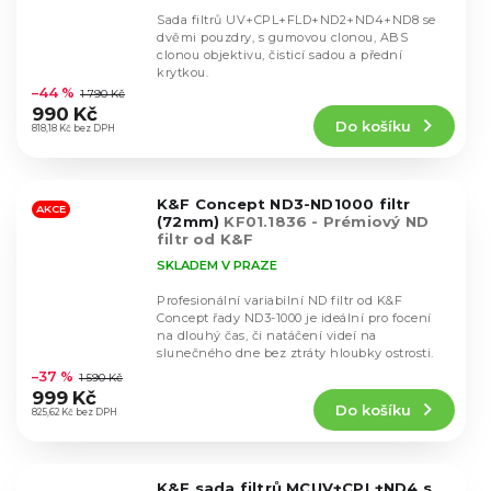
Sada filtrů UV+CPL+FLD+ND2+ND4+ND8 se
dvěmi pouzdry, s gumovou clonou, ABS
clonou objektivu, čisticí sadou a přední
Průměrné
krytkou.
hodnocení
–44 %
1 790 Kč
produktu
990 Kč
Do košíku
je
818,18 Kč bez DPH
4,6
z
5
K&F Concept ND3-ND1000 filtr
hvězdiček.
AKCE
(72mm)
KF01.1836 - Prémiový ND
filtr od K&F
SKLADEM V PRAZE
Profesionální variabilní ND filtr od K&F
Concept řady ND3-1000 je ideální pro focení
na dlouhý čas, či natáčení videí na
Průměrné
slunečného dne bez ztráty hloubky ostrosti.
hodnocení
–37 %
1 590 Kč
produktu
999 Kč
Do košíku
je
825,62 Kč bez DPH
4,8
z
5
K&F sada filtrů MCUV+CPL+ND4 s