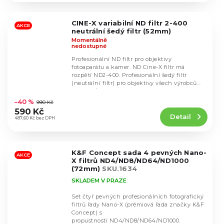
z
5
CINE-X variabilní ND filtr 2-400
hvězdiček.
AKCE
neutrální šedý filtr (52mm)
Momentálně
nedostupné
Profesionální ND filtr pro objektivy
fotoaparátu a kamer. ND Cine-X filtr má
rozpětí ND2-400. Profesionální šedý filtr
(neutrální filtr) pro objektivy všech výrobců
Průměrné
objektivů s...
hodnocení
–40 %
990 Kč
produktu
590 Kč
Detail
je
487,60 Kč bez DPH
4,8
z
5
K&F Concept sada 4 pevných Nano-
hvězdiček.
AKCE
X filtrů ND4/ND8/ND64/ND1000
(72mm)
SKU.1634
SKLADEM V PRAZE
Set čtyř pevných profesionálních fotografický
filtrů řady Nano-X (prémiová řada značky K&F
Concept) s
Průměrné
propustností ND4/ND8/ND64/ND1000.