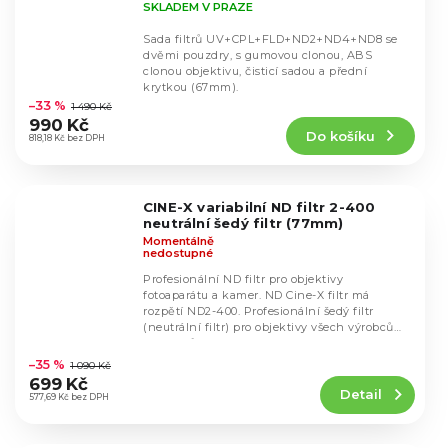
SKLADEM V PRAZE
Sada filtrů UV+CPL+FLD+ND2+ND4+ND8 se
dvěmi pouzdry, s gumovou clonou, ABS
clonou objektivu, čisticí sadou a přední
Průměrné
krytkou (67mm).
hodnocení
–33 %
1 490 Kč
produktu
990 Kč
Do košíku
je
818,18 Kč bez DPH
4,4
z
5
CINE-X variabilní ND filtr 2-400
hvězdiček.
neutrální šedý filtr (77mm)
Momentálně
nedostupné
Profesionální ND filtr pro objektivy
fotoaparátu a kamer. ND Cine-X filtr má
rozpětí ND2-400. Profesionální šedý filtr
(neutrální filtr) pro objektivy všech výrobců
Průměrné
objektivů s...
hodnocení
–35 %
1 090 Kč
produktu
699 Kč
Detail
je
577,69 Kč bez DPH
4,7
z