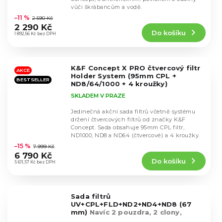
Průměrné
vůči škrábancům a vodě.
hodnocení
–11 %
2 590 Kč
produktu
2 290 Kč
Do košíku
je
1 892,56 Kč bez DPH
4,8
z
5
K&F Concept X PRO čtvercový filtr
hvězdiček.
AKCE
Holder System (95mm CPL +
BESTSELLER
ND8/64/1000 + 4 kroužky)
SKLADEM V PRAZE
Jedinečná akční sada filtrů včetně systému
držení čtvercových filtrů od značky K&F
Concept. Sada obsahuje 95mm CPL filtr,
Průměrné
ND1000, ND8 a ND64 (čtvercové) a 4 kroužky.
hodnocení
–15 %
7 999 Kč
produktu
6 790 Kč
Do košíku
je
5 611,57 Kč bez DPH
4,5
z
5
Sada filtrů
hvězdiček.
UV+CPL+FLD+ND2+ND4+ND8 (67
mm)
Navíc 2 pouzdra, 2 clony,
krytka, útěrka