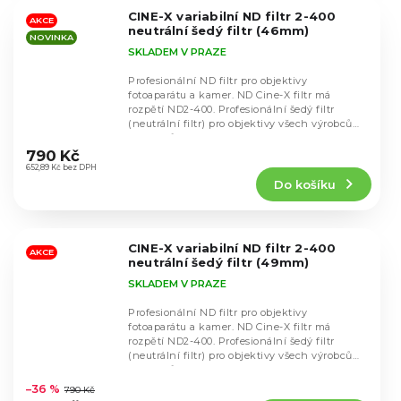
5
CINE-X variabilní ND filtr 2-400
hvězdiček.
AKCE
neutrální šedý filtr (46mm)
NOVINKA
SKLADEM V PRAZE
Profesionální ND filtr pro objektivy
fotoaparátu a kamer. ND Cine-X filtr má
rozpětí ND2-400. Profesionální šedý filtr
(neutrální filtr) pro objektivy všech výrobců
Průměrné
objektivů s...
hodnocení
790 Kč
produktu
652,89 Kč bez DPH
Do košíku
je
4,9
z
5
CINE-X variabilní ND filtr 2-400
hvězdiček.
AKCE
neutrální šedý filtr (49mm)
SKLADEM V PRAZE
Profesionální ND filtr pro objektivy
fotoaparátu a kamer. ND Cine-X filtr má
rozpětí ND2-400. Profesionální šedý filtr
(neutrální filtr) pro objektivy všech výrobců
Průměrné
objektivů s...
hodnocení
–36 %
790 Kč