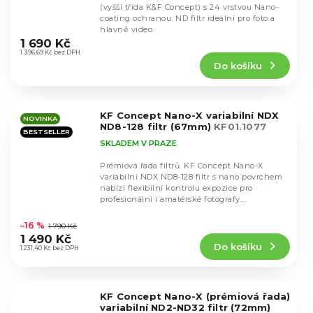
(vyšší třída K&F Concept) s 24 vrstvou Nano-
coating ochranou. ND filtr ideální pro foto a
Průměrné
hlavně video.
hodnocení
1 690 Kč
produktu
1 396,69 Kč bez DPH
Do košíku
je
4,5
z
5
KF Concept Nano-X variabilní NDX
hvězdiček.
NOVINKA
ND8-128 filtr (67mm)
KF01.1077
BESTSELLER
SKLADEM V PRAZE
Prémiová řada filtrů. KF Concept Nano-X
variabilní NDX ND8-128 filtr s nano povrchem
nabízí flexibilní kontrolu expozice pro
profesionální i amatérské fotografy.
Průměrné
Umožňuje...
hodnocení
–16 %
1 790 Kč
produktu
1 490 Kč
Do košíku
je
1 231,40 Kč bez DPH
4,9
z
5
KF Concept Nano-X (prémiová řada)
hvězdiček.
variabilní ND2-ND32 filtr (72mm)