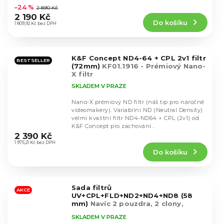
hodnocení
–24 %
2 890 Kč
produktu
2 190 Kč
Do košíku
je
1 809,92 Kč bez DPH
4,7
z
5
K&F Concept ND4-64 + CPL 2v1 filtr
hvězdiček.
BESTSELLER
(72mm)
KF01.1916 - Prémiový Nano-
X filtr
SKLADEM V PRAZE
Nano-X prémiový ND filtr (náš tip pro náročné
videomakery). Variabilní ND (Neutral Density)
velmi kvalitní filtr ND4-ND64 + CPL (2v1) od
Průměrné
K&F Concept pro zachování...
hodnocení
2 390 Kč
produktu
1 975,21 Kč bez DPH
Do košíku
je
4,8
z
5
Sada filtrů
hvězdiček.
AKCE
UV+CPL+FLD+ND2+ND4+ND8 (58
mm)
Navíc 2 pouzdra, 2 clony,
krytka, útěrka
SKLADEM V PRAZE