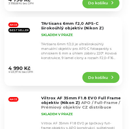
Do košíku
je
3 958,68 Kč bez DPH
4,1
z
5
7Artisans 6mm f2,0 APS-C
hvězdiček.
AKCE
širokoúhlý objektiv (Nikon Z)
BESTSELLER
SKLADEM V PRAZE
7Artisans 6mm f/2,0 je ultraširokoúhlý
manuální objektiv pro APS-C fotoaparáty s
ohniskem 6 mm a úhlem záběru 220°. Kovová
konstrukce, 9 lamel clony a rozsah F2,0–F16
Průměrné
zajišťují...
hodnocení
4 990 Kč
produktu
4 123,97 Kč bez DPH
Do košíku
je
4,6
z
5
Viltrox AF 35mm F1.8 EVO Full Frame
hvězdiček.
AKCE
objektiv (Nikon Z)
APO / Full-Frame /
Prémiový objektiv CZ distribuce
SKLADEM V PRAZE
Viltrox AF 35mm F1.8 EVO je špičkový full-
frame objektiv s APO konstrukcí, světelností