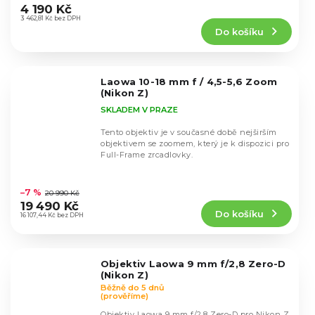
hodnocení
4 190 Kč
produktu
3 462,81 Kč bez DPH
Do košíku
je
4,6
z
5
Laowa 10-18 mm f / 4,5-5,6 Zoom
hvězdiček.
(Nikon Z)
SKLADEM V PRAZE
Tento objektiv je v současné době nejširším
objektivem se zoomem, který je k dispozici pro
Full-Frame zrcadlovky.
Průměrné
hodnocení
–7 %
20 990 Kč
produktu
19 490 Kč
Do košíku
je
16 107,44 Kč bez DPH
4,5
z
5
Objektiv Laowa 9 mm f/2,8 Zero-D
hvězdiček.
(Nikon Z)
Běžně do 5 dnů
(prověříme)
Objektiv Laowa 9 mm f/2,8 Zero-D pro Nikon Z