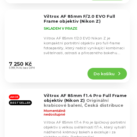
4,6
z
5
Viltrox AF 85mm F/2.0 EVO Full
hvězdiček.
Frame objektiv (Nikon Z)
SKLADEM V PRAZE
Viltrox AF 85mm f/2.0 EVO Nikon Z je
kompaktní portrétní objektiv pro full-frame
fotoaparáty, který nabízí vynikající kombinaci
světelnosti, ostrosti a přirozeného bokehu....
Průměrné
hodnocení
7 250 Kč
produktu
5 991,74 Kč bez DPH
Do košíku
je
4,5
z
5
Viltrox AF 85mm f1.4 Pro Full Frame
hvězdiček.
AKCE
objektiv (Nikon Z)
Originální
BESTSELLER
krabicové balení, Česká distribuce
Momentálně
nedostupné
Viltrox AF 85mm f/1.4 Pro je špičkový portrétní
objektiv s velkou světelností f/1.4, který vytváří
nádherně krémový bokeh a exceluje i za
Průměrné