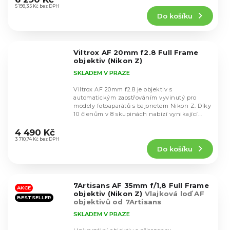
produktu
5 198,35 Kč bez DPH
Do košíku
je
4,6
z
5
Viltrox AF 20mm f2.8 Full Frame
hvězdiček.
objektiv (Nikon Z)
SKLADEM V PRAZE
Viltrox AF 20mm f2.8 je objektiv s
automatickým zaostřováním vyvinutý pro
modely fotoaparátů s bajonetem Nikon Z. Díky
10 členům v 8 skupinách nabízí vynikající
Průměrné
optický výkon....
hodnocení
4 490 Kč
produktu
3 710,74 Kč bez DPH
Do košíku
je
4,1
z
5
7Artisans AF 35mm f/1,8 Full Frame
hvězdiček.
AKCE
objektiv (Nikon Z)
Vlajková loď AF
BESTSELLER
objektivů od 7Artisans
SKLADEM V PRAZE