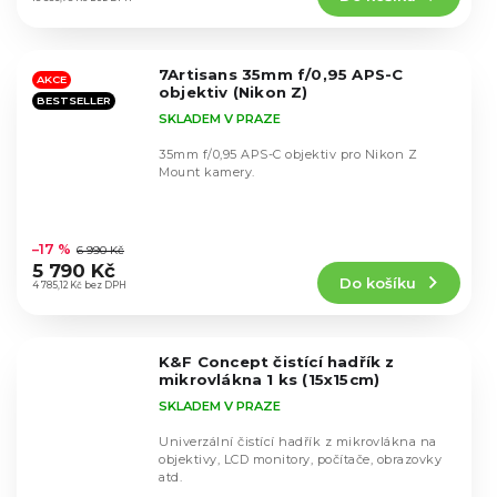
5,0
z
5
7Artisans 35mm f/0,95 APS-C
hvězdiček.
AKCE
objektiv (Nikon Z)
BESTSELLER
SKLADEM V PRAZE
35mm f/0,95 APS-C objektiv pro Nikon Z
Mount kamery.
Průměrné
hodnocení
–17 %
6 990 Kč
produktu
5 790 Kč
Do košíku
je
4 785,12 Kč bez DPH
4,4
z
5
K&F Concept čistící hadřík z
hvězdiček.
mikrovlákna 1 ks (15x15cm)
SKLADEM V PRAZE
Univerzální čistící hadřík z mikrovlákna na
objektivy, LCD monitory, počítače, obrazovky
atd.