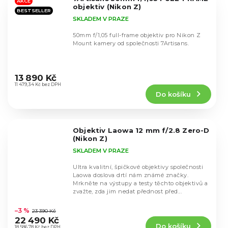
hvězdiček.
AKCE
objektiv (Nikon Z)
BESTSELLER
SKLADEM V PRAZE
50mm f/1,05 full-frame objektiv pro Nikon Z
Mount kamery od společnosti 7Artisans.
Průměrné
hodnocení
13 890 Kč
produktu
11 479,34 Kč bez DPH
Do košíku
je
4,7
z
5
Objektiv Laowa 12 mm f/2.8 Zero-D
hvězdiček.
(Nikon Z)
SKLADEM V PRAZE
Ultra kvalitní, špičkové objektivy společnosti
Laowa doslova drtí nám známé značky.
Mrkněte na výstupy a testy těchto objektivů a
zvažte, zda jim nedat přednost před...
Průměrné
hodnocení
–3 %
23 390 Kč
produktu
22 490 Kč
Do košíku
je
18 586,78 Kč bez DPH