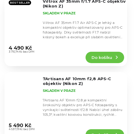
Viltrox AF 35mm f/1.7 APS-C objektiv
hvězdiček.
BESTSELLER
(Nikon Z)
SKLADEM V PRAZE
Viltrox AF 35mm F1.7 Air APS-C je lehký a
kompaktní objektiv optimalizovaný pro APS-C
fotoaparáty. Díky světelnosti F1.7 nabízí
krásný bokeh a exceluje při slabém osvětlení.
Průměrné
Je...
hodnocení
4 490 Kč
produktu
3 710,74 Kč bez DPH
Do košíku
je
4,7
z
5
7Artisans AF 10mm f2,8 APS-C
hvězdiček.
objektiv (Nikon Z)
SKLADEM V PRAZE
7Artisans AF 10mm f2.8 je kompaktní
širokoúhlý objektiv pro APS-C fotoaparáty s
vynikající světelností f/2.8. Nabízí úhel záběru
105,3°, kvalitní kovovou konstrukci, rychlé...
Průměrné
hodnocení
5 490 Kč
produktu
4 537,19 Kč bez DPH