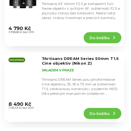
7Artisans AF 40mm F2.5 je kompaktní full-
frame objektiv s rychlým AF, světelností F2.5 a
plynulou clonou bez krokování. Nabízí ostrý
obraz, nízkou hmotnost a precizní kontrolu...
Průměrné
hodnocení
4 790 Kč
produktu
3 958,68 Kč bez DPH
Do košíku
je
5,0
z
5
7Artisans DREAM Series 50mm T1.5
hvězdiček.
NOVINKA
Cine objektiv (Nikon Z)
SKLADEM V PRAZE
7Artisans DREAM Series jsou plnoformátové
Cine objektivy 35, 50 a 75 mm se světelností
T1.5, celokovovou konstrukcí, ozubením MOD
0.8 a přesným manuálním ovládáním....
Průměrné
hodnocení
8 490 Kč
produktu
7 016,53 Kč bez DPH
Do košíku
je
5,0
z
5