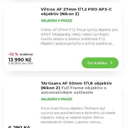
z
5
Viltrox AF 27mm f/1.2 PRO APS-C
hvězdiček.
objektiv (Nikon Z)
SKLADEM V PRAZE
Viltrox AF 27mm F1.2 Pro je rychlý objektiv pro
APS-C fotoaparáty, který nabízí vynikající
kvalitu obrazu a širokou světelnost F1.2.
Objektiv poskytuje tichý a rychlý autofocus,...
Průměrné
hodnocení
–12 %
15 990 Kč
produktu
13 990 Kč
Do košíku
je
11 561,98 Kč bez DPH
5,0
z
5
7Artisans AF 50mm f/1,8 objektiv
hvězdiček.
(Nikon Z)
Full Frame objektiv s
automatickým ostřením
SKLADEM V PRAZE
První Auto Focus objektiv 7Artisans byl
vyvinut pro použitelnost a běžného uživatele.
Objektiv, který je nejběžnějším 50mm
Průměrné
standardním úhlem s jasnou clonou,
hodnocení
poskytuje nádherný...
6 290 Kč