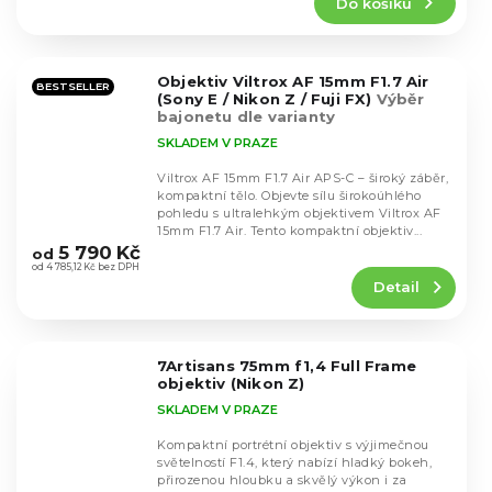
Do košíku
je
4,8
z
5
Objektiv Viltrox AF 15mm F1.7 Air
hvězdiček.
BESTSELLER
(Sony E / Nikon Z / Fuji FX)
Výběr
bajonetu dle varianty
SKLADEM V PRAZE
Viltrox AF 15mm F1.7 Air APS-C – široký záběr,
kompaktní tělo. Objevte sílu širokoúhlého
pohledu s ultralehkým objektivem Viltrox AF
Průměrné
15mm F1.7 Air. Tento kompaktní objektiv...
hodnocení
5 790 Kč
od
produktu
od 4 785,12 Kč bez DPH
Detail
je
4,3
z
5
7Artisans 75mm f1,4 Full Frame
hvězdiček.
objektiv (Nikon Z)
SKLADEM V PRAZE
Kompaktní portrétní objektiv s výjimečnou
světelností F1.4, který nabízí hladký bokeh,
přirozenou hloubku a skvělý výkon i za