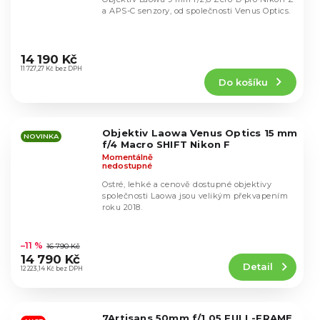
a APS-C senzory, od společnosti Venus Optics.
Průměrné
hodnocení
14 190 Kč
produktu
11 727,27 Kč bez DPH
Do košíku
je
5,0
z
5
Objektiv Laowa Venus Optics 15 mm
hvězdiček.
NOVINKA
f/4 Macro SHIFT Nikon F
Momentálně
nedostupné
Ostré, lehké a cenově dostupné objektivy
společnosti Laowa jsou velikým překvapením
roku 2018.
Průměrné
hodnocení
–11 %
16 790 Kč
produktu
14 790 Kč
Detail
je
12 223,14 Kč bez DPH
4,8
z
5
7Artisans 50mm f/1,05 FULL-FRAME