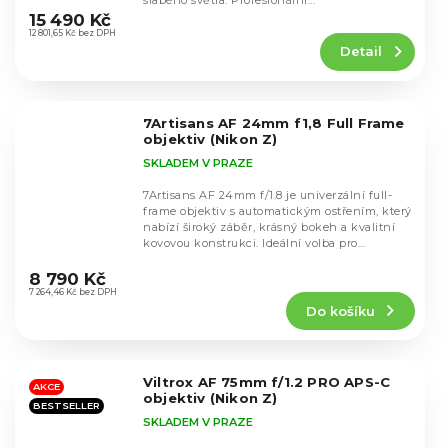
slabého světla. Profesionální...
hodnocení
15 490 Kč
produktu
12 801,65 Kč bez DPH
Detail
je
5,0
z
5
7Artisans AF 24mm f1,8 Full Frame
hvězdiček.
objektiv (Nikon Z)
SKLADEM V PRAZE
7Artisans AF 24mm f/1.8 je univerzální full-
frame objektiv s automatickým ostřením, který
nabízí široký záběr, krásný bokeh a kvalitní
kovovou konstrukci. Ideální volba pro...
Průměrné
hodnocení
8 790 Kč
produktu
7 264,46 Kč bez DPH
Do košíku
je
5,0
z
5
Viltrox AF 75mm f/1.2 PRO APS-C
hvězdiček.
AKCE
objektiv (Nikon Z)
BESTSELLER
SKLADEM V PRAZE