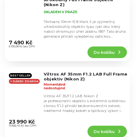
(Nikon Z)
SKLADEM V PRAZE
7Artisans 10mm f2.8 Mark II je výjimečný
ultraširokoúhlý objektiv typu rybí oko, který
nabízí ohromující úhel záběru 185°. Tato druhá
Průměrné
generace přináší vylepšenou optickou...
hodnocení
7 490 Kč
produktu
6 190,08 Kč bez DPH
Do košíku
je
4,9
z
5
Viltrox AF 35mm F1.2 LAB Full Frame
hvězdiček.
BESTSELLER
objektiv (Nikon Z)
+ DÁREK ZDARMA
Momentálně
nedostupné
Viltrox AF 35/F1.2 LAB Nikon Z
je profesionální objektiv s extrémně světelnou
clonou f/1.2 přináší bezkonkurenční ostrost,
nádherně hladký bokeh a špičkový výkon i
Průměrné
za...
hodnocení
23 990 Kč
produktu
19 826,45 Kč bez DPH
Do košíku
je