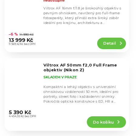
nedostupné
Viltrox AF 16mm f/1.8 je širokoúhlý objektiv s
pevným ohniskem, navržený pro full-frame
fotoaparáty, který přináší extra široký záběr
ideální pro krajinu, architekturu a...
Průměrné
hodnocení
–6 %
14 990 Kč
produktu
13 999 Kč
Detail
je
11 569,42 Kč bez DPH
4,9
z
5
Viltrox AF 50mm f2,0 Full Frame
hvězdiček.
objektiv (Nikon Z)
SKLADEM V PRAZE
Kompaktní a lehký objektiv s univerzální
ohniskovou vzdáleností 50 mm, ideální pro
portréty, street foto i každodenní snímky.
Pokročilá optická konstrukce s ED, HR a
Průměrné
asférickými...
hodnocení
5 390 Kč
produktu
4 454,55 Kč bez DPH
Do košíku
je
5,0
z