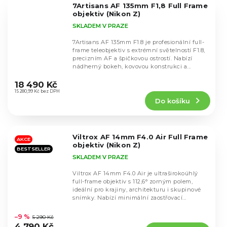
7Artisans AF 135mm F1,8 Full Frame
hvězdiček.
objektiv (Nikon Z)
SKLADEM V PRAZE
7Artisans AF 135mm F1.8 je profesionální full-
frame teleobjektiv s extrémní světelností F1.8,
precizním AF a špičkovou ostrostí. Nabízí
nádherný bokeh, kovovou konstrukci a...
Průměrné
hodnocení
18 490 Kč
produktu
15 280,99 Kč bez DPH
Do košíku
je
5,0
z
5
Viltrox AF 14mm F4.0 Air Full Frame
hvězdiček.
AKCE
objektiv (Nikon Z)
BESTSELLER
SKLADEM V PRAZE
Viltrox AF 14mm F4.0 Air je ultraširokoúhlý
full-frame objektiv s 112,6° zorným polem,
ideální pro krajiny, architekturu i skupinové
snímky. Nabízí minimální zaostřovací...
Průměrné
hodnocení
–9 %
5 290 Kč
produktu
4 790 Kč