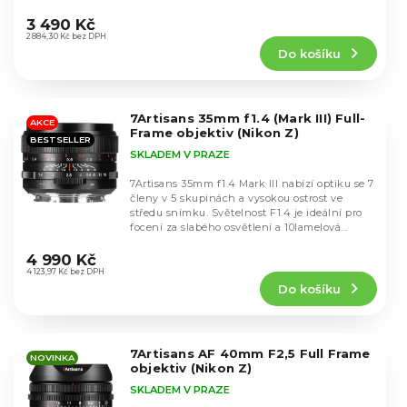
k
Průměrné
u
hodnocení
t
3 490 Kč
k
produktu
2 884,30 Kč bez DPH
ů
t
Do košíku
je
ů
5,0
z
5
7Artisans 35mm f1.4 (Mark III) Full-
hvězdiček.
AKCE
Frame objektiv (Nikon Z)
BESTSELLER
SKLADEM V PRAZE
7Artisans 35mm f1.4 Mark III nabízí optiku se 7
členy v 5 skupinách a vysokou ostrost ve
středu snímku. Světelnost F1.4 je ideální pro
focení za slabého osvětlení a 10lamelová...
Průměrné
hodnocení
4 990 Kč
produktu
4 123,97 Kč bez DPH
Do košíku
je
4,5
z
5
7Artisans AF 40mm F2,5 Full Frame
hvězdiček.
NOVINKA
objektiv (Nikon Z)
SKLADEM V PRAZE