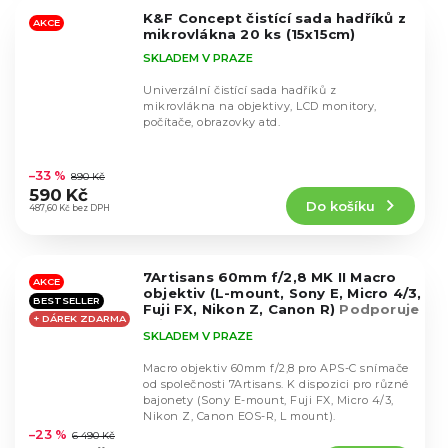
5
K&F Concept čistící sada hadříků z
hvězdiček.
AKCE
mikrovlákna 20 ks (15x15cm)
SKLADEM V PRAZE
Univerzální čistící sada hadříků z
mikrovlákna na objektivy, LCD monitory,
počítače, obrazovky atd.
Průměrné
hodnocení
–33 %
890 Kč
produktu
590 Kč
Do košíku
je
487,60 Kč bez DPH
4,6
z
5
7Artisans 60mm f/2,8 MK II Macro
hvězdiček.
AKCE
objektiv (L-mount, Sony E, Micro 4/3,
BESTSELLER
Fuji FX, Nikon Z, Canon R)
Podporuje
+ DÁREK ZDARMA
přiblížení 1:1
SKLADEM V PRAZE
Macro objektiv 60mm f/2,8 pro APS-C snímače
od společnosti 7Artisans. K dispozici pro různé
bajonety (Sony E-mount, Fuji FX, Micro 4/3,
Průměrné
Nikon Z, Canon EOS-R, L mount).
hodnocení
–23 %
6 490 Kč