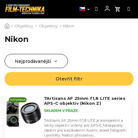
Přejít
Objektivy
Objektivy
Nikon
na
obsah
Nikon
Nejprodávanější
Ř
a
Nejlevnější
z
Otevřít filtr
V
Nejdražší
e
ý
n
Abecedně
p
í
7Artisans AF 25mm f1,8 LITE series
i
NOVINKA
APS-C objektiv (Nikon Z)
p
s
SKLADEM V PRAZE
r
p
o
r
7Artisans AF 25mm f/1,8 LITE je kompaktní a
d
lehký objektiv určený pro APS-C fotoaparáty,
o
ideální pro každodenní focení, street fotografii
u
d
i portréty. Nabízí přirozenou...