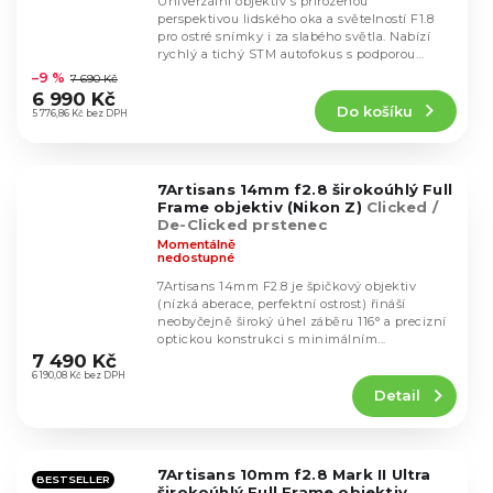
Univerzální objektiv s přirozenou
perspektivou lidského oka a světelností F1.8
pro ostré snímky i za slabého světla. Nabízí
Průměrné
rychlý a tichý STM autofokus s podporou
hodnocení
sledování očí...
–9 %
7 690 Kč
produktu
6 990 Kč
Do košíku
je
5 776,86 Kč bez DPH
4,6
z
5
7Artisans 14mm f2.8 širokoúhlý Full
hvězdiček.
Frame objektiv (Nikon Z)
Clicked /
De-Clicked prstenec
Momentálně
nedostupné
7Artisans 14mm F2.8 je špičkový objektiv
(nízká aberace, perfektní ostrost) řináší
neobyčejně široký úhel záběru 116° a precizní
Průměrné
optickou konstrukci s minimálním...
hodnocení
7 490 Kč
produktu
6 190,08 Kč bez DPH
Detail
je
4,8
z
5
7Artisans 10mm f2.8 Mark II Ultra
hvězdiček.
BESTSELLER
širokoúhlý Full Frame objektiv