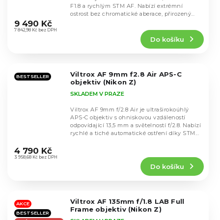
F1.8 a rychlým STM AF. Nabízí extrémní
Průměrné
ostrost bez chromatické aberace, přirozený
hodnocení
bokeh a...
9 490 Kč
produktu
7 842,98 Kč bez DPH
Do košíku
je
5,0
z
5
Viltrox AF 9mm f2.8 Air APS-C
hvězdiček.
BESTSELLER
objektiv (Nikon Z)
SKLADEM V PRAZE
Viltrox AF 9mm f/2.8 Air je ultraširokoúhlý
APS-C objektiv s ohniskovou vzdáleností
odpovídající 13,5 mm a světelností f/2.8. Nabízí
rychlé a tiché automatické ostření díky STM...
Průměrné
hodnocení
4 790 Kč
produktu
3 958,68 Kč bez DPH
Do košíku
je
4,8
z
5
Viltrox AF 135mm f/1.8 LAB Full
hvězdiček.
AKCE
Frame objektiv (Nikon Z)
BESTSELLER