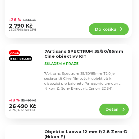
Průměrné
hodnocení
–26 %
3 790 Kč
produktu
2 790 Kč
Do košíku
je
2 305,79 Kč bez DPH
4,7
z
5
7Artisans SPECTRUM 35/50/85mm
hvězdiček.
AKCE
Cine objektivy KIT
BESTSELLER
SKLADEM V PRAZE
7Artisans Spectrum 35/50/85mm T2.0 je
sestava tří Cine filmových objektivů k
dispozici pro bajonety Panasonic L-mount,
Nikon Z, Sony E-mount, Canon EOS-R.
Průměrné
hodnocení
–18 %
32 490 Kč
produktu
26 490 Kč
Detail
je
21 892,56 Kč bez DPH
4,5
z
5
Objektiv Laowa 12 mm f/2.8 Zero-D
hvězdiček.
(Nikon F)