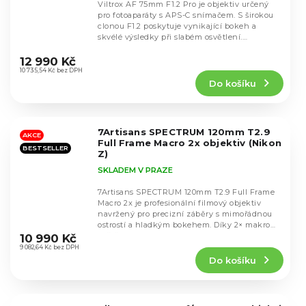
Viltrox AF 75mm F1.2 Pro je objektiv určený
pro fotoaparáty s APS-C snímačem. S širokou
clonou F1.2 poskytuje vynikající bokeh a
skvélé výsledky při slabém osvětlení.
Průměrné
Objektiv...
hodnocení
12 990 Kč
produktu
10 735,54 Kč bez DPH
Do košíku
je
5,0
z
5
7Artisans SPECTRUM 120mm T2.9
hvězdiček.
AKCE
Full Frame Macro 2x objektiv (Nikon
BESTSELLER
Z)
SKLADEM V PRAZE
7Artisans SPECTRUM 120mm T2.9 Full Frame
Macro 2x je profesionální filmový objektiv
navržený pro precizní záběry s mimořádnou
Průměrné
ostrostí a hladkým bokehem. Díky 2× makro
hodnocení
zvětšení...
10 990 Kč
produktu
9 082,64 Kč bez DPH
Do košíku
je
5,0
z
5