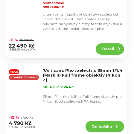
Momentálně
nedostupné
Ultra kvalitní, špičkové objektivy společnosti
Laowa doslova drtí nám známé značky.
Mrkněte na výstupy a testy těchto objektivů a
zvažte, zda jim nedat přednost před...
Průměrné
hodnocení
–11 %
25 490 Kč
produktu
22 490 Kč
Detail
je
18 586,78 Kč bez DPH
4,6
z
5
7Artisans Photoelectric 35mm f/1,4
hvězdiček.
AKCE
(Mark II) Full frame objektiv (Nikon
+ DÁREK ZDARMA
Z)
SKLADEM V PRAZE
35mm f/1,4 (Mark II) je Full frame objektiv pro
Nikon Z, od společnosti 7Artisans.
Průměrné
hodnocení
–12 %
5 490 Kč
produktu
4 790 Kč
Do košíku
je
3 958,68 Kč bez DPH
4,6