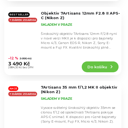
z
5
Objektiv 7Artisans 12mm F2.8 II APS-
hvězdiček.
BESTSELLER
C (Nikon Z)
+ DÁREK ZDARMA
SKLADEM V PRAZE
Širokoúhlý objektiv 7Artisans 12mm F/2.8 nyní
v nové verzi MKII je k dispozici pro bajonety
Micro 4/3, Canon EOS-R, Nikon Z, Sony E-
mount a Fuji FX. Kvalitní širokoúhlý plně...
Průměrné
hodnocení
–12 %
3 990 Kč
produktu
3 490 Kč
Do košíku
je
2 884,30 Kč bez DPH
4,5
z
5
7Artisans 35 mm f/1,2 MK II objektiv
hvězdiček.
AKCE
(Nikon Z)
+ DÁREK ZDARMA
SKLADEM V PRAZE
Vysoce světelný širokoúhlý objektiv 35mm se
clonou f/1,2 od společnosti 7Artisans pokryje
APS-C snímač. K dispozici pro různé bajonety
(Sony E-mount, Fuji FX, Micro 4/3, Nikon Z).
Průměrné