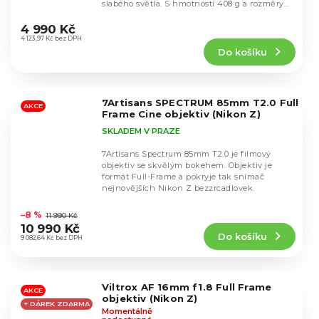
slabého světla. S hmotností 408 g a rozměry
Průměrné
77 × 62...
hodnocení
4 990 Kč
produktu
4 123,97 Kč bez DPH
Do košíku
je
4,7
z
5
7Artisans SPECTRUM 85mm T2.0 Full
hvězdiček.
AKCE
Frame Cine objektiv (Nikon Z)
SKLADEM V PRAZE
7Artisans Spectrum 85mm T2.0 je filmový
objektiv se skvělým bokehem. Objektiv je
formát Full-Frame a pokryje tak snímač
nejnovějších Nikon Z bezzrcadlovek.
Průměrné
hodnocení
–8 %
11 990 Kč
produktu
10 990 Kč
Do košíku
je
9 082,64 Kč bez DPH
4,8
z
5
Viltrox AF 16mm f1.8 Full Frame
hvězdiček.
AKCE
objektiv (Nikon Z)
+ DÁREK ZDARMA
Momentálně