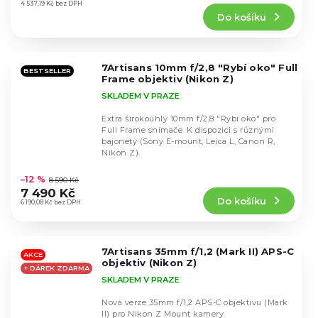
produktu
4 537,19 Kč bez DPH
Do košíku
je
4,5
z
5
7Artisans 10mm f/2,8 "Rybí oko" Full
hvězdiček.
BESTSELLER
Frame objektiv (Nikon Z)
SKLADEM V PRAZE
Extra širokoúhlý 10mm f/2,8 "Rybí oko" pro
Full Frame snímače. K dispozici s různými
bajonety (Sony E-mount, Leica L, Canon R,
Nikon Z).
Průměrné
hodnocení
–12 %
8 590 Kč
produktu
7 490 Kč
Do košíku
je
6 190,08 Kč bez DPH
4,8
z
5
7Artisans 35mm f/1,2 (Mark II) APS-C
hvězdiček.
AKCE
objektiv (Nikon Z)
+ DÁREK ZDARMA
SKLADEM V PRAZE
Nová verze 35mm f/1,2 APS-C objektivu (Mark
II) pro Nikon Z Mount kamery.