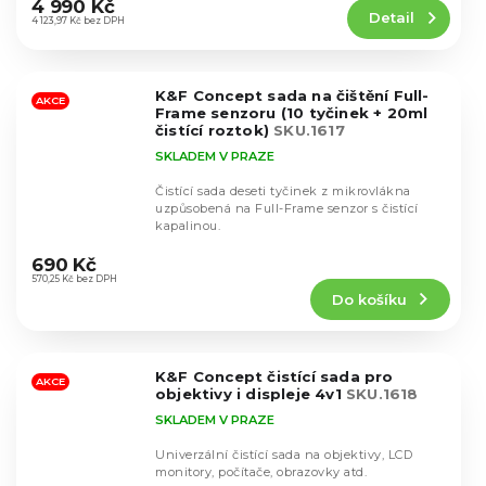
produktu
4 990 Kč
Detail
je
4 123,97 Kč bez DPH
4,5
z
5
K&F Concept sada na čištění Full-
hvězdiček.
AKCE
Frame senzoru (10 tyčinek + 20ml
čistící roztok)
SKU.1617
SKLADEM V PRAZE
Čistící sada deseti tyčinek z mikrovlákna
uzpůsobená na Full-Frame senzor s čistící
kapalinou.
Průměrné
hodnocení
690 Kč
produktu
570,25 Kč bez DPH
Do košíku
je
4,6
z
5
K&F Concept čistící sada pro
hvězdiček.
AKCE
objektivy i displeje 4v1
SKU.1618
SKLADEM V PRAZE
Univerzální čistící sada na objektivy, LCD
monitory, počítače, obrazovky atd.