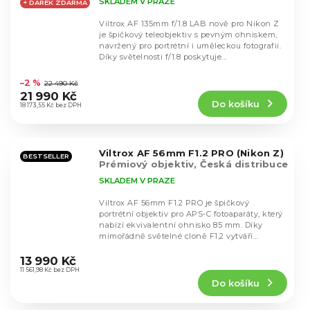
SKLADEM V PRAZE
+ DÁREK ZDARMA
Viltrox AF 135mm f/1.8 LAB nově pro Nikon Z
je špičkový teleobjektiv s pevným ohniskem,
navržený pro portrétní i uměleckou fotografii.
Díky světelnosti f/1.8 poskytuje...
Průměrné
hodnocení
–2 %
22 490 Kč
produktu
21 990 Kč
Do košíku
je
18 173,55 Kč bez DPH
4,8
z
5
Viltrox AF 56mm F1.2 PRO (Nikon Z)
hvězdiček.
BESTSELLER
Prémiový objektiv, Česká distribuce
SKLADEM V PRAZE
Viltrox AF 56mm F1.2 PRO je špičkový
portrétní objektiv pro APS-C fotoaparáty, který
nabízí ekvivalentní ohnisko 85 mm. Díky
mimořádně světelné cloně F1,2 vytváří
Průměrné
nádherný bokeh...
hodnocení
13 990 Kč
produktu
11 561,98 Kč bez DPH
Do košíku
je
5,0