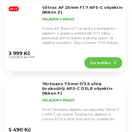
5
Viltrox AF 25mm f1.7 APS-C objektiv
hvězdiček.
AKCE
(Nikon Z)
SKLADEM V PRAZE
Viltrox AF 25mm f/1.7 je lehký a kompaktní
objektiv s vysokou světelností f/1.7, který
poskytuje jemný bokeh a skvělý výkon za
slabého osvětlení. Díky tichému STM motoru...
Průměrné
hodnocení
3 999 Kč
produktu
3 304,96 Kč bez DPH
Do košíku
je
4,8
z
5
7Artisans 7.5mm f/3.5 ultra
hvězdiček.
širokoúhlý APS-C DSLR objektiv
(Nikon F)
SKLADEM V PRAZE
První 7Artisans objektiv pro bajonety Nikon F
s APS-C senzorem. Širokoúhlý objektiv s
clonou F/3.5 a plně manuálním ovládáním.
Průměrné
hodnocení
5 490 Kč