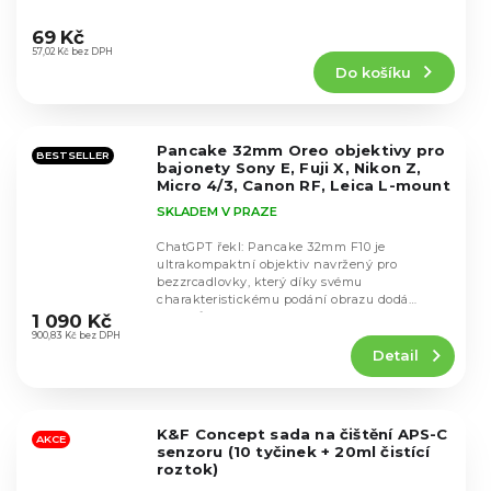
Průměrné
hodnocení
69 Kč
produktu
57,02 Kč bez DPH
Do košíku
je
5,0
z
5
Pancake 32mm Oreo objektivy pro
hvězdiček.
BESTSELLER
bajonety Sony E, Fuji X, Nikon Z,
Micro 4/3, Canon RF, Leica L-mount
SKLADEM V PRAZE
ChatGPT řekl: Pancake 32mm F10 je
ultrakompaktní objektiv navržený pro
bezzrcadlovky, který díky svému
Průměrné
charakteristickému podání obrazu dodá
hodnocení
snímkům stylový...
1 090 Kč
produktu
900,83 Kč bez DPH
Detail
je
4,1
z
5
K&F Concept sada na čištění APS-C
hvězdiček.
AKCE
senzoru (10 tyčinek + 20ml čistící
roztok)