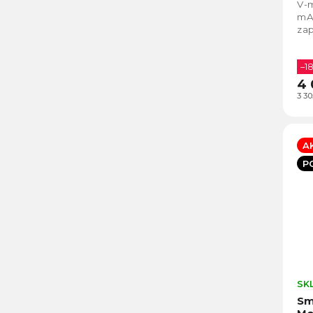
V-m
mA
zap
–1
4 
3 3
A
P
SK
Sm