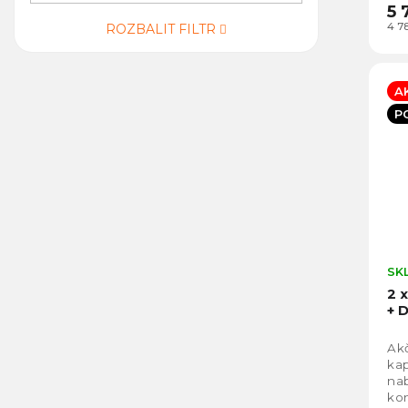
5 
4 7
ROZBALIT FILTR
A
P
SK
2 
+ 
Akč
ka
nab
ko