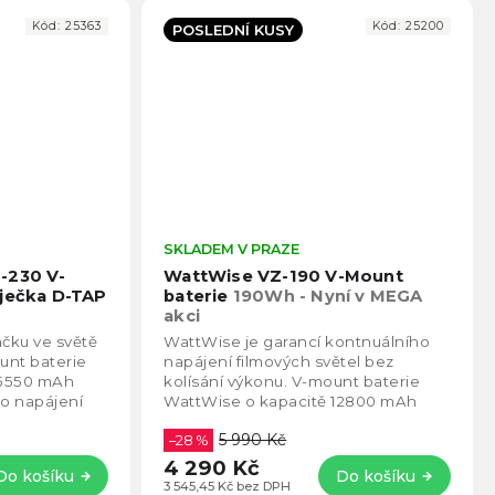
Kód:
25363
Kód:
25200
POSLEDNÍ KUSY
Průměrné
SKLADEM V PRAZE
Prům
hodnocení
hodno
-230 V-
WattWise VZ-190 V-Mount
produktu
produ
íječka D-TAP
baterie
190Wh - Nyní v MEGA
je
je
akci
4,5
4,8
čku ve světě
WattWise je garancí kontnuálního
z
z
ount baterie
napájení filmových světel bez
5
5
15550 mAh
kolísání výkonu. V-mount baterie
hvězdiček.
hvězd
ro napájení
WattWise o kapacitě 12800 mAh
 Baterie
(190Wh) jsou ideální pro napájení
5 990 Kč
výkonných LED...
–28 %
4 290 Kč
Do košíku
Do košíku
3 545,45 Kč bez DPH