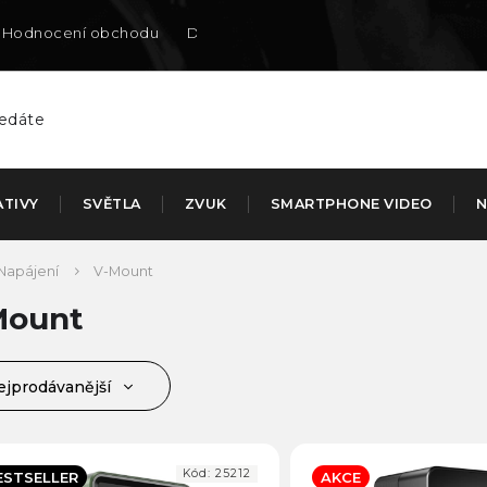
Hodnocení obchodu
Doručení na SK
ATIVY
SVĚTLA
ZVUK
SMARTPHONE VIDEO
N
Napájení
V-Mount
Mount
ejprodávanější
jlevnější
jdražší
Kód:
25212
ESTSELLER
AKCE