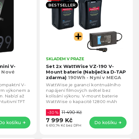
BESTSELLER
Průměrné
SKLADEM V PRAZE
Prům
hodnocení
hodno
ini V-
Set 2x WattWise VZ-190 V-
produktu
produ
2
Nové
Mount baterie (Nabíječka D-TAP
je
je
zdarma)
190Wh - Nyní v MEGA
5,0
5,0
akci
kompaktní V-
WattWise je garancí kontnuálního
z
z
kým výkonem a
napájení filmových světel bez
5
5
. Nabízí až
kolísání výkonu. V-mount baterie
hvězdiček.
hvězd
tuitivní TFT
WattWise o kapacitě 12800 mAh
rukci z...
(190Wh) jsou ideální pro napájení
11 490 Kč
výkonných LED...
–30 %
7 999 Kč
Do košíku
Do košíku
6 610,74 Kč bez DPH