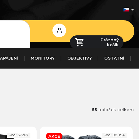
Přihlášení
Prázdný
košík
APÁJENÍ
MONITORY
OBJEKTIVY
OSTATNÍ
55
položek celkem
Kód:
37207
Kód:
981194
AKCE