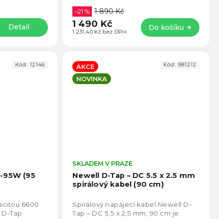
V-mount baterie. Celková délka
1 890 Kč
kabelů...
–21 %
1 490 Kč
Detail
Do košíku
1 231,40 Kč bez DPH
Kód:
12146
Kód:
981212
AKCE
NOVINKA
Průměrné
SKLADEM V PRAZE
Prům
hodnocení
hodno
P-95W (95
Newell D-Tap – DC 5.5 x 2.5 mm
produktu
produ
spirálový kabel (90 cm)
je
je
4,7
4,5
acitou 6600
Spirálový napájecí kabel Newell D-
z
z
 D-Tap
Tap – DC 5,5 x 2,5 mm, 90 cm je