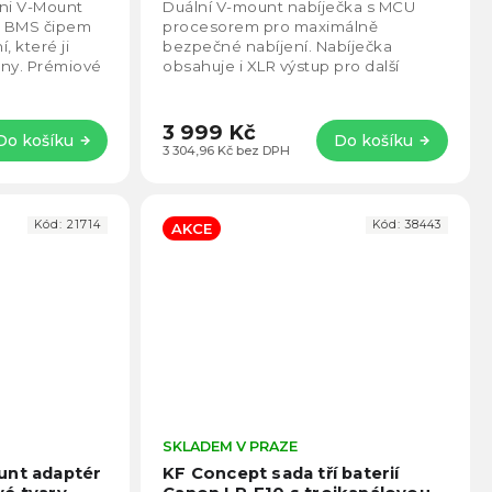
4,5
5,0
ini V-Mount
Duální V-mount nabíječka s MCU
z
z
ím BMS čipem
procesorem pro maximálně
5
5
, které ji
bezpečné nabíjení. Nabíječka
hvězdiček.
hvězd
iny. Prémiové
obsahuje i XLR výstup pro další
lní a
napájení.
3 999 Kč
Do košíku
Do košíku
3 304,96 Kč bez DPH
Kód:
21714
Kód:
38443
AKCE
Průměrné
SKLADEM V PRAZE
Prům
hodnocení
hodno
unt adaptér
KF Concept sada tří baterií
produktu
produ