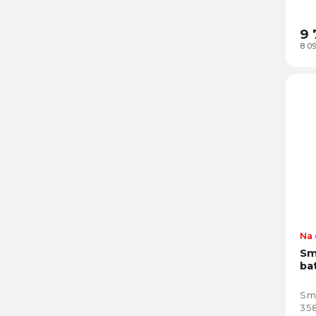
9 
8 0
Na 
Sm
ba
Sma
35