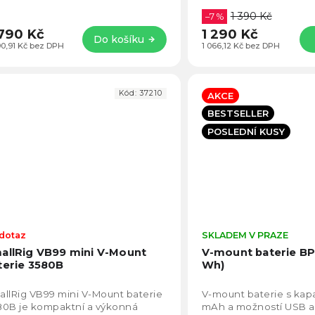
1 390 Kč
–7 %
790 Kč
1 290 Kč
Do košíku
90,91 Kč bez DPH
1 066,12 Kč bez DPH
Kód:
37210
AKCE
BESTSELLER
POSLEDNÍ KUSY
dotaz
Průměrné
SKLADEM V PRAZE
hodnocení
allRig VB99 mini V-Mount
V-mount baterie B
produktu
terie 3580B
Wh)
je
4,7
llRig VB99 mini V-Mount baterie
V-mount baterie s kap
z
80B je kompaktní a výkonná
mAh a možností USB a