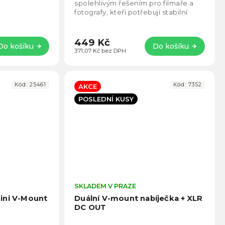
5
5
spolehlivým řešením pro filmaře a
hvězdiček.
hvězd
fotografy, kteří potřebují stabilní
napájení ve studiu i v terénu.
Umožňuje...
449 Kč
Do košíku
Do košíku
371,07 Kč bez DPH
Kód:
25461
Kód:
7352
AKCE
POSLEDNÍ KUSY
Průměrné
SKLADEM V PRAZE
Prům
hodnocení
hodno
ini V-Mount
Duální V-mount nabíječka + XLR
produktu
produ
DC OUT
je
je