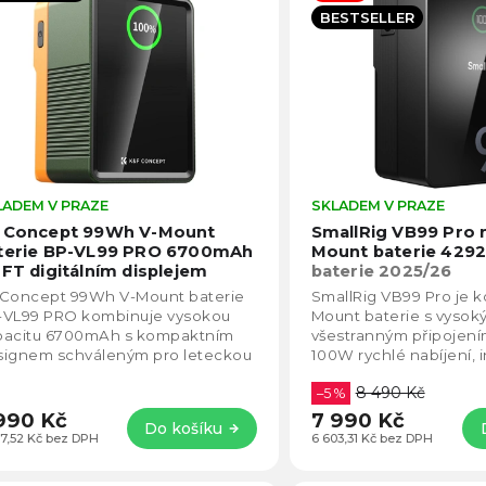
becedně
BESTSELLER
LADEM V PRAZE
Průměrné
SKLADEM V PRAZE
hodnocení
 Concept 99Wh V-Mount
SmallRig VB99 Pro m
produktu
terie BP-VL99 PRO 6700mAh
Mount baterie 429
je
TFT digitálním displejem
baterie 2025/26
5,0
elená)
KF28.0024V2
 Concept 99Wh V-Mount baterie
SmallRig VB99 Pro je 
z
-VL99 PRO kombinuje vysokou
Mount baterie s vyso
5
pacitu 6700mAh s kompaktním
všestranným připojením
hvězdiček.
signem schváleným pro leteckou
100W rychlé nabíjení, in
pravu. Díky 100W
displej a robustní konst
8 490 Kč
usměrnému PD rychlonabíjení...
–5 %
990 Kč
7 990 Kč
Do košíku
97,52 Kč bez DPH
6 603,31 Kč bez DPH