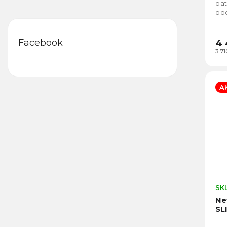
bat
po
ryc
dob
4 
Facebook
3 7
A
SK
Ne
SL