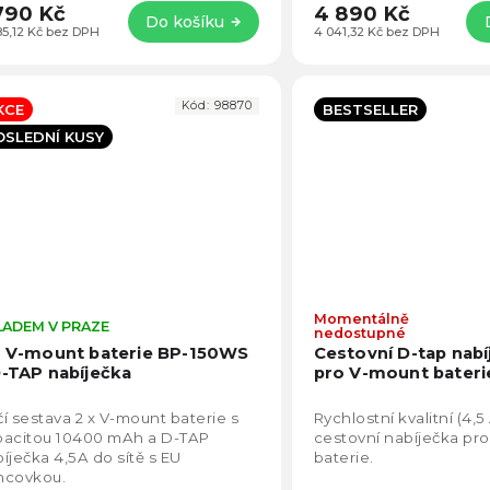
790 Kč
4 890 Kč
Do košíku
85,12 Kč bez DPH
4 041,32 Kč bez DPH
Kód:
98870
KCE
BESTSELLER
OSLEDNÍ KUSY
Momentálně
LADEM V PRAZE
Průměrné
nedostupné
hodnocení
x V-mount baterie BP-150WS
Cestovní D-tap nabí
produktu
D-TAP nabíječka
pro V-mount baterie
je
5,0
í sestava 2 x V-mount baterie s
Rychlostní kvalitní (4,5
z
pacitou 10400 mAh a D-TAP
cestovní nabíječka pr
5
íječka 4,5A do sítě s EU
baterie.
hvězdiček.
ncovkou.