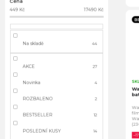
Cena
449
Kč
17490
Kč
B
Na skladě
44
AKCE
27
SK
Novinka
4
Wa
ba
ROZBALENO
2
Wat
fil
BESTSELLER
12
Wa
(23
výk
POSLEDNÍ KUSY
14
zvl
–17