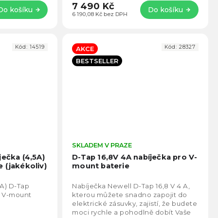
7 490 Kč
Do košíku
Do košíku
6 190,08 Kč bez DPH
Kód:
14519
Kód:
28327
AKCE
BESTSELLER
Průměrné
SKLADEM V PRAZE
Prům
hodnocení
hodno
ječka (4,5A)
D-Tap 16,8V 4A nabíječka pro V-
produktu
produ
 (jakékoliv)
mount baterie
je
je
5,0
5,0
 A) D-Tap
Nabíječka Newell D-Tap 16,8 V 4 A,
z
z
o V-mount
kterou můžete snadno zapojit do
5
5
elektrické zásuvky, zajistí, že budete
hvězdiček.
hvězd
moci rychle a pohodlně dobít Vaše