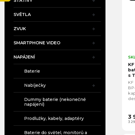
n
STATIVY
p
A
a
í
i
n
p
SVĚTLA
s
e
r
p
l
o
r
ZVUK
d
o
u
d
SMARTPHONE VIDEO
k
u
t
k
NAPÁJENÍ
SK
ů
t
KF
ů
ba
Baterie
s 
(z
KF
Nabíječky
BP
ka
de
Dummy baterie (nekonečné
napájení)
pře
obo
3 
Prodlužky, kabely, adaptéry
3 2
Baterie do světel, monitorů a