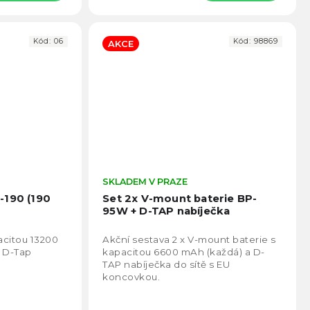
Kód:
06
Kód:
98869
AKCE
Průměrné
SKLADEM V PRAZE
Prům
hodnocení
hodno
-190 (190
Set 2x V-mount baterie BP-
produktu
produ
95W + D-TAP nabíječka
je
je
4,8
5,0
acitou 13200
Akční sestava 2 x V-mount baterie s
z
z
 D-Tap
kapacitou 6600 mAh (každá) a D-
5
5
TAP nabíječka do sítě s EU
hvězdiček.
hvězd
koncovkou.