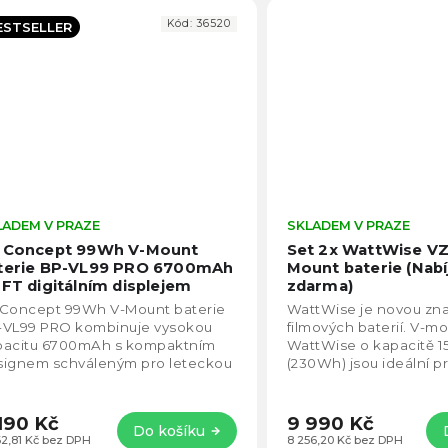
Kód:
36520
ESTSELLER
LADEM V PRAZE
Průměrné
SKLADEM V PRAZE
hodnocení
 Concept 99Wh V-Mount
Set 2x WattWise VZ
produktu
terie BP-VL99 PRO 6700mAh
Mount baterie (Nab
je
TFT digitálním displejem
zdarma)
4,8
28.0024V1
 Concept 99Wh V-Mount baterie
WattWise je novou zna
z
-VL99 PRO kombinuje vysokou
filmových baterií. V-m
5
pacitu 6700mAh s kompaktním
WattWise o kapacitě 
hvězdiček.
signem schváleným pro leteckou
(230Wh) jsou ideální p
pravu. Díky 100W
výkonných LED světel.
usměrnému PD rychlonabíjení...
zvládne...
190 Kč
9 990 Kč
Do košíku
62,81 Kč bez DPH
8 256,20 Kč bez DPH