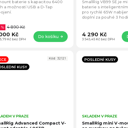
5,0
ount baterie s kapacitou 6400
SmallRig VB99 SE je m
z
h a možností USB a D-Tap
baterie s inteligentn
5
ojení.
pro rychlé 65W nabíjení
hvězdiček.
doplní za pouhé 3 hod
LG články zajišťují stabi
4 890 Kč
8 %
bezpečný...
000 Kč
4 290 Kč
Do košíku
05,79 Kč bez DPH
3 545,45 Kč bez DPH
Kód:
32121
KCE
POSLEDNÍ KUSY
OSLEDNÍ KUSY
LADEM V PRAZE
Průměrné
SKLADEM V PRAZE
hodnocení
allRig Advanced Compact V-
SmallRig mini V-mo
produktu