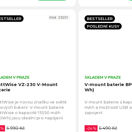
Kód:
25201
ESTSELLER
BESTSELLER
POSLEDNÍ KUSY
LADEM V PRAZE
Průměrné
SKLADEM V PRAZE
hodnocení
ttWise VZ-230 V-Mount
V-mount baterie BP
produktu
terie
Wh)
je
4,9
tWise je novou značku ve světě
V-mount baterie s kap
z
mových baterií. V-mount baterie
mAh a možností USB a
5
ttWise o kapacitě 15550 mAh
zapojení.
hvězdiček.
0Wh) jsou ideální pro napájení
onných LED světel. Baterie
6 990 Kč
6 490 Kč
ádne...
 %
–24 %