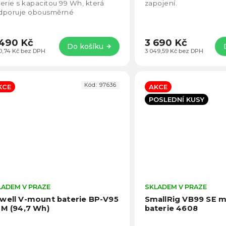
5
erie s kapacitou 99 Wh, která
zapojení.
hvězdiček.
dporuje obousměrné
hlonabíjení PD 100 W a zkracuje
u nabíjení na pouhé 2...
490 Kč
3 690 Kč
Do košíku
10,74 Kč bez DPH
3 049,59 Kč bez DPH
Kód:
97636
KCE
AKCE
POSLEDNÍ KUSY
LADEM V PRAZE
Průměrné
SKLADEM V PRAZE
hodnocení
well V-mount baterie BP-V95
SmallRig VB99 SE m
produktu
IM (94,7 Wh)
baterie 4608
je