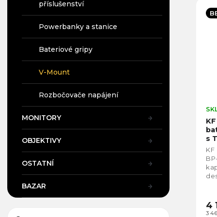
příslušenství
B
Powerbanky a stanice
Bateriové gripy
V-Mount
Rozbočovače napájení
SK
MONITORY
KF
ba
s 
OBJEKTIVY
KF
KF
BP
OSTATNÍ
ka
de
pře
BAZAR
obo
4 
3 4