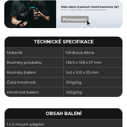
TECHNICKÉ SPECIFIKACE
Materiál:
hliníková slitina
Rozměry produktu:
136.9 x 108 x 57 mm
Rozměry balení:
143 x 100 x 55 mm
Čistá hmotnost:
310g±5g
Hmotnost balení:
363g±5g
OBSAH BALENÍ
1 x V-mount adaptér