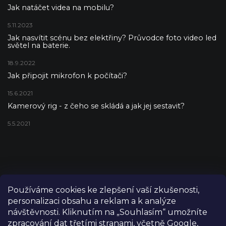
Jak natáčet videa na mobilu?
5.11.2023
Jak nasvítit scénu bez elektřiny? Průvodce foto video led
světel na baterie.
18.9.2022
Jak připojit mikrofon k počítači?
15.6.2021
Kamerový rig - z čeho se skládá a jak jej sestavit?
5.5.2021
Používáme cookies ke zlepšení vaší zkušenosti,
personalizaci obsahu a reklam a k analýze
návštěvnosti. Kliknutím na „Souhlasím“ umožníte
zpracování dat třetími stranami, včetně Google,