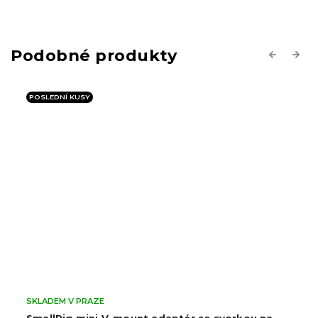
Previous
Next
POSLEDNÍ KUSY
SKLADEM V PRAZE
SmallRig mini V-mount adaptér se svorkou na