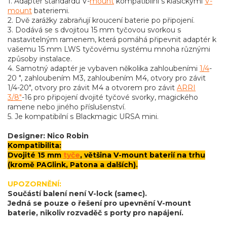
1. Adaptér standardu V-
mount
kompatibilní s klasickými
V-
mount
bateriemi.
2. Dvě zarážky zabraňují kroucení baterie po připojení.
3. Dodává se s dvojitou 15 mm tyčovou svorkou s
nastavitelným ramenem, která pomáhá připevnit adaptér k
vašemu 15 mm LWS tyčovému systému mnoha různými
způsoby instalace.
4. Samotný adaptér je vybaven několika zahloubeními
1/4
-
20 ", zahloubením M3, zahloubením M4, otvory pro závit
1/4-20", otvory pro závit M4 a otvorem pro závit
ARRI
3/8"
-16 pro připojení dvojité tyčové svorky, magického
ramene nebo jiného příslušenství.
5. Je kompatibilní s Blackmagic URSA mini.
Designer: Nico Robin
Kompatibilita:
Dvojité 15 mm
tyče
, většina V-mount baterií na trhu
(kromě PAGlink, Patona a dalších).
UPOZORNĚNÍ:
Součástí balení není V-lock (samec).
Jedná se pouze o řešení pro upevnění V-mount
baterie, nikoliv rozvaděč s porty pro napájení.