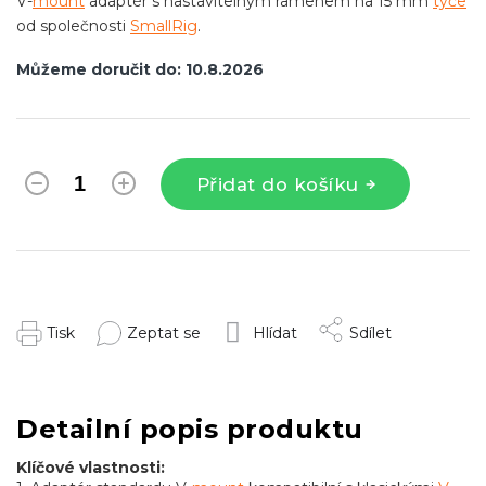
V-
mount
adaptér s nastavitelným ramenem na 15 mm
tyče
od společnosti
SmallRig
.
Můžeme doručit do:
10.8.2026
Přidat do košíku
Tisk
Zeptat se
Hlídat
Sdílet
Detailní popis produktu
Klíčové vlastnosti: