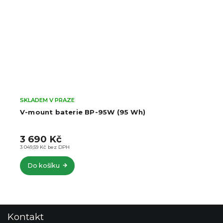
SKLADEM V PRAZE
V-mount baterie BP-95W (95 Wh)
3 690 Kč
3 049,59 Kč bez DPH
Do košíku
Z
Kontakt
á