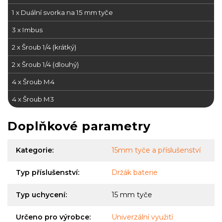
1 x Duální svorka na 15 mm tyče
3 x Imbus
2 x Šroub 1/4 (krátký)
2 x Šroub 1/4 (dlouhý)
4 x Šroub M4
4 x Šroub M3
Doplňkové parametry
Kategorie
:
15mm tyče a příslušenství
Typ příslušenství
:
Držák baterie
Typ uchycení
:
15 mm tyče
Určeno pro výrobce
:
Univerzální využití