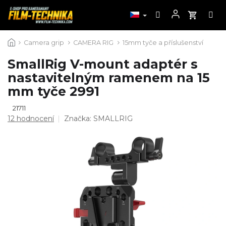
Přejít
Camera grip
CAMERA RIG
15mm tyče a příslušenství
na
obsah
SmallRig V-mount adaptér s
nastavitelným ramenem na 15
mm tyče 2991
21711
Průměrné
12 hodnocení
Značka:
SMALLRIG
hodnocení
produktu
je
4,9
z
5
hvězdiček.