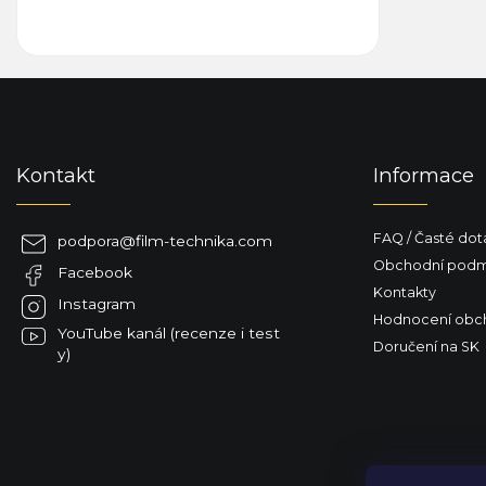
Z
á
p
a
Kontakt
Informace
t
í
FAQ / Časté dot
podpora
@
film-technika.com
Obchodní podm
Facebook
Kontakty
Instagram
Hodnocení obc
YouTube kanál (recenze i test
Doručení na SK
y)