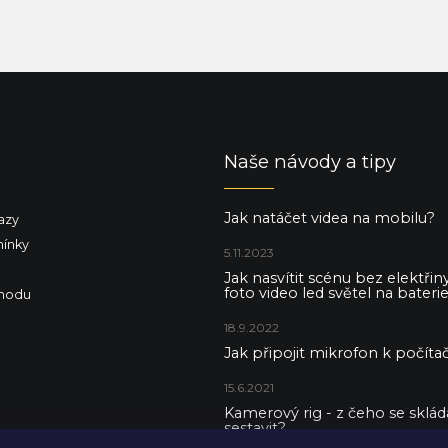
Naše návody a tipy
Jak natáčet videa na mobilu?
azy
ínky
5.11.2023
Jak nasvítit scénu bez elektři
foto video led světel na baterie
hodu
18.9.2022
Jak připojit mikrofon k počítač
15.6.2021
Kamerový rig - z čeho se skládá 
sestavit?