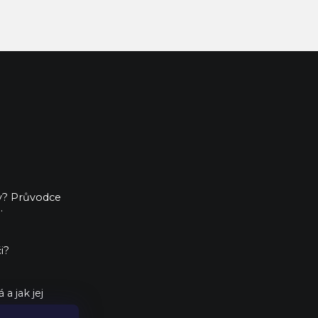
ny? Průvodce
.
i?
a jak jej