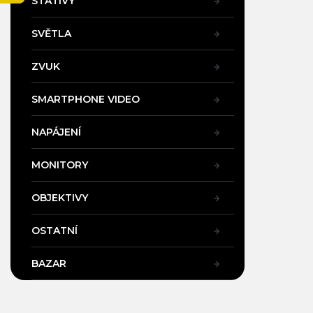
STATIVY
a
n
SVĚTLA
e
l
ZVUK
SMARTPHONE VIDEO
NAPÁJENÍ
MONITORY
OBJEKTIVY
OSTATNÍ
BAZAR