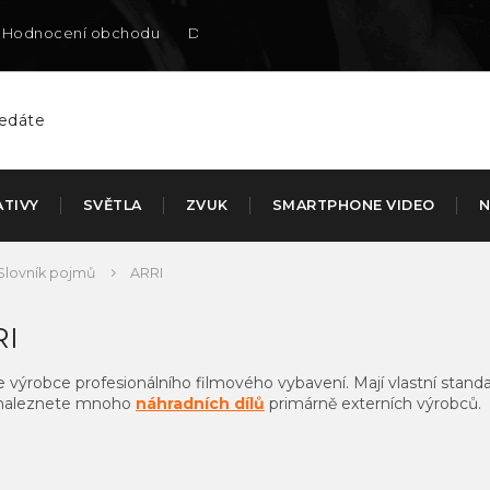
Hodnocení obchodu
Doručení na SK
ATIVY
SVĚTLA
ZVUK
SMARTPHONE VIDEO
N
Slovník pojmů
ARRI
RI
e výrobce profesionálního filmového vybavení. Mají vlastní stan
naleznete mnoho
náhradních dílů
primárně externích výrobců.