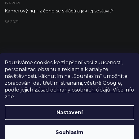
15.6.2021
Kamerový rig - z čeho se skládá a jak jej sestavit?
5.5.2021
Používáme cookies ke zlepšení vaší zkušenosti,
personalizaci obsahu a reklam a k analýze
návštěvnosti. Kliknutím na „Souhlasím“ umožníte
zpracování dat třetími stranami, včetně Google,
podle jejich Zásad ochrany osobních údajů. Více info
zde.
Copyright 2026
FILM-TECHNIKA
. Všechna práva vyhrazena.
Upravit nastavení cookies
Nastavení
Grafický návrh vytvořil a nakódoval
Shoptetak.cz
Výdejní sklad Praha: PO–PÁ 8:00–16:00. Při objednání a
Souhlasím
Vytvořil Shoptet
úhradě lze zboží vyzvednout ještě tentýž den.