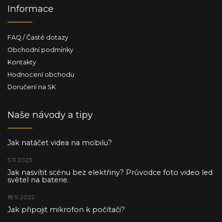
p
Informace
i
s
u
FAQ / Časté dotazy
Obchodní podmínky
Kontakty
Hodnocení obchodu
Doručení na SK
Naše návody a tipy
Jak natáčet videa na mobilu?
5.11.2023
Jak nasvítit scénu bez elektřiny? Průvodce foto video led
světel na baterie.
18.9.2022
Jak připojit mikrofon k počítači?