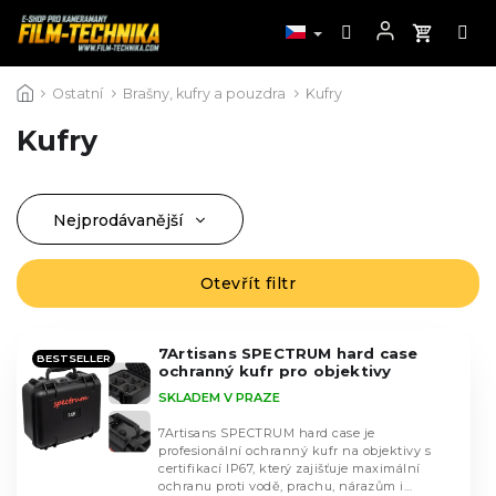
Přejít
Ostatní
Brašny, kufry a pouzdra
Kufry
na
obsah
Kufry
Nejprodávanější
Ř
a
Nejlevnější
z
Otevřít filtr
V
Nejdražší
e
ý
n
Abecedně
p
í
7Artisans SPECTRUM hard case
i
BESTSELLER
ochranný kufr pro objektivy
p
s
SKLADEM V PRAZE
r
p
o
r
7Artisans SPECTRUM hard case je
d
profesionální ochranný kufr na objektivy s
o
certifikací IP67, který zajišťuje maximální
u
d
ochranu proti vodě, prachu, nárazům i