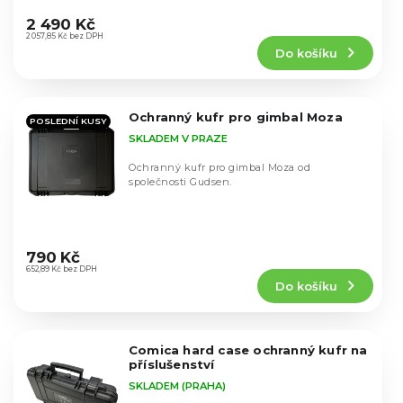
k
Průměrné
extrémním podmínkám...
u
hodnocení
t
2 490 Kč
k
produktu
2 057,85 Kč bez DPH
ů
t
Do košíku
je
ů
5,0
z
5
Ochranný kufr pro gimbal Moza
hvězdiček.
POSLEDNÍ KUSY
SKLADEM V PRAZE
Ochranný kufr pro gimbal Moza od
společnosti Gudsen.
Průměrné
hodnocení
790 Kč
produktu
652,89 Kč bez DPH
Do košíku
je
5,0
z
5
Comica hard case ochranný kufr na
hvězdiček.
příslušenství
SKLADEM (PRAHA)