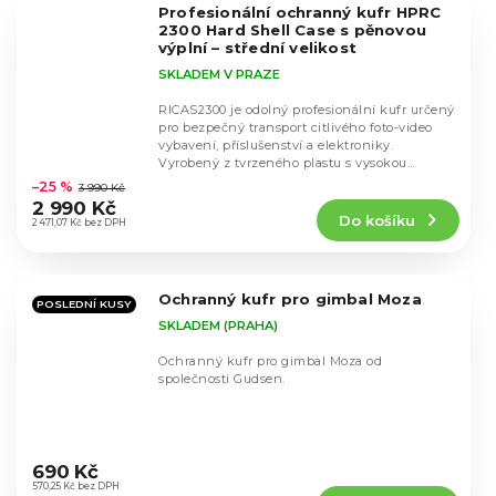
Profesionální ochranný kufr HPRC
hvězdiček.
2300 Hard Shell Case s pěnovou
výplní – střední velikost
SKLADEM V PRAZE
RICAS2300 je odolný profesionální kufr určený
pro bezpečný transport citlivého foto-video
vybavení, příslušenství a elektroniky.
Průměrné
Vyrobený z tvrzeného plastu s vysokou
hodnocení
odolností...
–25 %
3 990 Kč
produktu
2 990 Kč
Do košíku
je
2 471,07 Kč bez DPH
5,0
z
5
Ochranný kufr pro gimbal Moza
hvězdiček.
POSLEDNÍ KUSY
SKLADEM (PRAHA)
Ochranný kufr pro gimbal Moza od
společnosti Gudsen.
Průměrné
hodnocení
690 Kč
produktu
570,25 Kč bez DPH