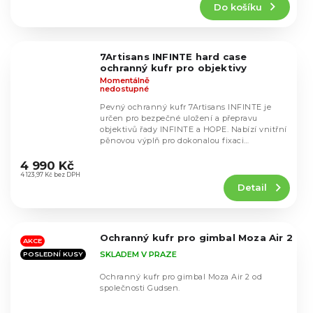
Do košíku
je
5,0
z
5
7Artisans INFINTE hard case
hvězdiček.
ochranný kufr pro objektivy
Momentálně
nedostupné
Pevný ochranný kufr 7Artisans INFINTE je
určen pro bezpečné uložení a přepravu
objektivů řady INFINTE a HOPE. Nabízí vnitřní
pěnovou výplň pro dokonalou fixaci
Průměrné
vybavení,...
hodnocení
4 990 Kč
produktu
4 123,97 Kč bez DPH
Detail
je
5,0
z
5
Ochranný kufr pro gimbal Moza Air 2
hvězdiček.
AKCE
SKLADEM V PRAZE
POSLEDNÍ KUSY
Ochranný kufr pro gimbal Moza Air 2 od
společnosti Gudsen.