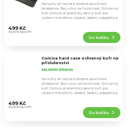
Na kufru se nachází drobné povrchové
škrábance. Bez vlivu na funkčnost. Ochranný
kufr Comica je praktický pevný kufr pro
uložení mikrofonů, kabelů, baterií, adaptérů a...
Průměrné
hodnocení
499 Kč
produktu
412,40 Kč bez DPH
Do košíku
je
5,0
z
5
Comica hard case ochranný kufr na
hvězdiček.
příslušenství
SKLADEM (PRAHA)
Na kufru se nachází drobné povrchové
škrábance. Bez vlivu na funkčnost. Ochranný
kufr Comica je praktický pevný kufr pro
uložení mikrofonů, kabelů, baterií, adaptérů a...
Průměrné
hodnocení
499 Kč
produktu
412,40 Kč bez DPH
Do košíku
je
5,0
z
5