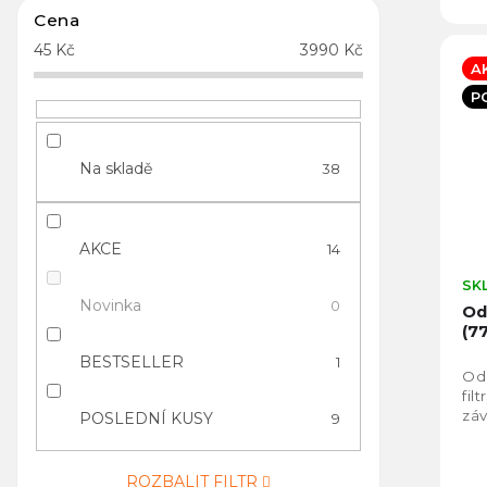
Cena
45
Kč
3990
Kč
A
P
Na skladě
38
AKCE
14
SK
Novinka
0
Od
(7
BESTSELLER
1
Odk
fil
záv
POSLEDNÍ KUSY
9
ROZBALIT FILTR