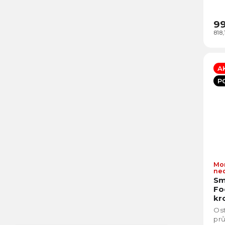
vyt
99
818
A
P
Mo
ne
Sm
Fo
kr
Ost
pr