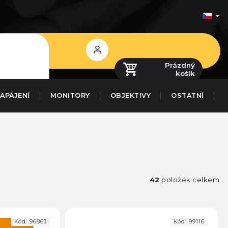
Přihlášení
Prázdný
košík
APÁJENÍ
MONITORY
OBJEKTIVY
OSTATNÍ
42
položek celkem
Kód:
96863
Kód:
99116