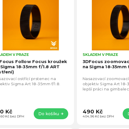
becedně
LADEM V PRAZE
Průměrné
SKLADEM V PRAZE
hodnocení
Focus Follow Focus kroužek
3DFocus zoomovac
produktu
 Sigma 18-35mm f/1.8 ART
na Sigma 18-35mm f
je
stření)
4,8
azovací ostřící prstenec na
Nasazovací zoomovací
z
ektiv Sigma Art 18-35mm f/1.8.
objektiv Sigma Art 18-
5
lepší práci na gimbalec
hvězdiček.
0 Kč
490 Kč
Do košíku
,60 Kč bez DPH
404,96 Kč bez DPH