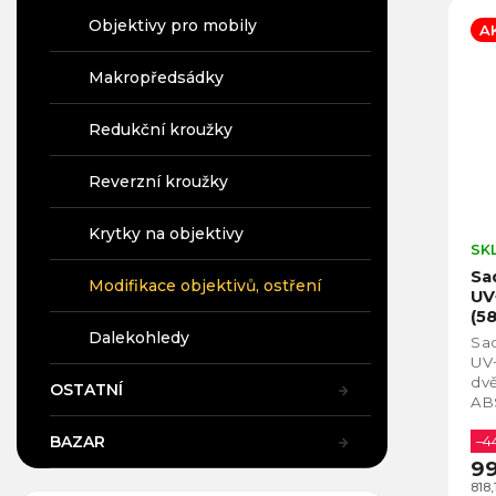
Objektivy pro mobily
A
Makropředsádky
Redukční kroužky
Reverzní kroužky
Krytky na objektivy
SK
Sad
Modifikace objektivů, ostření
UV
(5
cl
Dalekohledy
Sad
UV
dvě
OSTATNÍ
ABS
pře
BAZAR
–4
99
818