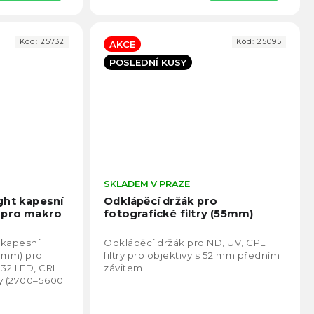
Kód:
25732
Kód:
25095
AKCE
POSLEDNÍ KUSY
Průměrné
SKLADEM V PRAZE
Prům
hodnocení
hodno
ght kapesní
Odklápěcí držák pro
produktu
produ
 pro makro
fotografické filtry (55mm)
je
je
5,0
5,0
 kapesní
Odklápěcí držák pro ND, UV, CPL
z
z
2 mm) pro
filtry pro objektivy s 52 mm předním
5
5
 32 LED, CRI
závitem.
hvězdiček.
hvězd
ty (2700–5600
 cm, výdrž až