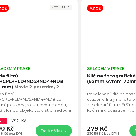
Kód:
99115
KCE
AKCE
LADEM V PRAZE
Průměrné
SKLADEM V PRAZE
hodnocení
a filtrů
Klíč na fotografické 
produktu
+CPL+FLD+ND2+ND4+ND8
(62mm 67mm 72m
je
8 mm)
Navíc 2 pouzdra, 2
4,6
ony, krytka, útěrka
a filtrů
Povolovací klíč na zas
z
+CPL+FLD+ND2+ND4+ND8 se
utažené filtry na foto o
5
mi pouzdry, s gumovou clonou,
zaseknutí filtru většin
hvězdiček.
 clonou objektivu, čisticí sadou a
kvůli mikročásticem, pí
dní krytkou.
1 790 Kč
4 %
0 Kč
279 Kč
Do košíku
,18 Kč bez DPH
230,58 Kč bez DPH