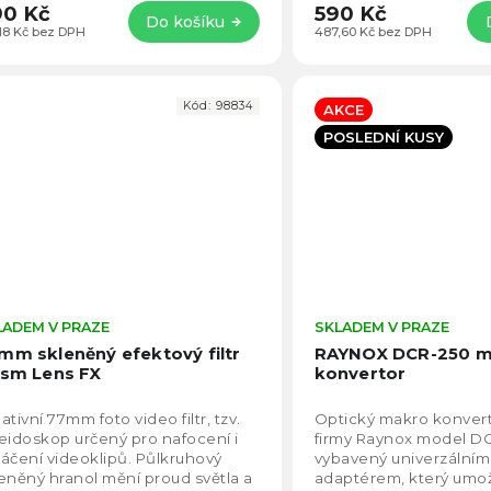
0 Kč
590 Kč
Do košíku
,18 Kč bez DPH
487,60 Kč bez DPH
Kód:
98834
AKCE
POSLEDNÍ KUSY
LADEM V PRAZE
Průměrné
SKLADEM V PRAZE
hodnocení
mm skleněný efektový filtr
RAYNOX DCR-250 m
produktu
ism Lens FX
konvertor
je
3,8
ativní 77mm foto video filtr, tzv.
Optický makro konver
z
eidoskop určený pro nafocení i
firmy Raynox model D
5
áčení videoklipů. Půlkruhový
vybavený univerzální
hvězdiček.
eněný hranol mění proud světla a
adaptérem, který umo