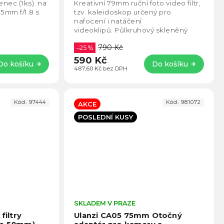
4,3
4,6
tenec (1ks) na
Kreativní 79mm ruční foto video filtr,
z
z
35mm f/1.8 s
tzv. kaleidoskop určený pro
5
5
nafocení i natáčení
hvězdiček.
hvězd
videoklipů. Půlkruhový skleněný
hranol mění proud světla a vytváří
790 Kč
efekt podobný snu,...
–25 %
590 Kč
Do košíku
Do košíku
487,60 Kč bez DPH
Kód:
97444
Kód:
981072
AKCE
POSLEDNÍ KUSY
Průměrné
SKLADEM V PRAZE
Prům
hodnocení
hodno
filtry
Ulanzi CA05 75mm Otočný
produktu
produ