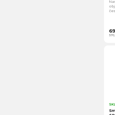
Nas
obj
če
69
570
SK
Sm