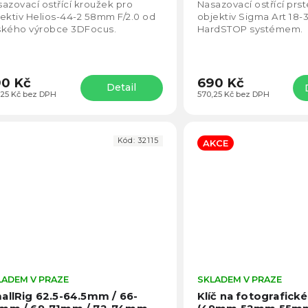
5,0
azovací ostřící kroužek pro
Nasazovací ostřící prs
z
ektiv Helios-44-2 58mm F/2.0 od
objektiv Sigma Art 18-
5
ského výrobce 3DFocus.
HardSTOP systémem.
hvězdiček.
0 Kč
690 Kč
Detail
,25 Kč bez DPH
570,25 Kč bez DPH
Kód:
32115
AKCE
LADEM V PRAZE
Průměrné
SKLADEM V PRAZE
hodnocení
allRig 62.5-64.5mm / 66-
Klíč na fotografické 
produktu