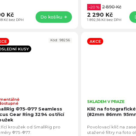
váří efekt podobný snu, či...
na jakýkoliv objektiv /
2 890 Kč
(pouzdro) s velikostí...
–20 %
0 Kč
2 290 Kč
Do košíku
,18 Kč bez DPH
1 892,56 Kč bez DPH
Kód:
98256
KCE
AKCE
OSLEDNÍ KUSY
mentálně
Průměrné
SKLADEM V PRAZE
dostupné
hodnocení
allRig Φ75-Φ77 Seamless
Klíč na fotografické 
produktu
cus Gear Ring 3294 ostřící
(82mm 86mm 95m
je
oužek
5,0
řící kroužek od SmallRig pro
Povolovací klíč na zas
z
ůměry Φ75-Φ77.
utažené filtry na foto o