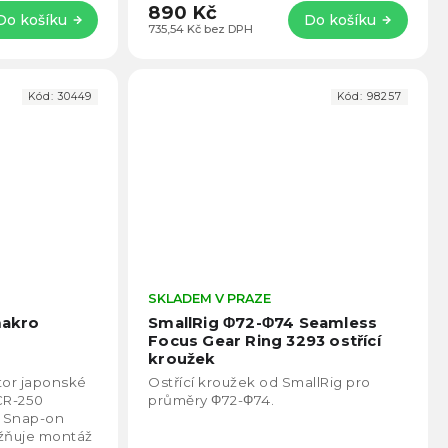
890 Kč
Do košíku
Do košíku
735,54 Kč bez DPH
Kód:
30449
Kód:
98257
Průměrné
SKLADEM V PRAZE
Prům
hodnocení
hodno
akro
SmallRig Φ72-Φ74 Seamless
produktu
produ
Focus Gear Ring 3293 ostřící
je
je
kroužek
4,4
4,8
tor japonské
Ostřící kroužek od SmallRig pro
z
z
CR-250
průměry Φ72-Φ74.
5
5
m Snap-on
hvězdiček.
hvězd
žňuje montáž