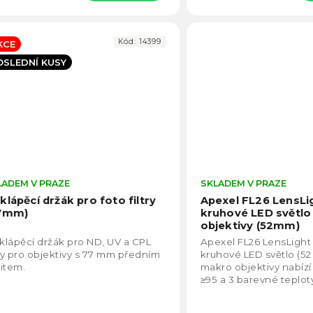
Kód:
14399
KCE
OSLEDNÍ KUSY
LADEM V PRAZE
Průměrné
SKLADEM V PRAZE
hodnocení
klápěcí držák pro foto filtry
Apexel FL26 LensLi
produktu
7mm)
kruhové LED světlo
je
objektivy (52mm)
4,7
lápěcí držák pro ND, UV a CPL
Apexel FL26 LensLight
z
try pro objektivy s 77 mm předním
kruhové LED světlo (5
5
item.
makro objektivy nabízí
hvězdiček.
≥95 a 3 barevné teplo
K). Ultratenký design 1
7,5 h a 5...