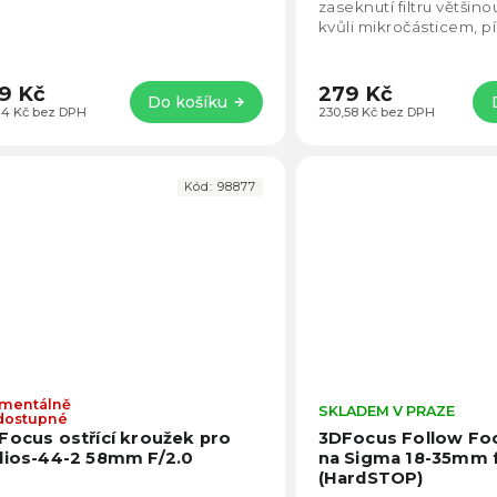
5
zaseknutí filtru většin
hvězdiček.
kvůli mikročásticem, pí
9 Kč
279 Kč
Do košíku
,14 Kč bez DPH
230,58 Kč bez DPH
Kód:
98877
mentálně
Průměrné
SKLADEM V PRAZE
dostupné
hodnocení
Focus ostřící kroužek pro
3DFocus Follow Fo
produktu
lios-44-2 58mm F/2.0
na Sigma 18-35mm f
je
(HardSTOP)