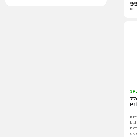
99
818
SK
77
Pr
Kre
kal
nat
skl