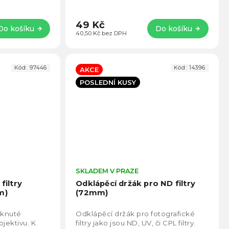
 adaptér
49 Kč
Do košíku
Do košíku
40,50 Kč bez DPH
Kód:
97446
Kód:
14396
AKCE
POSLEDNÍ KUSY
Průměrné
SKLADEM V PRAZE
Prům
hodnocení
hodno
filtry
Odklápěcí držák pro ND filtry
produktu
produ
m)
(72mm)
je
je
4,8
4,6
eknuté
Odklápěcí držák pro fotografické
z
z
bjektivu. K
filtry jako jsou ND, UV, či CPL filtry.