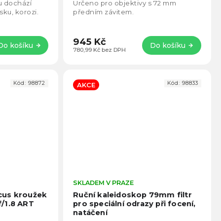
5
5
ou dochází
Určeno pro objektivy s 72 mm
hvězdiček.
hvězd
sku, korozi.
předním závitem.
945 Kč
Do košíku
Do košíku
780,99 Kč bez DPH
Kód:
98872
Kód:
98833
AKCE
Průměrné
SKLADEM V PRAZE
Prům
hodnocení
hodno
cus kroužek
Ruční kaleidoskop 79mm filtr
produktu
produ
/1.8 ART
pro speciální odrazy při focení,
je
je
natáčení