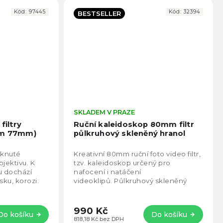
Kód:
97445
Kód:
32394
BESTSELLER
Průměrné
SKLADEM V PRAZE
Prům
hodnocení
hodno
filtry
Ruční kaleidoskop 80mm filtr
produktu
produ
m 77mm)
půlkruhový skleněný hranol
je
je
4,7
4,8
eknuté
Kreativní 80mm ruční foto video filtr,
z
z
bjektivu. K
tzv. kaleidoskop určený pro
5
5
ou dochází
nafocení i natáčení
hvězdiček.
hvězd
sku, korozi.
videoklipů. Půlkruhový skleněný
hranol mění proud světla a vytváří
efekt podobný snu,...
990 Kč
Do košíku
Do košíku
818,18 Kč bez DPH