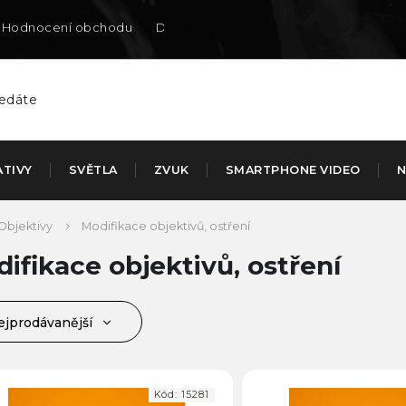
Hodnocení obchodu
Doručení na SK
ATIVY
SVĚTLA
ZVUK
SMARTPHONE VIDEO
N
Objektivy
Modifikace objektivů, ostření
ifikace objektivů, ostření
ejprodávanější
jlevnější
jdražší
Kód:
15281