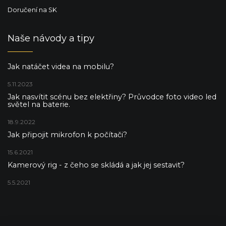
Doručení na SK
Naše návody a tipy
Jak natáčet videa na mobilu?
5.11.2023
Jak nasvítit scénu bez elektřiny? Průvodce foto video led
světel na baterie.
18.9.2022
Jak připojit mikrofon k počítači?
15.6.2021
Kamerový rig - z čeho se skládá a jak jej sestavit?
5.5.2021