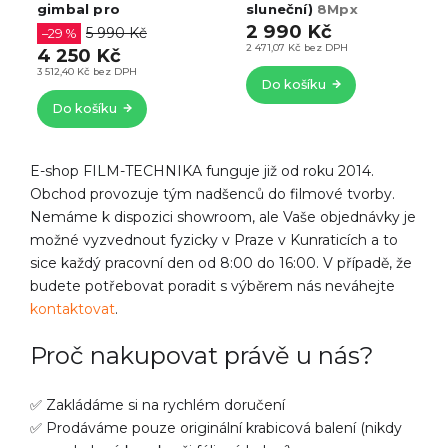
gimbal pro
sluneční)
8Mpx
e
je
je
smartphone
senzor, EIS
2 990 Kč
,0
4,9
5,0
5 990 Kč
–29 %
Nejvýkonnější mobilní
stabilizace, WiFi,
z
z
2 471,07 Kč bez DPH
4 250 Kč
gimbal na trhu
hlasové ovládání,
5
5
odolnost IP65
3 512,40 Kč bez DPH
Do košíku
vězdiček.
hvězdiček.
hvězd
Do košíku
E-shop FILM-TECHNIKA funguje již od roku 2014.
Obchod provozuje tým nadšenců do filmové tvorby.
Nemáme k dispozici showroom, ale Vaše objednávky je
možné vyzvednout fyzicky v Praze v Kunraticích a to
sice každý pracovní den od 8:00 do 16:00. V případě, že
budete potřebovat poradit s výběrem nás neváhejte
kontaktovat
.
Proč nakupovat právě u nás?
✅ Zakládáme si na rychlém doručení
✅ Prodáváme pouze originální krabicová balení (nikdy