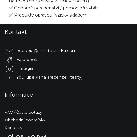
ne rozbalené kousky, či fóliové balení)
✅ Odborné poradenství / pomoc při výběru
✅ Produkty opravdu fyzicky skladem
Z
Kontakt
á
p
a
podpora
@
film-technika.com
t
Facebook
í
Instagram
YouTube kanál (recenze i testy)
Informace
FAQ / Časté dotazy
Obchodní podmínky
Kontakty
Hodnocení obchodu