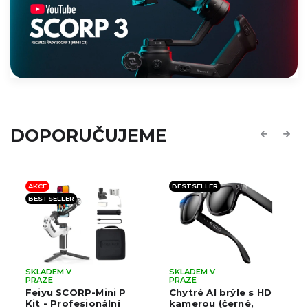
DOPORUČUJEME
Previous
Next
AKCE
BESTSELLER
BESTSELLER
SKLADEM V
SKLADEM V
Průměrné
Průměrné
Prům
PRAZE
PRAZE
hodnocení
hodnocení
hodn
Feiyu SCORP-Mini P
Chytré AI brýle s HD
roduktu
produktu
prod
Kit - Profesionální
kamerou (černé,