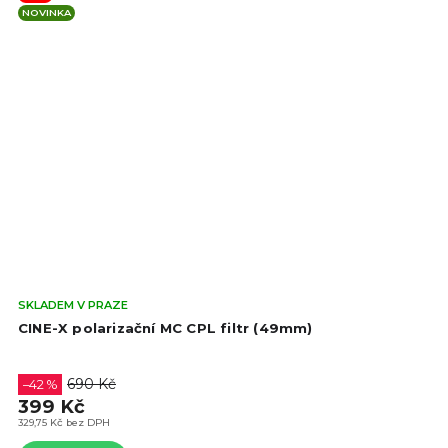
NOVINKA
Prů
SKLADEM V PRAZE
hod
CINE-X polarizační MC CPL filtr (49mm)
pro
je
4,7
690 Kč
–42 %
z
399 Kč
5
329,75 Kč bez DPH
hvě