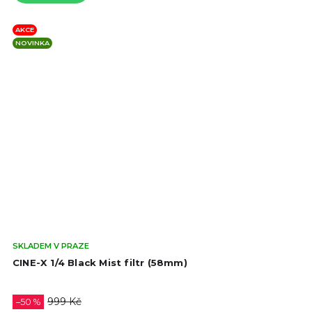
AKCE
NOVINKA
Prů
SKLADEM V PRAZE
hod
CINE-X 1/4 Black Mist filtr (58mm)
pro
je
4,5
999 Kč
–50 %