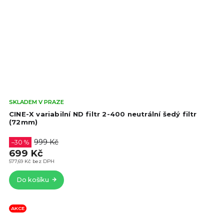
Prů
SKLADEM V PRAZE
hod
CINE-X variabilní ND filtr 2-400 neutrální šedý filtr
pro
(72mm)
je
4,7
999 Kč
–30 %
z
699 Kč
5
577,69 Kč bez DPH
hvě
Do košíku
AKCE