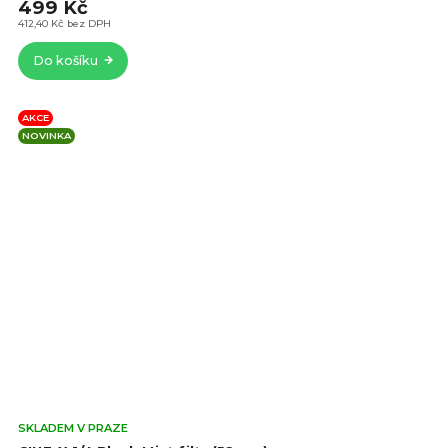
z
499 Kč
5
412,40 Kč bez DPH
hvě
Do košíku
AKCE
NOVINKA
Prů
SKLADEM V PRAZE