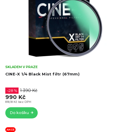
Prů
SKLADEM V PRAZE
hod
CINE-X 1/4 Black Mist filtr (67mm)
pro
je
4,8
1 390 Kč
–28 %
z
990 Kč
5
818,18 Kč bez DPH
hvě
Do košíku
AKCE