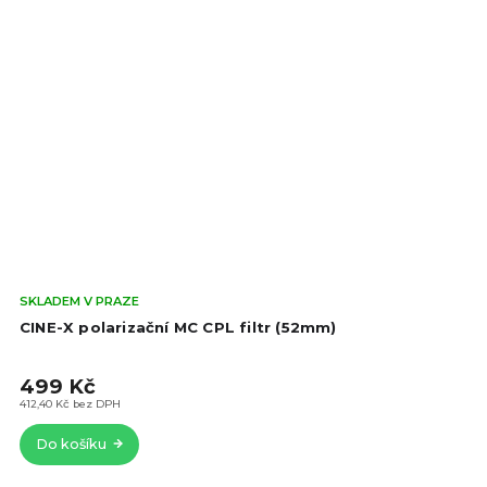
Prů
SKLADEM V PRAZE
hod
CINE-X polarizační MC CPL filtr (52mm)
pro
je
499 Kč
4,5
z
412,40 Kč bez DPH
5
Do košíku
hvě