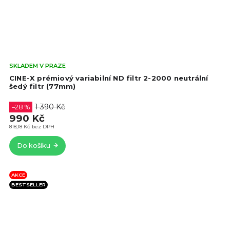
Prů
SKLADEM V PRAZE
hod
CINE-X prémiový variabilní ND filtr 2-2000 neutrální
pro
šedý filtr (77mm)
je
4,2
1 390 Kč
–28 %
z
990 Kč
5
818,18 Kč bez DPH
hvě
Do košíku
AKCE
BESTSELLER