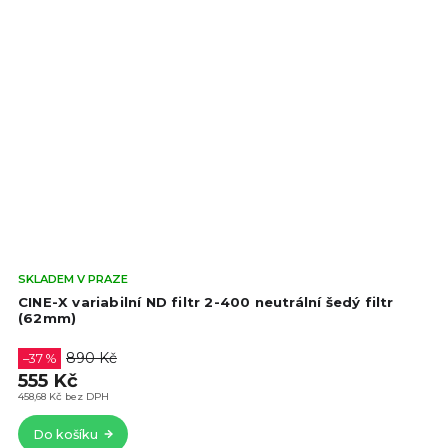
Prů
SKLADEM V PRAZE
hod
CINE-X variabilní ND filtr 2-400 neutrální šedý filtr
pro
(62mm)
je
4,8
890 Kč
–37 %
z
555 Kč
5
458,68 Kč bez DPH
hvě
Do košíku