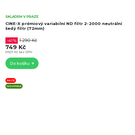
Prů
SKLADEM V PRAZE
hod
CINE-X prémiový variabilní ND filtr 2-2000 neutrální
pro
šedý filtr (72mm)
je
4,5
1 290 Kč
–41 %
z
749 Kč
5
619,01 Kč bez DPH
hvě
Do košíku
AKCE
NOVINKA