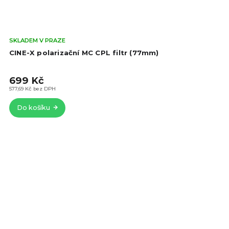
Prů
SKLADEM V PRAZE
hod
CINE-X polarizační MC CPL filtr (77mm)
pro
je
699 Kč
4,5
z
577,69 Kč bez DPH
5
Do košíku
hvě