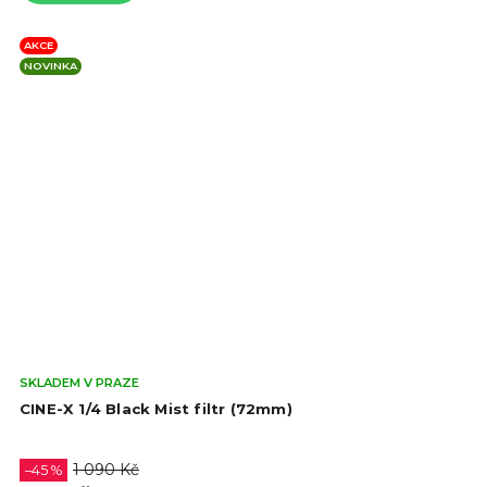
AKCE
NOVINKA
Prů
SKLADEM V PRAZE
hod
CINE-X 1/4 Black Mist filtr (72mm)
pro
je
4,5
1 090 Kč
–45 %