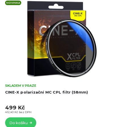
NOVINKA
Prů
SKLADEM V PRAZE
hod
CINE-X polarizační MC CPL filtr (58mm)
pro
je
499 Kč
4,7
z
412,40 Kč bez DPH
5
Do košíku
hvě