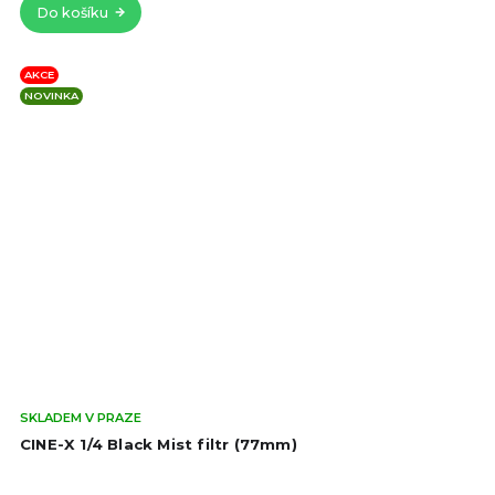
Do košíku
hvě
AKCE
NOVINKA
Prů
SKLADEM V PRAZE
hod
CINE-X 1/4 Black Mist filtr (77mm)
pro
je