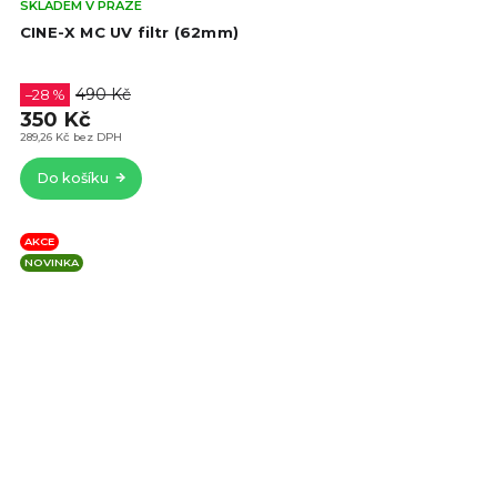
Prů
SKLADEM V PRAZE
hod
CINE-X MC UV filtr (62mm)
pro
je
4,7
490 Kč
–28 %
z
350 Kč
5
289,26 Kč bez DPH
hvě
Do košíku
AKCE
NOVINKA