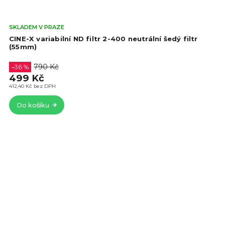
Prů
SKLADEM V PRAZE
hod
CINE-X variabilní ND filtr 2-400 neutrální šedý filtr
pro
(55mm)
je
4,8
790 Kč
–36 %
z
499 Kč
5
412,40 Kč bez DPH
hvě
Do košíku