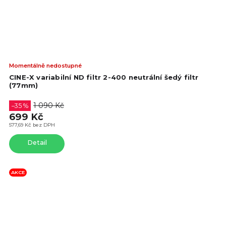
Prů
Momentálně nedostupné
hod
CINE-X variabilní ND filtr 2-400 neutrální šedý filtr
pro
(77mm)
je
4,7
1 090 Kč
–35 %
z
699 Kč
5
577,69 Kč bez DPH
hvě
Detail
AKCE