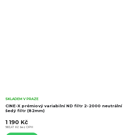
Prů
SKLADEM V PRAZE
hod
CINE-X prémiový variabilní ND filtr 2-2000 neutrální
pro
šedý filtr (82mm)
je
1 190 Kč
5,0
z
983,47 Kč bez DPH
5