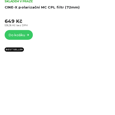
Prů
SKLADEM V PRAZE
hod
CINE-X polarizační MC CPL filtr (72mm)
pro
je
649 Kč
4,9
z
536,36 Kč bez DPH
5
Do košíku
hvě
BESTSELLER