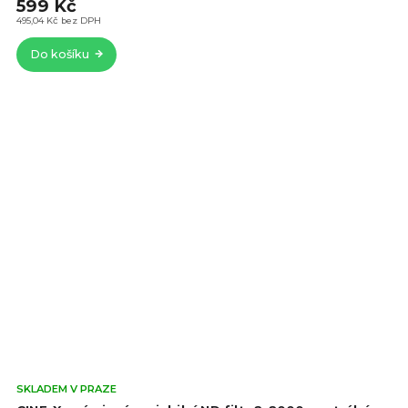
z
599 Kč
5
495,04 Kč bez DPH
hvě
Do košíku
Prů
SKLADEM V PRAZE
hod