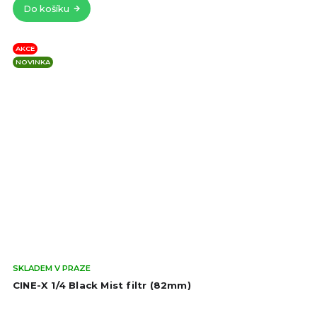
Do košíku
AKCE
NOVINKA
Prů
SKLADEM V PRAZE
hod
CINE-X 1/4 Black Mist filtr (82mm)
pro
je