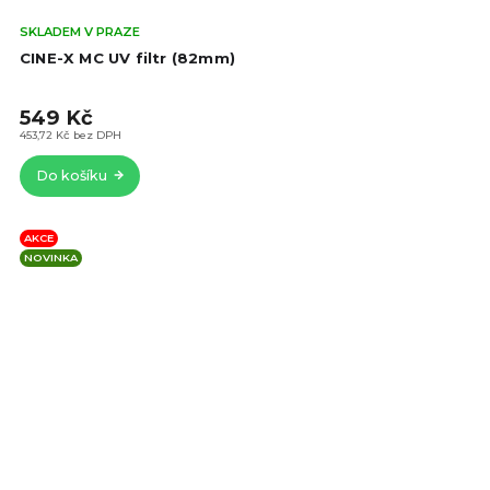
Prů
SKLADEM V PRAZE
hod
CINE-X MC UV filtr (82mm)
pro
je
549 Kč
4,9
z
453,72 Kč bez DPH
5
Do košíku
hvě
AKCE
NOVINKA