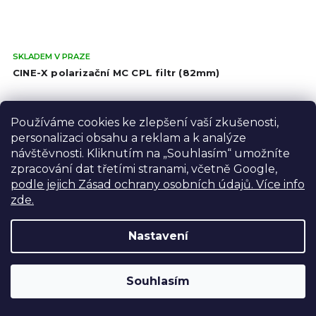
Prů
SKLADEM V PRAZE
hod
CINE-X polarizační MC CPL filtr (82mm)
pro
je
699 Kč
4,3
Používáme cookies ke zlepšení vaší zkušenosti,
z
577,69 Kč bez DPH
personalizaci obsahu a reklam a k analýze
5
Do košíku
hvě
návštěvnosti. Kliknutím na „Souhlasím“ umožníte
zpracování dat třetími stranami, včetně Google,
podle jejich Zásad ochrany osobních údajů. Více info
AKCE
zde.
NOVINKA
Nastavení
Výdejní sklad Praha: PO–PÁ 8:00–16:00. Při objednání a
Souhlasím
úhradě lze zboží vyzvednout ještě tentýž den.