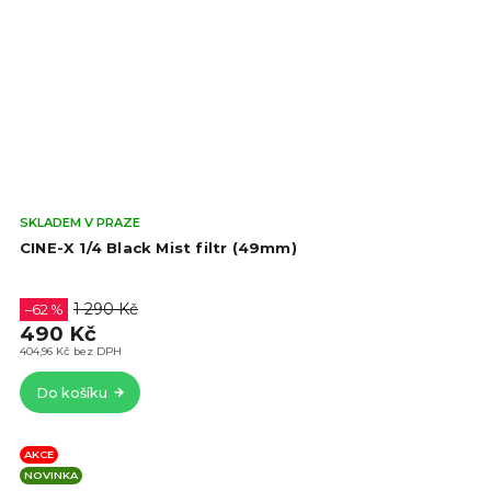
Prů
SKLADEM V PRAZE
hod
CINE-X 1/4 Black Mist filtr (49mm)
pro
je
4,6
1 290 Kč
–62 %
z
490 Kč
5
404,96 Kč bez DPH
hvě
Do košíku
AKCE
NOVINKA