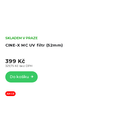
Prů
SKLADEM V PRAZE
hod
CINE-X MC UV filtr (52mm)
pro
je
399 Kč
5,0
z
329,75 Kč bez DPH
5
Do košíku
hvě
AKCE