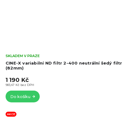
Prů
SKLADEM V PRAZE
hod
CINE-X variabilní ND filtr 2-400 neutrální šedý filtr
pro
(82mm)
je
1 190 Kč
4,5
z
983,47 Kč bez DPH
5
Do košíku
hvě
AKCE