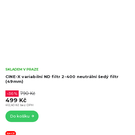
Prů
SKLADEM V PRAZE
hod
CINE-X variabilní ND filtr 2-400 neutrální šedý filtr
pro
(49mm)
je
4,9
790 Kč
–36 %
z
499 Kč
5
412,40 Kč bez DPH
hvě
Do košíku
AKCE