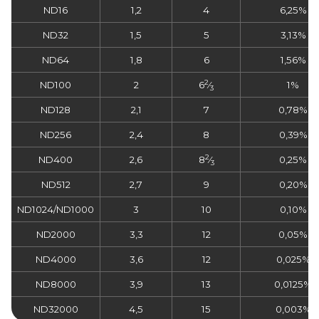
ND16
1,2
4
6,25%
ND32
1,5
5
3,13%
ND64
1,8
6
1,56%
2
ND100
2
6
⁄
1%
3
ND128
2,1
7
0,78%
ND256
2,4
8
0,39%
2
ND400
2,6
8
⁄
0,25%
3
ND512
2,7
9
0,20%
ND1024/ND1000
3
10
0,10%
ND2000
3,3
12
0,05%
ND4000
3,6
12
0,025%
ND8000
3,9
13
0,0125%
ND32000
4,5
15
0,003%