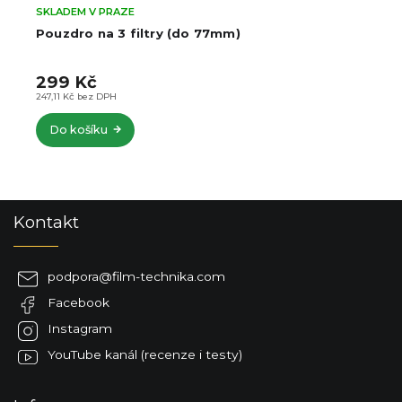
SKLADEM V PRAZE
Pouzdro na 3 filtry (do 77mm)
299 Kč
247,11 Kč bez DPH
Do košíku
Z
Kontakt
á
p
a
podpora
@
film-technika.com
t
Facebook
í
Instagram
YouTube kanál (recenze i testy)