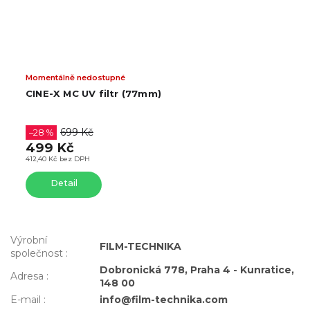
Momentálně nedostupné
CINE-X MC UV filtr (77mm)
699 Kč
–28 %
499 Kč
412,40 Kč bez DPH
Detail
Výrobní
FILM-TECHNIKA
společnost
:
Dobronická 778, Praha 4 - Kunratice,
Adresa
:
148 00
E-mail
:
info@film-technika.com