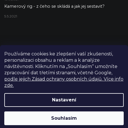
Kamerový rig - z čeho se skládá a jak jej sestavit?
5.5.2021
Používáme cookies ke zlepšení vaší zkušenosti,
personalizaci obsahu a reklam a k analýze
návštěvnosti. Kliknutím na „Souhlasím“ umožníte
zpracování dat třetími stranami, včetně Google,
podle jejich Zásad ochrany osobních údajů. Více info
zde.
Copyright 2026
FILM-TECHNIKA
. Všechna práva vyhrazena.
Upravit nastavení cookies
Nastavení
Grafický návrh vytvořil a nakódoval
Shoptetak.cz
Výdejní sklad Praha: PO–PÁ 8:00–16:00. Při objednání a
Souhlasím
Vytvořil Shoptet
úhradě lze zboží vyzvednout ještě tentýž den.