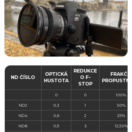
REDUKCE
OPTICKÁ
FRAKČN
ND ČÍSLO
O F-
HUSTOTA
PROPUSTN
STOP
0
0
100%
ND2
0,3
1
50%
ND4
0,6
2
25%
ND8
0,9
3
12,50%