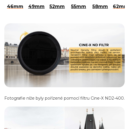
46mm
49mm
52mm
55mm
58mm
62mm
Fotografie níže byly pořízené pomocí filtru Cine-X ND2-400.