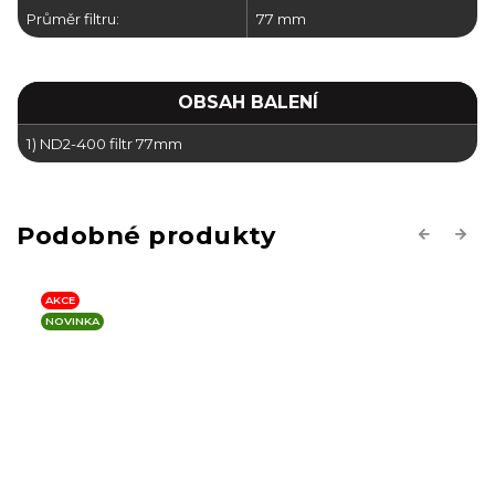
Průměr filtru:
77 mm
OBSAH BALENÍ
1) ND2-400 filtr 77mm
Previous
Next
AKCE
NOVINKA