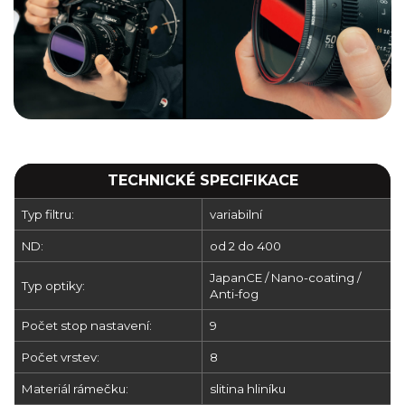
TECHNICKÉ SPECIFIKACE
Typ filtru:
variabilní
ND:
od 2 do 400
JapanCE / Nano-coating /
Typ optiky:
Anti-fog
Počet stop nastavení:
9
Počet vrstev:
8
Materiál rámečku:
slitina hliníku