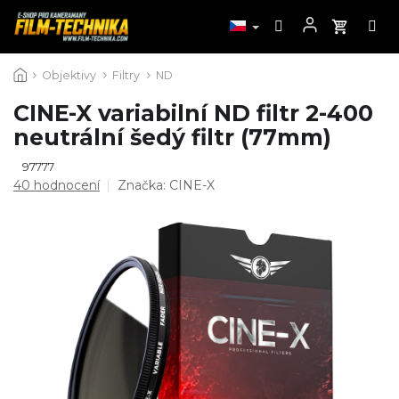
Přejít
Objektivy
Filtry
ND
na
obsah
CINE-X variabilní ND filtr 2-400
neutrální šedý filtr (77mm)
97777
Průměrné
40 hodnocení
Značka:
CINE-X
hodnocení
produktu
je
4,7
z
5
hvězdiček.