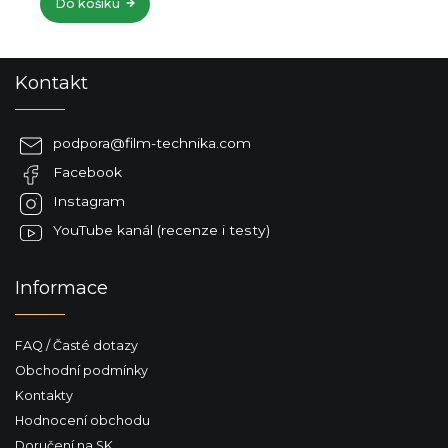
Do košíku
Z
Kontakt
á
p
a
podpora
@
film-technika.com
t
Facebook
í
Instagram
YouTube kanál (recenze i testy)
Informace
FAQ / Časté dotazy
Obchodní podmínky
Kontakty
Hodnocení obchodu
Doručení na SK