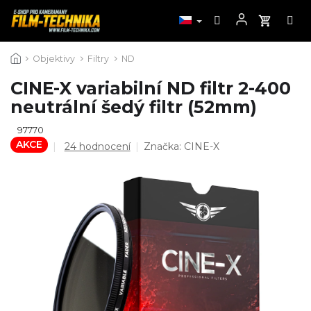
Přejít
Objektivy
Filtry
ND
na
obsah
CINE-X variabilní ND filtr 2-400
neutrální šedý filtr (52mm)
97770
AKCE
Průměrné
24 hodnocení
Značka:
CINE-X
hodnocení
produktu
je
4,8
z
5
hvězdiček.