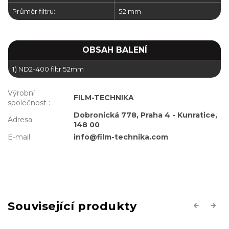
Průměr filtru:
52 mm
OBSAH BALENÍ
1) ND2-400 filtr 52mm
Výrobní
FILM-TECHNIKA
společnost
:
Dobronická 778, Praha 4 - Kunratice,
Adresa
:
148 00
E-mail
:
info@film-technika.com
Související produkty
Previous
Next