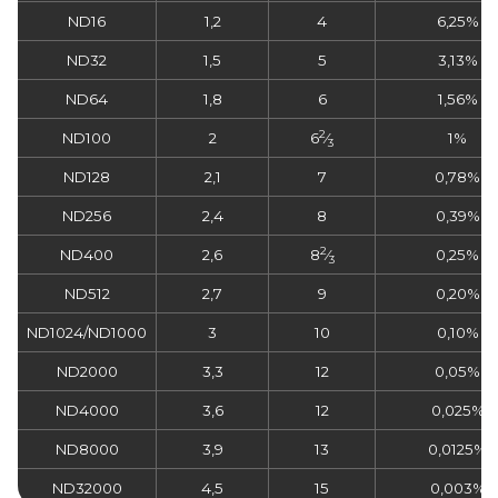
ND16
1,2
4
6,25%
ND32
1,5
5
3,13%
ND64
1,8
6
1,56%
2
ND100
2
6
⁄
1%
3
ND128
2,1
7
0,78%
ND256
2,4
8
0,39%
2
ND400
2,6
8
⁄
0,25%
3
ND512
2,7
9
0,20%
ND1024/ND1000
3
10
0,10%
ND2000
3,3
12
0,05%
ND4000
3,6
12
0,025%
ND8000
3,9
13
0,0125%
ND32000
4,5
15
0,003%