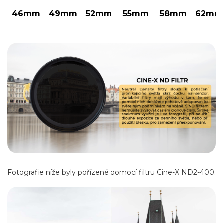
46mm
49mm
52mm
55mm
58mm
62mm
Fotografie níže byly pořízené pomocí filtru Cine-X ND2-400.