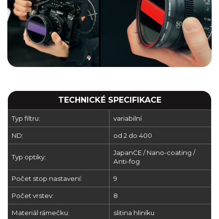
TECHNICKÉ SPECIFIKACE
Typ filtru:
variabilní
ND:
od 2 do 400
JapanCE / Nano-coating /
Typ optiky:
Anti-fog
Počet stop nastavení:
9
Počet vrstev:
8
Materiál rámečku:
slitina hliníku