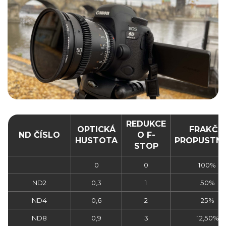
REDUKCE
OPTICKÁ
FRAKČN
ND ČÍSLO
O F-
HUSTOTA
PROPUSTN
STOP
0
0
100%
ND2
0,3
1
50%
ND4
0,6
2
25%
ND8
0,9
3
12,50%