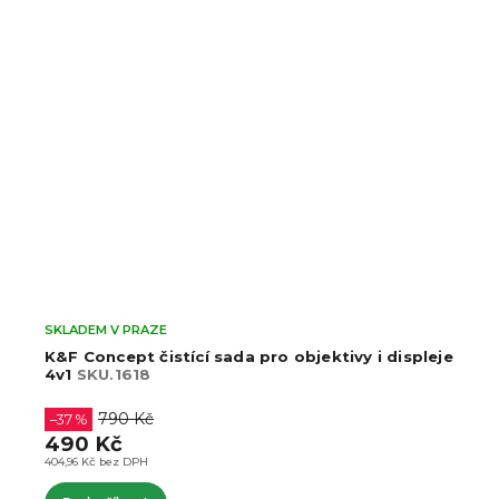
SKLADEM V PRAZE
K&F Concept čistící sada pro objektivy i displeje
4v1
SKU.1618
790 Kč
–37 %
490 Kč
404,96 Kč bez DPH