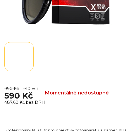
990 Kč
( –40 % )
Momentálně nedostupné
590 Kč
487,60 Kč bez DPH
Měrná
cena:
Profesionální ND filtr pro objektivy fotoaparátu a kamer. ND