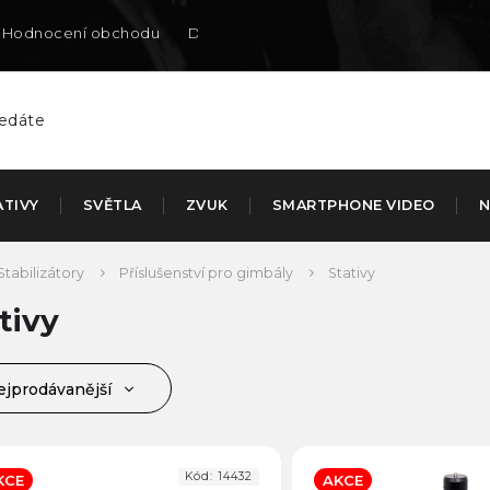
Hodnocení obchodu
Doručení na SK
ATIVY
SVĚTLA
ZVUK
SMARTPHONE VIDEO
N
Stabilizátory
Příslušenství pro gimbály
Stativy
tivy
ejprodávanější
jlevnější
jdražší
Kód:
14432
KCE
AKCE