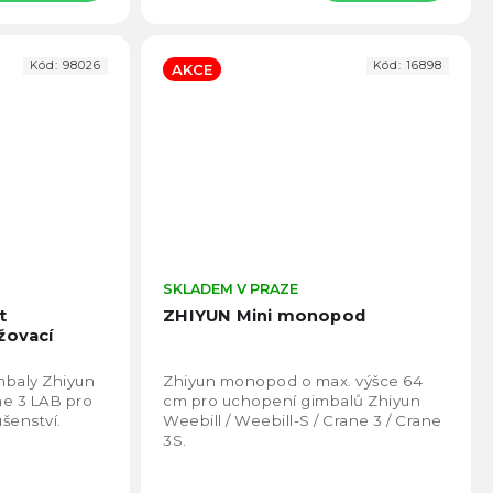
Kód:
98026
Kód:
16898
AKCE
Průměrné
SKLADEM V PRAZE
Prům
hodnocení
hodno
t
ZHIYUN Mini monopod
produktu
produ
žovací
je
je
4,8
4,8
mbaly Zhiyun
Zhiyun monopod o max. výšce 64
z
z
ne 3 LAB pro
cm pro uchopení gimbalů Zhiyun
5
5
ušenství.
Weebill / Weebill-S / Crane 3 / Crane
hvězdiček.
hvězd
3S.