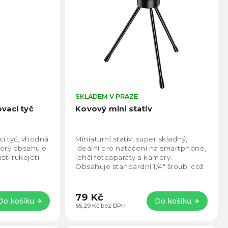
Průměrné
SKLADEM V PRAZE
Prům
hodnocení
hodno
vací tyč
Kovový mini stativ
produktu
produ
je
je
4,9
5,0
í tyč, vhodná
Miniaturní stativ, super skladný,
z
z
který obsahuje
ideální pro natáčení na smartphone,
5
5
sti rukojeti.
lehčí fotoaparáty a kamery.
hvězdiček.
hvězd
Obsahuje standardní 1/4" šroub, což
umožňuje snadné rozšíření o další...
79 Kč
Do košíku
Do košíku
65,29 Kč bez DPH