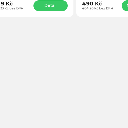
9 Kč
490 Kč
Detail
,33 Kč bez DPH
404,96 Kč bez DPH
O
v
l
á
d
a
c
í
p
r
v
k
y
v
ý
p
i
s
u