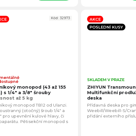
Kód:
32973
KCE
AKCE
POSLEDNÍ KUSY
mentálně
Průměrné
SKLADEM V PRAZE
dostupné
hodnocení
iníkový monopod (43 až 155
ZHIYUN Transmoun
produktu
) s 1/4" a 3/8" šrouby
Multifunkční prodlu
je
snost až 5 kg
deska
4,5
níkový monopod TB12 od Ulanzi.
Přídavná deska pro gi
z
ustranný (otočný) šroub 1/4" a
Weebill/Weebill-S/Cra
5
" pro upevnění kulové hlavy, či
přidání externího přísl
hvězdiček.
oaparátu. Pětisekční monopod s
kovou výškou až 155cm.
imální...