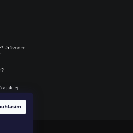
ny? Průvodce
.
i?
a jak jej
ouhlasím