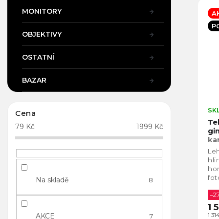
MONITORY
A
P
OBJEKTIVY
OSTATNÍ
BAZAR
SK
Cena
Te
79
Kč
1999
Kč
gi
ka
le
Le
hli
hor
fot
Na skladě
8
0,4
je 
–2
1 
AKCE
1 3
7