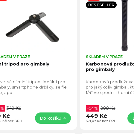
becedně
BESTSELLER
LADEM V PRAZE
Průměrné
SKLADEM V PRAZE
hodnocení
ni tripod pro gimbaly
Karbonová prodlužo
produktu
pro gimbaly
je
4,6
versální mini tripod, ideální pro
Karbonová prodlužovac
z
baly, smartphone držáky, selfie
pro jakýkoliv gimbal, 
5
e, apd.
1/4" ve spodní i horní čá
hvězdiček.
349 Kč
990 Kč
 %
–54 %
 Kč
449 Kč
Do košíku
82 Kč bez DPH
371,07 Kč bez DPH