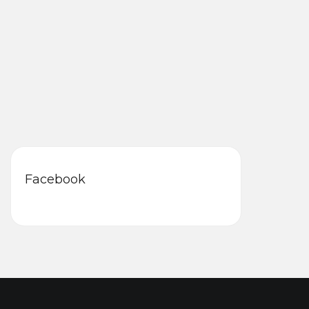
Facebook
Z
á