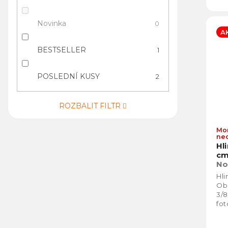
Novinka
0
A
BESTSELLER
1
POSLEDNÍ KUSY
2
ROZBALIT FILTR
Mo
ne
Hl
cm
No
Hli
Obo
3/8
fot
cel
Max