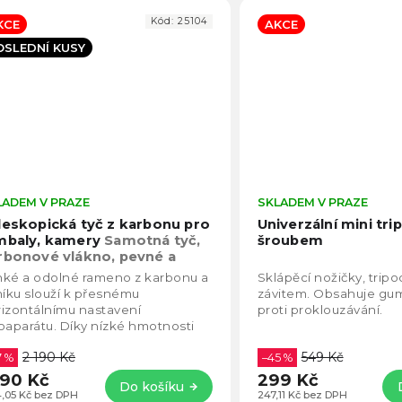
Kód:
25104
KCE
AKCE
OSLEDNÍ KUSY
LADEM V PRAZE
Průměrné
SKLADEM V PRAZE
hodnocení
leskopická tyč z karbonu pro
Univerzální mini tri
produktu
mbaly, kamery
Samotná tyč,
šroubem
je
rbonové vlákno, pevné a
5,0
hké
hké a odolné rameno z karbonu a
Sklápěcí nožičky, tripod
z
níku slouží k přesnému
závitem. Obsahuje gu
5
izontálnímu nastavení
proti proklouzávání.
hvězdiček.
oaparátu. Díky nízké hmotnosti
4 kg a vysoké nosnosti až 10 kg
2 190 Kč
549 Kč
ideální pro práci ve...
7 %
–45 %
590 Kč
299 Kč
Do košíku
14,05 Kč bez DPH
247,11 Kč bez DPH