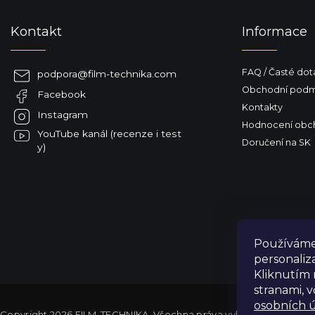
p
a
Kontakt
Informace
t
í
FAQ / Časté dot
podpora
@
film-technika.com
Obchodní podm
Facebook
Kontakty
Instagram
Hodnocení obc
YouTube kanál (recenze i test
Doručení na SK
y)
Používáme 
personaliz
Kliknutím 
stranami, 
osobních ú
Copyright 2026
FILM-TECHNIKA
. Všechna práva vyhrazena.