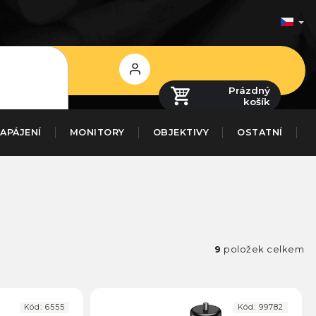
Přihlášení
Prázdný
košík
APÁJENÍ
MONITORY
OBJEKTIVY
OSTATNÍ
9
položek celkem
Kód:
6555
Kód:
99782