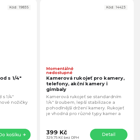
Kód:
19835
Kód:
14423
Momentálně
Průměrné
Prům
nedostupné
hodnocení
hodno
pod s 1/4"
Kamerová rukojeť pro kamery,
produktu
produ
telefony, akční kamery i
je
je
gimbaly
4,9
4,9
 s 1/4"
Kamerová rukojeť se standardním
z
z
mové nožičky
1/4" šroubem, lepší stabilizace a
5
5
pohodlnější držení kamery. Rukojeť
hvězdiček.
hvězd
je vhodná pro různé typy kamer a
příslušenství.
399 Kč
Detail
Do košíku
329,75 Kč bez DPH