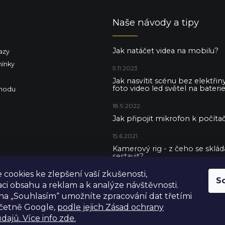
Naše návody a tipy
Jak natáčet videa na mobilu?
azy
ínky
5.11.2023
Jak nasvítit scénu bez elektři
foto video led světel na baterie
hodu
18.9.2022
Jak připojit mikrofon k počítač
15.6.2021
Kamerový rig - z čeho se skládá 
sestavit?
cookies ke zlepšení vaší zkušenosti,
5.5.2021
S
aci obsahu a reklam a k analýze návštěvnosti.
na „Souhlasím“ umožníte zpracování dat třetími
včetně Google,
podle jejich Zásad ochrany
dajů. Více info zde.