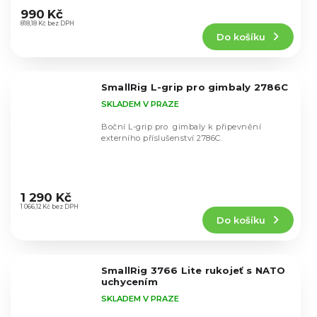
silikonový...
hodnocení
990 Kč
produktu
818,18 Kč bez DPH
Do košíku
je
5,0
z
5
SmallRig L-grip pro gimbaly 2786C
hvězdiček.
SKLADEM V PRAZE
Boční L-grip pro gimbaly k připevnění
externího příslušenství 2786C.
Průměrné
hodnocení
1 290 Kč
produktu
1 066,12 Kč bez DPH
Do košíku
je
5,0
z
5
SmallRig 3766 Lite rukojeť s NATO
hvězdiček.
uchycením
SKLADEM V PRAZE