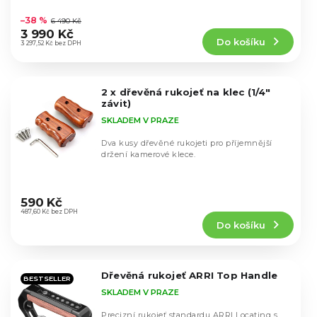
k
Průměrné
u
hodnocení
t
–38 %
6 490 Kč
k
produktu
ů
3 990 Kč
t
Do košíku
je
3 297,52 Kč bez DPH
ů
5,0
z
5
2 x dřevěná rukojeť na klec (1/4"
hvězdiček.
závit)
SKLADEM V PRAZE
Dva kusy dřevěné rukojeti pro příjemnější
držení kamerové klece.
Průměrné
hodnocení
590 Kč
produktu
487,60 Kč bez DPH
Do košíku
je
5,0
z
5
Dřevěná rukojeť ARRI Top Handle
hvězdiček.
BESTSELLER
SKLADEM V PRAZE
Precizní rukojeť standardu ARRI Locating s