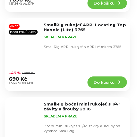
Do košíku
je
1 561,98 Kč bez DPH
4,3
z
5
SmallRig rukojeť ARRI Locating Top
hvězdiček.
AKCE
Handle (Lite) 3765
POSLEDNÍ KUSY
SKLADEM V PRAZE
SmallRig ARRI rukojeť s ARRI zámkem 3765.
Průměrné
hodnocení
–46 %
1 290 Kč
produktu
690 Kč
Do košíku
je
570,25 Kč bez DPH
4,8
z
5
SmallRig boční mini rukojeť s 1/4"
hvězdiček.
závity a šrouby 2916
SKLADEM V PRAZE
Boční mini rukojeť s 1/4" závity a šrouby od
výrobce SmallRig.