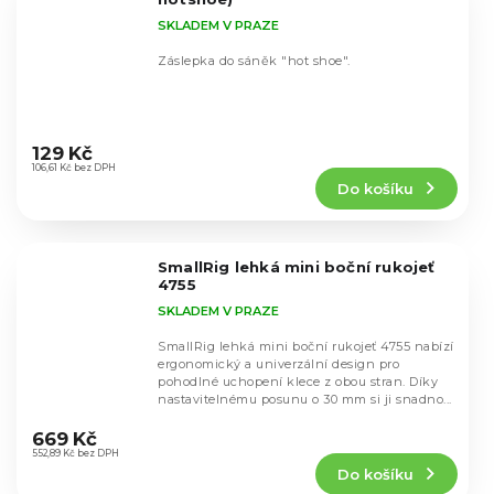
SKLADEM V PRAZE
Záslepka do sáněk "hot shoe".
Průměrné
hodnocení
129 Kč
produktu
106,61 Kč bez DPH
Do košíku
je
5,0
z
5
SmallRig lehká mini boční rukojeť
hvězdiček.
4755
SKLADEM V PRAZE
SmallRig lehká mini boční rukojeť 4755 nabízí
ergonomický a univerzální design pro
pohodlné uchopení klece z obou stran. Díky
nastavitelnému posunu o 30 mm si ji snadno...
Průměrné
hodnocení
669 Kč
produktu
552,89 Kč bez DPH
Do košíku
je