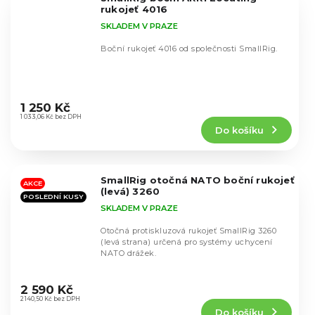
hvězdiček.
rukojeť 4016
SKLADEM V PRAZE
Boční rukojeť 4016 od společnosti SmallRig.
Průměrné
hodnocení
1 250 Kč
produktu
1 033,06 Kč bez DPH
Do košíku
je
4,5
z
5
SmallRig otočná NATO boční rukojeť
hvězdiček.
AKCE
(levá) 3260
POSLEDNÍ KUSY
SKLADEM V PRAZE
Otočná protiskluzová rukojeť SmallRig 3260
(levá strana) určená pro systémy uchycení
NATO drážek.
Průměrné
hodnocení
2 590 Kč
produktu
2 140,50 Kč bez DPH
Do košíku
je