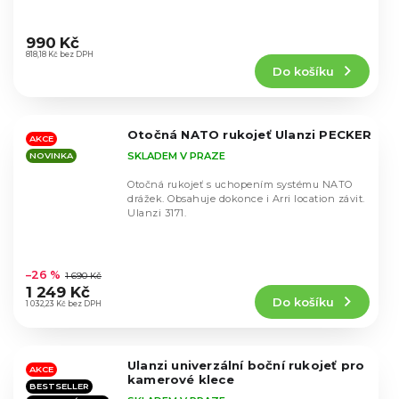
Průměrné
hodnocení
990 Kč
produktu
818,18 Kč bez DPH
Do košíku
je
4,7
z
5
Otočná NATO rukojeť Ulanzi PECKER
hvězdiček.
AKCE
SKLADEM V PRAZE
NOVINKA
Otočná rukojeť s uchopením systému NATO
drážek. Obsahuje dokonce i Arri location závit.
Ulanzi 3171.
Průměrné
hodnocení
–26 %
1 690 Kč
produktu
1 249 Kč
Do košíku
je
1 032,23 Kč bez DPH
4,9
z
5
Ulanzi univerzální boční rukojeť pro
hvězdiček.
AKCE
kamerové klece
BESTSELLER