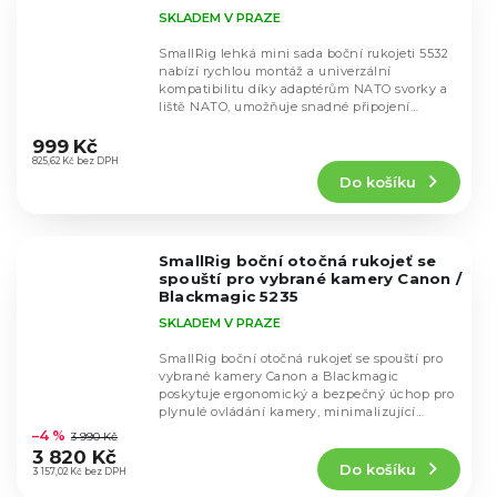
SKLADEM V PRAZE
SmallRig lehká mini sada boční rukojeti 5532
nabízí rychlou montáž a univerzální
kompatibilitu díky adaptérům NATO svorky a
liště NATO, umožňuje snadné připojení
Průměrné
magických...
hodnocení
999 Kč
produktu
825,62 Kč bez DPH
Do košíku
je
5,0
z
5
SmallRig boční otočná rukojeť se
hvězdiček.
spouští pro vybrané kamery Canon /
Blackmagic 5235
SKLADEM V PRAZE
SmallRig boční otočná rukojeť se spouští pro
vybrané kamery Canon a Blackmagic
poskytuje ergonomický a bezpečný úchop pro
Průměrné
plynulé ovládání kamery, minimalizující
hodnocení
únavu ruky při...
–4 %
3 990 Kč
produktu
3 820 Kč
Do košíku
je
3 157,02 Kč bez DPH
3,8