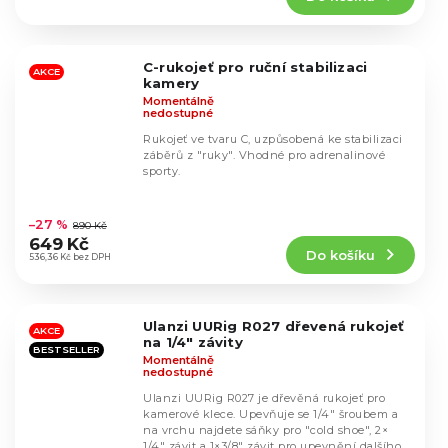
5,0
z
5
C-rukojeť pro ruční stabilizaci
hvězdiček.
AKCE
kamery
Momentálně
nedostupné
Rukojeť ve tvaru C, uzpůsobená ke stabilizaci
záběrů z "ruky". Vhodné pro adrenalinové
sporty.
Průměrné
hodnocení
–27 %
890 Kč
produktu
649 Kč
Do košíku
je
536,36 Kč bez DPH
4,8
z
5
Ulanzi UURig R027 dřevená rukojeť
hvězdiček.
AKCE
na 1/4" závity
BESTSELLER
Momentálně
nedostupné
Ulanzi UURig R027 je dřevěná rukojeť pro
kamerové klece. Upevňuje se 1/4" šroubem a
na vrchu najdete sáňky pro "cold shoe", 2×
1/4" závit a 1×3/8" závit pro upevnění dalšího...