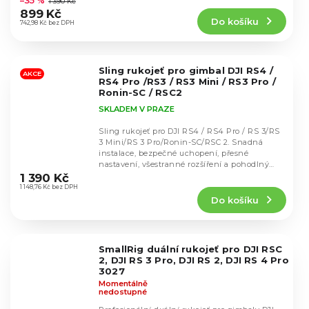
–35 %
1 390 Kč
produktu
899 Kč
Do košíku
je
742,98 Kč bez DPH
5,0
z
5
Sling rukojeť pro gimbal DJI RS4 /
hvězdiček.
AKCE
RS4 Pro /RS3 / RS3 Mini / RS3 Pro /
Ronin-SC / RSC2
SKLADEM V PRAZE
Sling rukojeť pro DJI RS4 / RS4 Pro / RS 3/RS
3 Mini/RS 3 Pro/Ronin-SC/RSC 2. Snadná
instalace, bezpečné uchopení, přesné
Průměrné
nastavení, všestranné rozšíření a pohodlný
hodnocení
design....
1 390 Kč
produktu
1 148,76 Kč bez DPH
Do košíku
je
5,0
z
5
SmallRig duální rukojeť pro DJI RSC
hvězdiček.
2, DJI RS 3 Pro, DJI RS 2, DJI RS 4 Pro
3027
Momentálně
nedostupné