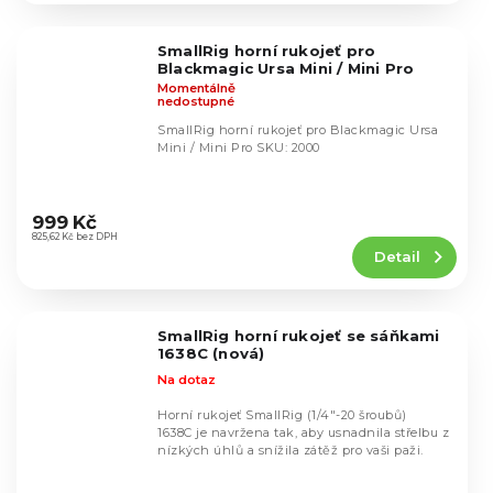
z
5
SmallRig horní rukojeť pro
hvězdiček.
Blackmagic Ursa Mini / Mini Pro
Momentálně
nedostupné
SmallRig horní rukojeť pro Blackmagic Ursa
Mini / Mini Pro SKU: 2000
Průměrné
hodnocení
999 Kč
produktu
825,62 Kč bez DPH
Detail
je
4,5
z
5
SmallRig horní rukojeť se sáňkami
hvězdiček.
1638C (nová)
Na dotaz
Horní rukojeť SmallRig (1/4"-20 šroubů)
1638C je navržena tak, aby usnadnila střelbu z
nízkých úhlů a snížila zátěž pro vaši paži.
Průměrné