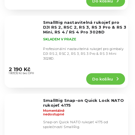
Do košíku
je
5,0
z
5
SmallRig nastavitelná rukojeť pro
hvězdiček.
DJI RS 2, RSC 2, RS 3, RS 3 Pro & RS 3
Mini, RS 4 / RS 4 Pro 3028D
SKLADEM V PRAZE
Profesionální nastavitelná rukojeť pro gimbaly
DJI RS 2, RSC 2, RS 3, RS 3 Pro & RS 3 Mini
3028D.
Průměrné
hodnocení
2 190 Kč
produktu
1 809,92 Kč bez DPH
Do košíku
je
5,0
z
5
SmallRig Snap-on Quick Lock NATO
hvězdiček.
rukojeť 4175
Momentálně
nedostupné
Snap-on Quick NATO rukojeť 4175 od
společností SmallRig.