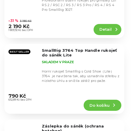
Profesionální duální rukojeť pro gimbaly DJI
RS 2 / RSC 2 / RS 3 / RS 3 Pro / RS 4 / RS 4
Pro SmallRig 3027.
Průměrné
hodnocení
–31 %
3 190 Kč
produktu
2 190 Kč
Detail
je
1 809,92 Kč bez DPH
5,0
z
5
SmallRig 3764 Top Handle rukojeť
hvězdiček.
BESTSELLER
do sáněk Lite
SKLADEM V PRAZE
Horní rukojeť SmallRig s Cold Shoe（Lite）
3764 je navržena tak, aby usnadnila střelbu z
nízkého úhlu a snížila zátěž pro paže.
Průměrné
hodnocení
790 Kč
produktu
652,89 Kč bez DPH
Do košíku
je
4,8
z
5
Záslepka do sáněk (ochrana
hvězdiček.
hotshoe)