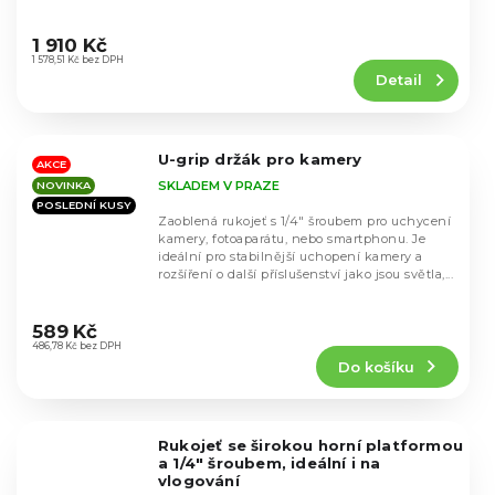
Průměrné
hodnocení
1 910 Kč
produktu
1 578,51 Kč bez DPH
Detail
je
5,0
z
5
U-grip držák pro kamery
hvězdiček.
AKCE
SKLADEM V PRAZE
NOVINKA
POSLEDNÍ KUSY
Zaoblená rukojeť s 1/4" šroubem pro uchycení
kamery, fotoaparátu, nebo smartphonu. Je
ideální pro stabilnější uchopení kamery a
rozšíření o další příslušenství jako jsou světla,...
Průměrné
hodnocení
589 Kč
produktu
486,78 Kč bez DPH
Do košíku
je
4,4
z
5
Rukojeť se širokou horní platformou
hvězdiček.
a 1/4" šroubem, ideální i na
vlogování