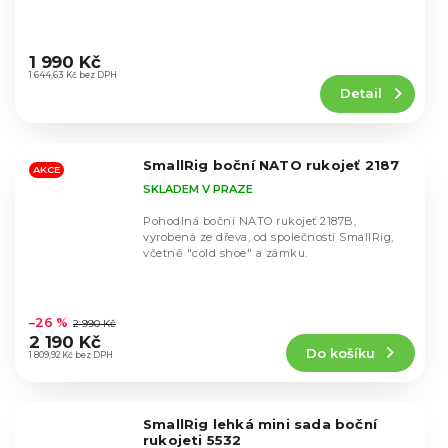
Průměrné
hodnocení
1 990 Kč
produktu
1 644,63 Kč bez DPH
Detail
je
5,0
z
5
SmallRig boční NATO rukojeť 2187
hvězdiček.
AKCE
SKLADEM V PRAZE
Pohodlná boční NATO rukojeť 2187B,
vyrobená ze dřeva, od společností SmallRig,
včetně "cold shoe" a zámku.
Průměrné
hodnocení
–26 %
2 990 Kč
produktu
2 190 Kč
Do košíku
je
1 809,92 Kč bez DPH
5,0
z
5
SmallRig lehká mini sada boční
hvězdiček.
rukojeti 5532