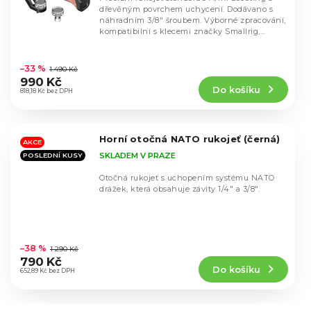
dřevěným povrchem uchycení. Dodávano s
náhradním 3/8" šroubem. Výborné zpracování,
kompatibilní s klecemi značky Smallrig,
ProAim,...
Průměrné
hodnocení
–33 %
1 490 Kč
produktu
990 Kč
Do košíku
je
818,18 Kč bez DPH
5,0
z
5
Horní otočná NATO rukojeť (černá)
hvězdiček.
AKCE
SKLADEM V PRAZE
POSLEDNÍ KUSY
Otočná rukojeť s uchopením systému NATO
drážek, která obsahuje závity 1/4" a 3/8".
Průměrné
hodnocení
–38 %
1 290 Kč
produktu
790 Kč
Do košíku
je
652,89 Kč bez DPH
4,8
z
5