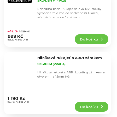
SKLADEM V PRAZE
POSLEDNÍ KUSY
Pohodlná boční rukojeť na dva 1/4" šrouby,
vyrobená ze dřeva od společností Ulanzi,
včetně "cold shoe" a zámku.
Průměrné
hodnocení
–42 %
1 729 Kč
produktu
999 Kč
Do košíku
je
825,62 Kč bez DPH
4,8
z
5
Hliníková rukojeť s ARRI zámkem
hvězdiček.
SKLADEM (PRAHA)
Hliníková rukojeť s ARRI Locating zámkem a
otvorem na 15mm tyč.
Průměrné
hodnocení
1 190 Kč
produktu
983,47 Kč bez DPH
Do košíku
je
5,0