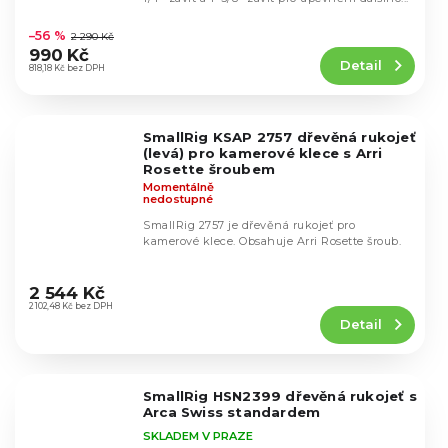
Průměrné
hodnocení
–56 %
2 290 Kč
produktu
990 Kč
Detail
je
818,18 Kč bez DPH
5,0
z
5
SmallRig KSAP 2757 dřevěná rukojeť
hvězdiček.
(levá) pro kamerové klece s Arri
Rosette šroubem
Momentálně
nedostupné
SmallRig 2757 je dřevěná rukojeť pro
kamerové klece. Obsahuje Arri Rosette šroub.
Průměrné
hodnocení
2 544 Kč
produktu
2 102,48 Kč bez DPH
Detail
je
5,0
z
5
SmallRig HSN2399 dřevěná rukojeť s
hvězdiček.
Arca Swiss standardem
SKLADEM V PRAZE