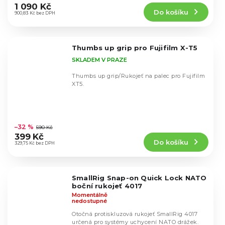
produktu
1 090 Kč
Do košíku
je
900,83 Kč bez DPH
5,0
z
5
Thumbs up grip pro Fujifilm X-T5
hvězdiček.
SKLADEM V PRAZE
Thumbs up grip/Rukojeť na palec pro Fujifilm
XT5.
Průměrné
hodnocení
–32 %
590 Kč
produktu
399 Kč
Do košíku
je
329,75 Kč bez DPH
4,7
z
5
SmallRig Snap-on Quick Lock NATO
hvězdiček.
boční rukojeť 4017
Momentálně
nedostupné
Otočná protiskluzová rukojeť SmallRig 4017
určená pro systémy uchycení NATO drážek.