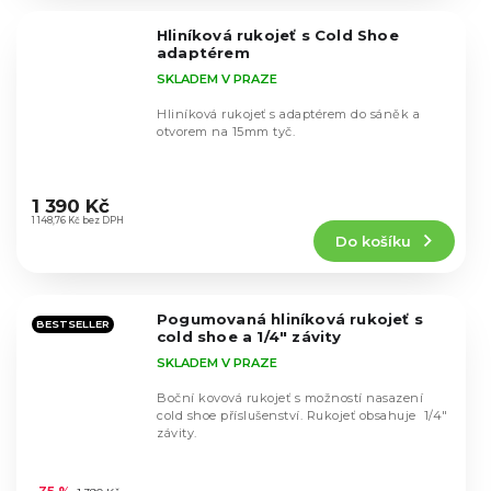
z
5
Hliníková rukojeť s Cold Shoe
hvězdiček.
adaptérem
SKLADEM V PRAZE
Hliníková rukojeť s adaptérem do sáněk a
otvorem na 15mm tyč.
Průměrné
hodnocení
1 390 Kč
produktu
1 148,76 Kč bez DPH
Do košíku
je
4,8
z
5
Pogumovaná hliníková rukojeť s
hvězdiček.
BESTSELLER
cold shoe a 1/4" závity
SKLADEM V PRAZE
Boční kovová rukojeť s možností nasazení
cold shoe příslušenství. Rukojeť obsahuje 1/4"
závity.
Průměrné
hodnocení