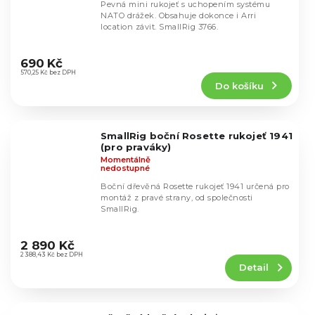
Pevná mini rukojeť s uchopením systému
NATO drážek. Obsahuje dokonce i Arri
location závit. SmallRig 3766.
Průměrné
hodnocení
690 Kč
produktu
570,25 Kč bez DPH
Do košíku
je
5,0
z
5
SmallRig boční Rosette rukojeť 1941
hvězdiček.
(pro praváky)
Momentálně
nedostupné
Boční dřevěná Rosette rukojeť 1941 určená pro
montáž z pravé strany, od společnosti
SmallRig.
Průměrné
hodnocení
2 890 Kč
produktu
2 388,43 Kč bez DPH
Detail
je
5,0
z
5