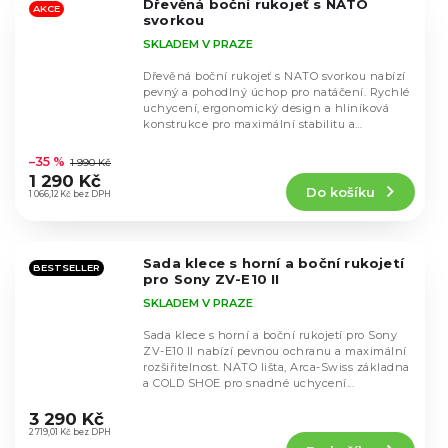
Dřevěná boční rukojeť s NATO
hvězdiček.
AKCE
svorkou
SKLADEM V PRAZE
Dřevěná boční rukojeť s NATO svorkou nabízí
pevný a pohodlný úchop pro natáčení. Rychlé
uchycení, ergonomický design a hliníková
konstrukce pro maximální stabilitu a
Průměrné
kontrolu...
hodnocení
–35 %
1 990 Kč
produktu
1 290 Kč
Do košíku
je
1 066,12 Kč bez DPH
5,0
z
5
Sada klece s horní a boční rukojetí
hvězdiček.
BESTSELLER
pro Sony ZV-E10 II
SKLADEM V PRAZE
Sada klece s horní a boční rukojetí pro Sony
ZV-E10 II nabízí pevnou ochranu a maximální
rozšiřitelnost. NATO lišta, Arca-Swiss základna
a COLD SHOE pro snadné uchycení...
Průměrné
hodnocení
3 290 Kč
produktu
2 719,01 Kč bez DPH