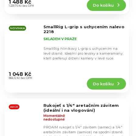
produktu
1 488 Kč
Do košíku
je
1 229,75 Kč bez DPH
5,0
z
5
SmallRig L-grip s uchycením nalevo
hvězdiček.
NOVINKA
2218
SKLADEM V PRAZE
SmallRig hliníkový L-grip s uchycením na
levé straně. Ideální pro leváky a kameramany,
kteří preferují držení kamery v levé ruce.
Průměrné
hodnocení
1 048 Kč
produktu
866,12 Kč bez DPH
Do košíku
je
5,0
z
5
Rukojeť s 1/4" aretačním závitem
hvězdiček.
AKCE
(ideální i na vlogování)
Momentálně
nedostupné
PROAIM rukojeť s 1/4" závitem (samec) a 1/4"
aretačním závitem (samice) na spodní straně.