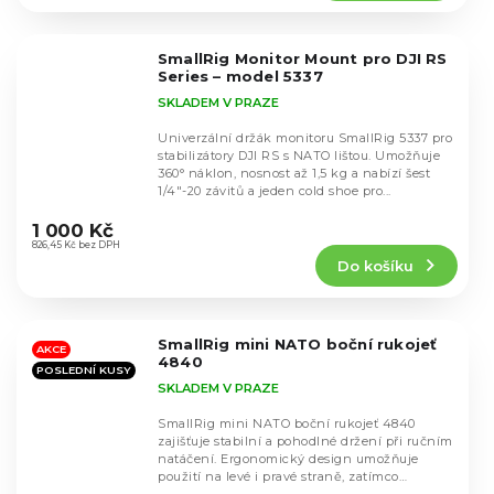
5,0
z
5
SmallRig Monitor Mount pro DJI RS
hvězdiček.
Series – model 5337
SKLADEM V PRAZE
Univerzální držák monitoru SmallRig 5337 pro
stabilizátory DJI RS s NATO lištou. Umožňuje
360° náklon, nosnost až 1,5 kg a nabízí šest
1/4"-20 závitů a jeden cold shoe pro...
Průměrné
hodnocení
1 000 Kč
produktu
826,45 Kč bez DPH
Do košíku
je
5,0
z
5
SmallRig mini NATO boční rukojeť
hvězdiček.
AKCE
4840
POSLEDNÍ KUSY
SKLADEM V PRAZE
SmallRig mini NATO boční rukojeť 4840
zajišťuje stabilní a pohodlné držení při ručním
natáčení. Ergonomický design umožňuje
použití na levé i pravé straně, zatímco
Průměrné