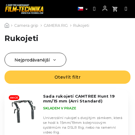
Přejít
Camera grip
CAMERA RIG
Rukojeti
na
obsah
Rukojeti
Nejprodávanější
Ř
a
Nejlevnější
z
Otevřít filtr
V
Nejdražší
e
ý
n
Abecedně
p
í
Sada rukojetí CAMTREE Hunt 19
i
AKCE
mm/15 mm (Arri Standard)
p
s
SKLADEM V PRAZE
r
p
o
r
Univerzální rukojeť s dvojitým zámkem, která
d
se hodí k 15mm/19mm kolejnicovým
o
systémům na DSLR Rig, nebo na ramenní
u
d
video Rig.