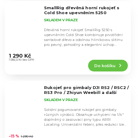
5
SmallRig dřevěná horní rukojeť s
hvězdiček.
Cold Shoe upevněním 5250
SKLADEM V PRAZE
Dřevěná horní rukojeť SmallRig 5250 s
upevněním Cold Shoe kombinuje prvotřídní
santalové dřevo a odolnou hliníkovou slitinu
pro pevný, pohodlný a elegantní úchop
Průměrné
kamery....
hodnocení
1 290 Kč
produktu
1 066,12 Kč bez DPH
Do košíku
je
5,0
z
5
Rukojeť pro gimbaly DJI RS2 / RSC2 /
hvězdiček.
RS3 Pro / Zhiyun Weebill a další
SKLADEM V PRAZE
Solidní pogumované rukojeť pro gimbaly
různých výrobců. Obsahuje uchycení na 1/4"
doplněný o zasouvací piny typu ARRI
Locating. Univerzální řešení, přes redukci lze
Průměrné
použít i na...
hodnocení
–15 %
1 290 Kč