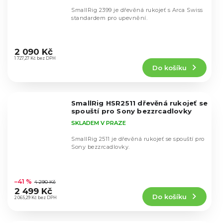
SmallRig 2399 je dřevěná rukojeť s Arca Swiss
standardem pro upevnění.
Průměrné
hodnocení
2 090 Kč
produktu
1 727,27 Kč bez DPH
Do košíku
je
4,8
z
5
SmallRig HSR2511 dřevěná rukojeť se
hvězdiček.
spouští pro Sony bezzrcadlovky
SKLADEM V PRAZE
SmallRig 2511 je dřevěná rukojeť se spouští pro
Sony bezzrcadlovky.
Průměrné
hodnocení
–41 %
4 290 Kč
produktu
2 499 Kč
Do košíku
je
2 065,29 Kč bez DPH
4,9
z