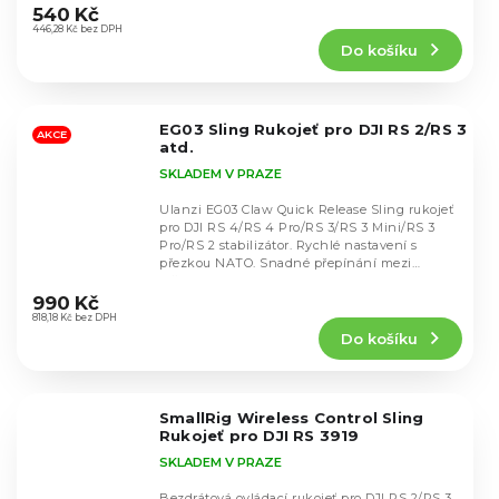
hodnocení
540 Kč
produktu
446,28 Kč bez DPH
Do košíku
je
5,0
z
5
EG03 Sling Rukojeť pro DJI RS 2/RS 3
hvězdiček.
AKCE
atd.
SKLADEM V PRAZE
Ulanzi EG03 Claw Quick Release Sling rukojeť
pro DJI RS 4/RS 4 Pro/RS 3/RS 3 Mini/RS 3
Pro/RS 2 stabilizátor. Rychlé nastavení s
přezkou NATO. Snadné přepínání mezi
Průměrné
režimy...
hodnocení
990 Kč
produktu
818,18 Kč bez DPH
Do košíku
je
5,0
z
5
SmallRig Wireless Control Sling
hvězdiček.
Rukojeť pro DJI RS 3919
SKLADEM V PRAZE
Bezdrátová ovládací rukojeť pro DJI RS 2/RS 3