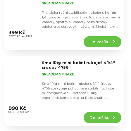
SKLADEM V PRAZE
Praktická ruční stabilizační rukojeť s horním
1/4" šroubem je vhodná pro fotoaparáty, menší
kamery, sportovní kamery nebo držáky
Průměrné
telefonu se stativovým závitem. Široká horní...
hodnocení
399 Kč
produktu
329,75 Kč bez DPH
Do košíku
je
5,0
z
5
SmallRig mini boční rukojeť s 1/4"
hvězdiček.
šrouby 4756
SKLADEM V PRAZE
SmallRig mini boční rukojeť s 1/4" šrouby
4756 poskytuje pohodlné a stabilní uchopení
při fotografování i natáčení. Díky
ergonomickému designu ji lze snadno
Průměrné
připevnit na levou...
hodnocení
990 Kč
produktu
818,18 Kč bez DPH
Do košíku
je
4,7
z