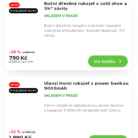
Boční dřevěná rukojeť s cold shoe a
hvězdiček.
AKCE
1/4" závity
POSLEDNÍ KUSY
SKLADEM V PRAZE
Boční dřevěná rukojeť s možností nasazení
cold shoe příslušenství. Rukojeť obsahuje 1/4"
závity.
Průměrné
hodnocení
–38 %
1 290 Kč
produktu
790 Kč
Do košíku
je
652,89 Kč bez DPH
5,0
z
5
Ulanzi Horní rukojeť s power bankou
hvězdiček.
AKCE
9000mAh
POSLEDNÍ KUSY
SKLADEM V PRAZE
Horní rukojeť se zabudovanou power bankou
o kapacitě 9 000mAh od společnosti Ulanzi.
Průměrné
hodnocení
–32 %
2 790 Kč
produktu
1 890 Kč