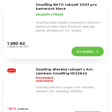
5
SmallRig NATO rukojeť 2003 pro
hvězdiček.
kamerové klece
SKLADEM V PRAZE
SmallRig Nato rukojeť s označením 2003 pro
kamerové klece. Nato drážka se nasazuje
pomocí přiložených 1/4" šroubů.
Průměrné
hodnocení
1 690 Kč
produktu
1 396,69 Kč bez DPH
Do košíku
je
5,0
z
5
Smallrig dřevěná rukojeť s Arri
hvězdiček.
AKCE
zámkem SmallRig HSS2642
Momentálně
nedostupné
SmallRig dřevěná rukojeť s Arri zámkem
(location kit). SmallRig HSS2642.
Průměrné
hodnocení
–35 %
2 290 Kč