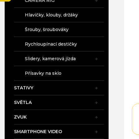
CAMERA RIG
a
n
Hlavičky, klouby, držáky
e
l
Šrouby, šroubováky
Rychloupínací destičky
Slidery, kamerová jízda
Přísavky na sklo
STATIVY
SVĚTLA
ZVUK
SMARTPHONE VIDEO