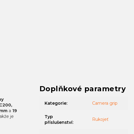
Doplňkové parametry
ny
Kategorie
:
Camera grip
 C200,
5mm
a
19
takže je
Typ
Rukojeť
příslušenství
: