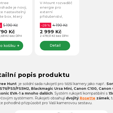
tree
V-Mount rozvaděč
shade je nový,
energie pro
ce nastavitelný
externí
te box, který
příslušenství,
ahuje všechny
včetně napájecích
5 190 Kč
4 190 Kč
řebné
%
kabelů.
–28 %
stností. Lehce
790 Kč
2 999 Kč
tavitelná a
8,68 Kč bez DPH
2 478,51 Kč bez DPH
imatelná
ka, držák pro
Detail
o košíku
m tyče,
avitelná...
ailní popis produktu
ree Hunt
je solidní sada rukojetí pro těžší kamery jako např.:
So
S7II/FS5/FS5M2, Blackmagic Ursa Mini, Canon C100, Canon
onic EVA-1 a mnoho dalších
. Systém rukojetí kompatibilní s
1
yčovým systémem. Rukojeti obsahují
dvojitý
Rosette
zámek
, 
e pohodlně přizpůsobit pro Vaší kamerovou sestavu.