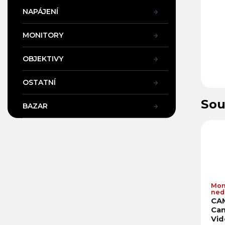
NAPÁJENÍ
MONITORY
OBJEKTIVY
OSTATNÍ
Sou
BAZAR
Mom
ned
CA
Ca
Vid