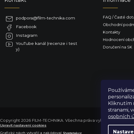
t
í
FAQ / Časté dot
podpora
@
film-technika.com
Obchodní podm
Facebook
Kontakty
Instagram
Hodnocení obc
YouTube kanál (recenze i test
Doručení na SK
y)
Používáme 
personaliz
Kliknutím 
stranami, 
osobních ú
Copyright 2026
FILM-TECHNIKA
. Všechna práva vyhrazena.
Upravit nastavení cookies
Výdejní sklad Praha: PO–PÁ 8:00–16:00. Při objednání a úhradě lze
Nastave
Grafický návrh vytvořil a nakódoval
Shoptetak.cz