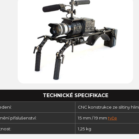
TECHNICKÉ SPECIFIKACE
edení:
CNC konstrukce ze slitiny hlin
ění příslušenství:
15 mm / 19 mm
tyče
nost:
1,25 kg