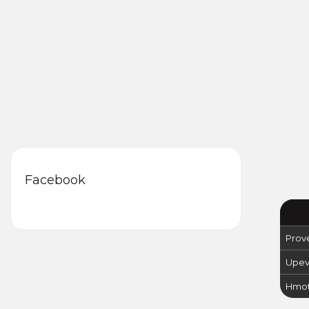
Facebook
Prov
Upevn
Hmot