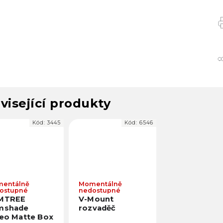
visející produkty
Kód:
3445
Kód:
6546
entálně
Momentálně
ostupné
nedostupné
MTREE
V-Mount
mshade
rozvaděč
eo Matte Box