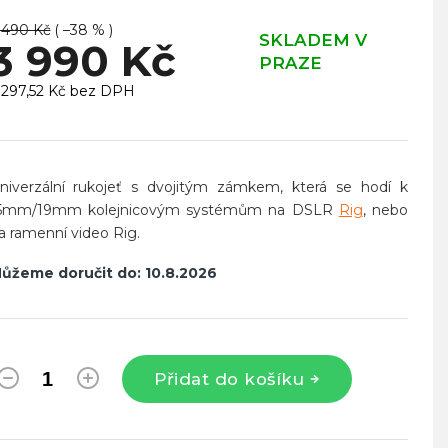
 490 Kč
( –38 % )
SKLADEM V
3 990 Kč
PRAZE
 297,52 Kč bez DPH
ěrná
ena:
niverzální rukojeť s dvojitým zámkem, která se hodí k
5mm/19mm kolejnicovým systémům na DSLR
Rig
, nebo
a ramenní video Rig.
ůžeme doručit do:
10.8.2026
Přidat do košíku