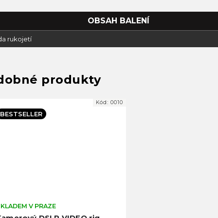
OBSAH BALENÍ
da rukojetí
Kód:
0010
BESTSELLER
SKLADEM V PRAZE
Kamerový DSLR VIDEO rig