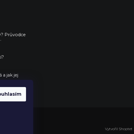
ny? Průvodce
.
i?
a jak jej
ouhlasím
Vytvořil Shoptet