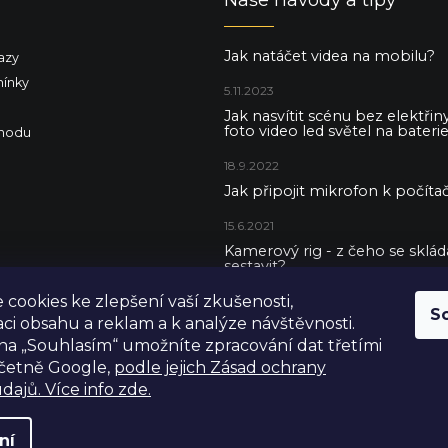
Jak natáčet videa na mobilu?
azy
ínky
5.11.2023
Jak nasvítit scénu bez elektři
foto video led světel na baterie
hodu
18.9.2022
Jak připojit mikrofon k počítač
15.6.2021
Kamerový rig - z čeho se skládá 
sestavit?
cookies ke zlepšení vaší zkušenosti,
5.5.2021
S
aci obsahu a reklam a k analýze návštěvnosti.
na „Souhlasím“ umožníte zpracování dat třetími
včetně Google,
podle jejich Zásad ochrany
dajů. Více info zde.
ní