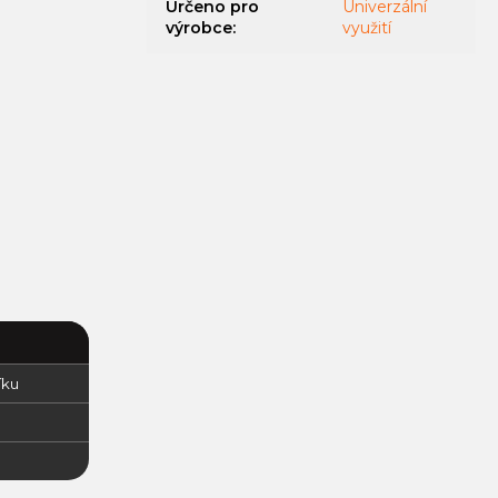
Určeno pro
Univerzální
výrobce
:
využití
íku