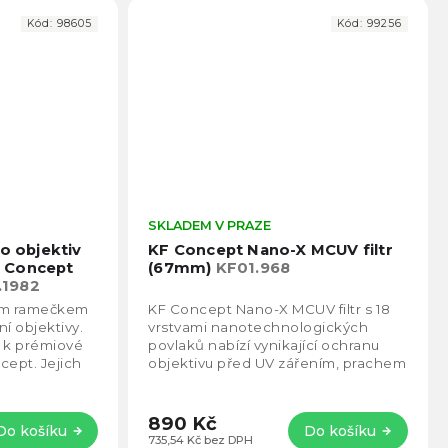
Kód:
98605
Kód:
99256
Průměrné
SKLADEM V PRAZE
Prům
hodnocení
hodno
ro objektiv
KF Concept Nano-X MCUV filtr
produktu
produ
 Concept
(67mm)
KF01.968
je
je
.1982
4,6
4,6
nkým ramečkem
KF Concept Nano-X MCUV filtr s 18
z
z
í objektivy.
vrstvami nanotechnologických
5
5
í k prémiové
povlaků nabízí vynikající ochranu
hvězdiček.
hvězd
cept. Jejich
objektivu před UV zářením, prachem
99,9%.
a poškrábáním, zatímco zlepšuje
čistotu a...
890 Kč
Do košíku
Do košíku
735,54 Kč bez DPH