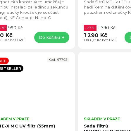
5,0
gnetická konstrukce umožňuje
Sada filtrů MCUV+CPL
z
hlou instalaci za jedinou sekundu
hadříkem na čištění čo
5
gnetický kroužek je součástí
pouzdrem od značky 
hvězdiček.
ení). KF Concept Nano-C
netický UV filtr kombinuje
990 Kč
1 790 Kč
čkové optické...
0 %
–27 %
0 Kč
1 290 Kč
Do košíku
,60 Kč bez DPH
1 066,12 Kč bez DPH
Kód:
97792
KCE
ESTSELLER
LADEM V PRAZE
Průměrné
SKLADEM V PRAZE
hodnocení
NE-X MC UV filtr (55mm)
Sada filtrů
produktu