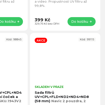
5
5
 filtru až
a video. Propustnost UV filtru až
hvězdiček.
hvězd
99,8%.
399 Kč
Do košíku
Do košíku
329,75 Kč bez DPH
Kód:
98845
Kód:
99115
AKCE
Průměrné
SKLADEM V PRAZE
Prům
hodnocení
hodno
CUV+CPL+ND4
Sada filtrů
produktu
produ
ní čoček a
UV+CPL+FLD+ND2+ND4+ND8
je
je
SKU.1943V2
(58 mm)
Navíc 2 pouzdra, 2