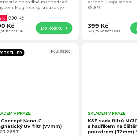
5
stnosti a pohodlné magnetické
a video. Propustnost UV
hvězdiček.
ycení. Magnetický kroužek je
99,8%.
částí balení filtru. Vysoce
890 Kč
itní...
4 %
90 Kč
399 Kč
Do košíku
,96 Kč bez DPH
329,75 Kč bez DPH
Kód:
99368
ESTSELLER
LADEM V PRAZE
Průměrné
SKLADEM V PRAZE
hodnocení
 Concept Nano-C
K&F sada filtrů M
produktu
gnetický UV filtr (77mm)
s hadříkem na čiště
je
01.2657
pouzdrem (72mm)