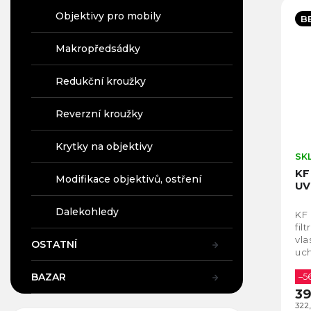
Objektivy pro mobily
B
Makropředsádky
Redukční kroužky
Reverzní kroužky
Krytky na objektivy
SK
KF
Modifikace objektivů, ostření
UV
Dalekohledy
KF
fil
vla
OSTATNÍ
uc
umo
BAZAR
jed
–5
39
322