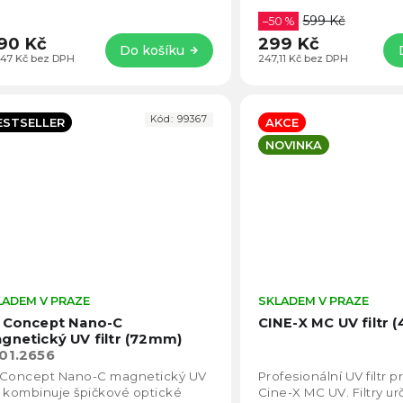
e fotografování. Filtry z
599 Kč
otřídního...
–50 %
190 Kč
299 Kč
Do košíku
,47 Kč bez DPH
247,11 Kč bez DPH
Kód:
99367
ESTSELLER
AKCE
NOVINKA
LADEM V PRAZE
Průměrné
SKLADEM V PRAZE
hodnocení
 Concept Nano-C
CINE-X MC UV filtr
produktu
gnetický UV filtr (72mm)
je
01.2656
5,0
 Concept Nano-C magnetický UV
Profesionální UV filtr p
z
tr kombinuje špičkové optické
Cine-X MC UV. Filtry u