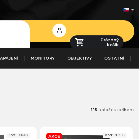
Přihlášení
Prázdný
košík
APÁJENÍ
MONITORY
OBJEKTIVY
OSTATNÍ
115
položek celkem
Kód:
98607
Kód:
38356
AKCE