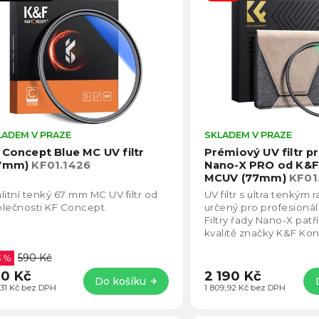
becedně
LADEM V PRAZE
Průměrné
SKLADEM V PRAZE
hodnocení
 Concept Blue MC UV filtr
Prémiový UV filtr p
produktu
7mm)
KF01.1426
Nano-X PRO od K&F
je
MCUV (77mm)
KF01
4,6
litní tenký 67 mm MC UV filtr od
UV filtr s ultra tenký
z
lečnosti KF Concept.
určený pro profesionáln
5
Filtry řady Nano-X patř
hvězdiček.
kvalitě značky K&F Kon
propustnost je kolem 
590 Kč
3 %
0 Kč
2 190 Kč
Do košíku
,31 Kč bez DPH
1 809,92 Kč bez DPH