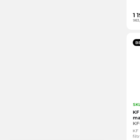
vaš
prv
1 
983
B
SK
KF
ma
KF
KF
fil