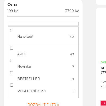
Cena
199
Kč
3790
Kč
Na skladě
105
AKCE
43
SK
Novinka
7
KF
(7
BESTSELLER
19
Kva
spo
POSLEDNÍ KUSY
5
–1
ROZBALIT FILTR