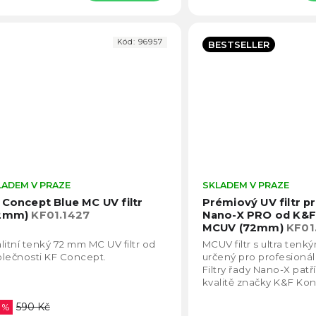
Kód:
96957
BESTSELLER
LADEM V PRAZE
Průměrné
SKLADEM V PRAZE
hodnocení
 Concept Blue MC UV filtr
Prémiový UV filtr p
produktu
2mm)
KF01.1427
Nano-X PRO od K&F
je
MCUV (72mm)
KF01
4,7
litní tenký 72 mm MC UV filtr od
MCUV filtr s ultra te
z
lečnosti KF Concept.
určený pro profesionáln
5
Filtry řady Nano-X patř
hvězdiček.
kvalitě značky K&F Kon
propustnost je kolem 
590 Kč
6 %