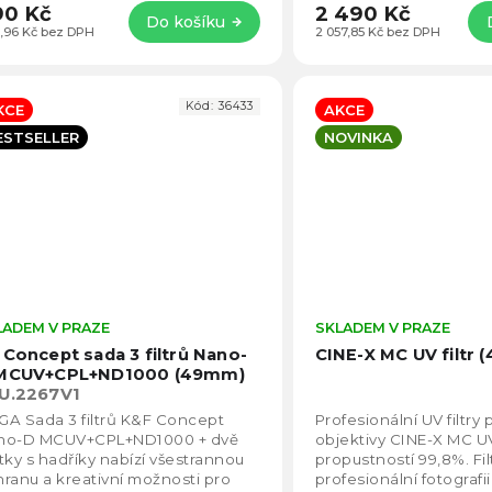
90 Kč
2 490 Kč
Do košíku
,96 Kč bez DPH
2 057,85 Kč bez DPH
Kód:
36433
KCE
AKCE
ESTSELLER
NOVINKA
LADEM V PRAZE
Průměrné
SKLADEM V PRAZE
hodnocení
 Concept sada 3 filtrů Nano-
CINE-X MC UV filtr
produktu
MCUV+CPL+ND1000 (49mm)
je
U.2267V1
5,0
A Sada 3 filtrů K&F Concept
Profesionální UV filtry 
z
no-D MCUV+CPL+ND1000 + dvě
objektivy CINE-X MC UV 
5
tky s hadříky nabízí všestrannou
propustností 99,8%. Fil
hvězdiček.
ranu a kreativní možnosti pro
profesionální fotografii