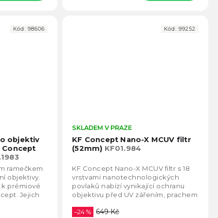
Kód:
98606
Kód:
99252
Průměrné
SKLADEM V PRAZE
Prům
hodnocení
hodno
ro objektiv
KF Concept Nano-X MCUV filtr
produktu
produ
 Concept
(52mm)
KF01.984
je
je
.1983
5,0
4,8
nkým ramečkem
KF Concept Nano-X MCUV filtr s 18
z
z
í objektivy.
vrstvami nanotechnologických
5
5
í k prémiové
povlaků nabízí vynikající ochranu
hvězdiček.
hvězd
cept. Jejich
objektivu před UV zářením, prachem
99,9%.
a poškrábáním, zatímco zlepšuje
649 Kč
čistotu a...
–24 %