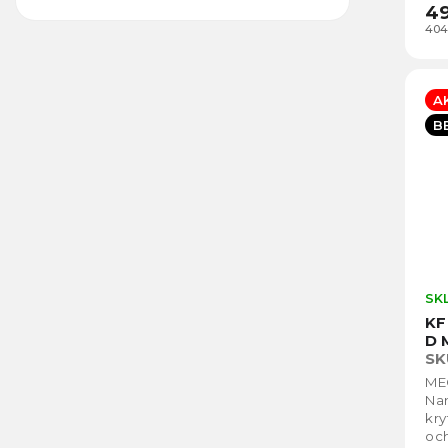
4
404
A
B
SK
KF
D 
SK
MEG
Na
kry
och