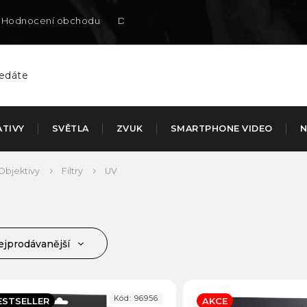
Hodnocení obchodu
Doručení na SK
ATIVY
SVĚTLA
ZVUK
SMARTPHONE VIDEO
N
Objektivy
Filtry
UV
ejprodávanější
jlevnější
jdražší
Kód:
96956
ESTSELLER
AKCE