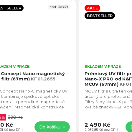
Kód:
36439
ESTSELLER
AKCE
BESTSELLER
LADEM V PRAZE
Průměrné
SKLADEM V PRAZE
hodnocení
 Concept Nano magnetický
Prémiový UV filtr p
produktu
 filtr (67mm)
KF01.2655
Nano-X PRO od K&F
je
MCUV (67mm)
KF01
5,0
 Concept Nano-C magnetický UV
MCUV filtr s ultra te
z
tr kombinuje špičkové optické
určený pro profesionáln
5
stnosti a pohodlné magnetické
Filtry řady Nano-X patř
hvězdiček.
hycení. Magnetická konstrukce
kvalitě značky K&F Kon
žňuje rychlou instalaci za
propustnost je kolem 
890 Kč
inou sekundu...
6 %
0 Kč
2 490 Kč
Do košíku
,31 Kč bez DPH
2 057,85 Kč bez DPH