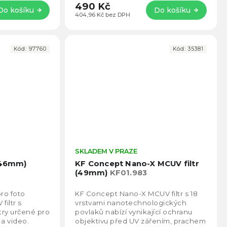
490 Kč
Do košíku
Do košíku
404,96 Kč bez DPH
Kód:
97760
Kód:
35381
Průměrné
SKLADEM V PRAZE
Prům
hodnocení
hodno
 (46mm)
KF Concept Nano-X MCUV filtr
produktu
produ
(49mm)
KF01.983
je
je
5,0
5,0
pro foto
KF Concept Nano-X MCUV filtr s 18
z
z
filtr s
vrstvami nanotechnologických
5
5
try určené pro
povlaků nabízí vynikající ochranu
hvězdiček.
hvězd
 a video.
objektivu před UV zářením, prachem