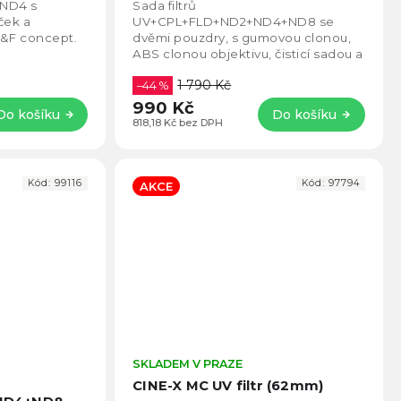
4,9
4,6
clony, krytka, útěrka
+ND4 s
Sada filtrů
z
z
ček a
UV+CPL+FLD+ND2+ND4+ND8 se
5
5
K&F concept.
dvěmi pouzdry, s gumovou clonou,
hvězdiček.
hvězd
ABS clonou objektivu, čisticí sadou a
přední krytkou.
1 790 Kč
–44 %
990 Kč
Do košíku
Do košíku
818,18 Kč bez DPH
Kód:
99116
Kód:
97794
AKCE
Průměrné
SKLADEM V PRAZE
Prům
hodnocení
hodno
CINE-X MC UV filtr (62mm)
produktu
produ