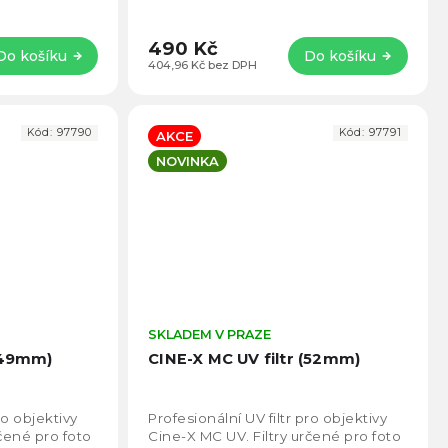
a poškrábáním, zatímco zlepšuje
čistotu a...
490 Kč
Do košíku
Do košíku
404,96 Kč bez DPH
Kód:
97790
Kód:
97791
AKCE
NOVINKA
Průměrné
SKLADEM V PRAZE
Prům
hodnocení
hodno
 (49mm)
CINE-X MC UV filtr (52mm)
produktu
produ
je
je
4,8
5,0
ro objektivy
Profesionální UV filtr pro objektivy
z
z
rčené pro foto
Cine-X MC UV. Filtry určené pro foto