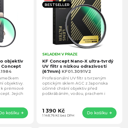
BESTSELLER
Průměrné
SKLADEM V PRAZE
Prům
hodnocení
hodno
ro objektiv
KF Concept Nano-X ultra-tvrdý
produktu
produ
 Concept
UV filtr s nízkou odrazivostí
je
je
.1984
(67mm)
KF01.3091V2
4,8
4,8
m ramečkem
Profesionální UV filtr s tvrzeným
z
z
í objektivy.
optickým sklem AGC z Japonska
5
5
í k prémiové
účinně chrání objektiv před
hvězdiček.
hvězd
cept. Jejich
poškrábáním, vodou, prachem i
99,9%.
otisky. Díky 28vrstvému nano-
povlaku nabízí extrémně...
1 390 Kč
Do košíku
Do košíku
1 148,76 Kč bez DPH