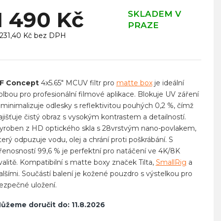
1 490 Kč
SKLADEM V
PRAZE
 231,40 Kč bez DPH
ěrná
ena:
F Concept
4x5.65" MCUV filtr pro
matte box
je ideální
olbou pro profesionální filmové aplikace. Blokuje UV záření
 minimalizuje odlesky s reflektivitou pouhých 0,2 %, čímž
ajišťuje čistý obraz s vysokým kontrastem a detailností.
yroben z HD optického skla s 28vrstvým nano-povlakem,
terý odpuzuje vodu, olej a chrání proti poškrábání. S
řenosností 99,6 % je perfektní pro natáčení ve 4K/8K
valitě. Kompatibilní s matte boxy značek Tilta,
SmallRig
a
alšími. Součástí balení je kožené pouzdro s výstelkou pro
ezpečné uložení.
ůžeme doručit do:
11.8.2026