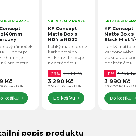
ADEM V PRAZE
SKLADEM V PRAZE
SKLADEM V PR
 Concept
KF Concept
KF Concept
0x140mm
Matte Box s
Matte Box s
ercový
ND4 a ND32
Black Mist 1/
eček filtru
filtry
čtvercovým
ercový rámeček
Lehký matte box z
Lehký matte b
 matte box
100x140mm a
filtrem 100x
ru KF Concept
karbonového
karbonového
1.062
2x nástavcem
SKU.2248
×140 mm je
vlákna zabraňuje
vlákna zabraň
SKU.2182V1
ený pro matte
nechtěnému
nechtěnému
, usnadňuje
světlu a podporuje
světlu a podpo
4 490 Kč
4 490 K
alaci a chrání
dva 4x5.65" filtry.
–26 %
dva 4x5.65" filt
–11 %
r před
Kompatibilní s
Kompatibilní s
9 Kč
3 290 Kč
3 990 Kč
kozením a
objektivy (67-
objektivy (67-
79 Kč bez DPH
2 719,01 Kč bez DPH
3 297,52 Kč bez D
ky prstů.
95mm), obsahuje
95mm), obsah
patibilní
ND8 a ND32 filtry s
Black Mist 1/4 fi
o košíku
Do košíku
Do košíku
ze s K&F
odolnou nano...
odolnou Nano.
cept...
ailní popis produktu