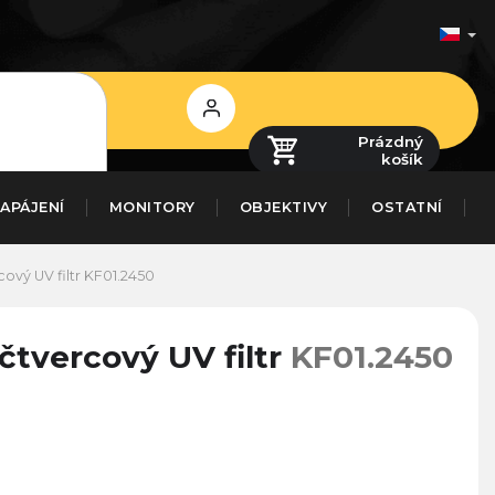
Přihlášení
Prázdný
košík
APÁJENÍ
MONITORY
OBJEKTIVY
OSTATNÍ
vý UV filtr
KF01.2450
tvercový UV filtr
KF01.2450