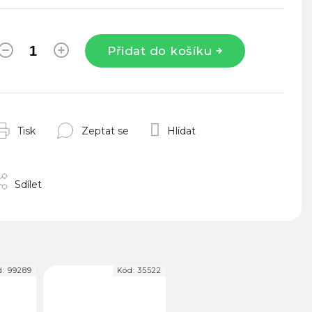
Přidat do košíku
Tisk
Zeptat se
Hlídat
Sdílet
d:
99289
Kód:
35522