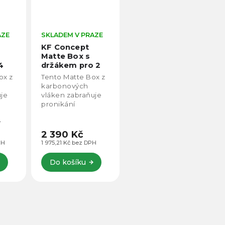
AZE
SKLADEM V PRAZE
KF Concept
Matte Box s
4
držákem pro 2
čtvercové filtry
ox z
Tento Matte Box z
140
SKU.2180 /
karbonových
SKU.2180V1
uje
vláken zabraňuje
pronikání
ruje
nežádoucího
č
ry.
světla a podporuje
jasné, kontrastní
2 390 Kč
snímky. Je
PH
1 975,21 Kč bez DPH
uje
kompatibilní s
ltr s
širokou škálou
Do košíku
..
objektivů a nabízí
prostor pro...