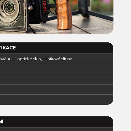
FIKACE
ké AGC optické sklo, Hliníková slitina
NÍ