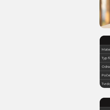
Mater
Typ fi
Odraz
Poče
Tvrdo