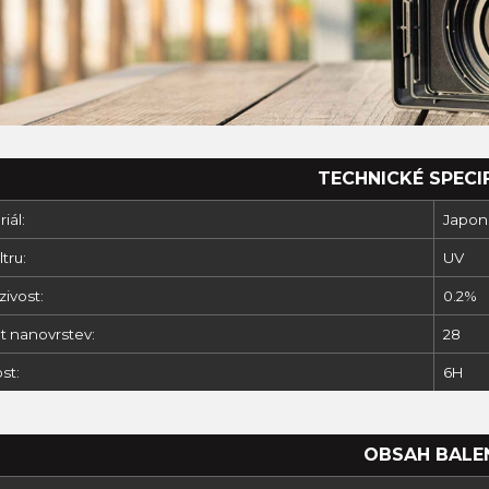
TECHNICKÉ SPECI
iál:
Japons
ltru:
UV
ivost:
0.2%
t nanovrstev:
28
st:
6H
OBSAH BALE