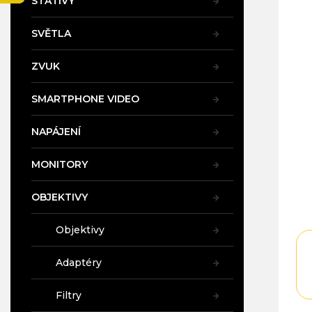
STATIVY
je
a
5,0
n
z
SVĚTLA
e
5
l
hvě
ZVUK
SMARTPHONE VIDEO
NAPÁJENÍ
MONITORY
OBJEKTIVY
Objektivy
Adaptéry
Filtry