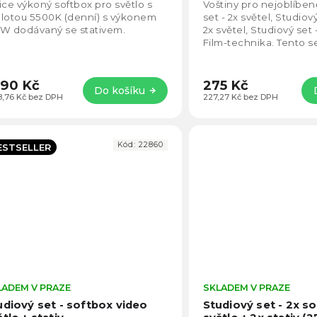
4,5
ice výkoný softbox pro světlo s
Voštiny pro nejoblíbeně
z
lotou 5500K (denní) s výkonem
set - 2x světel, Studiový
5
5W dodávaný se stativem.
2x světel, Studiový set 
hvězdiček.
Film-technika. Tento se
pro focení, video i...
390 Kč
275 Kč
Do košíku
48,76 Kč bez DPH
227,27 Kč bez DPH
Kód:
22860
ESTSELLER
LADEM V PRAZE
Průměrné
SKLADEM V PRAZE
hodnocení
udiový set - softbox video
Studiový set - 2x s
produktu