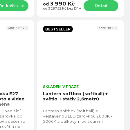
3 990 Kč
od
Detail
Do košíku
od 3 297,52 Kč bez DPH
Kód:
98570
Kód:
98102
BESTSELLER
Průměrné
SKLADEM V PRAZE
Prům
hodnocení
hodno
vka E27
Lantern softbox (softball) +
produktu
produ
to a video
světlo + stativ 2,6metrů
je
je
měna
4,4
4,4
 Speciální
Lantern softbox (softball) s
z
z
 žárovka do
vestavěnou LED žárovkou 2800K -
5
5
 ovladačem a
5000K s dálkovým ovládáním.
hvězdiček.
hvězd
 světla od