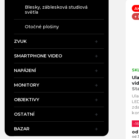
Blesky, záblesková studiová
A
světla
+
Otočné plošiny
ZVUK
SMARTPHONE VIDEO
NAPÁJENÍ
SK
Ul
vi
MONITORY
St
Ula
OBJEKTIVY
LED
zda
ko
OSTATNÍ
pro
mát
–1
BAZAR
od
od 