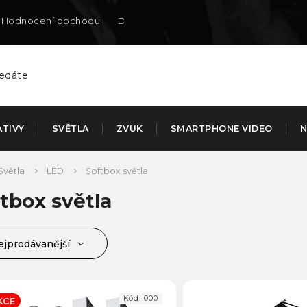
Hodnocení obchodu
Doručení na SK
ATIVY
SVĚTLA
ZVUK
SMARTPHONE VIDEO
N
Světla
LED
Softbox světla
tbox světla
ejprodávanější
jlevnější
jdražší
Kód:
000
KCE