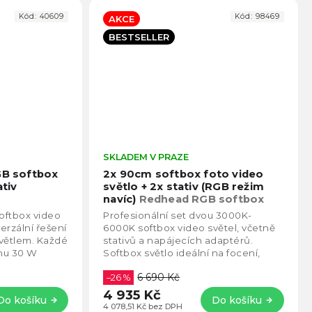
Kód:
40609
Kód:
98469
AKCE
BESTSELLER
Průměrné
SKLADEM V PRAZE
Prům
hodnocení
hodno
GB softbox
2x 90cm softbox foto video
produktu
produ
ativ
světlo + 2x stativ (RGB režim
je
je
navíc)
Redhead RGB softbox
4,8
4,5
softbox video
Profesionální set dvou 3000K-
z
z
verzální řešení
6000K softbox video světel, včetně
5
5
světlem. Každé
stativů a napájecích adaptérů.
hvězdiček.
hvězd
nu 30 W
Softbox světlo ideální na focení,
ev a...
video i streamování. Díky LED
6 690 Kč
panelu je možné...
–26 %
4 935 Kč
Do košíku
Do košíku
4 078,51 Kč bez DPH