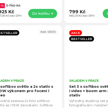
0W a nejedná se pouze přepočet
5500K po 3200K.
3 750 Kč
kvivalentní síly...
2 %
925 Kč
799 Kč
Do košíku
17,36 Kč bez DPH
660,33 Kč bez DPH
Kód:
00015
ESTSELLER
AKCE
BESTSELLER
LADEM V PRAZE
Průměrné
SKLADEM V PRAZE
hodnocení
 softbox světlo a 2x stativ s
Set 3 x softbox svě
produktu
0W výkonem pro focení i
i video + boom arm 
je
deo
stativ
4,5
odná sestava 2x foto softbox
Výhodný studiový set 
z
tlo se 135W žárovkami. Softbox
fotografování i natáčení