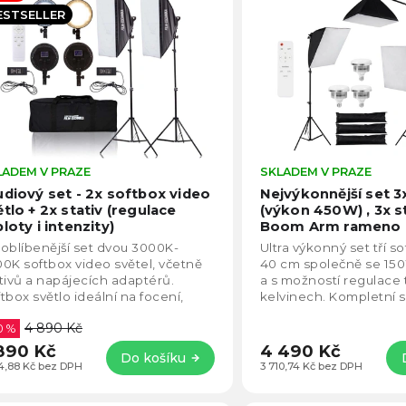
becedně
ESTSELLER
LADEM V PRAZE
Průměrné
SKLADEM V PRAZE
hodnocení
udiový set - 2x softbox video
Nejvýkonnější set 3
produktu
ětlo + 2x stativ (regulace
(výkon 450W) , 3x st
je
loty i intenzity)
Boom Arm rameno
5,0
oblíbenější set dvou 3000K-
Ultra výkonný set tří s
z
0K softbox video světel, včetně
40 cm společně se 15
5
tivů a napájecích adaptérů.
a s možností regulace 
hvězdiček.
tbox světlo ideální na focení,
kelvinech. Kompletní 
eo i streamování. Díky LED
stativů, brašny, boom 
4 890 Kč
elu je možné...
0 %
890 Kč
4 490 Kč
Do košíku
14,88 Kč bez DPH
3 710,74 Kč bez DPH