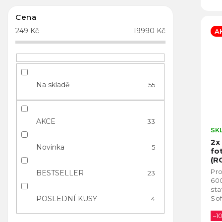
Cena
249
Kč
19990
Kč
A
Na skladě
55
AKCE
33
SK
2x
Novinka
5
fo
(R
vo
Pro
BESTSELLER
23
600
sta
Sof
POSLEDNÍ KUSY
4
vid
pan
–1