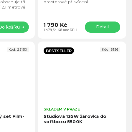
5
5
 obsahuje tři
prostorové přisvícení.
hvězdiček.
hvězd
i 2,1 metrové
ři 135 W...
1 790 Kč
Detail
Do košíku
1 479,34 Kč bez DPH
Kód:
25150
Kód:
6156
BESTSELLER
Průměrné
SKLADEM V PRAZE
Prům
hodnocení
hodno
ý set Film-
Studiová 135W žárovka do
produktu
produ
softboxu 5500K
je
je