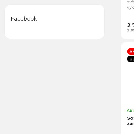
svě
výk
st
sof
Facebook
2 
2 3
A
B
SK
So
žá