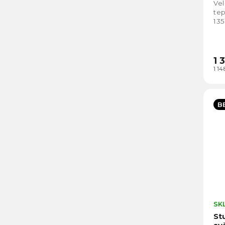
Vel
tep
13
1 
1 1
B
SK
St