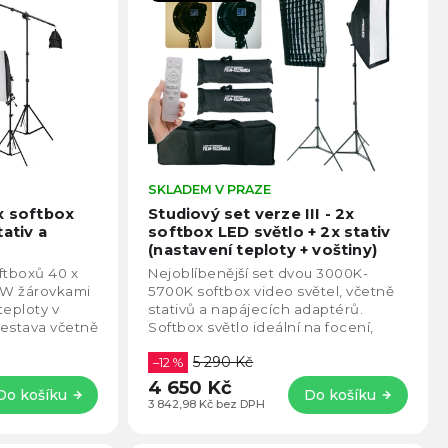
Průměrné
SKLADEM V PRAZE
Prům
hodnocení
hodno
x softbox
Studiový set verze III - 2x
produktu
produ
ativ a
softbox LED světlo + 2x stativ
je
je
(nastavení teploty + voštiny)
4,5
5,0
Sada obsahuje voštiny pro
oftboxů 40 x
Nejoblíbenější set dvou 3000K-
z
usměrnění světla
z
0W žárovkami
5700K softbox video světel, včetně
5
5
teploty v
stativů a napájecích adaptérů.
hvězdiček.
hvězd
sestava včetně
Softbox světlo ideální na focení,
arm ramene....
video i streamování. Díky LED
5 290 Kč
panelu je možné...
–12 %
4 650 Kč
Do košíku
Do košíku
3 842,98 Kč bez DPH