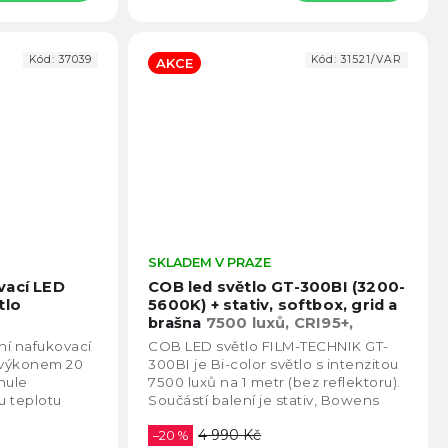
Kód:
37039
Kód:
31521/VAR
AKCE
Průměrné
SKLADEM V PRAZE
Prům
hodnocení
hodno
vací LED
COB led světlo GT-300BI (3200-
produktu
produ
tlo
5600K) + stativ, softbox, grid a
je
je
brašna
7500 luxů, CRI95+,
4,8
4,5
Bowens Softbox, stativy
vní nafukovací
COB LED světlo FILM-TECHNIK GT-
z
z
s výkonem 20
300BI je Bi-color světlo s intenzitou
5
5
nule
7500 luxů na 1 metr (bez reflektoru).
hvězdiček.
hvězd
u teplotu
Součástí balení je stativ, Bowens
podání barev
softbox, grid a dálkové ovládání....
4 990 Kč
–20 %