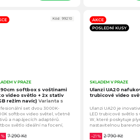
Kód:
99210
KCE
AKCE
POSLEDNÍ KUSY
LADEM V PRAZE
Průměrné
SKLADEM V PRAZE
hodnocení
 90cm softbox s voštinami
Ulanzi UA20 nafuko
produktu
to video světlo + 2x stativ
trubicové video svě
je
GB režim navíc)
Varianta s
4,5
štinami (GRID)
fesionální set dvou 3000K-
Ulanzi UA20 je inovati
z
0K softbox video světel, včetně
LED trubicové světlo 
5
tivů a napájecích adaptérů.
W, které poskytuje ply
hvězdiček.
tbox světlo ideální na focení,
nastavitelnou barevno
eo i streamování. Díky LED
2700K–6500K a věrné 
7 290 Kč
2 790 Kč
elu je možné...
0 %
(CRI 95+). Díky...
–21 %