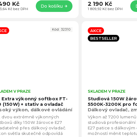
490 Kč
2 190 Kč
Do košíku
63,64 Kč bez DPH
1 809,92 Kč bez DPH
Kód:
32310
KCE
AKCE
BESTSELLER
LADEM V PRAZE
Průměrné
SKLADEM V PRAZE
hodnocení
x Extra výkonný softbox FT-
Studiová 150W žáro
produktu
0 (150W) + stativ a ovladač
5500K-3200K pro fo
je
soký výkon, dálkové ovládání
Dálkový ovladač, z
4,3
rovek
teploty, intenzity
t dvou extrémně výkonných
Výkon až 7200 lumenů.
z
tboxů díky 150W žárovce E27
studiová profesionální
5
adatelné přes dálkový ovladač.
E27 patice s dálkovým
hvězdiček.
on světla skutečně odpovídá
možností měnit teplotu