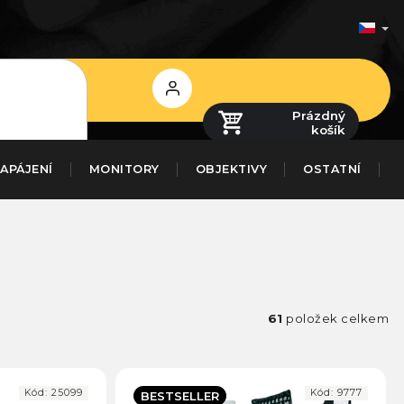
Přihlášení
Prázdný
košík
APÁJENÍ
MONITORY
OBJEKTIVY
OSTATNÍ
61
položek celkem
Kód:
25099
Kód:
9777
BESTSELLER