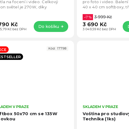
5
tla na focení i video. Celkový
pro foto i video. Balení
hvězdiček.
on světel je 270W, díky
40 x 40 cm softboxy, tř
udiovým žárovkám. Sestava dvou
stativy, boom rameno, t
3 999 Kč
tboxů bude...
–7 %
790 Kč
3 690 Kč
Do košíku
05,79 Kč bez DPH
3 049,59 Kč bez DPH
Kód:
17798
KCE
ESTSELLER
LADEM V PRAZE
Průměrné
SKLADEM V PRAZE
hodnocení
ftbox 50x70 cm se 135W
Voština pro studiov
produktu
rovkou
Technika (1ks)
je