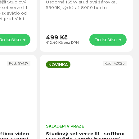
5,0
4,5
jší Studiový
Úsporná 135W studiová žárovka,
z
z
 set verze III -
5500K, výdrž až 8000 hodin.
5
5
- 1x světlo od
hvězdiček.
hvězd
t je ideální
499 Kč
Do košíku
Do košíku
412,40 Kč bez DPH
Kód:
97437
Kód:
42025
NOVINKA
Průměrné
SKLADEM V PRAZE
Prům
hodnocení
hodno
oftbox video
Studiový set verze III - softbox
produktu
produ