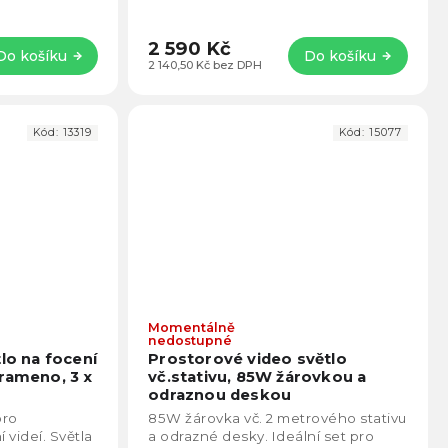
2 590 Kč
Do košíku
Do košíku
2 140,50 Kč bez DPH
Kód:
13319
Kód:
15077
Momentálně
Průměrné
Prům
nedostupné
hodnocení
hodno
tlo na focení
Prostorové video světlo
produktu
produ
rameno, 3 x
vč.stativu, 85W žárovkou a
je
je
odraznou deskou
4,4
5,0
pro
85W žárovka vč. 2 metrového stativu
z
z
 videí. Světla
a odrazné desky. Ideální set pro