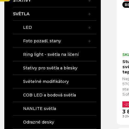
n
STATIVY
p
A
a
B
í
i
n
p
SVĚTLA
s
e
r
p
l
o
r
LED
d
o
u
d
Foto pozadí, stany
k
u
t
k
Ring light - světla na líčení
SK
ů
t
St
ů
sv
Stativy pro světla a blesky
tep
Nej
Světelné modifikátory
570
sta
Sof
COB LED a bodová světla
vid
pan
–2
NANLITE světla
3 
3 2
Odrazné desky