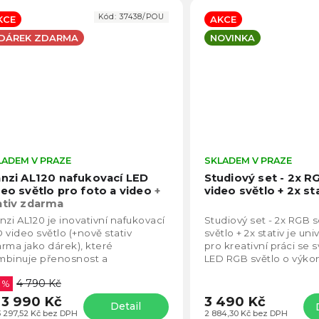
Kód:
37438/POU
KCE
AKCE
 DÁREK ZDARMA
NOVINKA
LADEM V PRAZE
Průměrné
SKLADEM V PRAZE
hodnocení
anzi AL120 nafukovací LED
Studiový set - 2x R
produktu
deo světlo pro foto a video
+
video světlo + 2x st
je
ativ zdarma
4,4
nzi AL120 je inovativní nafukovací
Studiový set - 2x RGB 
z
 video světlo (+nově stativ
světlo + 2x stativ je uni
5
rma jako dárek), které
pro kreativní práci se 
hvězdiček.
mbinuje přenosnost a
LED RGB světlo o výko
fesionální osvětlení. V praxi tak
nabízí široký rozsah bar
4 790 Kč
e foto video světlo...
6 %
3 990 Kč
3 490 Kč
Detail
3 297,52 Kč bez DPH
2 884,30 Kč bez DPH