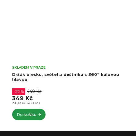
SKLADEM V PRAZE
Držák blesku, světel a deštníku s 360° kulovou
hlavou
449 Kč
–22 %
349 Kč
288,43 Kč bez DPH
Do košíku
Z