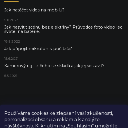
Jak natáčet videa na mobilu?
5.11.2023
Jak nasvítit scénu bez elektřiny? Průvodce foto video led
světel na baterie.
18.9.2022
Jak připojit mikrofon k počítači?
15.6.2021
Kamerový rig - z čeho se skládá a jak jej sestavit?
5.5.2021
Používáme cookies ke zlepšení vaší zkušenosti,
personalizaci obsahu a reklam a k analýze
návštěvnosti. Kliknutím na „Souhlasím“ umožníte