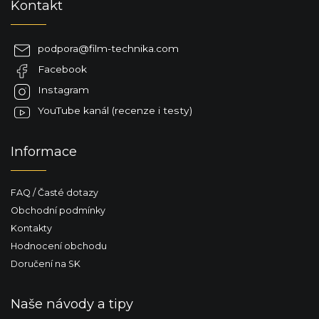
Kontakt
á
p
a
podpora
@
film-technika.com
t
Facebook
í
Instagram
YouTube kanál (recenze i testy)
Informace
FAQ / Časté dotazy
Obchodní podmínky
Kontakty
Hodnocení obchodu
Doručení na SK
Naše návody a tipy