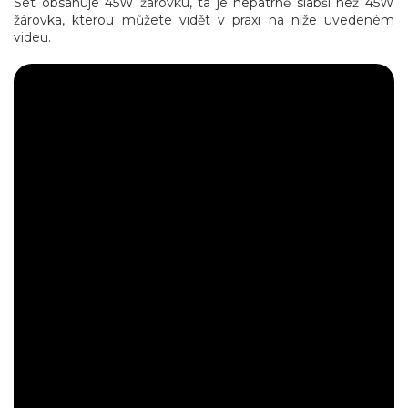
Set obsahuje 45W žárovku, ta je nepatrně slabší než 45W
žárovka, kterou můžete vidět v praxi na níže uvedeném
videu.