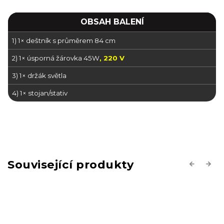
OBSAH BALENÍ
1) 1× deštník s průměrem 84 cm
2) 1× úsporná žárovka 45W
, 220 V
3) 1× držák světla
4) 1× stojan/stativ
Související produkty
Previous
Next