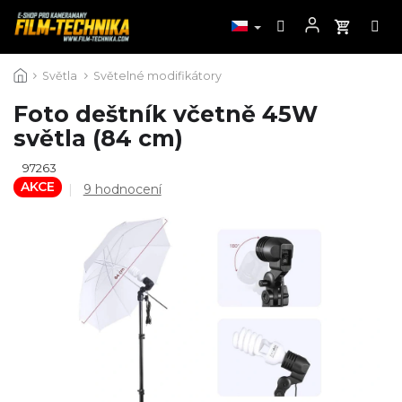
Přejít
Světla
Světelné modifikátory
na
obsah
Foto deštník včetně 45W
světla (84 cm)
97263
AKCE
Průměrné
9 hodnocení
hodnocení
produktu
je
4,3
z
5
hvězdiček.