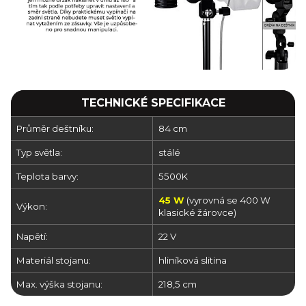
TECHNICKÉ SPECIFIKACE
Průměr deštníku:
84 cm
Typ světla:
stálé
Teplota barvy:
5500K
45 W
(vyrovná se 400 W
Výkon:
klasické žárovce)
Napětí:
22 V
Materiál stojanu:
hliníková slitina
Max. výška stojanu:
218,5 cm