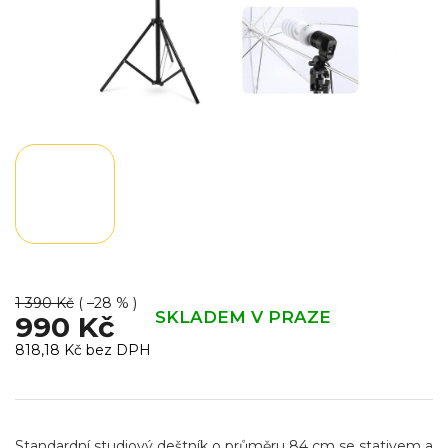
1 390 Kč
( –28 % )
SKLADEM V PRAZE
990 Kč
818,18 Kč bez DPH
Měrná
cena:
Standardní studiový deštník o průměru 84 cm se stativem a